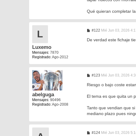
Qué quieran completar la 
M
#122
Mié Jun 03, 2026 4:
L
e
n
De verdad este fichaje ti
s
Luxemo
a
j
Mensajes:
7870
e
Registrado:
Ago-2012
M
#123
Mié Jun 03, 2026 4:
e
n
Riesgo o bajo coste esta
s
a
abelguga
El tema es que quita un 
j
Mensajes:
90496
e
Registrado:
Ago-2008
Tanto que vendian que si
mediano plazo pues ningu
M
#124
Mié Jun 03, 2026 5: