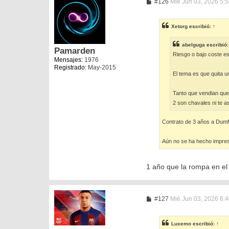
M
#126
Mié Jun 03, 2026 5:
e
n
s
Xetorg
escribió:
↑
a
j
e
abelguga
escribió
Pamarden
Riesgo o bajo coste e
Mensajes:
1976
Registrado:
May-2015
El tema es que quita 
Tanto que vendian que
2 son chavales ni te 
Contrato de 3 años a Dumfr
Aún no se ha hecho impresc
1 año que la rompa en el 
M
#127
Mié Jun 03, 2026 6:
e
n
s
Luxemo
escribió:
↑
a