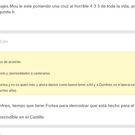
ajes Mou le este poniendo una cruz al horrible 4 3 3 de toda la vida, 
gunda b.
15 pm
os de acuerdo.
esto y oportunidades a canteranos
ortea y no se quien más y ahora damos como bueno tener a AA y a Dumfries en el lateral si
uchos años.
fries, tiempo que tiene Fortea para demostrar que está hecho para el
cindible en el Castilla