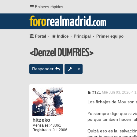
Enlaces rápidos
foro
realmadrid
.com
Portal
Índice
Principal
Primer equipo
<Denzel DUMFRIES>
Responder
M
#121
Mié Jun 03, 2026 4:
e
n
Los fichajes de Mou son 
s
a
Yo siempre digo que si vi
j
e
porque también hacen falt
hitzeko
Mensajes:
43361
Registrado:
Jul-2006
Quizá eso es la 'salvaci
tapar huecos con morralla