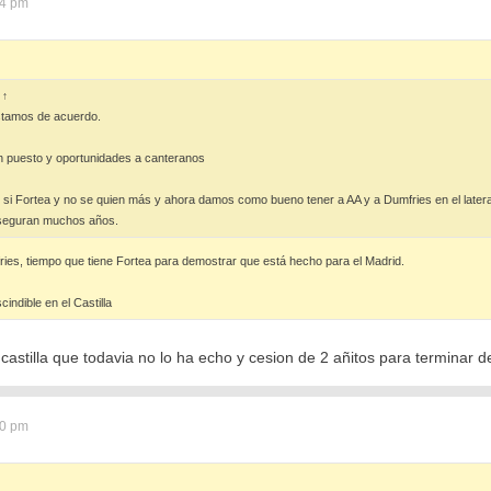
54 pm
:
↑
stamos de acuerdo.
un puesto y oportunidades a canteranos
 si Fortea y no se quien más y ahora damos como bueno tener a AA y a Dumfries en el latera
aseguran muchos años.
ies, tiempo que tiene Fortea para demostrar que está hecho para el Madrid.
indible en el Castilla
castilla que todavia no lo ha echo y cesion de 2 añitos para terminar de
40 pm