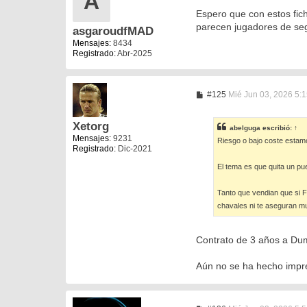
A
e
n
Espero que con estos fich
s
parecen jugadores de se
asgaroudfMAD
a
j
Mensajes:
8434
e
Registrado:
Abr-2025
M
#125
Mié Jun 03, 2026 5:
e
n
s
Xetorg
abelguga
escribió:
↑
a
Mensajes:
9231
Riesgo o bajo coste estam
j
Registrado:
Dic-2021
e
El tema es que quita un pu
Tanto que vendian que si F
chavales ni te aseguran m
Contrato de 3 años a Dum
Aún no se ha hecho impres