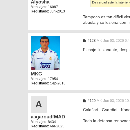
Alyosha
De verdad este fichaje tien
j
Mensajes:
16087
e
Registrado:
Jun-2013
Tampoco es tan difícil vi
abuela y se lesiona con m
M
#128
Mié Jun 03, 2026 6:
e
n
Fichaje ilusionante, des
s
a
j
e
MKG
Mensajes:
17954
Registrado:
Sep-2018
M
#129
Mié Jun 03, 2026 10
A
e
n
Calafiori - Gvardiol - Kon
s
asgaroudfMAD
a
Toda la defensa renovad
j
Mensajes:
8434
e
Registrado:
Abr-2025