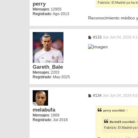
Fabrizio: El Madrid ya ha i
perry
j
e
Mensajes:
12955
Registrado:
Ago-2013
Reconocimiento médico y
M
#133
Jue Jun 04, 2026 4:
e
n
s
a
j
e
Gareth_Bale
Mensajes:
2203
Registrado:
May-2025
M
#134
Jue Jun 04, 2026 6:
e
n
s
melabufa
perry
escribió:
↑
a
Mensajes:
1669
j
Registrado:
Jul-2018
e
Berto69
escribió:
↑
Fabrizio: El Madrid ya