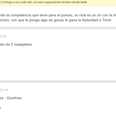
e 0 riesgo y va a salir bien ,es más seguramente termine siendo titular
endo la competencia que tiene para el puesto, su rival es un tío con l
irarlo, con que le ponga algo de ganas le gana la titularidad a Trent.
42 pm
pués de 2 nadapletes
:22 pm
ate - Dumfries
a.