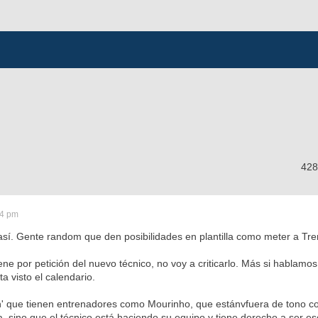
428
14 pm
así. Gente random que den posibilidades en plantilla como meter a Tren
ene por petición del nuevo técnico, no voy a criticarlo. Más si hablamos
a visto el calendario.
ón' que tienen entrenadores como Mourinho, que estánvfuera de tono co
, sino que el técnico está haciendo su equipo y tiene derecho a ser e