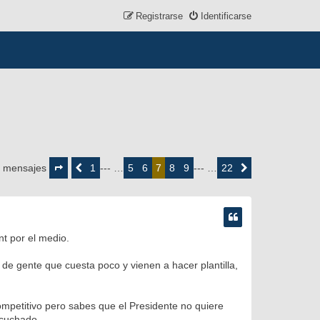
Registrarse
Identificarse
Página
7
1
5
6
8
9
22
 mensajes
Anterior
--- …
7
--- …
Siguiente
de
22
t por el medio.
 de gente que cuesta poco y vienen a hacer plantilla,
mpetitivo pero sabes que el Presidente no quiere
scuchado.