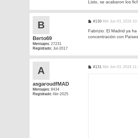
Listo, se acabaron los fi
M
#130
Mié Jun 03, 2026 10
B
e
n
Fabrizio: El Madrid ya ha
s
concentración con Países
Berto69
a
j
Mensajes:
27231
e
Registrado:
Jul-2017
M
#131
Mié Jun 03, 2026 11
A
e
n
s
asgaroudfMAD
a
j
Mensajes:
8434
e
Registrado:
Abr-2025