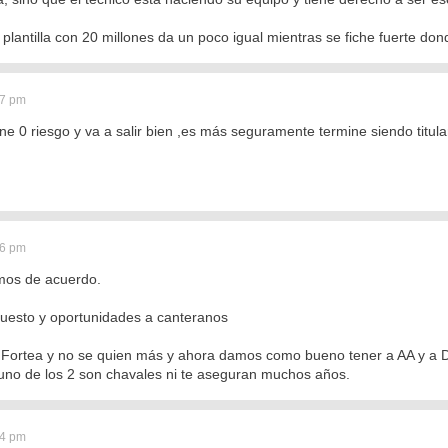
plantilla con 20 millones da un poco igual mientras se fiche fuerte don
17 pm
ene 0 riesgo y va a salir bien ,es más seguramente termine siendo titula
36 pm
mos de acuerdo.
puesto y oportunidades a canteranos
 Fortea y no se quien más y ahora damos como bueno tener a AA y a Dum
no de los 2 son chavales ni te aseguran muchos años.
14 pm