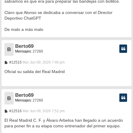
sabíamos es que era para preparar las bandejas con bollitos.
Claro que Alonso se dedicaba a conversar con el Director
Deportivo ChatGPT
De malo a más malo
Berto69
B
Mensajes:
27260
M
#12515
Mar Jun 09, 2026 7:46 pm
e
n
Oficial su salida del Real Madrid
s
a
j
e
Berto69
B
Mensajes:
27260
M
#12516
Mar Jun 09, 2026 7:52 pm
e
n
El Real Madrid C. F. y Álvaro Arbeloa han llegado a un acuerdo
s
para poner fin a su etapa como entrenador del primer equipo.
a
j