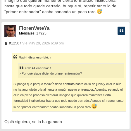
imagino que quieren mantener cierta formalidad institucional
hasta que todo quede cerrado. Aunque sí, repetir tanto lo de
“primer entrenador” acaba sonando un poco raro
.
FlorenVeteYa
Mensajes:
17925
M
#12507
Vie May 29, 2026 6:39 pm
e
n
s
Madri_dista
escribió:
↑
a
j
e
enb141
escribió:
↑
¿Por qué sigue diciendo primer entrenador?
Supongo que porque todavía tiene contrato hasta el 30 de junio y el club aún
no ha anunciado oficialmente a ningún nuevo entrenador. Además, estando el
club en pleno proceso electoral, imagino que quieren mantener cierta
formalidad institucional hasta que todo quede cerrado. Aunque sí, repetir tanto
lo de “primer entrenador” acaba sonando un poco raro
.
Ojalá siguiera, se lo ha ganado