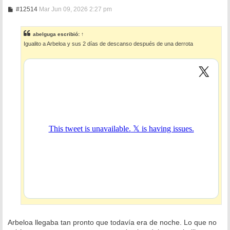
M
#12514
Mar Jun 09, 2026 2:27 pm
e
n
s
abelguga
escribió:
↑
a
Igualito a Arbeloa y sus 2 días de descanso después de una derrota
j
e
Arbeloa llegaba tan pronto que todavía era de noche. Lo que no