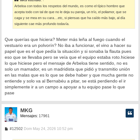
MKG
escribió:
↑
a
Arbeloa con todos los respetos del mundo, es como el típico hombre que
j
e
acepta todo con tal de que no le deja su pareja, un trío, el poliamor, que se
caga y se mea en su cara....etc, si piensas que ha caído más bajo, al día
siguiente cae más profundo todavía.
Que querías que hiciera? Meter más leña al fuego cuando el
vestuario era un polvorín? No iba a funcionar, el vino a hacer su
papel que es el que pedía la situación y si sonaba la flauta pues
eso que se llevaba pero se veía que el equipo estaba roto.hiciese
lo que hiciese pero el mensaje de Arbeloa tiene sentido, no es
solo un mamador, es un madridista que pidió y transmitio unión
en las malas que es lo que se debe haber y que mucha gente no
entiende y solo va al Bernabéu a pitar, se está perdiendo el ir
simplemente ir a un campo a apoyar a tu equipo pase lo que
pase
MKG
Mensajes:
17961
M
#12502
Dom May 24, 2026 10:52 pm
e
n