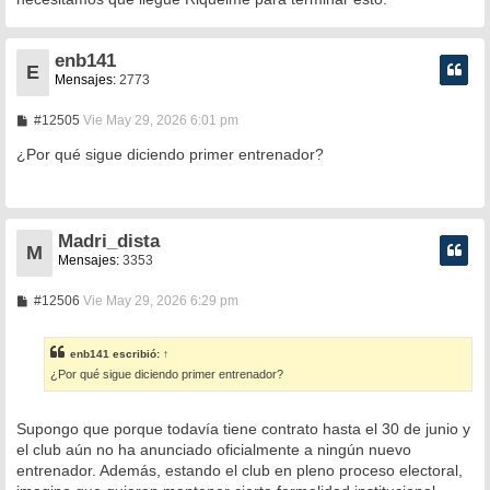
enb141
E
Mensajes:
2773
M
#12505
Vie May 29, 2026 6:01 pm
e
n
¿Por qué sigue diciendo primer entrenador?
s
a
j
e
Madri_dista
M
Mensajes:
3353
M
#12506
Vie May 29, 2026 6:29 pm
e
n
s
enb141
escribió:
↑
a
¿Por qué sigue diciendo primer entrenador?
j
e
Supongo que porque todavía tiene contrato hasta el 30 de junio y
el club aún no ha anunciado oficialmente a ningún nuevo
entrenador. Además, estando el club en pleno proceso electoral,