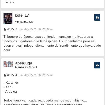
barrios.
kole_17
Mensajes:
521
M
#12503
Lun May 25, 2026 12:10 am
e
n
Tribunero de época, esta poniendo mensajes motivadores a
s
todos los jugadores que le despiden. Es un fantasma pero es
a
buen chaval, independientemente del rendimiento que haya dado
j
e
aquí.
abelguga
Mensajes:
90571
M
#12504
Lun May 25, 2026 12:15 am
e
n
- Karanka
s
- Xabi
a
- Arbeloa
j
e
Todos fuera ya... cada vez queda menos mourinhismo...
necesitamos que llegue Riquelme para terminar esto.