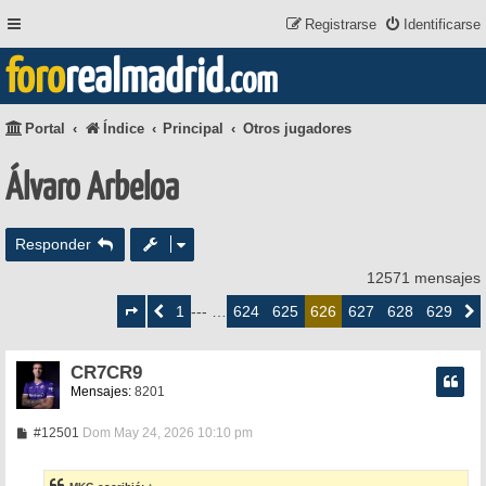
Registrarse
Identificarse
foro
realmadrid
.com
Portal
Índice
Principal
Otros jugadores
Álvaro Arbeloa
Responder
12571 mensajes
Página
626
1
624
625
627
628
629
Anterior
--- …
626
Siguie
de
629
CR7CR9
Mensajes:
8201
M
#12501
Dom May 24, 2026 10:10 pm
e
n
s