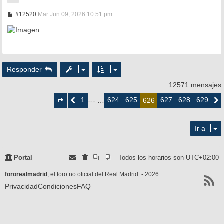
M
#12520
Mar Jun 09, 2026 10:51 pm
e
n
s
a
j
e
Responder
12571 mensajes
Página
626
1
624
625
627
628
629
Anterior
--- …
626
Siguie
de
629
Ir a
Portal
Todos los horarios son
UTC+02:00
fororealmadrid
, el foro no oficial del Real Madrid. - 2026
Privacidad
Condiciones
FAQ