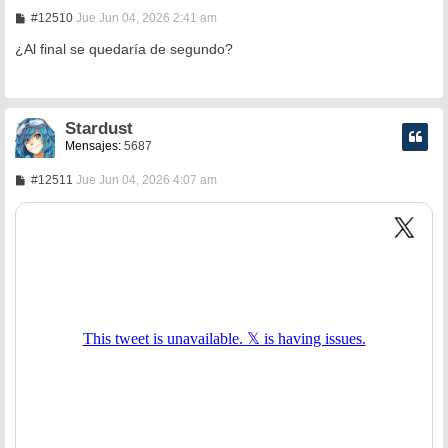
M
#12510
Jue Jun 04, 2026 2:41 am
e
n
¿Al final se quedaría de segundo?
s
a
j
e
Stardust
Mensajes:
5687
M
#12511
Jue Jun 04, 2026 4:07 am
e
n
s
a
j
e