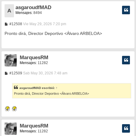
asgaroudfMAD
A
Mensajes:
8494
M
#12508
Vie May 29, 2026 7:20 pm
e
n
Pronto dirá, Director Deportivo <Álvaro ARBELOA>
s
a
j
e
MarquesRM
Mensajes:
11282
M
#12509
Sab May 30, 2026 7:48 am
e
n
s
asgaroudfMAD
escribió:
↑
a
Pronto dirá, Director Deportivo <Álvaro ARBELOA>
j
e
MarquesRM
Mensajes:
11282