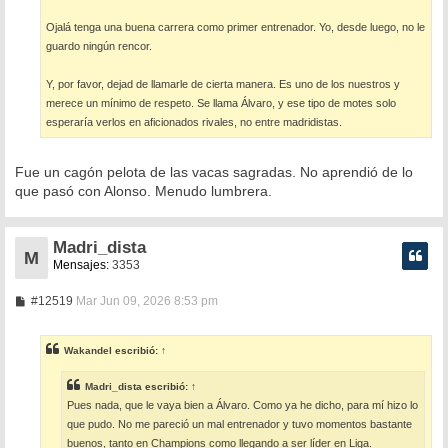
Ojalá tenga una buena carrera como primer entrenador. Yo, desde luego, no le
guardo ningún rencor.
Y, por favor, dejad de llamarle de cierta manera. Es uno de los nuestros y
merece un mínimo de respeto. Se llama Álvaro, y ese tipo de motes solo
esperaría verlos en aficionados rivales, no entre madridistas.
Fue un cagón pelota de las vacas sagradas. No aprendió de lo
que pasó con Alonso. Menudo lumbrera.
Madri_dista
M
Mensajes:
3353
M
#12519
Mar Jun 09, 2026 8:53 pm
e
n
s
Wakandel
escribió:
↑
a
j
e
Madri_dista
escribió:
↑
Pues nada, que le vaya bien a Álvaro. Como ya he dicho, para mí hizo lo
que pudo. No me pareció un mal entrenador y tuvo momentos bastante
buenos, tanto en Champions como llegando a ser líder en Liga.