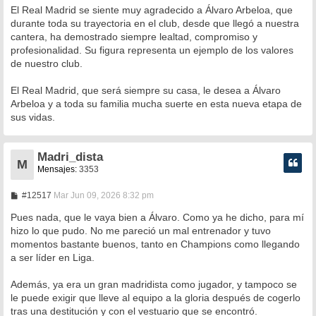
e
El Real Madrid se siente muy agradecido a Álvaro Arbeloa, que
durante toda su trayectoria en el club, desde que llegó a nuestra
cantera, ha demostrado siempre lealtad, compromiso y
profesionalidad. Su figura representa un ejemplo de los valores
de nuestro club.
El Real Madrid, que será siempre su casa, le desea a Álvaro
Arbeloa y a toda su familia mucha suerte en esta nueva etapa de
sus vidas.
Madri_dista
M
Mensajes:
3353
M
#12517
Mar Jun 09, 2026 8:32 pm
e
n
Pues nada, que le vaya bien a Álvaro. Como ya he dicho, para mí
s
hizo lo que pudo. No me pareció un mal entrenador y tuvo
a
momentos bastante buenos, tanto en Champions como llegando
j
e
a ser líder en Liga.
Además, ya era un gran madridista como jugador, y tampoco se
le puede exigir que lleve al equipo a la gloria después de cogerlo
tras una destitución y con el vestuario que se encontró.