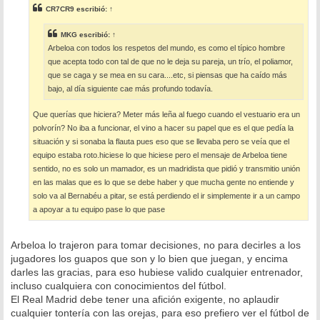
s
CR7CR9
escribió:
↑
a
j
e
MKG
escribió:
↑
Arbeloa con todos los respetos del mundo, es como el típico hombre
que acepta todo con tal de que no le deja su pareja, un trío, el poliamor,
que se caga y se mea en su cara....etc, si piensas que ha caído más
bajo, al día siguiente cae más profundo todavía.
Que querías que hiciera? Meter más leña al fuego cuando el vestuario era un
polvorín? No iba a funcionar, el vino a hacer su papel que es el que pedía la
situación y si sonaba la flauta pues eso que se llevaba pero se veía que el
equipo estaba roto.hiciese lo que hiciese pero el mensaje de Arbeloa tiene
sentido, no es solo un mamador, es un madridista que pidió y transmitio unión
en las malas que es lo que se debe haber y que mucha gente no entiende y
solo va al Bernabéu a pitar, se está perdiendo el ir simplemente ir a un campo
a apoyar a tu equipo pase lo que pase
Arbeloa lo trajeron para tomar decisiones, no para decirles a los
jugadores los guapos que son y lo bien que juegan, y encima
darles las gracias, para eso hubiese valido cualquier entrenador,
incluso cualquiera con conocimientos del fútbol.
El Real Madrid debe tener una afición exigente, no aplaudir
cualquier tontería con las orejas, para eso prefiero ver el fútbol de