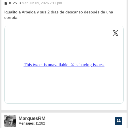
M
#12513
Mar Jun 09, 2026 2:11 pm
e
n
Igualito a Arbeloa y sus 2 días de descanso después de una
s
derrota
a
j
e
MarquesRM
Mensajes:
11282