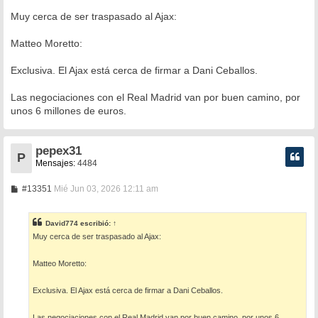
e
n
Muy cerca de ser traspasado al Ajax:
s
a
Matteo Moretto:
j
e
Exclusiva. El Ajax está cerca de firmar a Dani Ceballos.
Las negociaciones con el Real Madrid van por buen camino, por
unos 6 millones de euros.
pepex31
P
Mensajes:
4484
M
#13351
Mié Jun 03, 2026 12:11 am
e
n
s
David774
escribió:
↑
a
Muy cerca de ser traspasado al Ajax:
j
e
Matteo Moretto:
Exclusiva. El Ajax está cerca de firmar a Dani Ceballos.
Las negociaciones con el Real Madrid van por buen camino, por unos 6