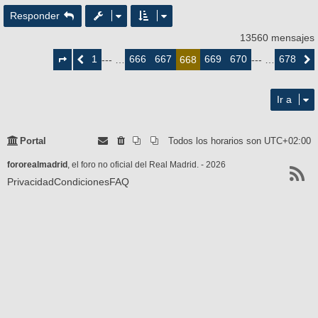
Responder
13560 mensajes
Página
668
1
666
667
669
670
678
Anterior
--- …
668
--- …
Siguie
de
678
Ir a
Portal
Todos los horarios son
UTC+02:00
fororealmadrid
, el foro no oficial del Real Madrid. - 2026
Privacidad
Condiciones
FAQ