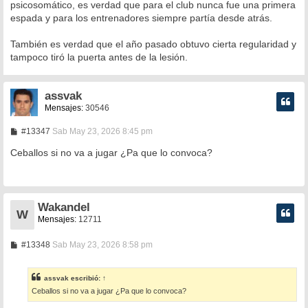
psicosomático, es verdad que para el club nunca fue una primera
espada y para los entrenadores siempre partía desde atrás.
También es verdad que el año pasado obtuvo cierta regularidad y
tampoco tiró la puerta antes de la lesión.
assvak
Mensajes:
30546
M
#13347
Sab May 23, 2026 8:45 pm
e
n
Ceballos si no va a jugar ¿Pa que lo convoca?
s
a
j
e
Wakandel
W
Mensajes:
12711
M
#13348
Sab May 23, 2026 8:58 pm
e
n
s
assvak
escribió:
↑
a
Ceballos si no va a jugar ¿Pa que lo convoca?
j
e