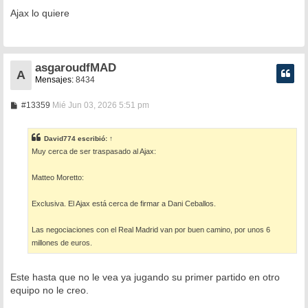
e
n
Ajax lo quiere
s
a
j
e
asgaroudfMAD
A
Mensajes:
8434
M
#13359
Mié Jun 03, 2026 5:51 pm
e
n
s
David774
escribió:
↑
a
Muy cerca de ser traspasado al Ajax:
j
e
Matteo Moretto:
Exclusiva. El Ajax está cerca de firmar a Dani Ceballos.
Las negociaciones con el Real Madrid van por buen camino, por unos 6
millones de euros.
Este hasta que no le vea ya jugando su primer partido en otro
equipo no le creo.