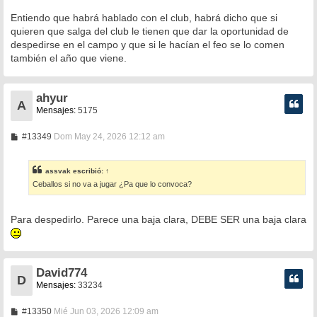
Entiendo que habrá hablado con el club, habrá dicho que si
quieren que salga del club le tienen que dar la oportunidad de
despedirse en el campo y que si le hacían el feo se lo comen
también el año que viene.
ahyur
A
Mensajes:
5175
M
#13349
Dom May 24, 2026 12:12 am
e
n
s
assvak
escribió:
↑
a
Ceballos si no va a jugar ¿Pa que lo convoca?
j
e
Para despedirlo. Parece una baja clara, DEBE SER una baja clara
David774
D
Mensajes:
33234
M
#13350
Mié Jun 03, 2026 12:09 am