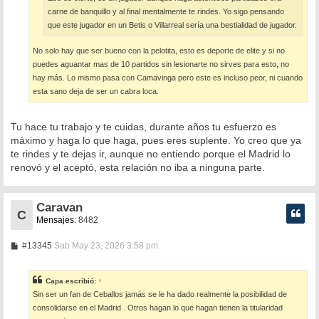
carne de banquillo y al final mentalmente te rindes. Yo sigo pensando
que este jugador en un Betis o Villarreal sería una bestialidad de jugador.
No solo hay que ser bueno con la pelotita, esto es deporte de elite y si no
puedes aguantar mas de 10 partidos sin lesionarte no sirves para esto, no
hay más. Lo mismo pasa con Camavinga pero este es incluso peor, ni cuando
esta sano deja de ser un cabra loca.
Tu hace tu trabajo y te cuidas, durante años tu esfuerzo es
máximo y haga lo que haga, pues eres suplente. Yo creo que ya
te rindes y te dejas ir, aunque no entiendo porque el Madrid lo
renovó y el aceptó, esta relación no iba a ninguna parte.
Caravan
C
Mensajes:
8482
M
#13345
Sab May 23, 2026 3:58 pm
e
n
s
Capa
escribió:
↑
a
Sin ser un fan de Ceballos jamás se le ha dado realmente la posibilidad de
j
e
consolidarse en el Madrid . Otros hagan lo que hagan tienen la titularidad