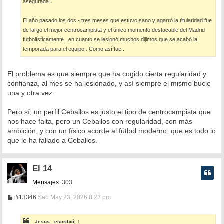
asegurada .
El año pasado los dos - tres meses que estuvo sano y agarró la titularidad fue
de largo el mejor centrocampista y el único momento destacable del Madrid
futbolísticamente , en cuanto se lesionó muchos dijimos que se acabó la
temporada para el equipo . Como así fue .
El problema es que siempre que ha cogido cierta regularidad y
confianza, al mes se ha lesionado, y así siempre el mismo bucle
una y otra vez.
Pero sí, un perfil Ceballos es justo el tipo de centrocampista que
nos hace falta, pero un Ceballos con regularidad, con más
ambición, y con un físico acorde al fútbol moderno, que es todo lo
que le ha fallado a Ceballos.
El 14
Mensajes:
303
M
#13346
Sab May 23, 2026 8:23 pm
e
n
s
_Jesus_
escribió:
↑