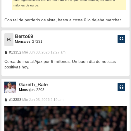
millones de euros.
Con tal de perderlo de vista, hasta a coste 0 lo dejaba marchar.
Berto69
B
Mensajes:
27231
M
#13352
Mié Jun 03, 2026 12:27 am
e
n
Cerca de irse al Ajax por 6 millones. Un buen día de noticias
s
positivas hoy.
a
j
e
Gareth_Bale
Mensajes:
2203
M
#13353
Mié Jun 03, 2026 2:19 am
e
n
s
a
j
e