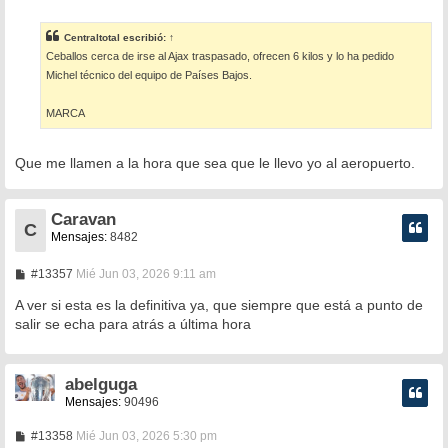
e
n
s
Centraltotal
escribió:
↑
a
Ceballos cerca de irse al Ajax traspasado, ofrecen 6 kilos y lo ha pedido
j
e
Michel técnico del equipo de Países Bajos.
MARCA
Que me llamen a la hora que sea que le llevo yo al aeropuerto.
Caravan
C
Mensajes:
8482
M
#13357
Mié Jun 03, 2026 9:11 am
e
n
A ver si esta es la definitiva ya, que siempre que está a punto de
s
salir se echa para atrás a última hora
a
j
e
abelguga
Mensajes:
90496
M
#13358
Mié Jun 03, 2026 5:30 pm