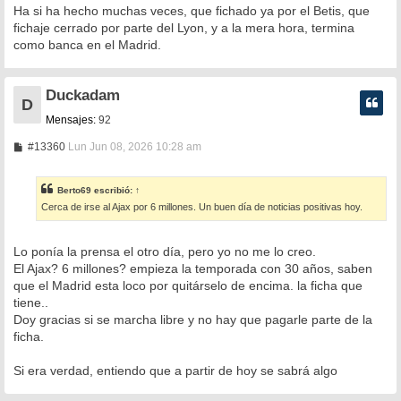
Ha si ha hecho muchas veces, que fichado ya por el Betis, que
fichaje cerrado por parte del Lyon, y a la mera hora, termina
como banca en el Madrid.
Duckadam
D
Mensajes:
92
M
#13360
Lun Jun 08, 2026 10:28 am
e
n
s
Berto69
escribió:
↑
a
Cerca de irse al Ajax por 6 millones. Un buen día de noticias positivas hoy.
j
e
Lo ponía la prensa el otro día, pero yo no me lo creo.
El Ajax? 6 millones? empieza la temporada con 30 años, saben
que el Madrid esta loco por quitárselo de encima. la ficha que
tiene..
Doy gracias si se marcha libre y no hay que pagarle parte de la
ficha.
Si era verdad, entiendo que a partir de hoy se sabrá algo