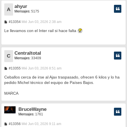
ahyur
A
Mensajes:
5175
M
#13354
Mié Jun 03, 2026 2:38 am
e
n
Le llevamos con el Inter rail si hace falta
s
a
j
e
Centraltotal
C
Mensajes:
33409
M
#13355
Mié Jun 03, 2026 8:51 am
e
n
Ceballos cerca de irse al Ajax traspasado, ofrecen 6 kilos y lo ha
s
pedido Michel técnico del equipo de Países Bajos.
a
j
e
MARCA
BruceWayne
Mensajes:
1761
M
#13356
Mié Jun 03, 2026 9:11 am