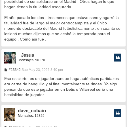
posibilidad de consolidarse en el Madrid . Otros hagan lo que
a
hagan tienen la titularidad asegurada .
j
e
El año pasado los dos - tres meses que estuvo sano y agarró la
titularidad fue de largo el mejor centrocampista y el único
momento destacable del Madrid futbolísticamente , en cuanto se
lesionó muchos dijimos que se acabó la temporada para el
equipo . Como así fue .
_Jesus_
Mensajes:
50170
M
#13342
Sab May 23, 2026 3:40 pm
e
n
Eso es cierto, es un jugador aunque haga auténticos partidazos
s
era carne de banquillo y al final mentalmente te rindes. Yo sigo
a
pensando que este jugador en un Betis o Villarreal sería una
j
e
bestialidad de jugador.
dave_cobain
Mensajes:
12325