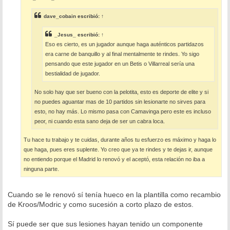
a
j
e
dave_cobain
escribió:
↑
_Jesus_
escribió:
↑
Eso es cierto, es un jugador aunque haga auténticos partidazos
era carne de banquillo y al final mentalmente te rindes. Yo sigo
pensando que este jugador en un Betis o Villarreal sería una
bestialidad de jugador.
No solo hay que ser bueno con la pelotita, esto es deporte de elite y si
no puedes aguantar mas de 10 partidos sin lesionarte no sirves para
esto, no hay más. Lo mismo pasa con Camavinga pero este es incluso
peor, ni cuando esta sano deja de ser un cabra loca.
Tu hace tu trabajo y te cuidas, durante años tu esfuerzo es máximo y haga lo
que haga, pues eres suplente. Yo creo que ya te rindes y te dejas ir, aunque
no entiendo porque el Madrid lo renovó y el aceptó, esta relación no iba a
ninguna parte.
Cuando se le renovó sí tenía hueco en la plantilla como recambio
de Kroos/Modric y como sucesión a corto plazo de estos.
Sí puede ser que sus lesiones hayan tenido un componente