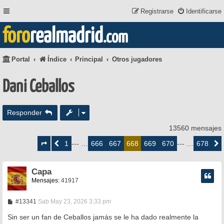
Registrarse
Identificarse
foro
realmadrid
.com
Portal
Índice
Principal
Otros jugadores
Dani Ceballos
Responder
13560 mensajes
Página
668
1
666
667
669
670
678
Anterior
--- …
668
--- …
Siguie
de
678
Capa
Mensajes:
41917
M
#13341
Sab May 23, 2026 3:33 pm
e
n
Sin ser un fan de Ceballos jamás se le ha dado realmente la
s