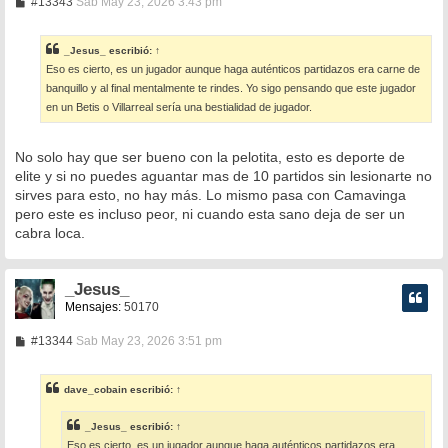
M
#13343
Sab May 23, 2026 3:43 pm
e
n
s
_Jesus_
escribió:
↑
a
Eso es cierto, es un jugador aunque haga auténticos partidazos era carne de
j
e
banquillo y al final mentalmente te rindes. Yo sigo pensando que este jugador
en un Betis o Villarreal sería una bestialidad de jugador.
No solo hay que ser bueno con la pelotita, esto es deporte de
elite y si no puedes aguantar mas de 10 partidos sin lesionarte no
sirves para esto, no hay más. Lo mismo pasa con Camavinga
pero este es incluso peor, ni cuando esta sano deja de ser un
cabra loca.
_Jesus_
Mensajes:
50170
M
#13344
Sab May 23, 2026 3:51 pm
e
n
s
dave_cobain
escribió:
↑
a
j
e
_Jesus_
escribió:
↑
Eso es cierto, es un jugador aunque haga auténticos partidazos era