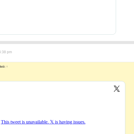
4:38 pm
bió:
↑