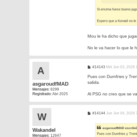
Si encima fuese bueno juga
Espero que a Konaté no le
Mou le ha dicho que jugará
No le va hacer lo que le h
M
#14143
Mié Jun 03, 2026 
A
e
n
Pues con Dumfries y Trent
s
salida.
asgaroudfMAD
a
j
Mensajes:
8299
e
Al PSG no creo que se va
Registrado:
Abr-2025
M
#14144
Jue Jun 04, 2026 
W
e
n
s
asgaroudfMAD
escribi
Wakandel
a
Pues con Dumfries y Trent,
j
Mensajes:
12647