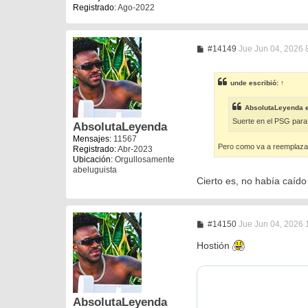
Registrado:
Ago-2022
M
#14149
Jue Jun 04, 2026 
e
n
s
unde
escribió:
↑
a
j
e
AbsolutaLeyenda
e
Suerte en el PSG para 
AbsolutaLeyenda
Mensajes:
11567
Pero como va a reemplaza
Registrado:
Abr-2023
Ubicación:
Orgullosamente
abeluguista
Cierto es, no había caíd
M
#14150
Jue Jun 04, 2026 
e
n
Hostión
s
a
j
e
AbsolutaLeyenda