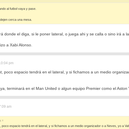
ndo al futbol vaya y pase.
 dejen cerca una mesa.
 donde el diga, si le poner lateral, o juega ahi y se calla o sino irá a l
izo a Xabi Alonso.
10:04 pm
, poco espacio tendrá en el lateral, y si fichamos a un medio organiz
ya, terminará en el Man United o algun equipo Premier como el Aston V
7:09 am
ó:
↑
 poco espacio tendrá en el lateral, y si fichamos a un medio organizador o a Neves, yo a Val