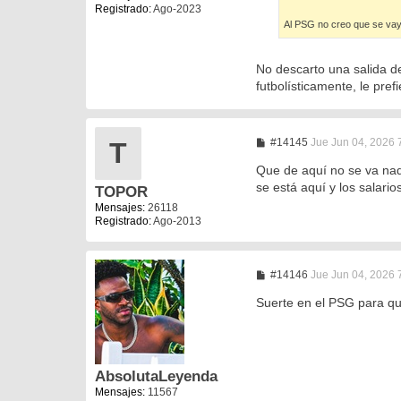
e
Registrado:
Ago-2023
Al PSG no creo que se vaya
No descarto una salida d
futbolísticamente, le pr
M
#14145
Jue Jun 04, 2026 
T
e
n
Que de aquí no se va nadi
s
se está aquí y los salari
TOPOR
a
j
Mensajes:
26118
e
Registrado:
Ago-2013
M
#14146
Jue Jun 04, 2026 
e
n
Suerte en el PSG para qu
s
a
j
e
AbsolutaLeyenda
Mensajes:
11567