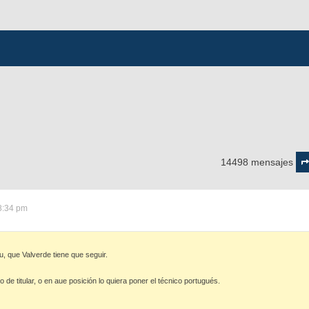
Pág
70
14498 mensajes
d
72
8:34 pm
u, que Valverde tiene que seguir.
o de titular, o en aue posición lo quiera poner el técnico portugués.