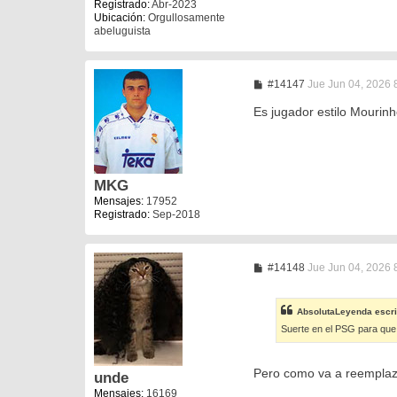
Registrado:
Abr-2023
Ubicación:
Orgullosamente
abeluguista
M
#14147
Jue Jun 04, 2026 
e
n
Es jugador estilo Mourinh
s
a
j
e
MKG
Mensajes:
17952
Registrado:
Sep-2018
M
#14148
Jue Jun 04, 2026 
e
n
s
AbsolutaLeyenda
escri
a
j
Suerte en el PSG para que 
e
Pero como va a reemplaz
unde
Mensajes:
16169