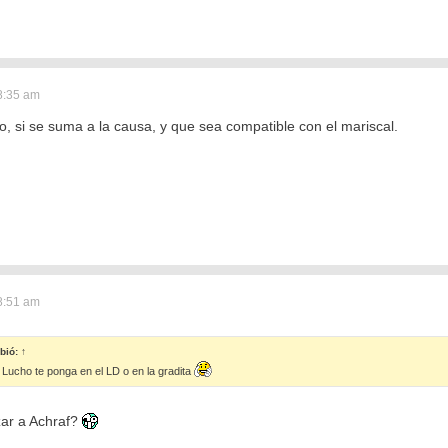
8:35 am
o, si se suma a la causa, y que sea compatible con el mariscal.
8:51 am
bió:
↑
Lucho te ponga en el LD o en la gradita
ar a Achraf?