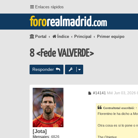
Enlaces rápidos
foro
realmadrid
.com
Portal
Índice
Principal
Primer equipo
8 <Fede VALVERDE>
Responder
M
#14141
Mié Jun 03, 2026 
e
n
s
Centraltotal
escribió:
↑
a
Florentino le ha dicho a Mo
j
e
Otra cosa es si lo pone o n
[Jota]
Mensajes:
4826
The Objetive