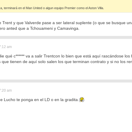
, terminará en el Man United o algun equipo Premier como el Aston Villa.
e Trent y que Valverde pase a ser lateral suplente (o que se busque 
efiero anted que a Tchouameni y Camavinga.
7:12 am
e qué c****** va a salir Trentcon lo bien que está aquí rascándose lo
os que tienen de aquí solo salen los que terminan contrato y si no los 
7:20 am
e Lucho te ponga en el LD o en la gradita