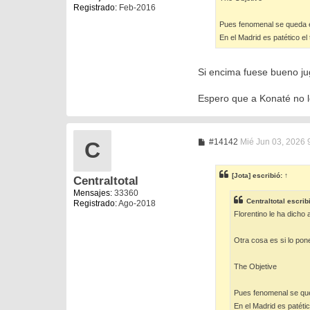
Registrado:
Feb-2016
Pues fenomenal se queda es
En el Madrid es patético el
Si encima fuese bueno ju
Espero que a Konaté no 
M
#14142
Mié Jun 03, 2026 
C
e
n
s
[Jota]
escribió:
↑
Centraltotal
a
j
Mensajes:
33360
e
Centraltotal
escrib
Registrado:
Ago-2018
Florentino le ha dicho
Otra cosa es si lo pone
The Objetive
Pues fenomenal se qued
En el Madrid es patétic