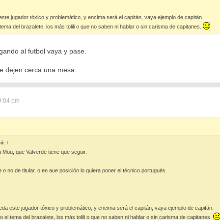
te jugador tóxico y problemático, y encima será el capitán, vaya ejemplo de capitán.
 tema del brazalete, los más tolili o que no saben ni hablar o sin carisma de capitanes.
gando al futbol vaya y pase.
le dejen cerca una mesa.
9:04 pm
ió:
↑
 a Mou, que Valverde tiene que seguir.
 o no de titular, o en aue posición lo quiera poner el técnico portugués.
a este jugador tóxico y problemático, y encima será el capitán, vaya ejemplo de capitán.
o el tema del brazalete, los más tolili o que no saben ni hablar o sin carisma de capitanes.