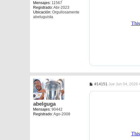
Mensajes:
11567
Registrado:
Abr-2023
Ubicación:
Orgullosamente
abeluguista
M
#14151
Jue Jun 04, 2026 
e
n
s
a
abelguga
j
Mensajes:
90442
e
Registrado:
Ago-2008