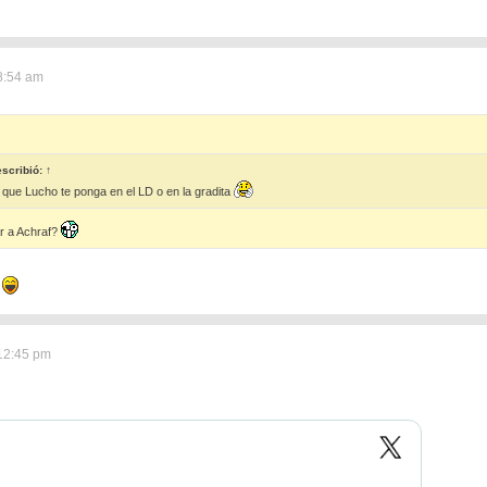
8:54 am
scribió:
↑
que Lucho te ponga en el LD o en la gradita
r a Achraf?
o
12:45 pm