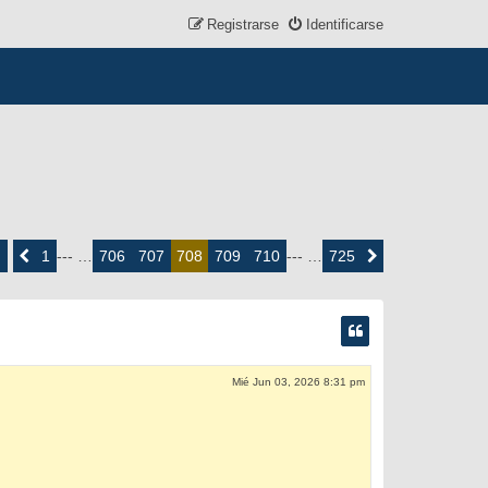
Registrarse
Identificarse
ina
8
1
706
707
709
710
725
Anterior
--- …
708
--- …
Siguiente
e
5
Mié Jun 03, 2026 8:31 pm