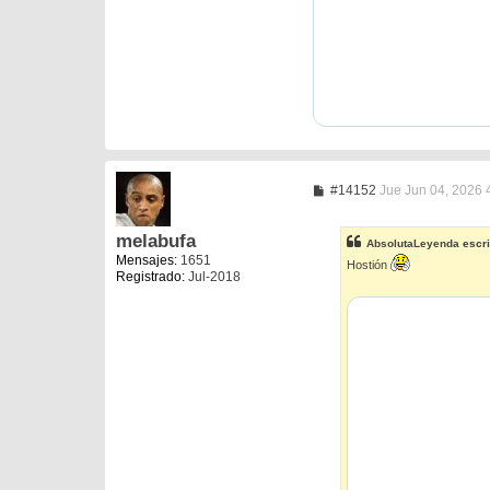
M
#14152
Jue Jun 04, 2026 
e
n
s
melabufa
AbsolutaLeyenda
escri
a
Mensajes:
1651
j
Hostión
Registrado:
Jul-2018
e