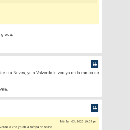
a grada.
ador o a Neves, yo a Valverde le veo ya en la rampa de
illa.
Mié Jun 03, 2026 10:04 pm
verde le veo ya en la rampa de salida.