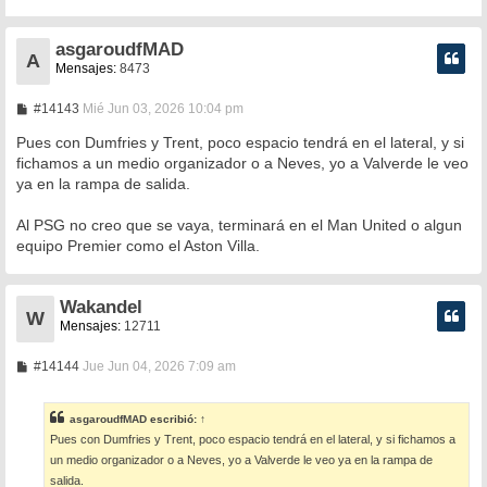
asgaroudfMAD
A
Mensajes:
8473
M
#14143
Mié Jun 03, 2026 10:04 pm
e
n
Pues con Dumfries y Trent, poco espacio tendrá en el lateral, y si
s
fichamos a un medio organizador o a Neves, yo a Valverde le veo
a
ya en la rampa de salida.
j
e
Al PSG no creo que se vaya, terminará en el Man United o algun
equipo Premier como el Aston Villa.
Wakandel
W
Mensajes:
12711
M
#14144
Jue Jun 04, 2026 7:09 am
e
n
s
asgaroudfMAD
escribió:
↑
a
Pues con Dumfries y Trent, poco espacio tendrá en el lateral, y si fichamos a
j
e
un medio organizador o a Neves, yo a Valverde le veo ya en la rampa de
salida.