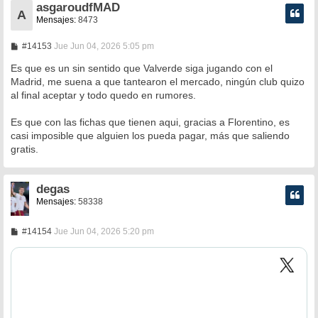
asgaroudfMAD
A
Mensajes:
8473
M
#14153
Jue Jun 04, 2026 5:05 pm
e
n
Es que es un sin sentido que Valverde siga jugando con el
s
Madrid, me suena a que tantearon el mercado, ningún club quizo
a
al final aceptar y todo quedo en rumores.
j
e
Es que con las fichas que tienen aqui, gracias a Florentino, es
casi imposible que alguien los pueda pagar, más que saliendo
gratis.
degas
Mensajes:
58338
M
#14154
Jue Jun 04, 2026 5:20 pm
e
n
s
a
j
e