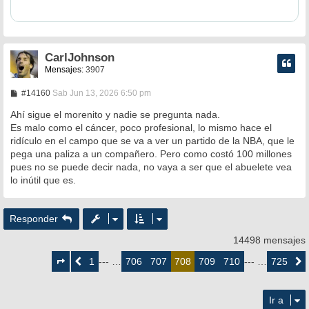
CarlJohnson
Mensajes:
3907
M
#14160
Sab Jun 13, 2026 6:50 pm
e
n
Ahí sigue el morenito y nadie se pregunta nada.
s
Es malo como el cáncer, poco profesional, lo mismo hace el
a
ridículo en el campo que se va a ver un partido de la NBA, que le
j
e
pega una paliza a un compañero. Pero como costó 100 millones
pues no se puede decir nada, no vaya a ser que el abuelete vea
lo inútil que es.
Responder
14498 mensajes
Página
708
1
706
707
709
710
725
Anterior
--- …
708
--- …
Siguie
de
725
Ir a