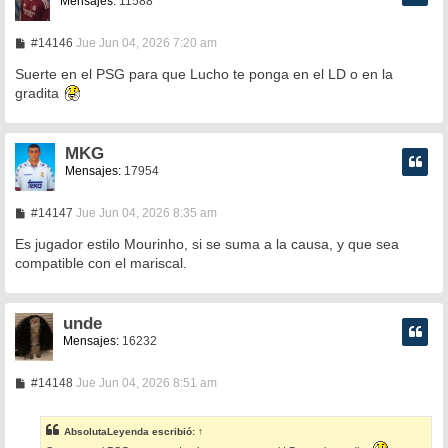
Mensajes:
11588
M
#14146
Jue Jun 04, 2026 7:20 am
e
n
Suerte en el PSG para que Lucho te ponga en el LD o en la
s
gradita
a
j
e
MKG
Mensajes:
17954
M
#14147
Jue Jun 04, 2026 8:35 am
e
n
Es jugador estilo Mourinho, si se suma a la causa, y que sea
s
compatible con el mariscal.
a
j
e
unde
Mensajes:
16232
M
#14148
Jue Jun 04, 2026 8:51 am
e
n
s
AbsolutaLeyenda
escribió:
↑
a