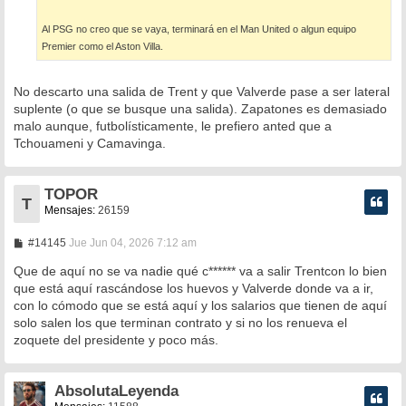
Al PSG no creo que se vaya, terminará en el Man United o algun equipo
Premier como el Aston Villa.
No descarto una salida de Trent y que Valverde pase a ser lateral
suplente (o que se busque una salida). Zapatones es demasiado
malo aunque, futbolísticamente, le prefiero anted que a
Tchouameni y Camavinga.
TOPOR
T
Mensajes:
26159
M
#14145
Jue Jun 04, 2026 7:12 am
e
n
Que de aquí no se va nadie qué c****** va a salir Trentcon lo bien
s
que está aquí rascándose los huevos y Valverde donde va a ir,
a
con lo cómodo que se está aquí y los salarios que tienen de aquí
j
e
solo salen los que terminan contrato y si no los renueva el
zoquete del presidente y poco más.
AbsolutaLeyenda