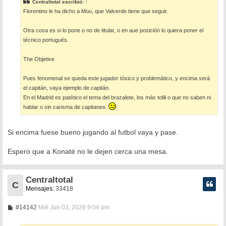
Centraltotal
escribió:
↑
a
Florentino le ha dicho a Mou, que Valverde tiene que seguir.
j
e
Otra cosa es si lo pone o no de titular, o en aue posición lo quiera poner el
técnico portugués.
The Objetive
Pues fenomenal se queda este jugador tóxico y problemático, y encima será
el capitán, vaya ejemplo de capitán.
En el Madrid es patético el tema del brazalete, los más tolili o que no saben ni
hablar o sin carisma de capitanes.
Si encima fuese bueno jugando al futbol vaya y pase.
Espero que a Konaté no le dejen cerca una mesa.
Centraltotal
C
Mensajes:
33418
M
#14142
Mié Jun 03, 2026 9:04 pm
e
n