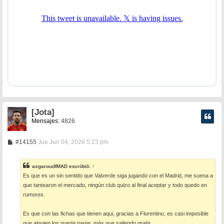
[Jota]
Mensajes:
4826
M
#14155
Jue Jun 04, 2026 5:23 pm
e
n
s
asgaroudfMAD
escribió:
↑
a
Es que es un sin sentido que Valverde siga jugando con el Madrid, me suena a
j
e
que tantearon el mercado, ningún club quizo al final aceptar y todo quedo en
rumores.
Es que con las fichas que tienen aqui, gracias a Florentino, es casi imposible
que alguien los pueda pagar, más que saliendo gratis.