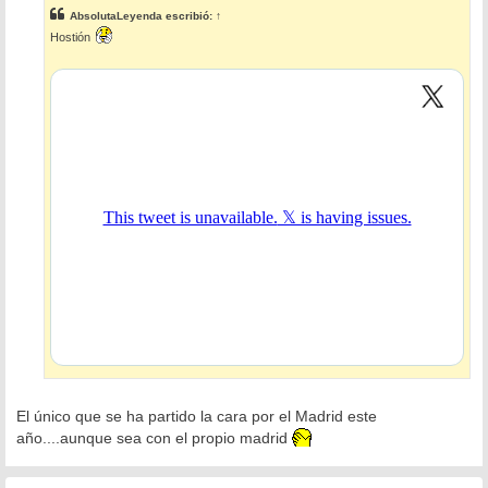
s
AbsolutaLeyenda
escribió:
↑
a
j
Hostión
e
El único que se ha partido la cara por el Madrid este
año....aunque sea con el propio madrid