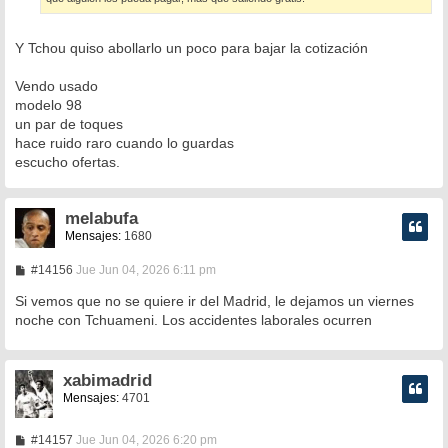
Y Tchou quiso abollarlo un poco para bajar la cotización
Vendo usado
modelo 98
un par de toques
hace ruido raro cuando lo guardas
escucho ofertas.
melabufa
Mensajes:
1680
M
#14156
Jue Jun 04, 2026 6:11 pm
e
n
Si vemos que no se quiere ir del Madrid, le dejamos un viernes
s
noche con Tchuameni. Los accidentes laborales ocurren
a
j
e
xabimadrid
Mensajes:
4701
M
#14157
Jue Jun 04, 2026 6:20 pm