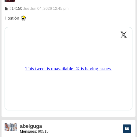
M
#14150
Jue Jun 04, 2026 12:45 pm
e
n
Hostión
s
a
j
e
abelguga
Mensajes:
90515