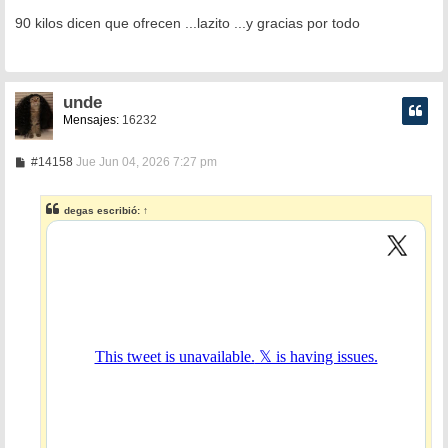
e
n
90 kilos dicen que ofrecen ...lazito ...y gracias por todo
s
a
j
e
unde
Mensajes:
16232
M
#14158
Jue Jun 04, 2026 7:27 pm
e
n
s
degas
escribió:
↑
a
j
e