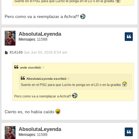
j
Suerte en el PSG para que Lucho te ponga en el LD o en la gradita
e
Pero como va a reemplazar a Achraf?
AbsolutaLeyenda
Mensajes:
11588
M
#14149
Jue Jun 04, 2026 8:54 am
e
n
s
unde
escribió:
↑
a
j
e
AbsolutaLeyenda
escribió:
↑
Suerte en el PSG para que Lucho te ponga en el LD o en la gradita
Pero como va a reemplazar a Achraf?
Cierto es, no había caído
AbsolutaLeyenda
Mensajes:
11588