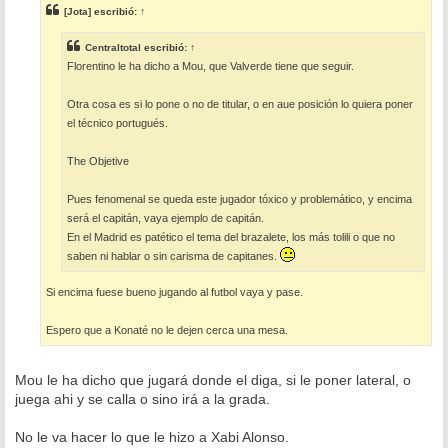
s
[Jota]
escribió:
↑
a
j
e
Centraltotal
escribió:
↑
Florentino le ha dicho a Mou, que Valverde tiene que seguir.
Otra cosa es si lo pone o no de titular, o en aue posición lo quiera poner
el técnico portugués.
The Objetive
Pues fenomenal se queda este jugador tóxico y problemático, y encima
será el capitán, vaya ejemplo de capitán.
En el Madrid es patético el tema del brazalete, los más tolili o que no
saben ni hablar o sin carisma de capitanes.
Si encima fuese bueno jugando al futbol vaya y pase.
Espero que a Konaté no le dejen cerca una mesa.
Mou le ha dicho que jugará donde el diga, si le poner lateral, o
juega ahi y se calla o sino irá a la grada.
No le va hacer lo que le hizo a Xabi Alonso.