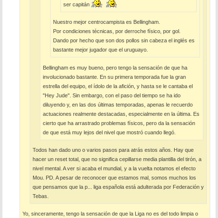
ser capitán
Nuestro mejor centrocampista es Bellingham.
Por condiciones técnicas, por derroche físico, por gol.
Dando por hecho que son dos pollos sin cabeza el inglés es
bastante mejor jugador que el uruguayo.
Bellingham es muy bueno, pero tengo la sensación de que ha
involucionado bastante. En su primera temporada fue la gran
estrella del equipo, el ídolo de la afición, y hasta se le cantaba el
"Hey Jude". Sin embargo, con el paso del tiempo se ha ido
diluyendo y, en las dos últimas temporadas, apenas le recuerdo
actuaciones realmente destacadas, especialmente en la última. Es
cierto que ha arrastrado problemas físicos, pero da la sensación
de que está muy lejos del nivel que mostró cuando llegó.
Todos han dado uno o varios pasos para atrás estos años. Hay que
hacer un reset total, que no significa cepillarse media plantilla del tirón, a
nivel mental. A ver si acaba el mundial, y a la vuelta notamos el efecto
Mou. PD. A pesar de reconocer que estamos mal, somos muchos los
que pensamos que la p... liga española está adulterada por Federación y
Tebas.
Yo, sinceramente, tengo la sensación de que la Liga no es del todo limpia o