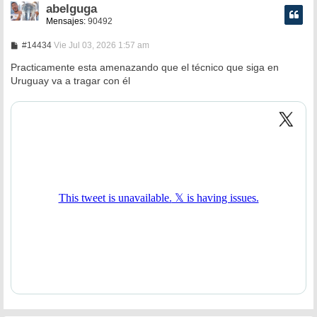
abelguga
Mensajes:
90492
M
#14434
Vie Jul 03, 2026 1:57 am
e
n
Practicamente esta amenazando que el técnico que siga en
s
Uruguay va a tragar con él
a
j
e