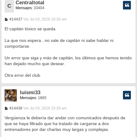
Centraltotal
C
Mensajes:
33404
M
#14437
Vie Jul 03, 2026 10:38 am
e
n
El capitán tóxico se queda.
s
a
La que nos espera...no vale de capitán ni sabe hablar ni
j
e
comportarse.
Un error que siga y más de capitán, los últimos que hemos tenido
han dejado mucho que desear.
Otra error del club.
luismi33
Mensajes:
1865
M
#14438
Vie Jul 03, 2026 10:38 am
e
n
Vergüenza le debería dar andar con comunicados después de
s
que se haya filtrado que ha tratado de cargarse a dos
a
entrenadores por dar charlas muy largas y complejas.
j
e