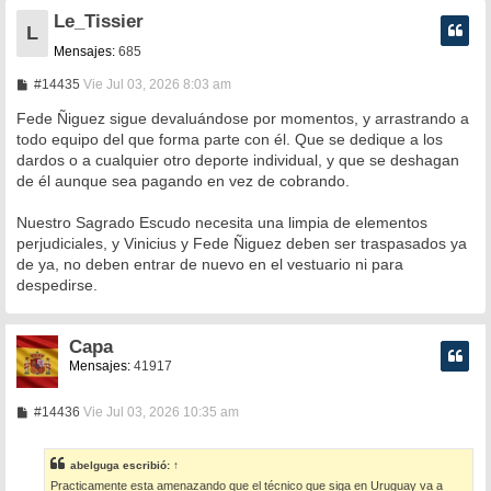
Le_Tissier
L
Mensajes:
685
M
#14435
Vie Jul 03, 2026 8:03 am
e
n
Fede Ñiguez sigue devaluándose por momentos, y arrastrando a
s
todo equipo del que forma parte con él. Que se dedique a los
a
dardos o a cualquier otro deporte individual, y que se deshagan
j
e
de él aunque sea pagando en vez de cobrando.
Nuestro Sagrado Escudo necesita una limpia de elementos
perjudiciales, y Vinicius y Fede Ñiguez deben ser traspasados ya
de ya, no deben entrar de nuevo en el vestuario ni para
despedirse.
Capa
Mensajes:
41917
M
#14436
Vie Jul 03, 2026 10:35 am
e
n
s
abelguga
escribió:
↑
a
Practicamente esta amenazando que el técnico que siga en Uruguay va a
j