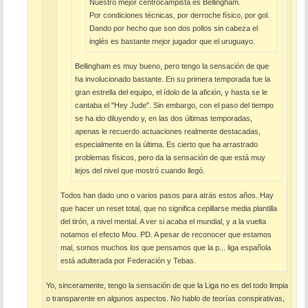
Nuestro mejor centrocampista es Bellingham.
Por condiciones técnicas, por derroche físico, por gol.
Dando por hecho que son dos pollos sin cabeza el
inglés es bastante mejor jugador que el uruguayo.
Bellingham es muy bueno, pero tengo la sensación de que
ha involucionado bastante. En su primera temporada fue la
gran estrella del equipo, el ídolo de la afición, y hasta se le
cantaba el "Hey Jude". Sin embargo, con el paso del tiempo
se ha ido diluyendo y, en las dos últimas temporadas,
apenas le recuerdo actuaciones realmente destacadas,
especialmente en la última. Es cierto que ha arrastrado
problemas físicos, pero da la sensación de que está muy
lejos del nivel que mostró cuando llegó.
Todos han dado uno o varios pasos para atrás estos años. Hay
que hacer un reset total, que no significa cepillarse media plantilla
del tirón, a nivel mental. A ver si acaba el mundial, y a la vuelta
notamos el efecto Mou. PD. A pesar de reconocer que estamos
mal, somos muchos los que pensamos que la p... liga española
está adulterada por Federación y Tebas.
Yo, sinceramente, tengo la sensación de que la Liga no es del todo limpia
o transparente en algunos aspectos. No hablo de teorías conspirativas,