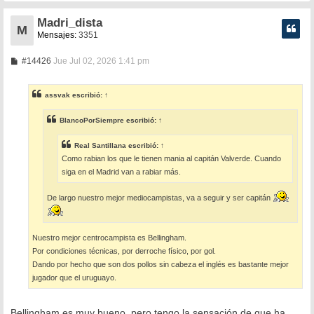
Madri_dista
M
Mensajes:
3351
M
#14426
Jue Jul 02, 2026 1:41 pm
e
n
s
assvak
escribió:
↑
a
j
e
BlancoPorSiempre
escribió:
↑
Real Santillana
escribió:
↑
Como rabian los que le tienen mania al capitán Valverde. Cuando
siga en el Madrid van a rabiar más.
De largo nuestro mejor mediocampistas, va a seguir y ser capitán
Nuestro mejor centrocampista es Bellingham.
Por condiciones técnicas, por derroche físico, por gol.
Dando por hecho que son dos pollos sin cabeza el inglés es bastante mejor
jugador que el uruguayo.
Bellingham es muy bueno, pero tengo la sensación de que ha