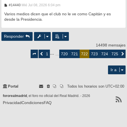
M
#14440
Mié Jul 08, 2026 6:04 pm
e
n
Varios medios dicen que el club no le ve como Capitán y es
s
desde la Presidencia.
a
j
e
Responder
14498 mensajes
Página
722
1
720
721
723
724
725
Anterior
--- …
722
Siguie
de
725
Ir a
Portal
Todos los horarios son
UTC+02:00
fororealmadrid
, el foro no oficial del Real Madrid. - 2026
Privacidad
Condiciones
FAQ