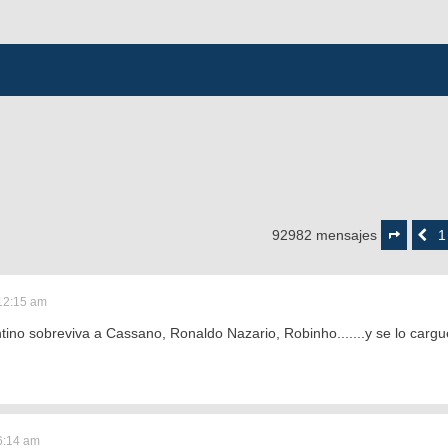
Página
4573
1
92982 mensajes
Anterior
de
4650
12:15 am
ntino sobreviva a Cassano, Ronaldo Nazario, Robinho.......y se lo car
6:14 am