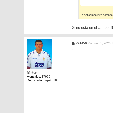
Es anticompetitivo defende
Si no está en el campo. 
M
#91450
Vie Jun 05, 2026 
e
n
s
a
j
e
MKG
Mensajes:
17955
Registrado:
Sep-2018