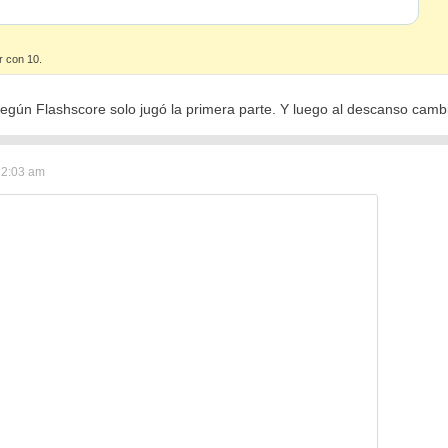
r con 10.
Según Flashscore solo jugó la primera parte. Y luego al descanso cam
12:03 am