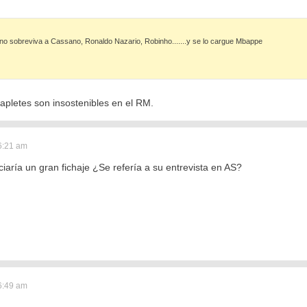
ino sobreviva a Cassano, Ronaldo Nazario, Robinho.......y se lo cargue Mbappe
apletes son insostenibles en el RM.
6:21 am
iaría un gran fichaje ¿Se refería a su entrevista en AS?
6:49 am