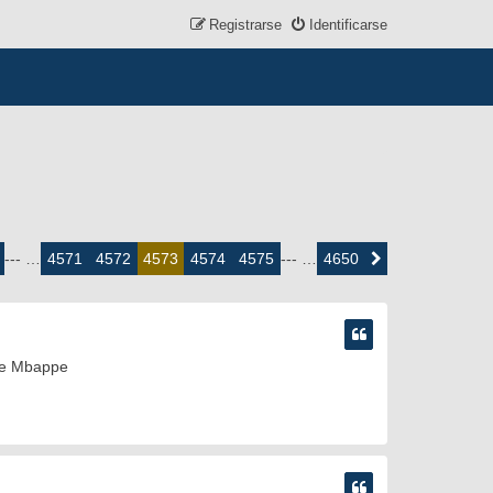
Registrarse
Identificarse
4571
4572
4574
4575
4650
--- …
4573
--- …
Siguiente
gue Mbappe