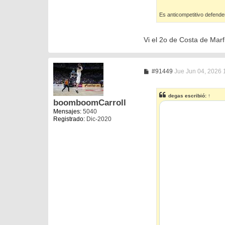
Es anticompetitivo defende
Vi el 2o de Costa de Marf
M
#91449
Jue Jun 04, 2026 
e
n
s
degas
escribió:
↑
a
boomboomCarroll
j
Mensajes:
5040
e
Registrado:
Dic-2020