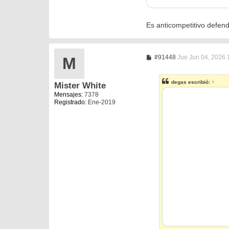
Es anticompetitivo defen
M
#91448
Jue Jun 04, 2026 
M
e
n
s
degas
escribió:
↑
Mister White
a
j
Mensajes:
7378
e
Registrado:
Ene-2019