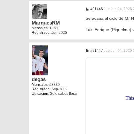
M
#91446
Jue Jun 04, 2026 
e
n
Se acaba el ciclo de Mr 
s
MarquesRM
a
Mensajes:
11280
Luis Enrique (Riquelme) v
j
Registrado:
Jun-2025
e
M
#91447
Jue Jun 04, 2026 
e
n
s
a
j
e
degas
Mensajes:
58339
Registrado:
Sep-2009
Ubicación:
Solo sabes llorar