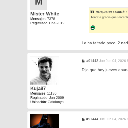
M
e
n
s
MarquesRM
escribió:
↑
Mister White
a
Tendría gracia que Florent
j
Mensajes:
7378
e
Registrado:
Ene-2019
Le ha faltado poco. 2 nad
M
#91443
Jue Jun 04, 2026 
e
n
Dijo que hoy jueves anunc
s
a
j
e
Kuja87
Mensajes:
11130
Registrado:
Jun-2009
Ubicación:
Catalunya
M
#91444
Jue Jun 04, 2026 
e
n