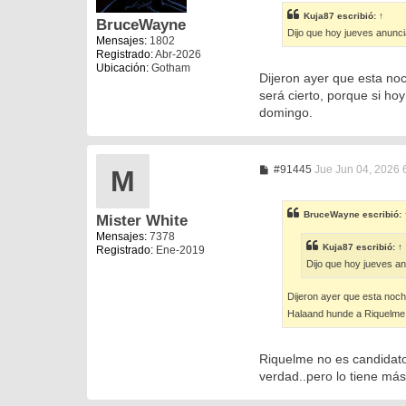
s
Kuja87
escribió:
↑
a
BruceWayne
Dijo que hoy jueves anuncia
j
Mensajes:
1802
e
Registrado:
Abr-2026
Ubicación:
Gotham
Dijeron ayer que esta noc
será cierto, porque si h
domingo.
M
#91445
Jue Jun 04, 2026 
M
e
n
s
BruceWayne
escribió:
Mister White
a
j
Mensajes:
7378
e
Kuja87
escribió:
↑
Registrado:
Ene-2019
Dijo que hoy jueves an
Dijeron ayer que esta noche
Halaand hunde a Riquelme 
Riquelme no es candidato
verdad..pero lo tiene má