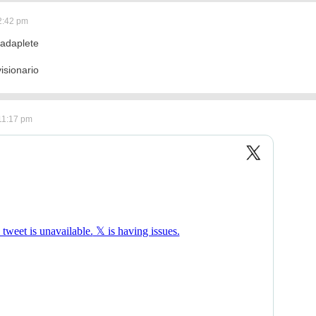
2:42 pm
Nadaplete
isionario
11:17 pm