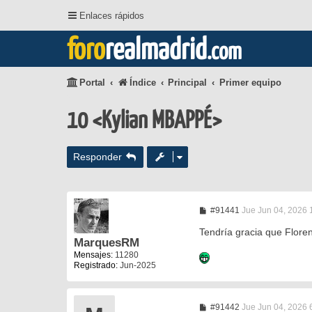
Enlaces rápidos
foro
realmadrid
.com
Portal
Índice
Principal
Primer equipo
10 <Kylian MBAPPÉ>
Responder
M
#91441
Jue Jun 04, 2026 
e
n
Tendría gracia que Flore
s
MarquesRM
a
Mensajes:
11280
j
Registrado:
Jun-2025
e
M
#91442
Jue Jun 04, 2026 