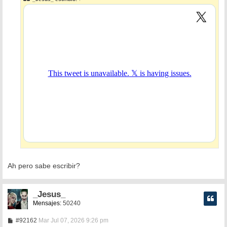
a
j
e
Ah pero sabe escribir?
_Jesus_
Mensajes:
50240
M
#92162
Mar Jul 07, 2026 9:26 pm
e