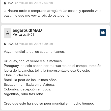
M
#92172
Mié Jul 08, 2026 7:04 pm
e
n
la Natura tarde o temprano arreglará las cosas ,y quando va a
s
pasar ,lo que me voy a reír. de esta gente.
a
j
e
asgaroudfMAD
A
Mensajes:
8494
M
#92173
Mié Jul 08, 2026 8:39 pm
e
n
Vaya mundialito de los sudamericanos.
s
a
Uruguay, con Valverde y sus motines.
j
e
Paraguay, no solo saben ser macuarros en el campo, también
fuera de la cancha, telita la impresentable esa Celeste.
Chile, ni clasifica.
Brasil, la peor de los ultimos años.
Ecuador, humillada en el Azteca.
Colombia, decepción en 8vos.
Argentina, robo tras robo.
Creo que este ha sido su peor mundial en mucho tiempo.