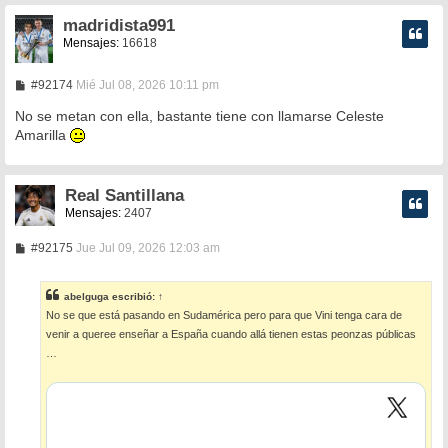
madridista991
Mensajes:
16618
M
#92174
Mié Jul 08, 2026 10:11 pm
e
n
No se metan con ella, bastante tiene con llamarse Celeste
s
Amarilla
a
j
e
Real Santillana
Mensajes:
2407
M
#92175
Jue Jul 09, 2026 12:03 am
e
n
s
abelguga
escribió:
↑
a
No se que está pasando en Sudamérica pero para que Vini tenga cara de
j
e
venir a queree enseñar a España cuando allá tienen estas peonzas públicas
…