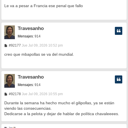
e
n
Le va a pesar a Francia ese penal que fallo
s
a
j
e
Travesanho
Mensajes:
914
M
#92177
Jue Jul 09, 2026 10:52 pm
e
n
creo que mbapollas se va del mundial.
s
a
j
e
Travesanho
Mensajes:
914
M
#92178
Jue Jul 09, 2026 10:55 pm
e
n
Durante la semana ha hecho mucho el gilipollas, ya se están
s
viendo las consecuencias.
a
Dedicarse a la pelota y dejar de hablar de política chavaleeees.
j
e