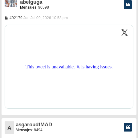
abelguga
Mensajes:
90598
M
#92179
Jue Jul 09, 2026 10:58 pm
e
n
s
a
j
e
asgaroudfMAD
A
Mensajes:
8494