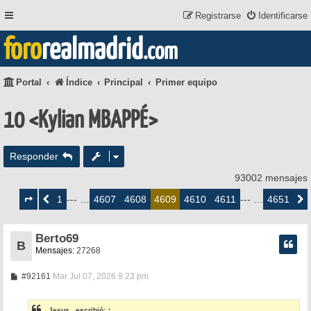
Registrarse
Identificarse
foro
realmadrid
.com
Portal
Índice
Principal
Primer equipo
10 <Kylian MBAPPÉ>
Responder
93002 mensajes
Página
4609
1
4607
4608
4610
4611
4651
Anterior
--- …
4609
--- …
Siguie
de
4651
Berto69
B
Mensajes:
27268
M
#92161
Mar Jul 07, 2026 9:23 pm
e
n
s
_Jesus_
escribió:
↑