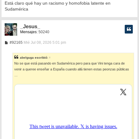
Está claro qué hay un racismo y homofobia latente en
Sudamérica
_Jesus_
Mensajes:
50240
M
#92165
Mié Jul 08, 2026 5:01 pm
e
n
s
abelguga
escribió:
↑
a
No se que está pasando en Sudamérica pero para que Vini tenga cara de
j
e
venir a queree enseñar a España cuando allá tienen estas peonzas públicas
…