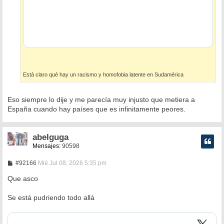
Está claro qué hay un racismo y homofobia latente en Sudamérica
Eso siempre lo dije y me parecía muy injusto que metiera a
España cuando hay países que es infinitamente peores.
abelguga
Mensajes:
90598
M
#92166
Mié Jul 08, 2026 5:35 pm
e
n
Que asco
s
a
Se está pudriendo todo allá
j
e