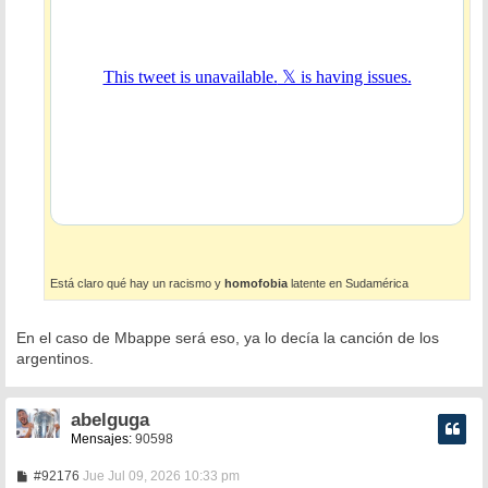
Está claro qué hay un racismo y
homofobia
latente en Sudamérica
En el caso de Mbappe será eso, ya lo decía la canción de los
argentinos.
abelguga
Mensajes:
90598
M
#92176
Jue Jul 09, 2026 10:33 pm