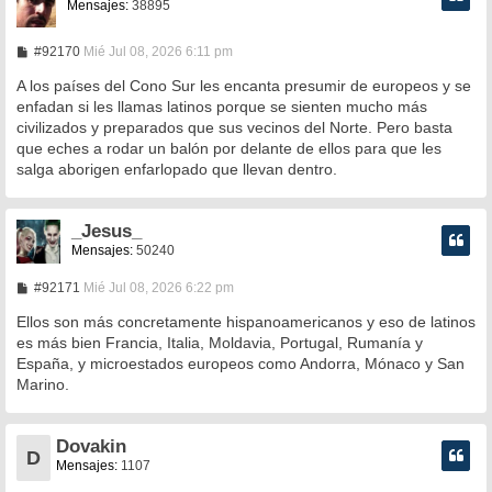
Mensajes:
38895
M
#92170
Mié Jul 08, 2026 6:11 pm
e
n
A los países del Cono Sur les encanta presumir de europeos y se
s
enfadan si les llamas latinos porque se sienten mucho más
a
civilizados y preparados que sus vecinos del Norte. Pero basta
j
e
que eches a rodar un balón por delante de ellos para que les
salga aborigen enfarlopado que llevan dentro.
_Jesus_
Mensajes:
50240
M
#92171
Mié Jul 08, 2026 6:22 pm
e
n
Ellos son más concretamente hispanoamericanos y eso de latinos
s
es más bien Francia, Italia, Moldavia, Portugal, Rumanía y
a
España, y microestados europeos como Andorra, Mónaco y San
j
e
Marino.
Dovakin
D
Mensajes:
1107