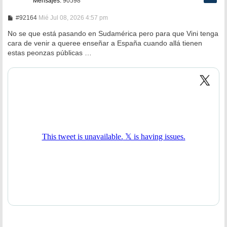
Mensajes:
90598
M
#92164
Mié Jul 08, 2026 4:57 pm
e
n
No se que está pasando en Sudamérica pero para que Vini tenga
s
cara de venir a queree enseñar a España cuando allá tienen
a
estas peonzas públicas …
j
e