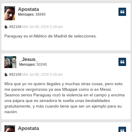
Apostata
Mensajes:
38895
M
#92168
Mié Jul 08, 2026 5:39 pm
e
n
Paraguay es el Atlético de Madrid de selecciones.
s
a
j
e
_Jesus_
Mensajes:
50240
M
#92169
Mié Jul 08, 2026 5:40 pm
e
n
Mira que yo no quiero ilegales y muchas otras cosas, pero esto
s
me parece vergonzoso ya sea Mbappé como si es Messi.
a
Seamos serios Paraguay rozó la violencia en el campo y encima
j
e
una pájara que es senadora le suelta unas bestialidades
gratuitamente, y más cuando tiene que ser un ejemplo para su
nación.
Apostata