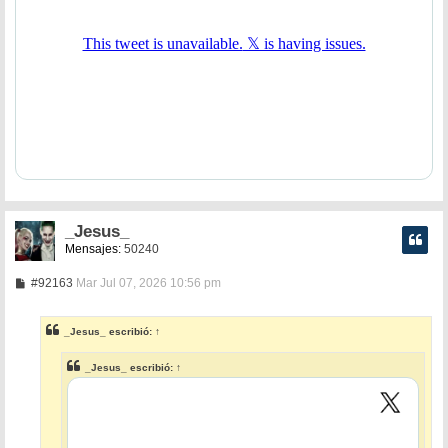
_Jesus_
Mensajes:
50240
M
#92163
Mar Jul 07, 2026 10:56 pm
e
n
s
_Jesus_
escribió:
↑
a
j
e
_Jesus_
escribió:
↑