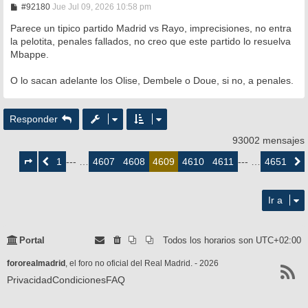
M
#92180
Jue Jul 09, 2026 10:58 pm
e
n
Parece un tipico partido Madrid vs Rayo, imprecisiones, no entra
s
la pelotita, penales fallados, no creo que este partido lo resuelva
a
Mbappe.
j
e
O lo sacan adelante los Olise, Dembele o Doue, si no, a penales.
Responder
93002 mensajes
Página
4609
1
4607
4608
4610
4611
4651
Anterior
--- …
4609
--- …
Siguie
de
4651
Ir a
Portal
Todos los horarios son
UTC+02:00
fororealmadrid
, el foro no oficial del Real Madrid. - 2026
Privacidad
Condiciones
FAQ