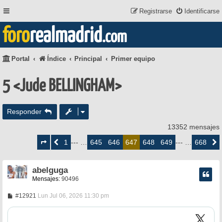
Registrarse
Identificarse
foro
realmadrid
.com
Portal
Índice
Principal
Primer equipo
5 <Jude BELLINGHAM>
Responder
13352 mensajes
Página
647
1
645
646
648
649
668
Anterior
--- …
647
--- …
Siguie
de
668
abelguga
Mensajes:
90496
M
#12921
Lun Jul 06, 2026 11:30 pm
e
n
s