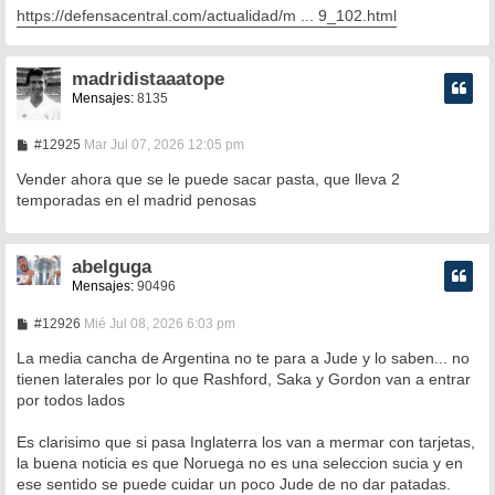
https://defensacentral.com/actualidad/m ... 9_102.html
madridistaaatope
Mensajes:
8135
M
#12925
Mar Jul 07, 2026 12:05 pm
e
n
Vender ahora que se le puede sacar pasta, que lleva 2
s
temporadas en el madrid penosas
a
j
e
abelguga
Mensajes:
90496
M
#12926
Mié Jul 08, 2026 6:03 pm
e
n
La media cancha de Argentina no te para a Jude y lo saben... no
s
tienen laterales por lo que Rashford, Saka y Gordon van a entrar
a
por todos lados
j
e
Es clarisimo que si pasa Inglaterra los van a mermar con tarjetas,
la buena noticia es que Noruega no es una seleccion sucia y en
ese sentido se puede cuidar un poco Jude de no dar patadas.