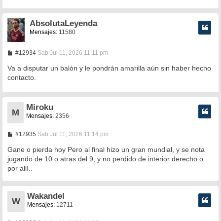
AbsolutaLeyenda
Mensajes:
11580
M
#12934
Sab Jul 11, 2026 11:11 pm
e
n
Va a disputar un balón y le pondrán amarilla aún sin haber hecho
s
contacto.
a
j
e
Miroku
M
Mensajes:
2356
M
#12935
Sab Jul 11, 2026 11:14 pm
e
n
Gane o pierda hoy Pero al final hizo un gran mundial, y se nota
s
jugando de 10 o atras del 9, y no perdido de interior derecho o
a
por allí..
j
e
Wakandel
W
Mensajes:
12711