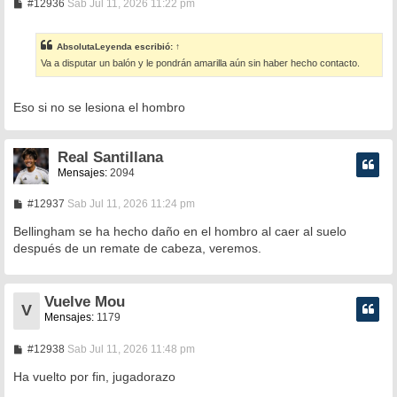
M
#12936
Sab Jul 11, 2026 11:22 pm
e
n
s
AbsolutaLeyenda
escribió:
↑
a
Va a disputar un balón y le pondrán amarilla aún sin haber hecho contacto.
j
e
Eso si no se lesiona el hombro
Real Santillana
Mensajes:
2094
M
#12937
Sab Jul 11, 2026 11:24 pm
e
n
Bellingham se ha hecho daño en el hombro al caer al suelo
s
después de un remate de cabeza, veremos.
a
j
e
Vuelve Mou
V
Mensajes:
1179
M
#12938
Sab Jul 11, 2026 11:48 pm
e
n
Ha vuelto por fin, jugadorazo
s