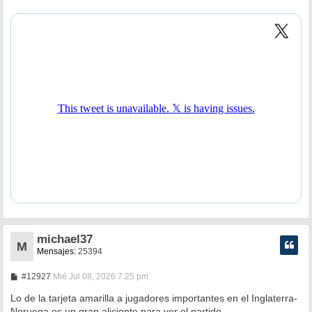
michael37
M
Mensajes:
25394
M
#12927
Mié Jul 08, 2026 7:25 pm
e
n
Lo de la tarjeta amarilla a jugadores importantes en el Inglaterra-
s
Noruega es un gran aliciente para ver el partido.