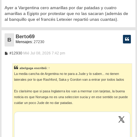
Ayer a Vargentina cero amarillas por dar patadas y cuatro
amarillas a Egipto por protestar que no las sacaran (además de
al banquillo que el francés Letexier repartió unas cuantas).
Berto69
B
Mensajes:
27230
M
#12930
Mié Jul 08, 2026 7:42 pm
e
n
s
abelguga
escribió:
↑
a
La media cancha de Argentina no te para a Jude y lo saben... no tienen
j
e
laterales por lo que Rashford, Saka y Gordon van a entrar por todos lados
Es clarisimo que si pasa Inglaterra los van a mermar con tarjetas, la buena
noticia es que Noruega no es una seleccion sucia y en ese sentido se puede
cuidar un poco Jude de no dar patadas.