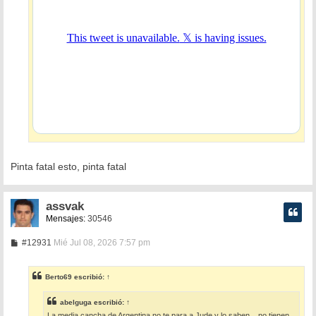
Pinta fatal esto, pinta fatal
assvak
Mensajes:
30546
M
#12931
Mié Jul 08, 2026 7:57 pm
e
n
s
Berto69
escribió:
↑
a
j
e
abelguga
escribió:
↑
La media cancha de Argentina no te para a Jude y lo saben... no tienen