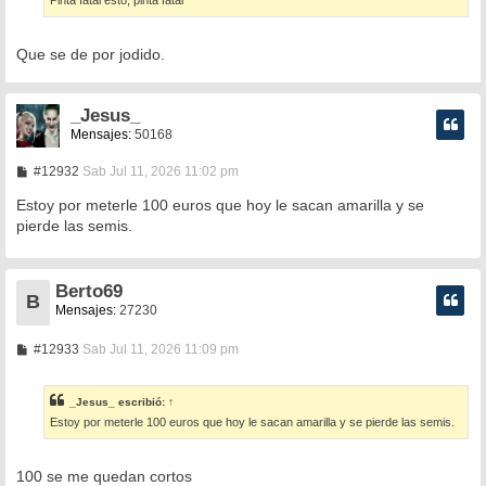
Que se de por jodido.
_Jesus_
Mensajes:
50168
M
#12932
Sab Jul 11, 2026 11:02 pm
e
n
Estoy por meterle 100 euros que hoy le sacan amarilla y se
s
pierde las semis.
a
j
e
Berto69
B
Mensajes:
27230
M
#12933
Sab Jul 11, 2026 11:09 pm
e
n
s
_Jesus_
escribió:
↑
a
Estoy por meterle 100 euros que hoy le sacan amarilla y se pierde las semis.
j
e
100 se me quedan cortos