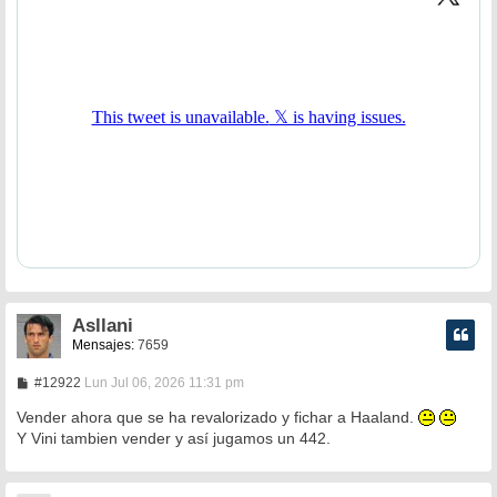
a
j
e
Asllani
Mensajes:
7659
M
#12922
Lun Jul 06, 2026 11:31 pm
e
n
Vender ahora que se ha revalorizado y fichar a Haaland.
s
Y Vini tambien vender y así jugamos un 442.
a
j
e