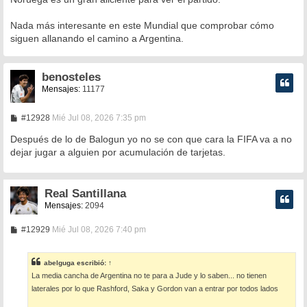
a
j
e
Nada más interesante en este Mundial que comprobar cómo
siguen allanando el camino a Argentina.
benosteles
Mensajes:
11177
M
#12928
Mié Jul 08, 2026 7:35 pm
e
n
Después de lo de Balogun yo no se con que cara la FIFA va a no
s
dejar jugar a alguien por acumulación de tarjetas.
a
j
e
Real Santillana
Mensajes:
2094
M
#12929
Mié Jul 08, 2026 7:40 pm
e
n
s
abelguga
escribió:
↑
a
La media cancha de Argentina no te para a Jude y lo saben... no tienen
j
e
laterales por lo que Rashford, Saka y Gordon van a entrar por todos lados