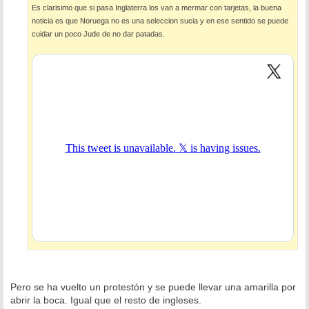
Es clarisimo que si pasa Inglaterra los van a mermar con tarjetas, la buena
noticia es que Noruega no es una seleccion sucia y en ese sentido se puede
cuidar un poco Jude de no dar patadas.
Pero se ha vuelto un protestón y se puede llevar una amarilla por
abrir la boca. Igual que el resto de ingleses.