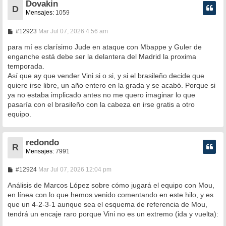
Dovakin
D
Mensajes:
1059
M
#12923
Mar Jul 07, 2026 4:56 am
e
n
para mí es clarísimo Jude en ataque con Mbappe y Guler de
s
enganche está debe ser la delantera del Madrid la proxima
a
temporada.
j
e
Así que ay que vender Vini si o si, y si el brasileño decide que
quiere irse libre, un año entero en la grada y se acabó. Porque si
ya no estaba implicado antes no me quero imaginar lo que
pasaría con el brasileño con la cabeza en irse gratis a otro
equipo.
redondo
R
Mensajes:
7991
M
#12924
Mar Jul 07, 2026 12:04 pm
e
n
Análisis de Marcos López sobre cómo jugará el equipo con Mou,
s
en línea con lo que hemos venido comentando en este hilo, y es
a
que un 4-2-3-1 aunque sea el esquema de referencia de Mou,
j
e
tendrá un encaje raro porque Vini no es un extremo (ida y vuelta):