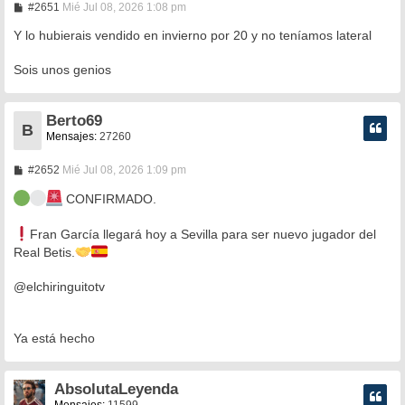
M
#2651
Mié Jul 08, 2026 1:08 pm
e
n
Y lo hubierais vendido en invierno por 20 y no teníamos lateral
s
a
Sois unos genios
j
e
Berto69
B
Mensajes:
27260
M
#2652
Mié Jul 08, 2026 1:09 pm
e
n
CONFIRMADO.
s
a
j
Fran García llegará hoy a Sevilla para ser nuevo jugador del
e
Real Betis.
@elchiringuitotv
Ya está hecho
AbsolutaLeyenda
Mensajes:
11599