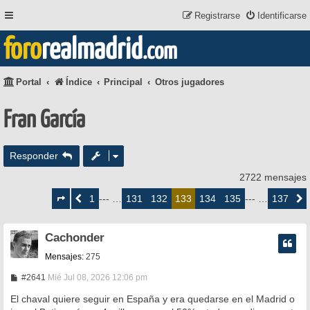
Registrarse
Identificarse
foro
realmadrid
.com
Portal
Índice
Principal
Otros jugadores
Fran García
Responder
2722 mensajes
Página
133
1
131
132
134
135
137
Anterior
--- …
133
--- …
Siguie
de
137
Cachonder
Mensajes:
275
M
#2641
Mié Jul 08, 2026 12:06 pm
e
n
El chaval quiere seguir en España y era quedarse en el Madrid o
s