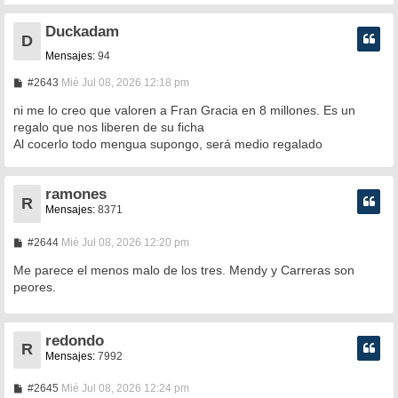
Duckadam
D
Mensajes:
94
M
#2643
Mié Jul 08, 2026 12:18 pm
e
n
ni me lo creo que valoren a Fran Gracia en 8 millones. Es un
s
regalo que nos liberen de su ficha
a
Al cocerlo todo mengua supongo, será medio regalado
j
e
ramones
R
Mensajes:
8371
M
#2644
Mié Jul 08, 2026 12:20 pm
e
n
Me parece el menos malo de los tres. Mendy y Carreras son
s
peores.
a
j
e
redondo
R
Mensajes:
7992
M
#2645
Mié Jul 08, 2026 12:24 pm