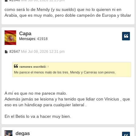
#2646
Mié Jul 08, 2026 12:25 pm
e
n
como será lo de Mendy (y su sueldo) que no lo quieren ni en
s
Arabia, que es muy malo, pero doble campeón de Europa y titular
a
j
e
Capa
Mensajes:
41918
M
#2647
Mié Jul 08, 2026 12:31 pm
e
n
s
ramones
escribió:
↑
a
Me parece el menos malo de los tres. Mendy y Carreras son peores.
j
e
A mí es que no me parece malo.
Además jamás se lesiona y ha tenido que lidiar con Vinicius , que
eso es un hándicap para cualquier lateral .
En el Betis lo va a hacer muy bien.
degas