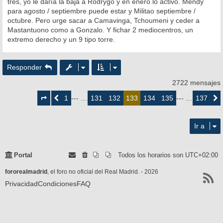
tres, yo le daría la baja a Rodrygo y en enero lo activo. Mendy
para agosto / septiembre puede estar y Militao septiembre /
octubre. Pero urge sacar a Camavinga, Tchoumeni y ceder a
Mastantuono como a Gonzalo. Y fichar 2 mediocentros, un
extremo derecho y un 9 tipo torre.
Responder
2722 mensajes
Página
133
1
131
132
134
135
137
Anterior
--- …
133
--- …
Siguie
de
137
Ir a
Portal
Todos los horarios son
UTC+02:00
fororealmadrid
, el foro no oficial del Real Madrid. - 2026
Privacidad
Condiciones
FAQ