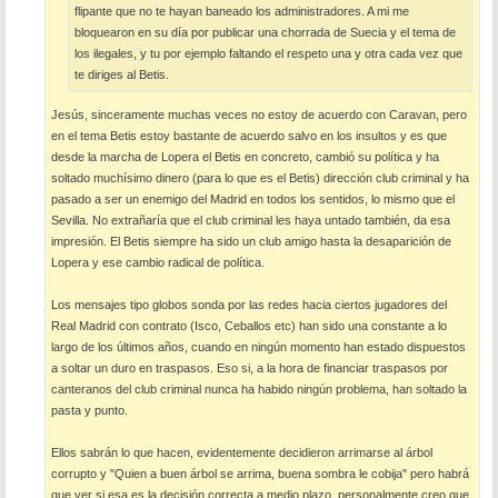
flipante que no te hayan baneado los administradores. A mi me
bloquearon en su día por publicar una chorrada de Suecia y el tema de
los ilegales, y tu por ejemplo faltando el respeto una y otra cada vez que
te diriges al Betis.
Jesús, sinceramente muchas veces no estoy de acuerdo con Caravan, pero
en el tema Betis estoy bastante de acuerdo salvo en los insultos y es que
desde la marcha de Lopera el Betis en concreto, cambió su política y ha
soltado muchísimo dinero (para lo que es el Betis) dirección club criminal y ha
pasado a ser un enemigo del Madrid en todos los sentidos, lo mismo que el
Sevilla. No extrañaría que el club criminal les haya untado también, da esa
impresión. El Betis siempre ha sido un club amigo hasta la desaparición de
Lopera y ese cambio radical de política.
Los mensajes tipo globos sonda por las redes hacia ciertos jugadores del
Real Madrid con contrato (Isco, Ceballos etc) han sido una constante a lo
largo de los últimos años, cuando en ningún momento han estado dispuestos
a soltar un duro en traspasos. Eso si, a la hora de financiar traspasos por
canteranos del club criminal nunca ha habido ningún problema, han soltado la
pasta y punto.
Ellos sabrán lo que hacen, evidentemente decidieron arrimarse al árbol
corrupto y "Quien a buen árbol se arrima, buena sombra le cobija" pero habrá
que ver si esa es la decisión correcta a medio plazo, personalmente creo que