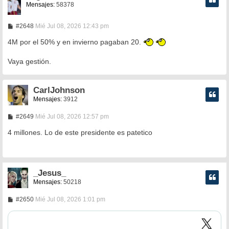
Mensajes:
58378
M
#2648
Mié Jul 08, 2026 12:43 pm
e
n
4M por el 50% y en invierno pagaban 20.
s
a
Vaya gestión.
j
e
CarlJohnson
Mensajes:
3912
M
#2649
Mié Jul 08, 2026 12:57 pm
e
n
4 millones. Lo de este presidente es patetico
s
a
j
e
_Jesus_
Mensajes:
50218
M
#2650
Mié Jul 08, 2026 1:01 pm
e
n
s
a