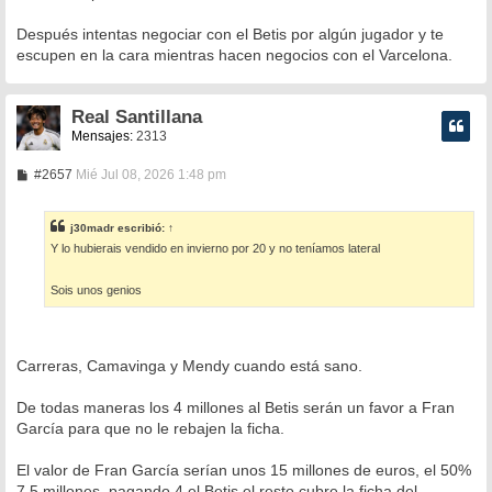
s
a
Después intentas negociar con el Betis por algún jugador y te
j
e
escupen en la cara mientras hacen negocios con el Varcelona.
Real Santillana
Mensajes:
2313
M
#2657
Mié Jul 08, 2026 1:48 pm
e
n
s
j30madr
escribió:
↑
a
Y lo hubierais vendido en invierno por 20 y no teníamos lateral
j
e
Sois unos genios
Carreras, Camavinga y Mendy cuando está sano.
De todas maneras los 4 millones al Betis serán un favor a Fran
García para que no le rebajen la ficha.
El valor de Fran García serían unos 15 millones de euros, el 50%
7,5 millones, pagando 4 el Betis el resto cubre la ficha del