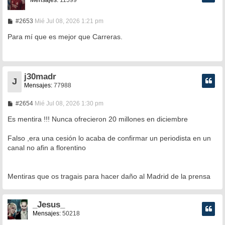
M
#2653
Mié Jul 08, 2026 1:21 pm
e
n
Para mí que es mejor que Carreras.
s
a
j
e
j30madr
J
Mensajes:
77988
M
#2654
Mié Jul 08, 2026 1:30 pm
e
n
Es mentira !!! Nunca ofrecieron 20 millones en diciembre
s
a
Falso ,era una cesión lo acaba de confirmar un periodista en un
j
e
canal no afin a florentino
Mentiras que os tragais para hacer daño al Madrid de la prensa
_Jesus_
Mensajes:
50218