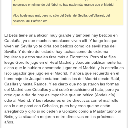
no porque en el mundo del fútbol no hay nadie más grande que el Madrid.
Algo huele muy mal, pero no sólo del Betis, del Sevilla, del Villareal, del
Valencia, del Patético etc
El Betis tiene una afición muy grande y también hay béticos en
Cataluña, ya que muchos andaluces viven allí. Y luego los que
viven en Sevilla yo te diría son béticos como los sevillistas del
Sevilla. Y dentro del estadio hay fachas como de extrema
izquierda y estos suelen tirar más a Florentino. Pero si te fijas
luego Gordillo jugó en el Real Madrid y Joaquín públicamente ha
dicho que le hubiera encantado jugar en el Madrid, y la estrella es
Isco jugador que jugó en el Madrid. Y ahora que recuerdo en el
homenaje de Joaquín estaban todos los del Madrid desde Raúl,
Casillas y hasta Ramos. Y es cierto que no gustaron las formas
del Madrid con Ceballos y ahí subió muchísimo el hate, pero yo
creo que a día de hoy es imposible que un bético (Andalucía)
odie al Madrid. Y las relaciones entre directivas con el mal rollo
con lo que pasó con Ceballos, pues hoy creo que se están
arreglando y ojito si no ceden a Gonzalo como a Mastantuono al
Betis, y la situación mejoren entre directivas en los próximos
años.