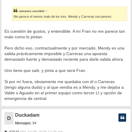
e
n
s
ramones
escribió:
↑
a
Me parece el menos malo de los tres. Mendy y Carreras son peores.
j
e
Es cuestión de gustos, y entendible. A mí Fran no me parece tan
malo como lo pintan.
Pero dicho eso, contractualmente y por mercado, Mendy es una
salida prácticamente imposible y Carreras una apuesta
demasiado fuerte y demasiado reciente para darle salida ahora.
Uno tiene que salir, y pinta a que será Fran.
Si por mí fuera, obviamente me quedaba con él o Carreras
(tengo alguna duda) y al que vendía es a Mendy, y me dejaba a
Valde o Aguado en el primer equipo como tercer LI y opción de
emergencia de central.
Duckadam
D
Mensajes:
94
M