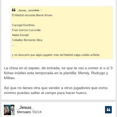
e
n
s
_Jesus_
escribió:
↑
a
El Madrid necesita liberar fichas :
j
e
Carvajal Dumfries
Fran García Cucurella
Alaba Konaté
Ceballos Bernardo Silva
...
y no descarto que algún jugador más del Madrid salga cedido al Betis.
La china en el zapato, de entrada, es que te vas a comer sí o sí 3
fichas inútiles esta temporada en la plantilla: Mendy, Rodrygo y
Militao.
Así que no tienes otra que vender a otros jugadores que como
mínimo puedan saltar al campo para hacer hueco.
_Jesus_
Mensajes:
50218