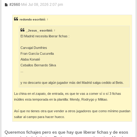
M
#2660
Mié Jul 08, 2026 2:07 pm
e
n
s
redondo
escribió:
↑
a
j
e
_Jesus_
escribió:
↑
El Madrid necesita liberar fichas :
Carvajal Dumfries
Fran García Cucurella
Alaba Konaté
Ceballos Bernardo Silva
...
y no descarto que algún jugador más del Madrid salga cedido al Betis.
La china en el zapato, de entrada, es que te vas a comer sí o sí 3 fichas
inútiles esta temporada en la plantilla: Mendy, Rodrygo y Militao.
Así que no tienes otra que vender a otros jugadores que como mínimo puedan
saltar al campo para hacer hueco.
Queremos fichajes pero es que hay que liberar fichas y de esos