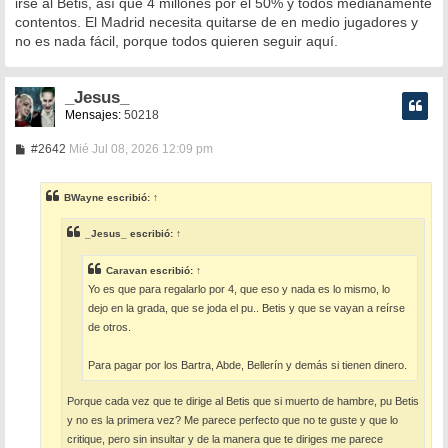
irse al Betis, así que 4 millones por el 50% y todos medianamente
a
contentos. El Madrid necesita quitarse de en medio jugadores y
j
e
no es nada fácil, porque todos quieren seguir aquí.
_Jesus_
Mensajes:
50218
M
#2642
Mié Jul 08, 2026 12:09 pm
e
n
s
BWayne
escribió:
↑
a
j
e
_Jesus_
escribió:
↑
Caravan
escribió:
↑
Yo es que para regalarlo por 4, que eso y nada es lo mismo, lo
dejo en la grada, que se joda el pu.. Betis y que se vayan a reírse
de otros.
Para pagar por los Bartra, Abde, Bellerín y demás si tienen dinero.
Porque cada vez que te dirige al Betis que si muerto de hambre, pu Betis
y no es la primera vez? Me parece perfecto que no te guste y que lo
critique, pero sin insultar y de la manera que te diriges me parece