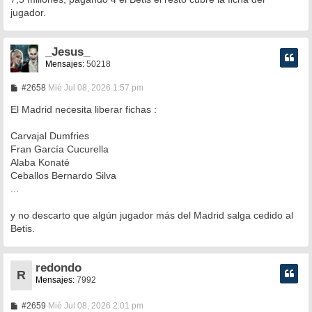
jugador.
_Jesus_
Mensajes:
50218
M
#2658
Mié Jul 08, 2026 1:57 pm
e
n
El Madrid necesita liberar fichas :
s
a
Carvajal Dumfries
j
e
Fran García Cucurella
Alaba Konaté
Ceballos Bernardo Silva
...
y no descarto que algún jugador más del Madrid salga cedido al
Betis.
redondo
R
Mensajes:
7992
M
#2659
Mié Jul 08, 2026 2:01 pm