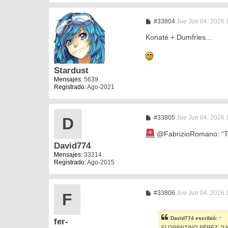
M
#33804
Jue Jun 04, 2026 
e
n
Konaté + Dumfries...
s
a
j
e
Stardust
Mensajes:
5639
Registrado:
Ago-2021
M
#33805
Jue Jun 04, 2026 
D
e
n
@FabrizioRomano: “Th
s
David774
a
j
Mensajes:
33214
e
Registrado:
Ago-2015
M
#33806
Jue Jun 04, 2026 
F
e
n
s
David774
escribió:
↑
fer-
a
FLORENTINO PÉREZ: "Uno d