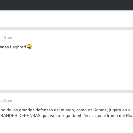
1:15 am
 Anas Laghrari
1:15 am
de los grandes defensas del mundo, como es Konaté, jugará en el R
ANDES DEFENSAS que van a llegar también si sigo al frente del Rea