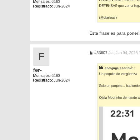
j
Mensajes:
6163
e
DEFENSAS que van a llegar 
Registrado:
Jun-2024
(@diarioas)
Esta frase es para poner
M
#33807
Jue Jun 04, 2026 
F
e
n
s
abelguga
escribió:
↑
fer-
a
Un poquito de vergüenza
j
Mensajes:
6163
e
Registrado:
Jun-2024
Solo un poquito... haciendo
Ojala Mourinho demande al 