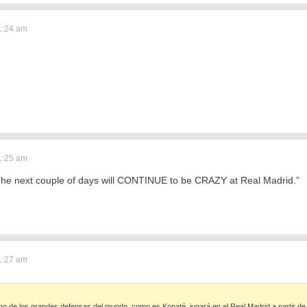
1:24 am
1:25 am
e next couple of days will CONTINUE to be CRAZY at Real Madrid.”
1:27 am
e los grandes defensas del mundo, como es Konaté, jugará en el Real Madrid a partir