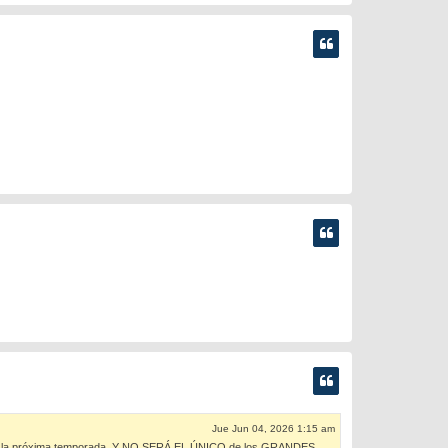
Jue Jun 04, 2026 1:15 am
 de la próxima temporada. Y NO SERÁ EL ÚNICO de los GRANDES