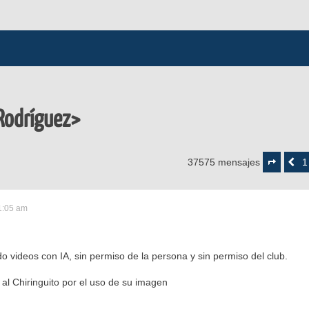
Rodríguez>
Página
1691
1
37575 mensajes
Anterior
de
1879
1:05 am
do videos con IA, sin permiso de la persona y sin permiso del club.
l Chiringuito por el uso de su imagen