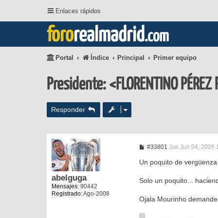
Enlaces rápidos
foro
realmadrid
.com
Portal
Índice
Principal
Primer equipo
Presidente: <FLORENTINO PÉREZ 
Responder
M
#33801
Jue Jun 04, 2026 
e
n
Un poquito de vergüenza
s
a
abelguga
Solo un poquito... hacien
j
Mensajes:
90442
e
Registrado:
Ago-2008
Ojala Mourinho demande a