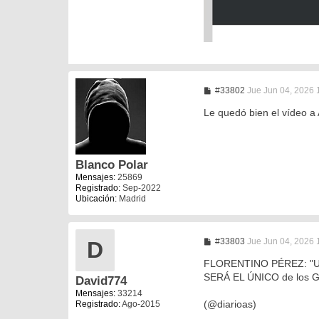
M
#33802
Jue Jun 04, 2026 
e
n
Le quedó bien el vídeo a
s
a
j
e
Blanco Polar
Mensajes:
25869
Registrado:
Sep-2022
Ubicación:
Madrid
M
#33803
Jue Jun 04, 2026 
D
e
n
FLORENTINO PÉREZ: "Uno 
s
SERÁ EL ÚNICO de los GR
David774
a
j
Mensajes:
33214
e
(@diarioas)
Registrado:
Ago-2015