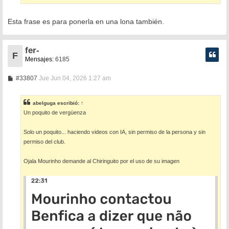
Esta frase es para ponerla en una lona también.
fer-
F
Mensajes:
6185
M
#33807
Jue Jun 04, 2026 1:27 am
e
n
s
abelguga
escribió:
↑
a
Un poquito de vergüenza
j
e
Solo un poquito... haciendo videos con IA, sin permiso de la persona y sin
permiso del club.
Ojala Mourinho demande al Chiringuito por el uso de su imagen