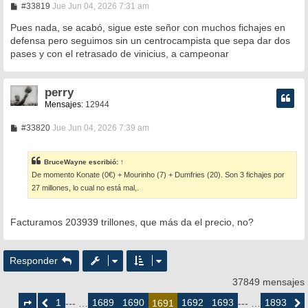
M
#33819
Jue Jun 04, 2026 7:31 am
e
n
Pues nada, se acabó, sigue este señor con muchos fichajes en
s
defensa pero seguimos sin un centrocampista que sepa dar dos
a
pases y con el retrasado de vinicius, a campeonar
j
e
perry
Mensajes:
12944
M
#33820
Jue Jun 04, 2026 7:39 am
e
n
s
BruceWayne
escribió:
↑
a
De momento Konate (0€) + Mourinho (7) + Dumfries (20). Son 3 fichajes por
j
e
27 millones, lo cual no está mal,.
Facturamos 203939 trillones, que más da el precio, no?
Responder
37849 mensajes
Página
1691
1
1689
1690
1692
1693
1893
Anterior
--- …
1691
--- …
Siguie