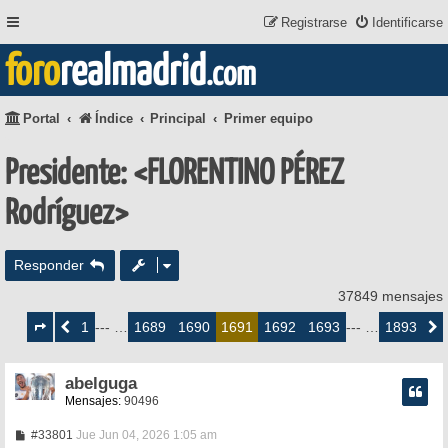
Registrarse
Identificarse
foro
realmadrid
.com
Portal
Índice
Principal
Primer equipo
Presidente: <FLORENTINO PÉREZ
Rodríguez>
Responder
37849 mensajes
Página
1691
1
1689
1690
1692
1693
1893
Anterior
--- …
1691
--- …
Siguie
de
1893
abelguga
Mensajes:
90496
M
#33801
Jue Jun 04, 2026 1:05 am