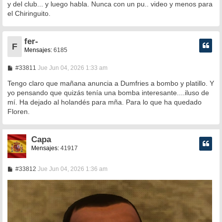
y del club... y luego habla. Nunca con un pu.. video y menos para
el Chiringuito.
fer-
F
Mensajes:
6185
M
#33811
Jue Jun 04, 2026 1:33 am
e
n
Tengo claro que mañana anuncia a Dumfries a bombo y platillo. Y
s
yo pensando que quizás tenía una bomba interesante....iluso de
a
mí. Ha dejado al holandés para mña. Para lo que ha quedado
j
e
Floren.
Capa
Mensajes:
41917
M
#33812
Jue Jun 04, 2026 1:36 am
e
n
s
a
j
e