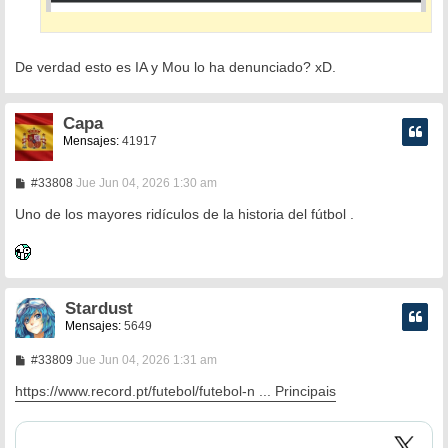
De verdad esto es IA y Mou lo ha denunciado? xD.
Capa
Mensajes:
41917
M
#33808
Jue Jun 04, 2026 1:30 am
e
n
Uno de los mayores ridículos de la historia del fútbol .
s
a
j
e
Stardust
Mensajes:
5649
M
#33809
Jue Jun 04, 2026 1:31 am
e
n
https://www.record.pt/futebol/futebol-n ... Principais
s
a
j
e