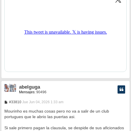
abelguga
Mensajes:
90496
M
#33810
Jue Jun 04, 2026 1:33 am
e
n
Mourinho es muchas cosas pero no va a salir de un club
s
portugues que le abrio las puertas asi.
a
j
e
Si sale primero pagan la clausula, se despide de sus aficionados