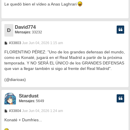
n
Le quedó bien el vídeo a Anas Laghrari
s
a
j
e
David774
D
Mensajes:
33232
M
#33803
Jue Jun 04, 2026 1:15 am
e
n
FLORENTINO PÉREZ: "Uno de los grandes defensas del mundo,
s
como es Konaté, jugará en el Real Madrid a partir de la próxima
a
temporada. Y NO SERÁ EL ÚNICO de los GRANDES DEFENSAS
j
e
que van a llegar también si sigo al frente del Real Madrid".
(@diarioas)
Stardust
Mensajes:
5649
M
#33804
Jue Jun 04, 2026 1:24 am
e
n
Konaté + Dumfries...
s
a