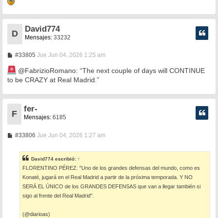
j
e
David774
D
Mensajes:
33232
M
#33805
Jue Jun 04, 2026 1:25 am
e
n
@FabrizioRomano: “The next couple of days will CONTINUE
s
to be CRAZY at Real Madrid.”
a
j
e
fer-
F
Mensajes:
6185
M
#33806
Jue Jun 04, 2026 1:27 am
e
n
s
David774
escribió:
↑
a
FLORENTINO PÉREZ: "Uno de los grandes defensas del mundo, como es
j
e
Konaté, jugará en el Real Madrid a partir de la próxima temporada. Y NO
SERÁ EL ÚNICO de los GRANDES DEFENSAS que van a llegar también si
sigo al frente del Real Madrid".
(@diarioas)