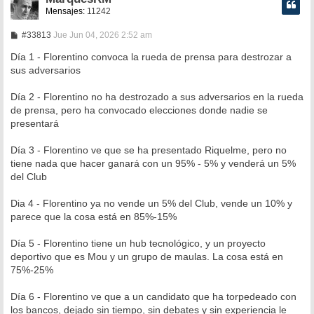
Mensajes:
11242
M
#33813
Jue Jun 04, 2026 2:52 am
e
n
Día 1 - Florentino convoca la rueda de prensa para destrozar a
s
sus adversarios
a
j
e
Día 2 - Florentino no ha destrozado a sus adversarios en la rueda
de prensa, pero ha convocado elecciones donde nadie se
presentará
Día 3 - Florentino ve que se ha presentado Riquelme, pero no
tiene nada que hacer ganará con un 95% - 5% y venderá un 5%
del Club
Dia 4 - Florentino ya no vende un 5% del Club, vende un 10% y
parece que la cosa está en 85%-15%
Día 5 - Florentino tiene un hub tecnológico, y un proyecto
deportivo que es Mou y un grupo de maulas. La cosa está en
75%-25%
Día 6 - Florentino ve que a un candidato que ha torpedeado con
los bancos, dejado sin tiempo, sin debates y sin experiencia le