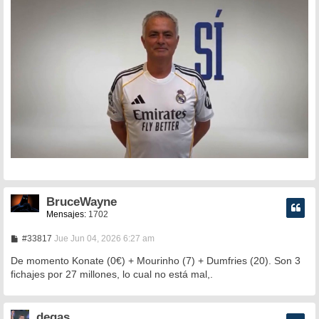
s
a
j
e
BruceWayne
Mensajes:
1702
M
#33817
Jue Jun 04, 2026 6:27 am
e
n
De momento Konate (0€) + Mourinho (7) + Dumfries (20). Son 3
s
fichajes por 27 millones, lo cual no está mal,.
a
j
e
degas