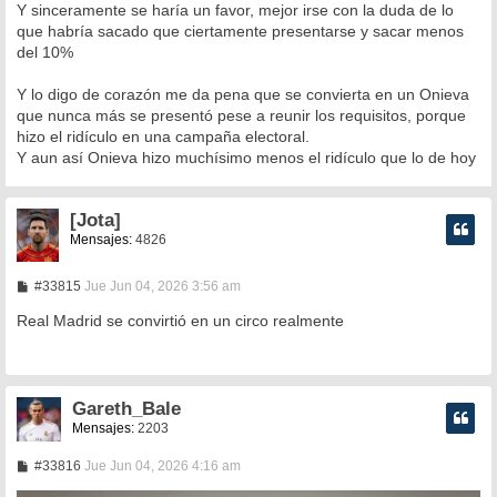
Y sinceramente se haría un favor, mejor irse con la duda de lo
que habría sacado que ciertamente presentarse y sacar menos
del 10%
Y lo digo de corazón me da pena que se convierta en un Onieva
que nunca más se presentó pese a reunir los requisitos, porque
hizo el ridículo en una campaña electoral.
Y aun así Onieva hizo muchísimo menos el ridículo que lo de hoy
[Jota]
Mensajes:
4826
M
#33815
Jue Jun 04, 2026 3:56 am
e
n
Real Madrid se convirtió en un circo realmente
s
a
j
e
Gareth_Bale
Mensajes:
2203
M
#33816
Jue Jun 04, 2026 4:16 am
e
n