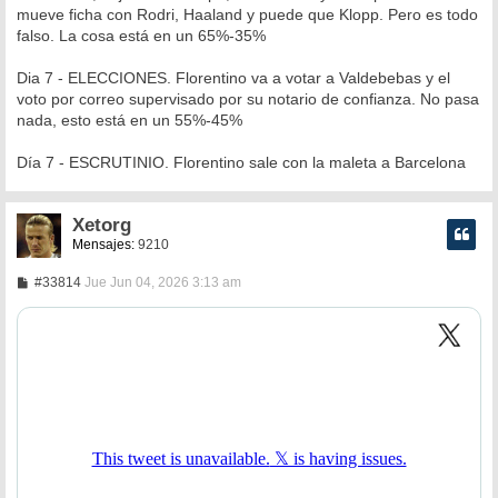
mueve ficha con Rodri, Haaland y puede que Klopp. Pero es todo
falso. La cosa está en un 65%-35%
Dia 7 - ELECCIONES. Florentino va a votar a Valdebebas y el
voto por correo supervisado por su notario de confianza. No pasa
nada, esto está en un 55%-45%
Día 7 - ESCRUTINIO. Florentino sale con la maleta a Barcelona
Xetorg
Mensajes:
9210
M
#33814
Jue Jun 04, 2026 3:13 am
e
n
s
a
j
e