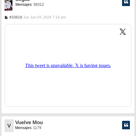
Mensajes:
58312
M
#33818
Jue Jun 04, 2026 7:16 am
e
n
s
a
j
e
Vuelve Mou
V
Mensajes:
1179