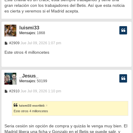
gran relación con los trabajadores del Betis. Así que esta noticia
es cierta y veremos si el Madrid acepta.
luismi33
Mensajes:
1868
M
#2909
Jue Jul 09, 2026 1:07 pm
e
n
Este otros 4 milloncetes
s
a
j
e
_Jesus_
Mensajes:
50199
M
#2910
Jue Jul 09, 2026 1:10 pm
e
n
s
luismi33
escribió:
↑
a
Este otros 4 milloncetes
j
e
Seria cesión sin opción de compra y quizás le venga muy bien. El
Madrid libera una ficha y Gonzalo en el Betis se puede salir, y