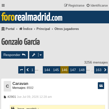
Registrarse
Identificarse
foro
realmadrid
.com
Portal
Índice
Principal
Otros jugadores
Gonzalo García
Responder
3256 mensajes
Página
146
1
144
145
147
148
163
Anterior
--- …
146
--- …
Siguie
de
163
Caravan
C
Mensajes:
8502
M
#2901
Jue Jul 09, 2026 12:28 am
e
n
s
_Jesus_
escribió:
↑