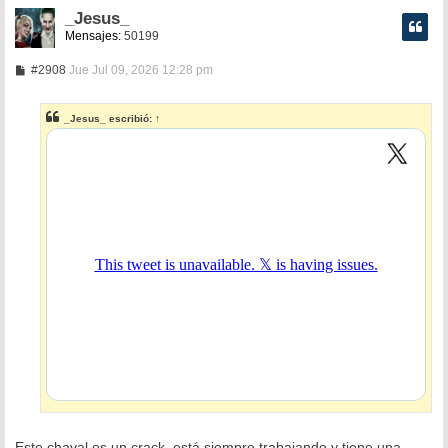
_Jesus_
Mensajes:
50199
M
#2908
Jue Jul 09, 2026 12:28 pm
e
n
s
_Jesus_
escribió:
↑
a
j
e
Este chaval es un crack, está siempre trabajando y tiene una