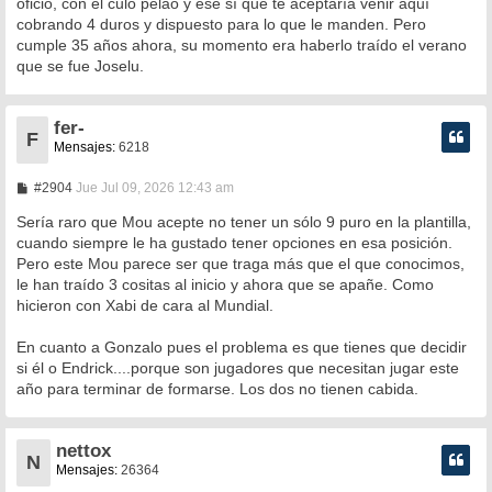
oficio, con el culo pelao y ese sí que te aceptaría venir aquí
cobrando 4 duros y dispuesto para lo que le manden. Pero
cumple 35 años ahora, su momento era haberlo traído el verano
que se fue Joselu.
fer-
F
Mensajes:
6218
M
#2904
Jue Jul 09, 2026 12:43 am
e
n
Sería raro que Mou acepte no tener un sólo 9 puro en la plantilla,
s
cuando siempre le ha gustado tener opciones en esa posición.
a
Pero este Mou parece ser que traga más que el que conocimos,
j
e
le han traído 3 cositas al inicio y ahora que se apañe. Como
hicieron con Xabi de cara al Mundial.
En cuanto a Gonzalo pues el problema es que tienes que decidir
si él o Endrick....porque son jugadores que necesitan jugar este
año para terminar de formarse. Los dos no tienen cabida.
nettox
N
Mensajes:
26364