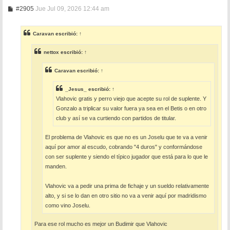
M
#2905
Jue Jul 09, 2026 12:44 am
e
n
s
Caravan
escribió:
↑
a
j
e
nettox
escribió:
↑
Caravan
escribió:
↑
_Jesus_
escribió:
↑
Vlahovic gratis y perro viejo que acepte su rol de suplente. Y
Gonzalo a triplicar su valor fuera ya sea en el Betis o en otro
club y así se va curtiendo con partidos de titular.
El problema de Vlahovic es que no es un Joselu que te va a venir
aquí por amor al escudo, cobrando "4 duros" y conformándose
con ser suplente y siendo el típico jugador que está para lo que le
manden.
Vlahovic va a pedir una prima de fichaje y un sueldo relativamente
alto, y si se lo dan en otro sitio no va a venir aquí por madridismo
como vino Joselu.
Para ese rol mucho es mejor un Budimir que Vlahovic