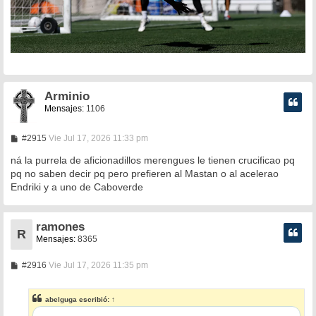
Arminio
Mensajes:
1106
M
#2915
Vie Jul 17, 2026 11:33 pm
e
n
ná la purrela de aficionadillos merengues le tienen crucificao pq
s
pq no saben decir pq pero prefieren al Mastan o al acelerao
a
Endriki y a uno de Caboverde
j
e
ramones
R
Mensajes:
8365
M
#2916
Vie Jul 17, 2026 11:35 pm
e
n
s
abelguga
escribió:
↑
a
j