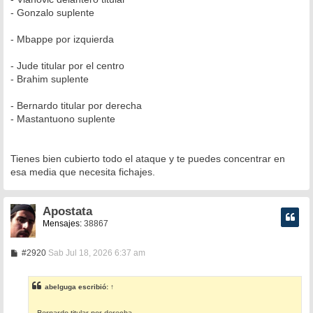
s
- Gonzalo suplente
a
j
e
- Mbappe por izquierda
- Jude titular por el centro
- Brahim suplente
- Bernardo titular por derecha
- Mastantuono suplente
Tienes bien cubierto todo el ataque y te puedes concentrar en
esa media que necesita fichajes.
Apostata
Mensajes:
38867
M
#2920
Sab Jul 18, 2026 6:37 am
e
n
s
abelguga
escribió:
↑
a
j
e
- Bernardo titular por derecha