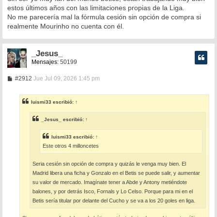
estos últimos años con las limitaciones propias de la Liga.
No me parecería mal la fórmula cesión sin opción de compra si
realmente Mourinho no cuenta con él.
_Jesus_
Mensajes:
50199
M
#2912
Jue Jul 09, 2026 1:45 pm
e
n
s
luismi33
escribió:
↑
a
j
e
_Jesus_
escribió:
↑
luismi33
escribió:
↑
Este otros 4 milloncetes
Seria cesión sin opción de compra y quizás le venga muy bien. El
Madrid libera una ficha y Gonzalo en el Betis se puede salir, y aumentar
su valor de mercado. Imagínate tener a Abde y Antony metiéndote
balones, y por detrás Isco, Fornals y Lo Celso. Porque para mi en el
Betis sería titular por delante del Cucho y se va a los 20 goles en liga.