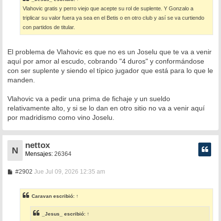
a
Vlahovic gratis y perro viejo que acepte su rol de suplente. Y Gonzalo a
j
e
triplicar su valor fuera ya sea en el Betis o en otro club y así se va curtiendo
con partidos de titular.
El problema de Vlahovic es que no es un Joselu que te va a venir
aquí por amor al escudo, cobrando "4 duros" y conformándose
con ser suplente y siendo el típico jugador que está para lo que le
manden.
Vlahovic va a pedir una prima de fichaje y un sueldo
relativamente alto, y si se lo dan en otro sitio no va a venir aquí
por madridismo como vino Joselu.
nettox
N
Mensajes:
26364
M
#2902
Jue Jul 09, 2026 12:35 am
e
n
s
Caravan
escribió:
↑
a
j
e
_Jesus_
escribió:
↑