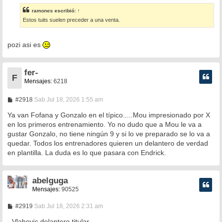
s
ramones
escribió:
↑
a
Estos tuits suelen preceder a una venta.
j
e
pozi asi es
fer-
F
Mensajes:
6218
M
#2918
Sab Jul 18, 2026 1:55 am
e
n
Ya van Fofana y Gonzalo en el típico.....Mou impresionado por X
s
en los primeros entrenamiento. Yo no dudo que a Mou le va a
a
gustar Gonzalo, no tiene ningún 9 y si lo ve preparado se lo va a
j
e
quedar. Todos los entrenadores quieren un delantero de verdad
en plantilla. La duda es lo que pasara con Endrick.
abelguga
Mensajes:
90525
M
#2919
Sab Jul 18, 2026 2:31 am
e
n
- Vlahovic delantero titular