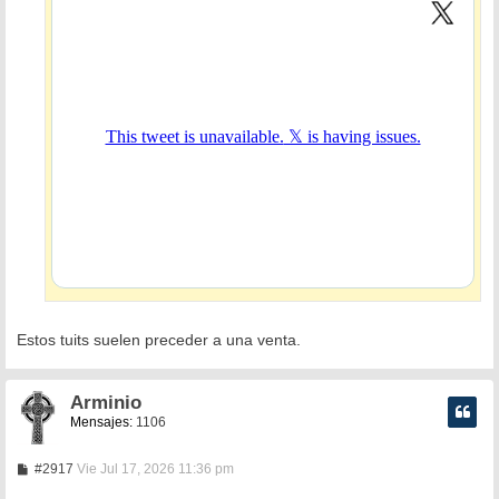
e
Estos tuits suelen preceder a una venta.
Arminio
Mensajes:
1106
M
#2917
Vie Jul 17, 2026 11:36 pm
e
n