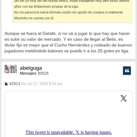
Sin ser yo muy fan del mundo bético, están trabajando muy bien estos últimos
años con las limitaciones propias de la Liga.
No me parecería mal la fórmula cesión sin opción de compra si realmente
Mourinho no cuenta con él.
Aunque se fuera al Getafe, si no va a jugar lo que hay que hacer
es subir su valor de mercado. Y en caso de llegar al Betis, es
titular fijo es mejor que el Cucho Hernández y rodeado de buenos
jugadores metiéndole balones se puede ir a los 20 goles en liga.
abelguga
Mensajes:
90525
M
#2913
Vie Jul 17, 2026 9:34 pm
e
n
s
a
j
e