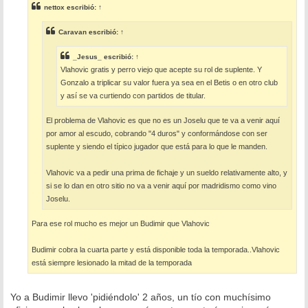
s
nettox
escribió:
↑
a
j
e
Caravan
escribió:
↑
_Jesus_
escribió:
↑
Vlahovic gratis y perro viejo que acepte su rol de suplente. Y
Gonzalo a triplicar su valor fuera ya sea en el Betis o en otro club
y así se va curtiendo con partidos de titular.
El problema de Vlahovic es que no es un Joselu que te va a venir aquí
por amor al escudo, cobrando "4 duros" y conformándose con ser
suplente y siendo el típico jugador que está para lo que le manden.
Vlahovic va a pedir una prima de fichaje y un sueldo relativamente alto, y
si se lo dan en otro sitio no va a venir aquí por madridismo como vino
Joselu.
Para ese rol mucho es mejor un Budimir que Vlahovic
Budimir cobra la cuarta parte y está disponible toda la temporada..Vlahovic
está siempre lesionado la mitad de la temporada
Yo a Budimir llevo 'pidiéndolo' 2 años, un tío con muchísimo