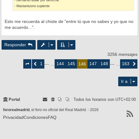
- Mastantuono suplente
Esto me recuerda al chiste de "entre tú que no sabes y yo que no
me acuerdo...".
Responder
3256 mensajes
Página
146
1
144
145
147
148
163
Anterior
--- …
146
--- …
Siguie
de
163
Ir a
Portal
Todos los horarios son
UTC+02:00
fororealmadrid
, el foro no oficial del Real Madrid. - 2026
Privacidad
Condiciones
FAQ