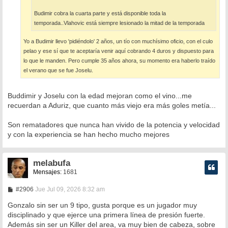
Budimir cobra la cuarta parte y está disponible toda la
temporada..Vlahovic está siempre lesionado la mitad de la temporada
Yo a Budimir llevo 'pidiéndolo' 2 años, un tío con muchísimo oficio, con el culo
pelao y ese sí que te aceptaría venir aquí cobrando 4 duros y dispuesto para
lo que le manden. Pero cumple 35 años ahora, su momento era haberlo traído
el verano que se fue Joselu.
Buddimir y Joselu con la edad mejoran como el vino...me
recuerdan a Aduriz, que cuanto más viejo era más goles metía...
Son rematadores que nunca han vivido de la potencia y velocidad
y con la experiencia se han hecho mucho mejores
melabufa
Mensajes:
1681
M
#2906
Jue Jul 09, 2026 8:32 am
e
n
Gonzalo sin ser un 9 tipo, gusta porque es un jugador muy
s
disciplinado y que ejerce una primera línea de presión fuerte.
a
Además sin ser un Killer del area, va muy bien de cabeza, sobre
j