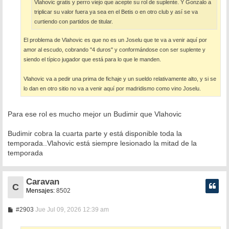
Vlahovic gratis y perro viejo que acepte su rol de suplente. Y Gonzalo a
triplicar su valor fuera ya sea en el Betis o en otro club y así se va
curtiendo con partidos de titular.
El problema de Vlahovic es que no es un Joselu que te va a venir aquí por
amor al escudo, cobrando "4 duros" y conformándose con ser suplente y
siendo el típico jugador que está para lo que le manden.
Vlahovic va a pedir una prima de fichaje y un sueldo relativamente alto, y si se
lo dan en otro sitio no va a venir aquí por madridismo como vino Joselu.
Para ese rol es mucho mejor un Budimir que Vlahovic
Budimir cobra la cuarta parte y está disponible toda la
temporada..Vlahovic está siempre lesionado la mitad de la
temporada
Caravan
C
Mensajes:
8502
M
#2903
Jue Jul 09, 2026 12:39 am
e
n