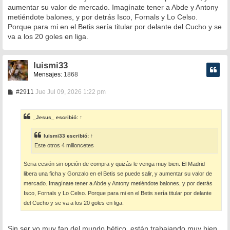
aumentar su valor de mercado. Imagínate tener a Abde y Antony
metiéndote balones, y por detrás Isco, Fornals y Lo Celso.
Porque para mi en el Betis sería titular por delante del Cucho y se
va a los 20 goles en liga.
luismi33
Mensajes:
1868
M
#2911
Jue Jul 09, 2026 1:22 pm
e
n
s
_Jesus_
escribió:
↑
a
j
e
luismi33
escribió:
↑
Este otros 4 milloncetes
Seria cesión sin opción de compra y quizás le venga muy bien. El Madrid
libera una ficha y Gonzalo en el Betis se puede salir, y aumentar su valor de
mercado. Imagínate tener a Abde y Antony metiéndote balones, y por detrás
Isco, Fornals y Lo Celso. Porque para mi en el Betis sería titular por delante
del Cucho y se va a los 20 goles en liga.
Sin ser yo muy fan del mundo bético, están trabajando muy bien