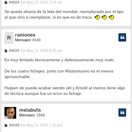
M
#4024
Vie May 15, 2026 2:24 am
e
n
Se queda afuera de la lista del mundial, reemplazado por el tipo
s
al que vino a reemplazar, si es que es de traca.
a
j
e
ramones
R
Mensajes:
8349
M
#4025
Vie May 15, 2026 8:32 am
e
n
Es muy limitado técnicamente y defensivamente muy malo.
s
a
De los cuatro fichajes, junto con Mastantuono es el menos
j
e
aprovechable.
Huijsen de puede acabar siendo útil y Arnold al menos tiene algo
de técnica aunque fue un error su fichaje.
melabufa
Mensajes:
1668
M
#4026
Vie May 15, 2026 1:26 pm
e