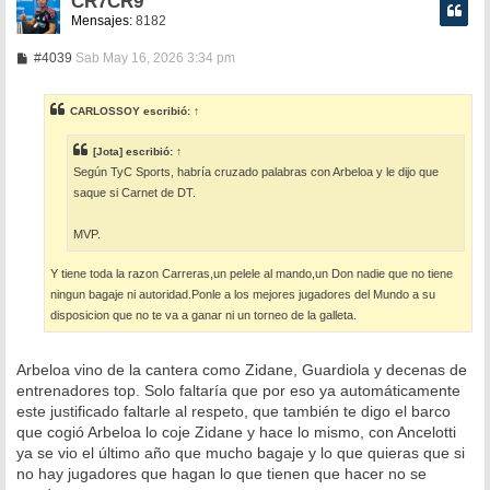
CR7CR9
Mensajes:
8182
M
#4039
Sab May 16, 2026 3:34 pm
e
n
s
CARLOSSOY
escribió:
↑
a
j
e
[Jota]
escribió:
↑
Según TyC Sports, habría cruzado palabras con Arbeloa y le dijo que
saque si Carnet de DT.
MVP.
Y tiene toda la razon Carreras,un pelele al mando,un Don nadie que no tiene
ningun bagaje ni autoridad.Ponle a los mejores jugadores del Mundo a su
disposicion que no te va a ganar ni un torneo de la galleta.
Arbeloa vino de la cantera como Zidane, Guardiola y decenas de
entrenadores top. Solo faltaría que por eso ya automáticamente
este justificado faltarle al respeto, que también te digo el barco
que cogió Arbeloa lo coje Zidane y hace lo mismo, con Ancelotti
ya se vio el último año que mucho bagaje y lo que quieras que si
no hay jugadores que hagan lo que tienen que hacer no se