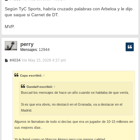
e
n
Según TyC Sports, habría cruzado palabras con Arbeloa y le dijo
s
que saque si Carnet de DT.
a
j
e
MVP.
perry
Mensajes:
12944
M
#4034
Vie May 15, 2026 4:37 pm
e
n
s
Capa
escribió:
↑
a
j
e
Gandalf
escribió:
↑
Buscad los mensajes de hace un año cuando se hablaba de que venía.
Si es que era obvio, no destacó en el Granada, va a destacar en el
Madrid.
Algunos te llamaban de todo si decías que era un jugador de 10-15 millones en
sus mejores días .
Yo le llamé como un Marcos Alonso pero con menos calidad .