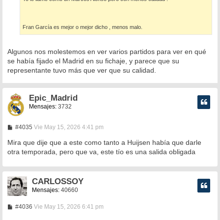
Fran García es mejor o mejor dicho , menos malo.
Algunos nos molestemos en ver varios partidos para ver en qué
se había fijado el Madrid en su fichaje, y parece que su
representante tuvo más que ver que su calidad.
Epic_Madrid
Mensajes:
3732
M
#4035
Vie May 15, 2026 4:41 pm
e
n
Mira que dije que a este como tanto a Huijsen había que darle
s
otra temporada, pero que va, este tío es una salida obligada
a
j
e
CARLOSSOY
Mensajes:
40660
M
#4036
Vie May 15, 2026 6:41 pm
e