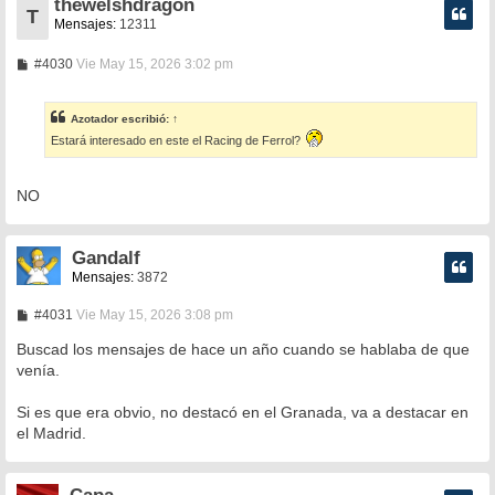
thewelshdragon
T
Mensajes:
12311
M
#4030
Vie May 15, 2026 3:02 pm
e
n
s
Azotador
escribió:
↑
a
j
Estará interesado en este el Racing de Ferrol?
e
NO
Gandalf
Mensajes:
3872
M
#4031
Vie May 15, 2026 3:08 pm
e
n
Buscad los mensajes de hace un año cuando se hablaba de que
s
venía.
a
j
e
Si es que era obvio, no destacó en el Granada, va a destacar en
el Madrid.