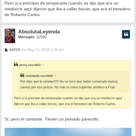
Pero si a principio de temporada cuando se dijo que era un
mediocre aquí dijeron que iba a callar bocas, que era el heredero
de Roberto Carlos.
AbsolutaLeyenda
Mensajes:
11580
M
#4029
Vie May 15, 2026 2:36 pm
e
n
s
perry
escribió:
↑
a
j
e
melabufa
escribió:
↑
Por dios que lo vendan!!!!! No se tuvo que haber comprado nunca,
menos por ese precio. No vale ni como suplente, prefiero a Fran
Pero si a principio de temporada cuando se dijo que era un mediocre aquí
dijeron que iba a callar bocas, que era el heredero de Roberto Carlos.
Sí, pero el cantante. Tienen un peinado parecido.