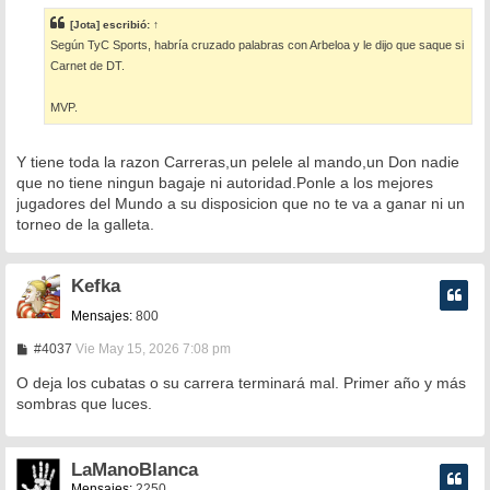
n
s
[Jota]
escribió:
↑
a
Según TyC Sports, habría cruzado palabras con Arbeloa y le dijo que saque si
j
e
Carnet de DT.
MVP.
Y tiene toda la razon Carreras,un pelele al mando,un Don nadie
que no tiene ningun bagaje ni autoridad.Ponle a los mejores
jugadores del Mundo a su disposicion que no te va a ganar ni un
torneo de la galleta.
Kefka
Mensajes:
800
M
#4037
Vie May 15, 2026 7:08 pm
e
n
O deja los cubatas o su carrera terminará mal. Primer año y más
s
sombras que luces.
a
j
e
LaManoBlanca
Mensajes:
2250