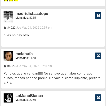
a
j
e
madridistaaatope
Mensajes:
8135
M
#4022
Jue May 14, 2026 10:57 pm
e
n
pues no hay otro
s
a
j
e
melabufa
Mensajes:
1668
M
#4023
Jue May 14, 2026 11:55 pm
e
n
Por dios que lo vendan!!!!! No se tuvo que haber comprado
s
nunca, menos por ese precio. No vale ni como suplente, prefiero
a
a Fran
j
e
LaManoBlanca
Mensajes:
2250