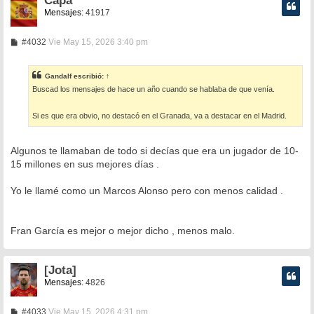
Capa
Mensajes:
41917
M
#4032
Vie May 15, 2026 3:40 pm
e
n
s
Gandalf
escribió:
↑
a
Buscad los mensajes de hace un año cuando se hablaba de que venía.
j
e
Si es que era obvio, no destacó en el Granada, va a destacar en el Madrid.
Algunos te llamaban de todo si decías que era un jugador de 10-
15 millones en sus mejores días .
Yo le llamé como un Marcos Alonso pero con menos calidad .
Fran García es mejor o mejor dicho , menos malo.
[Jota]
Mensajes:
4826
M
#4033
Vie May 15, 2026 4:31 pm