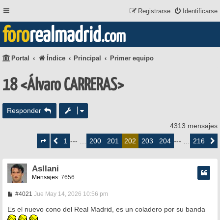
Registrarse
Identificarse
foro
realmadrid
.com
Portal
Índice
Principal
Primer equipo
18 <Álvaro CARRERAS>
Responder
4313 mensajes
Página
202
1
200
201
203
204
216
Anterior
--- …
202
--- …
Siguie
de
216
Asllani
Mensajes:
7656
M
#4021
Jue May 14, 2026 10:56 pm
e
n
Es el nuevo cono del Real Madrid, es un coladero por su banda
s