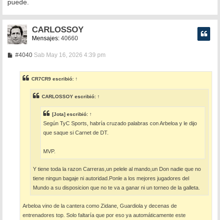
puede.
CARLOSSOY
Mensajes:
40660
M
#4040
Sab May 16, 2026 4:39 pm
e
n
s
CR7CR9
escribió:
↑
a
j
e
CARLOSSOY
escribió:
↑
[Jota]
escribió:
↑
Según TyC Sports, habría cruzado palabras con Arbeloa y le dijo
que saque si Carnet de DT.
MVP.
Y tiene toda la razon Carreras,un pelele al mando,un Don nadie que no
tiene ningun bagaje ni autoridad.Ponle a los mejores jugadores del
Mundo a su disposicion que no te va a ganar ni un torneo de la galleta.
Arbeloa vino de la cantera como Zidane, Guardiola y decenas de
entrenadores top. Solo faltaría que por eso ya automáticamente este