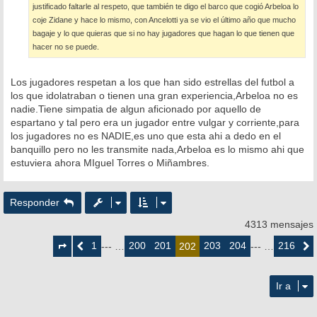
justificado faltarle al respeto, que también te digo el barco que cogió Arbeloa lo
coje Zidane y hace lo mismo, con Ancelotti ya se vio el último año que mucho
bagaje y lo que quieras que si no hay jugadores que hagan lo que tienen que
hacer no se puede.
Los jugadores respetan a los que han sido estrellas del futbol a
los que idolatraban o tienen una gran experiencia,Arbeloa no es
nadie.Tiene simpatia de algun aficionado por aquello de
espartano y tal pero era un jugador entre vulgar y corriente,para
los jugadores no es NADIE,es uno que esta ahi a dedo en el
banquillo pero no les transmite nada,Arbeloa es lo mismo ahi que
estuviera ahora MIguel Torres o Miñambres.
Responder
4313 mensajes
Página
202
1
200
201
203
204
216
Anterior
--- …
202
--- …
Siguie
de
216
Ir a