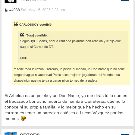
M
#4038
Sab May 16, 2026 3:31 pm
e
n
s
CARLOSSOY
escribió:
↑
a
j
e
[Jota]
escribió:
↑
Según TyC Sports, habría cruzado palabras con Arbeloa y le dijo que
saque si Carnet de DT.
MVP.
Y tiene toda la razon Carreras,un pelele al mando,un Don nadie que no tiene
ningun bagaje ni autoridad.Ponle a los mejores jugadores del Mundo a su
disposicion que no te va a ganar ni un torneo de la galleta.
Si Arbeloa es un pelele y un Don Nadie, ya me dirás tú lo que es
el fracasado borracho muerto de hambre Carreteras, que no lo
conoce ni su propia familia, y lo mejor que ha hecho en su
carrera es tener un parecido estético a Lucas Vázquez por los
memes.