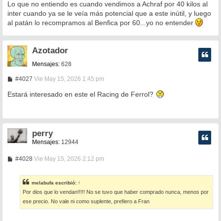
n
Lo que no entiendo es cuando vendimos a Achraf por 40 kilos al
s
inter cuando ya se le veía más potencial que a este inútil, y luego
a
al patán lo recompramos al Benfica por 60...yo no entender
j
e
Azotador
Mensajes:
628
M
#4027
Vie May 15, 2026 1:45 pm
e
n
Estará interesado en este el Racing de Ferrol?
s
a
j
e
perry
Mensajes:
12944
M
#4028
Vie May 15, 2026 2:12 pm
e
n
s
melabufa
escribió:
↑
a
Por dios que lo vendan!!!!! No se tuvo que haber comprado nunca, menos por
j
e
ese precio. No vale ni como suplente, prefiero a Fran