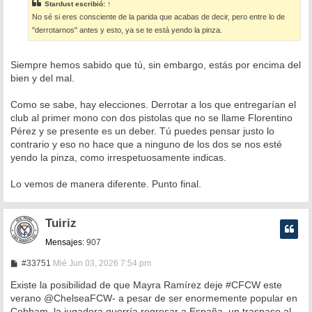
Stardust
escribió:
↑
a
No sé si eres consciente de la parida que acabas de decir, pero entre lo de
j
e
"derrotarnos" antes y esto, ya se te está yendo la pinza.
Siempre hemos sabido que tú, sin embargo, estás por encima del
bien y del mal.
Como se sabe, hay elecciones. Derrotar a los que entregarían el
club al primer mono con dos pistolas que no se llame Florentino
Pérez y se presente es un deber. Tú puedes pensar justo lo
contrario y eso no hace que a ninguno de los dos se nos esté
yendo la pinza, como irrespetuosamente indicas.
Lo vemos de manera diferente. Punto final.
Tuiriz
Mensajes:
907
M
#33751
Mié Jun 03, 2026 7:54 pm
e
n
Existe la posibilidad de que Mayra Ramírez deje #CFCW este
s
verano @ChelseaFCW- a pesar de ser enormemente popular en
a
Cobham, la jugadora querría regresar a España, un traspaso al
j