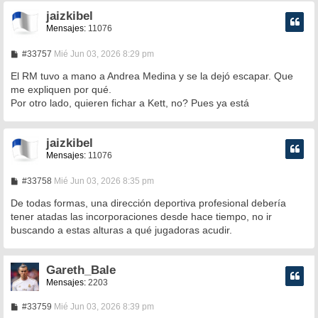
jaizkibel
Mensajes:
11076
M
#33757
Mié Jun 03, 2026 8:29 pm
e
n
El RM tuvo a mano a Andrea Medina y se la dejó escapar. Que
s
me expliquen por qué.
a
Por otro lado, quieren fichar a Kett, no? Pues ya está
j
e
jaizkibel
Mensajes:
11076
M
#33758
Mié Jun 03, 2026 8:35 pm
e
n
De todas formas, una dirección deportiva profesional debería
s
tener atadas las incorporaciones desde hace tiempo, no ir
a
buscando a estas alturas a qué jugadoras acudir.
j
e
Gareth_Bale
Mensajes:
2203
M
#33759
Mié Jun 03, 2026 8:39 pm
e