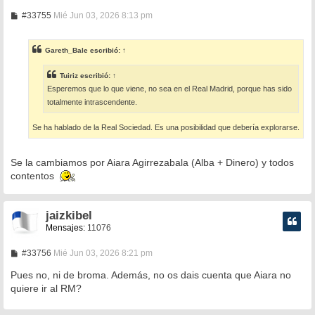
M
#33755
Mié Jun 03, 2026 8:13 pm
e
n
s
Gareth_Bale
escribió:
↑
a
j
e
Tuiriz
escribió:
↑
Esperemos que lo que viene, no sea en el Real Madrid, porque has sido
totalmente intrascendente.
Se ha hablado de la Real Sociedad. Es una posibilidad que debería explorarse.
Se la cambiamos por Aiara Agirrezabala (Alba + Dinero) y todos
contentos
jaizkibel
Mensajes:
11076
M
#33756
Mié Jun 03, 2026 8:21 pm
e
n
Pues no, ni de broma. Además, no os dais cuenta que Aiara no
s
quiere ir al RM?
a
j
e