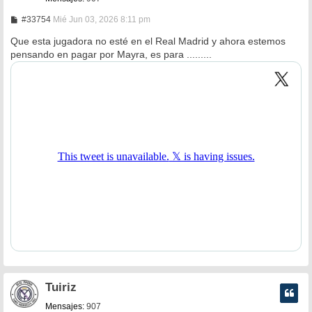
M
#33754
Mié Jun 03, 2026 8:11 pm
e
n
Que esta jugadora no esté en el Real Madrid y ahora estemos
s
pensando en pagar por Mayra, es para .........
a
j
e
Tuiriz
Mensajes:
907