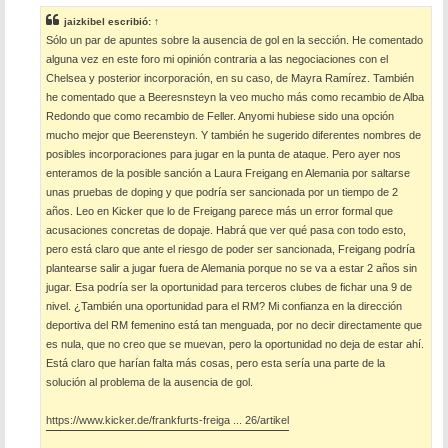
s
jaizkibel
escribió:
↑
a
Sólo un par de apuntes sobre la ausencia de gol en la sección. He comentado
j
e
alguna vez en este foro mi opinión contraria a las negociaciones con el
Chelsea y posterior incorporación, en su caso, de Mayra Ramírez. También
he comentado que a Beeresnsteyn la veo mucho más como recambio de Alba
Redondo que como recambio de Feller. Anyomi hubiese sido una opción
mucho mejor que Beerensteyn. Y también he sugerido diferentes nombres de
posibles incorporaciones para jugar en la punta de ataque. Pero ayer nos
enteramos de la posible sanción a Laura Freigang en Alemania por saltarse
unas pruebas de doping y que podría ser sancionada por un tiempo de 2
años. Leo en Kicker que lo de Freigang parece más un error formal que
acusaciones concretas de dopaje. Habrá que ver qué pasa con todo esto,
pero está claro que ante el riesgo de poder ser sancionada, Freigang podría
plantearse salir a jugar fuera de Alemania porque no se va a estar 2 años sin
jugar. Esa podría ser la oportunidad para terceros clubes de fichar una 9 de
nivel. ¿También una oportunidad para el RM? Mi confianza en la dirección
deportiva del RM femenino está tan menguada, por no decir directamente que
es nula, que no creo que se muevan, pero la oportunidad no deja de estar ahí.
Está claro que harían falta más cosas, pero esta sería una parte de la
solución al problema de la ausencia de gol.
https://www.kicker.de/frankfurts-freiga ... 26/artikel