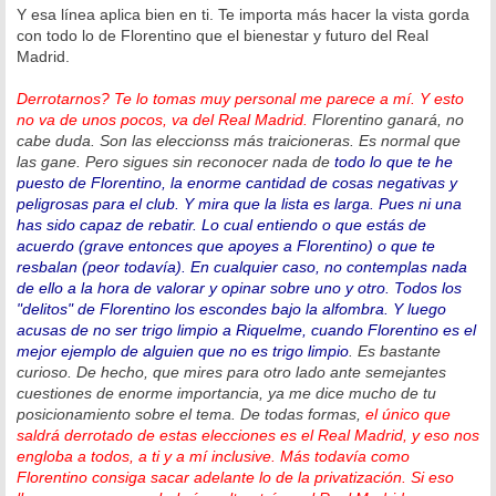
Y esa línea aplica bien en ti. Te importa más hacer la vista gorda
con todo lo de Florentino que el bienestar y futuro del Real
Madrid.
Derrotarnos? Te lo tomas muy personal me parece a mí. Y esto
no va de unos pocos, va del Real Madrid.
Florentino ganará, no
cabe duda. Son las eleccionss más traicioneras. Es normal que
las gane. Pero sigues sin reconocer nada de
todo lo que te he
puesto de Florentino, la enorme cantidad de cosas negativas y
peligrosas para el club. Y mira que la lista es larga. Pues ni una
has sido capaz de rebatir. Lo cual entiendo o que estás de
acuerdo (grave entonces que apoyes a Florentino) o que te
resbalan (peor todavía). En cualquier caso, no contemplas nada
de ello a la hora de valorar y opinar sobre uno y otro. Todos los
"delitos" de Florentino los escondes bajo la alfombra. Y luego
acusas de no ser trigo limpio a Riquelme, cuando Florentino es el
mejor ejemplo de alguien que no es trigo limpio
. Es bastante
curioso. De hecho, que mires para otro lado ante semejantes
cuestiones de enorme importancia, ya me dice mucho de tu
posicionamiento sobre el tema. De todas formas,
el único que
saldrá derrotado de estas elecciones es el Real Madrid, y eso nos
engloba a todos, a ti y a mí inclusive. Más todavía como
Florentino consiga sacar adelante lo de la privatización. Si eso