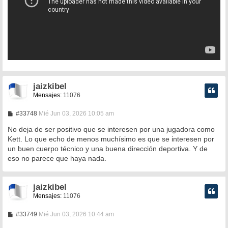
jaizkibel
Mensajes:
11076
M
#33748
Mié Jun 03, 2026 10:05 am
e
n
No deja de ser positivo que se interesen por una jugadora como
s
Kett. Lo que echo de menos muchísimo es que se interesen por
a
un buen cuerpo técnico y una buena dirección deportiva. Y de
j
e
eso no parece que haya nada.
jaizkibel
Mensajes:
11076
M
#33749
Mié Jun 03, 2026 10:44 am
e
n