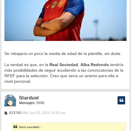
Se rebajaría un poco la media de edad de la plantilla, sin duda.
La verdad es que, en la
Real Sociedad
,
Alba Redondo
tendría
más posibilidades de seguir acudiendo a las convocatorias de la
RFEF para la selección. Creo que sería un acierto para ella a
nivel personal.
Stardust
Mensajes:
5688
M
#33760
Mié Jun 03, 2026 10:35 pm
e
n
s
Tuiriz
escribió:
↑
a