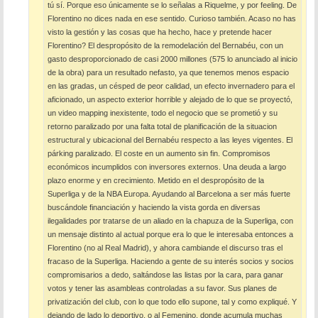
tú sí. Porque eso únicamente se lo señalas a Riquelme, y por feeling. De
Florentino no dices nada en ese sentido. Curioso también. Acaso no has
visto la gestión y las cosas que ha hecho, hace y pretende hacer
Florentino? El despropósito de la remodelación del Bernabéu, con un
gasto desproporcionado de casi 2000 millones (575 lo anunciado al inicio
de la obra) para un resultado nefasto, ya que tenemos menos espacio
en las gradas, un césped de peor calidad, un efecto invernadero para el
aficionado, un aspecto exterior horrible y alejado de lo que se proyectó,
un video mapping inexistente, todo el negocio que se prometió y su
retorno paralizado por una falta total de planificación de la situacion
estructural y ubicacional del Bernabéu respecto a las leyes vigentes. El
párking paralizado. El coste en un aumento sin fin. Compromisos
económicos incumplidos con inversores externos. Una deuda a largo
plazo enorme y en crecimiento. Metido en el despropósito de la
Superliga y de la NBA Europa. Ayudando al Barcelona a ser más fuerte
buscándole financiación y haciendo la vista gorda en diversas
ilegalidades por tratarse de un aliado en la chapuza de la Superliga, con
un mensaje distinto al actual porque era lo que le interesaba entonces a
Florentino (no al Real Madrid), y ahora cambiande el discurso tras el
fracaso de la Superliga. Haciendo a gente de su interés socios y socios
compromisarios a dedo, saltándose las listas por la cara, para ganar
votos y tener las asambleas controladas a su favor. Sus planes de
privatización del club, con lo que todo ello supone, tal y como expliqué. Y
dejando de lado lo deportivo, o al Femenino, donde acumula muchas