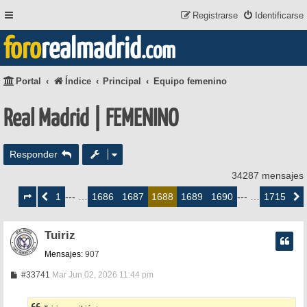
Registrarse
Identificarse
foro
realmadrid
.com
Portal
Índice
Principal
Equipo femenino
Real Madrid | FEMENINO
Responder
34287 mensajes
Página
1688
1
1686
1687
1689
1690
1715
Anterior
--- …
1688
--- …
Siguie
de
1715
Tuiriz
Mensajes:
907
M
#33741
Mar Jun 02, 2026 11:44 pm
e
n
s