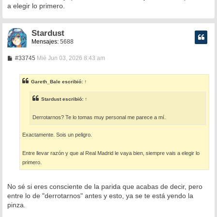
a elegir lo primero.
Stardust
Mensajes:
5688
M
#33745
Mié Jun 03, 2026 8:43 am
e
n
s
Gareth_Bale
escribió:
↑
a
j
e
Stardust
escribió:
↑
Derrotarnos? Te lo tomas muy personal me parece a mí.
Exactamente. Sois un peligro.
Entre llevar razón y que al Real Madrid le vaya bien, siempre vais a elegir lo
primero.
No sé si eres consciente de la parida que acabas de decir, pero
entre lo de "derrotarnos" antes y esto, ya se te está yendo la
pinza.