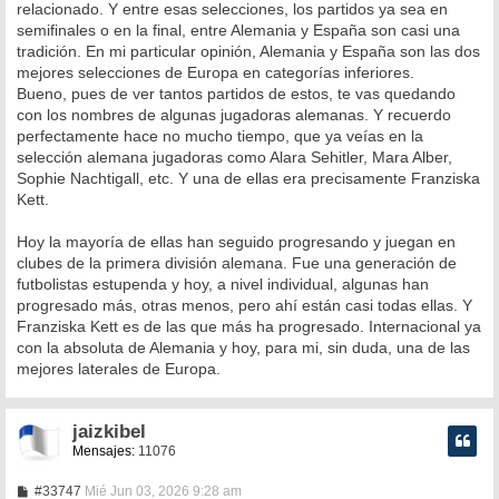
relacionado. Y entre esas selecciones, los partidos ya sea en
semifinales o en la final, entre Alemania y España son casi una
tradición. En mi particular opinión, Alemania y España son las dos
mejores selecciones de Europa en categorías inferiores.
Bueno, pues de ver tantos partidos de estos, te vas quedando
con los nombres de algunas jugadoras alemanas. Y recuerdo
perfectamente hace no mucho tiempo, que ya veías en la
selección alemana jugadoras como Alara Sehitler, Mara Alber,
Sophie Nachtigall, etc. Y una de ellas era precisamente Franziska
Kett.
Hoy la mayoría de ellas han seguido progresando y juegan en
clubes de la primera división alemana. Fue una generación de
futbolistas estupenda y hoy, a nivel individual, algunas han
progresado más, otras menos, pero ahí están casi todas ellas. Y
Franziska Kett es de las que más ha progresado. Internacional ya
con la absoluta de Alemania y hoy, para mi, sin duda, una de las
mejores laterales de Europa.
jaizkibel
Mensajes:
11076
M
#33747
Mié Jun 03, 2026 9:28 am