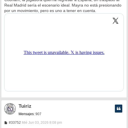
e
Real Madrid sería el escenario ideal. Mayra no está presionando
por un movimiento, pero es uno a tener en cuenta.
Tuiriz
Mensajes:
907
M
#33752
Mié Jun 03, 2026 8:08 pm
e