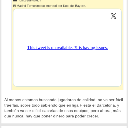
Tuiriz
escribió:
↑
a
El Madrid Femenino se interesó por Kett, del Bayern.
j
e
Al menos estamos buscando jugadoras de calidad, no va ser fácil
traerlas, sobre todo sabiendo que en liga F está el Barcelona, y
también va ser dificil sacarlas de esos equipos, pero ahora, más
que nunca, hay que poner dinero para poder crecer.