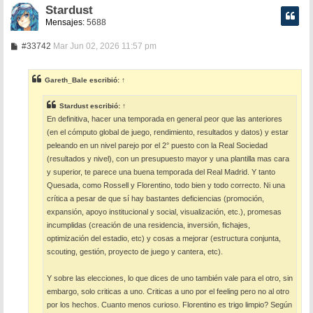
Stardust
Mensajes:
5688
M
#33742
Mar Jun 02, 2026 11:57 pm
e
n
s
Gareth_Bale
escribió:
↑
a
j
e
Stardust
escribió:
↑
En definitiva, hacer una temporada en general peor que las anteriores
(en el cómputo global de juego, rendimiento, resultados y datos) y estar
peleando en un nivel parejo por el 2° puesto con la Real Sociedad
(resultados y nivel), con un presupuesto mayor y una plantilla mas cara
y superior, te parece una buena temporada del Real Madrid. Y tanto
Quesada, como Rossell y Florentino, todo bien y todo correcto. Ni una
crítica a pesar de que sí hay bastantes deficiencias (promoción,
expansión, apoyo institucional y social, visualización, etc.), promesas
incumplidas (creación de una residencia, inversión, fichajes,
optimización del estadio, etc) y cosas a mejorar (estructura conjunta,
scouting, gestión, proyecto de juego y cantera, etc).
Y sobre las elecciones, lo que dices de uno también vale para el otro, sin
embargo, solo criticas a uno. Criticas a uno por el feeling pero no al otro
por los hechos. Cuanto menos curioso. Florentino es trigo limpio? Según