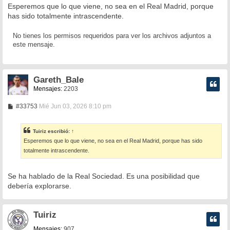
n
Esperemos que lo que viene, no sea en el Real Madrid, porque
s
has sido totalmente intrascendente.
a
j
e
No tienes los permisos requeridos para ver los archivos adjuntos a
este mensaje.
Gareth_Bale
Mensajes:
2203
M
#33753
Mié Jun 03, 2026 8:10 pm
e
n
s
Tuiriz
escribió:
↑
a
Esperemos que lo que viene, no sea en el Real Madrid, porque has sido
j
e
totalmente intrascendente.
Se ha hablado de la Real Sociedad. Es una posibilidad que
debería explorarse.
Tuiriz
Mensajes:
907