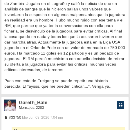
de Zambia. Jugaba en el Logroño y saltó la noticia de que en
análisis de sangre que le hicieron salían unos valores que
levantaron la sospecha en algunos malpensantes que la jugadora
en realidad era un hombre. Hubo mucho ruido con ese tema y el
RM, que parece que ya tenía conversaciones con ella para
ficharla, se desvinculó de la jugadora para evitar críticas. Al final
la cosa quedó en nada y todos los que la acusaron tuvieron que
dar marcha atrás. Actualmente la jugadora está en la Liga USA
jugando en el Orlando Pride con un valor de mercado de 750.000
euros. Ha marcado 11 goles en 12 partidos y es un pedazo de
jugadora. El RM perdió muchísimo con aquella decisión de retirar
su oferta a la jugadora para evitar las críticas, muchas veces
críticas interesadas, de terceros.
Pues con esto de Freigang se puede repetir una historia
parecida. El "aysss, que me pueden criticar....". Venga ya...
Gareth_Bale
Mensajes:
2203
M
#33750
Mié Jun 03, 2026 7:04 pm
e
n
s