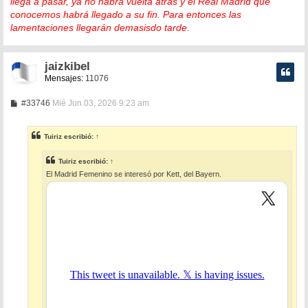
llega a pasar, ya no habrá vuelta atrás y el Real Madrid que
conocemos habrá llegado a su fin. Para entonces las
lamentaciones llegarán demasisdo tarde.
jaizkibel
Mensajes:
11076
M
#33746
Mié Jun 03, 2026 9:23 am
e
n
s
Tuiriz
escribió:
↑
a
j
e
Tuiriz
escribió:
↑
El Madrid Femenino se interesó por Kett, del Bayern.