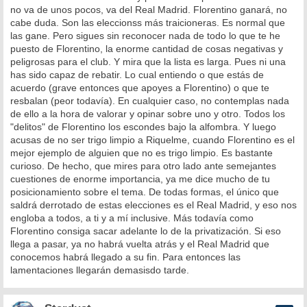
no va de unos pocos, va del Real Madrid. Florentino ganará, no
cabe duda. Son las eleccionss más traicioneras. Es normal que
las gane. Pero sigues sin reconocer nada de todo lo que te he
puesto de Florentino, la enorme cantidad de cosas negativas y
peligrosas para el club. Y mira que la lista es larga. Pues ni una
has sido capaz de rebatir. Lo cual entiendo o que estás de
acuerdo (grave entonces que apoyes a Florentino) o que te
resbalan (peor todavía). En cualquier caso, no contemplas nada
de ello a la hora de valorar y opinar sobre uno y otro. Todos los
"delitos" de Florentino los escondes bajo la alfombra. Y luego
acusas de no ser trigo limpio a Riquelme, cuando Florentino es el
mejor ejemplo de alguien que no es trigo limpio. Es bastante
curioso. De hecho, que mires para otro lado ante semejantes
cuestiones de enorme importancia, ya me dice mucho de tu
posicionamiento sobre el tema. De todas formas, el único que
saldrá derrotado de estas elecciones es el Real Madrid, y eso nos
engloba a todos, a ti y a mí inclusive. Más todavía como
Florentino consiga sacar adelante lo de la privatización. Si eso
llega a pasar, ya no habrá vuelta atrás y el Real Madrid que
conocemos habrá llegado a su fin. Para entonces las
lamentaciones llegarán demasisdo tarde.