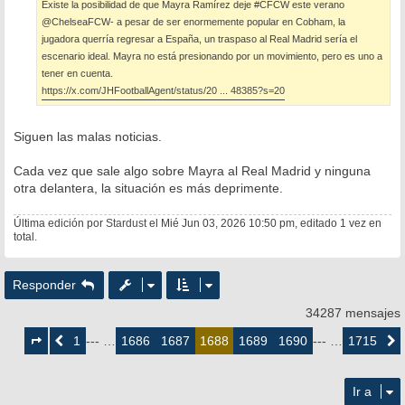
Existe la posibilidad de que Mayra Ramírez deje #CFCW este verano
j
e
@ChelseaFCW- a pesar de ser enormemente popular en Cobham, la
jugadora querría regresar a España, un traspaso al Real Madrid sería el
escenario ideal. Mayra no está presionando por un movimiento, pero es uno a
tener en cuenta.
https://x.com/JHFootballAgent/status/20 ... 48385?s=20
Siguen las malas noticias.
Cada vez que sale algo sobre Mayra al Real Madrid y ninguna
otra delantera, la situación es más deprimente.
Última edición por
Stardust
el Mié Jun 03, 2026 10:50 pm, editado 1 vez en
total.
Responder
34287 mensajes
Página
1688
1
1686
1687
1689
1690
1715
Anterior
--- …
1688
--- …
Siguie
de
1715
Ir a