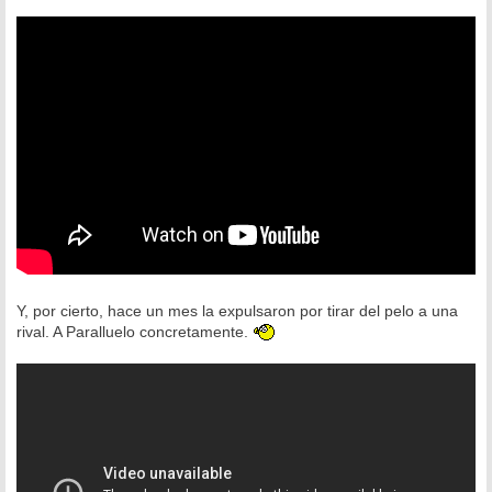
e
n
s
a
j
e
Y, por cierto, hace un mes la expulsaron por tirar del pelo a una
rival. A Paralluelo concretamente.