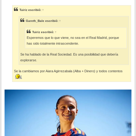
n
s
Tuiriz
escribió:
↑
a
j
e
Gareth_Bale
escribió:
↑
Tuiriz
escribió:
↑
Esperemos que lo que viene, no sea en el Real Madrid, porque
has sido totalmente intrascendente.
Se ha hablado de la Real Sociedad. Es una posibilidad que debería
explorarse.
Se la cambiamos por Aiara Agirrezabala (Alba + Dinero) y todos contentos