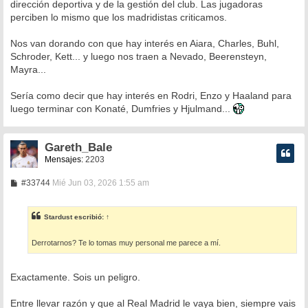
dirección deportiva y de la gestión del club. Las jugadoras
perciben lo mismo que los madridistas criticamos.
Nos van dorando con que hay interés en Aiara, Charles, Buhl,
Schroder, Kett... y luego nos traen a Nevado, Beerensteyn,
Mayra...
Sería como decir que hay interés en Rodri, Enzo y Haaland para
luego terminar con Konaté, Dumfries y Hjulmand...
Gareth_Bale
Mensajes:
2203
M
#33744
Mié Jun 03, 2026 1:55 am
e
n
s
Stardust
escribió:
↑
a
j
e
Derrotarnos? Te lo tomas muy personal me parece a mí.
Exactamente. Sois un peligro.
Entre llevar razón y que al Real Madrid le vaya bien, siempre vais