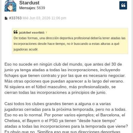
Stardust
Mensajes:
5639
M
#33763
Mié Jun 03, 2026 11:06 pm
e
n
s
jaizkibel
escribió:
↑
a
De todas formas, una dirección deportiva profesional debería tener atadas las
j
e
incorporaciones desde hace tiempo, no ir buscando a estas alturas a qué
jugadoras acudir.
Eso no sucede en ningún club del mundo, que antes del 30 de
junio ya tenga atadas a todas las incorporaciones, incluyendo
fichajes que tienen contrato y por las que es necesario negociar.
Más otras opciones que puedan aparecer a lo largo del verano.
Ni siquiera en el fútbol masculino, más profesionalizado, se
cierran todas las incorporaciones a principios de junio.
Casi todos los clubes grandes tienen a alguna o a varias
jugadoras cerradas para la próxima temporada, pero no a todas.
Eso no es lo normal. Por poner varios ejemplos; el Barcelona, el
Chelsea, el Bayern o el PSG ya tienen "desde hace tiempo"
atadas a todas las incorporaciones para la temporada que viene?
Es obvio que no. Significa eso que sus direcciones deportivas