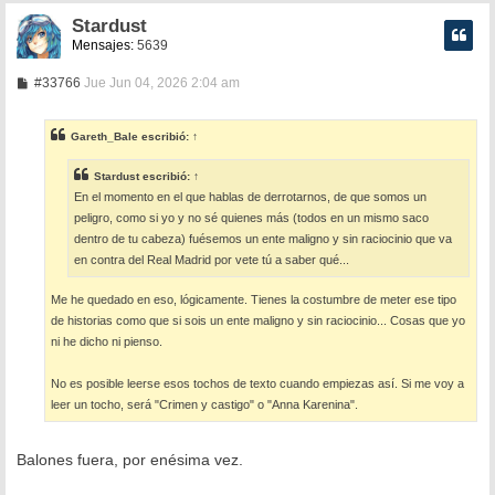
Stardust
Mensajes:
5639
M
#33766
Jue Jun 04, 2026 2:04 am
e
n
s
Gareth_Bale
escribió:
↑
a
j
e
Stardust
escribió:
↑
En el momento en el que hablas de derrotarnos, de que somos un
peligro, como si yo y no sé quienes más (todos en un mismo saco
dentro de tu cabeza) fuésemos un ente maligno y sin raciocinio que va
en contra del Real Madrid por vete tú a saber qué...
Me he quedado en eso, lógicamente. Tienes la costumbre de meter ese tipo
de historias como que si sois un ente maligno y sin raciocinio... Cosas que yo
ni he dicho ni pienso.
No es posible leerse esos tochos de texto cuando empiezas así. Si me voy a
leer un tocho, será "Crimen y castigo" o "Anna Karenina".
Balones fuera, por enésima vez.