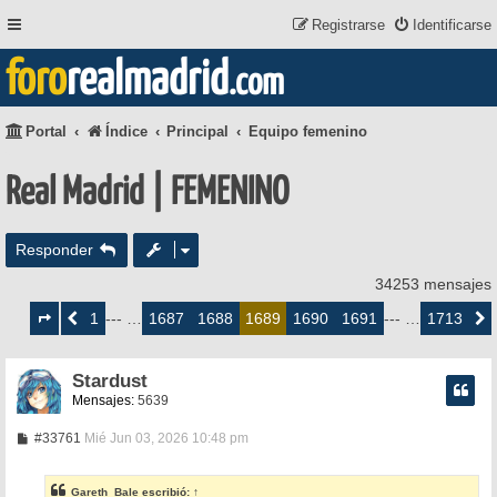
Registrarse
Identificarse
foro
realmadrid
.com
Portal
Índice
Principal
Equipo femenino
Real Madrid | FEMENINO
Responder
34253 mensajes
Página
1689
1
1687
1688
1690
1691
1713
Anterior
--- …
1689
--- …
Siguie
de
1713
Stardust
Mensajes:
5639
M
#33761
Mié Jun 03, 2026 10:48 pm
e
n
s
Gareth_Bale
escribió:
↑