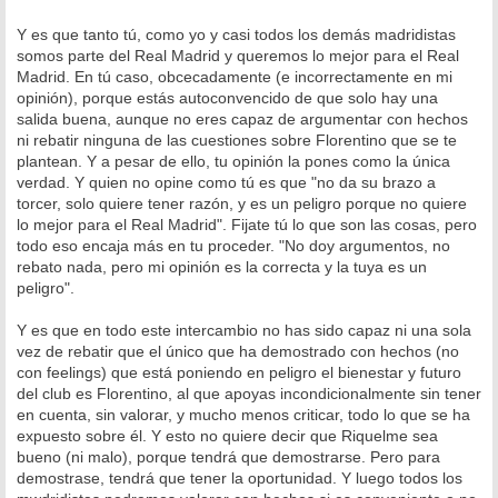
Y es que tanto tú, como yo y casi todos los demás madridistas
somos parte del Real Madrid y queremos lo mejor para el Real
Madrid. En tú caso, obcecadamente (e incorrectamente en mi
opinión), porque estás autoconvencido de que solo hay una
salida buena, aunque no eres capaz de argumentar con hechos
ni rebatir ninguna de las cuestiones sobre Florentino que se te
plantean. Y a pesar de ello, tu opinión la pones como la única
verdad. Y quien no opine como tú es que "no da su brazo a
torcer, solo quiere tener razón, y es un peligro porque no quiere
lo mejor para el Real Madrid". Fijate tú lo que son las cosas, pero
todo eso encaja más en tu proceder. "No doy argumentos, no
rebato nada, pero mi opinión es la correcta y la tuya es un
peligro".
Y es que en todo este intercambio no has sido capaz ni una sola
vez de rebatir que el único que ha demostrado con hechos (no
con feelings) que está poniendo en peligro el bienestar y futuro
del club es Florentino, al que apoyas incondicionalmente sin tener
en cuenta, sin valorar, y mucho menos criticar, todo lo que se ha
expuesto sobre él. Y esto no quiere decir que Riquelme sea
bueno (ni malo), porque tendrá que demostrarse. Pero para
demostrase, tendrá que tener la oportunidad. Y luego todos los