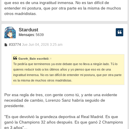
que eso es de una ingratitud inmensa. No es tan difícil de
j
e
entender mi postura, que por otra parte es la misma de muchos
otros madridistas.
Stardust
Mensajes:
5639
M
#33774
Jue Jun 04, 2026 3:25 am
e
n
s
Gareth_Bale
escribió:
↑
a
Te pediría que terminemos ya este debate que no lleva a ningún lado. Tú lo
j
e
quieres reducir todo a los últimos años y yo pienso que eso es de una
ingratitud inmensa. No es tan difícil de entender mi postura, que por otra parte
es la misma de muchos otros madridistas.
Por esa regla de tres, con gente como tú, y ante una evidente
necesidad de cambio, Lorenzo Sanz habría seguido de
presidente.
"Es que devolvió la grandeza deportiva al Real Madrid. Es que
ganó la Champions 32 años después. Es que ganó 2 Champions
en 3 años"...