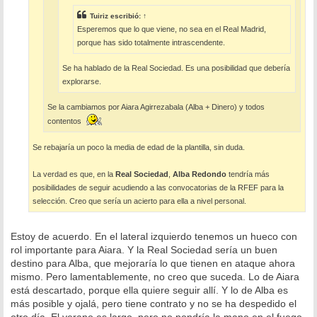
Tuiriz
escribió:
↑
Esperemos que lo que viene, no sea en el Real Madrid,
porque has sido totalmente intrascendente.
Se ha hablado de la Real Sociedad. Es una posibilidad que debería
explorarse.
Se la cambiamos por Aiara Agirrezabala (Alba + Dinero) y todos
contentos
Se rebajaría un poco la media de edad de la plantilla, sin duda.
La verdad es que, en la
Real Sociedad
,
Alba Redondo
tendría más
posibilidades de seguir acudiendo a las convocatorias de la RFEF para la
selección. Creo que sería un acierto para ella a nivel personal.
Estoy de acuerdo. En el lateral izquierdo tenemos un hueco con
rol importante para Aiara. Y la Real Sociedad sería un buen
destino para Alba, que mejoraría lo que tienen en ataque ahora
mismo. Pero lamentablemente, no creo que suceda. Lo de Aiara
está descartado, porque ella quiere seguir allí. Y lo de Alba es
más posible y ojalá, pero tiene contrato y no se ha despedido el
otro día. El verano es largo, pero no pondría la mano en el fuego