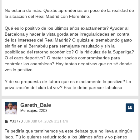
No estaria de más. Quizás aprenderías un poco de la realidad de
la situación del Real Madrid con Florentino.
Qué es lo positivo de los últimos años exactamente? Ayudar al
Barcelona y hacer la vista gorda ante irregularidades en contra
de los intereses del Real Madrid? O quizás el tremebundo gasto
sin fin en el Bernabéu para semejante resultado y sin la
posibilidad del retorno económico? O la ridiculez de la Superliga?
O el caos deportivo? O meter socios compromisarios para
controlar las asambleas? Hay tantas negativas que no sé donde
ves lo positivo.
Y de su propuesta de futuro que es exactamente lo positivo? La
privatización del club tal vez? Eso te debe parecer fabuloso.
Gareth_Bale
Mensajes:
2203
M
#33773
Jue Jun 04, 2026 3:21 am
e
n
Te pediría que terminemos ya este debate que no lleva a ningún
s
lado. Tú lo quieres reducir todo a los últimos años y yo pienso
a