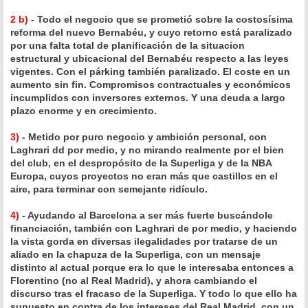
2 b)
- Todo el negocio que se prometió sobre la costosísima
reforma del nuevo Bernabéu, y cuyo retorno está paralizado
por una falta total de planificación de la situacion
estructural y ubicacional del Bernabéu respecto a las leyes
vigentes. Con el párking también paralizado. El coste en un
aumento sin fin. Compromisos contractuales y económicos
incumplidos con inversores externos. Y una deuda a largo
plazo enorme y en crecimiento.
3)
- Metido por puro negocio y ambición personal, con
Laghrari dd por medio, y no mirando realmente por el bien
del club, en el despropósito de la Superliga y de la NBA
Europa, cuyos proyectos no eran más que castillos en el
aire, para terminar con semejante ridículo.
4)
- Ayudando al Barcelona a ser más fuerte buscándole
financiación, también con Laghrari de por medio, y haciendo
la vista gorda en diversas ilegalidades por tratarse de un
aliado en la chapuza de la Superliga, con un mensaje
distinto al actual porque era lo que le interesaba entonces a
Florentino (no al Real Madrid), y ahora cambiando el
discurso tras el fracaso de la Superliga. Y todo lo que ello ha
supuesto en contra de los intereses del Real Madrid, con un