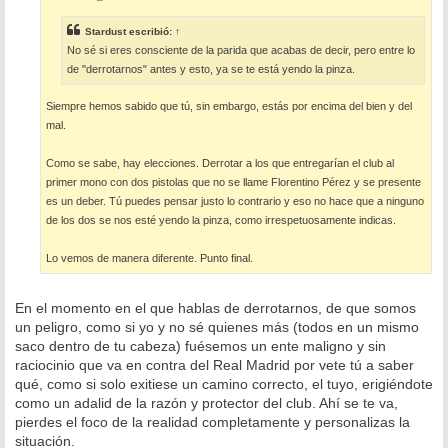
a
j
e
Stardust
escribió:
↑
No sé si eres consciente de la parida que acabas de decir, pero entre lo
de "derrotarnos" antes y esto, ya se te está yendo la pinza.
Siempre hemos sabido que tú, sin embargo, estás por encima del bien y del
mal.
Como se sabe, hay elecciones. Derrotar a los que entregarían el club al
primer mono con dos pistolas que no se llame Florentino Pérez y se presente
es un deber. Tú puedes pensar justo lo contrario y eso no hace que a ninguno
de los dos se nos esté yendo la pinza, como irrespetuosamente indicas.
Lo vemos de manera diferente. Punto final.
En el momento en el que hablas de derrotarnos, de que somos
un peligro, como si yo y no sé quienes más (todos en un mismo
saco dentro de tu cabeza) fuésemos un ente maligno y sin
raciocinio que va en contra del Real Madrid por vete tú a saber
qué, como si solo exitiese un camino correcto, el tuyo, erigiéndote
como un adalid de la razón y protector del club. Ahí se te va,
pierdes el foco de la realidad completamente y personalizas la
situación.