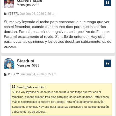
Gareth_Bale
Mensajes:
2203
M
#33771
Jue Jun 04, 2026 2:59 am
e
n
Sí, me voy leyendo el tocho para encontrar lo que tenga que ver
s
con el femenino, cuando quedan tres días para que los socios
a
decidan. Para ti pesa más lo negativo que lo positivo de Flopper.
j
e
Para mí exactamente al revés. Sencillo de entender. Hay sitio
para todas las opiniones y los socios decidirán sabiamente, es de
esperar.
Stardust
Mensajes:
5639
M
#33772
Jue Jun 04, 2026 3:15 am
e
n
s
Gareth_Bale
escribió:
↑
a
Sí, me voy leyendo el tocho para encontrar lo que tenga que ver con el
j
e
femenino, cuando quedan tres días para que los socios decidan. Para ti pesa
más lo negativo que lo positivo de Flopper. Para mí exactamente al revés.
Sencillo de entender. Hay sitio para todas las opiniones y los socios decidirán
sabiamente, es de esperar.