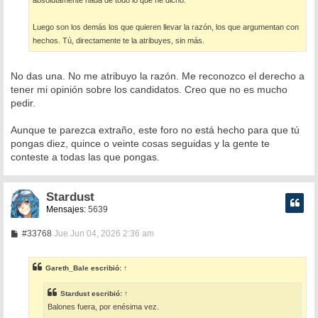
Luego son los demás los que quieren llevar la razón, los que argumentan con
hechos. Tú, directamente te la atribuyes, sin más.
No das una. No me atribuyo la razón. Me reconozco el derecho a
tener mi opinión sobre los candidatos. Creo que no es mucho
pedir.
Aunque te parezca extraño, este foro no está hecho para que tú
pongas diez, quince o veinte cosas seguidas y la gente te
conteste a todas las que pongas.
Stardust
Mensajes:
5639
M
#33768
Jue Jun 04, 2026 2:36 am
e
n
s
Gareth_Bale
escribió:
↑
a
j
e
Stardust
escribió:
↑
Balones fuera, por enésima vez.