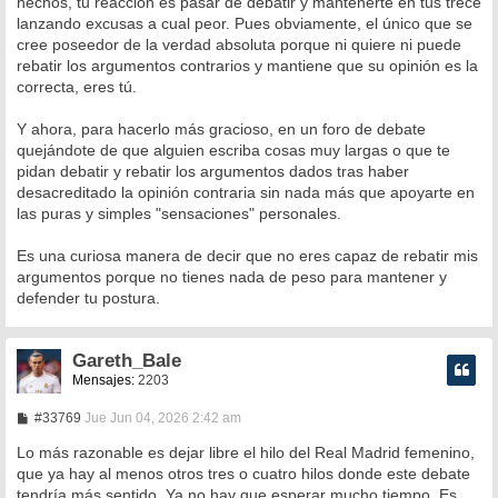
hechos, tu reacción es pasar de debatir y mantenerte en tus trece
lanzando excusas a cual peor. Pues obviamente, el único que se
cree poseedor de la verdad absoluta porque ni quiere ni puede
rebatir los argumentos contrarios y mantiene que su opinión es la
correcta, eres tú.
Y ahora, para hacerlo más gracioso, en un foro de debate
quejándote de que alguien escriba cosas muy largas o que te
pidan debatir y rebatir los argumentos dados tras haber
desacreditado la opinión contraria sin nada más que apoyarte en
las puras y simples "sensaciones" personales.
Es una curiosa manera de decir que no eres capaz de rebatir mis
argumentos porque no tienes nada de peso para mantener y
defender tu postura.
Gareth_Bale
Mensajes:
2203
M
#33769
Jue Jun 04, 2026 2:42 am
e
n
Lo más razonable es dejar libre el hilo del Real Madrid femenino,
s
que ya hay al menos otros tres o cuatro hilos donde este debate
a
tendría más sentido. Ya no hay que esperar mucho tiempo. Es
j