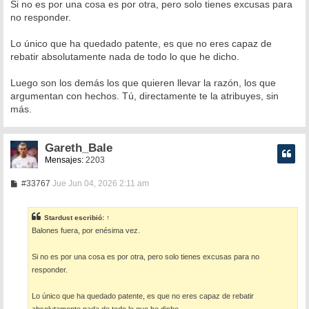
Si no es por una cosa es por otra, pero solo tienes excusas para
no responder.
Lo único que ha quedado patente, es que no eres capaz de
rebatir absolutamente nada de todo lo que he dicho.
Luego son los demás los que quieren llevar la razón, los que
argumentan con hechos. Tú, directamente te la atribuyes, sin
más.
Gareth_Bale
Mensajes:
2203
M
#33767
Jue Jun 04, 2026 2:11 am
e
n
s
Stardust
escribió:
↑
a
Balones fuera, por enésima vez.
j
e
Si no es por una cosa es por otra, pero solo tienes excusas para no
responder.
Lo único que ha quedado patente, es que no eres capaz de rebatir
absolutamente nada de todo lo que he dicho.