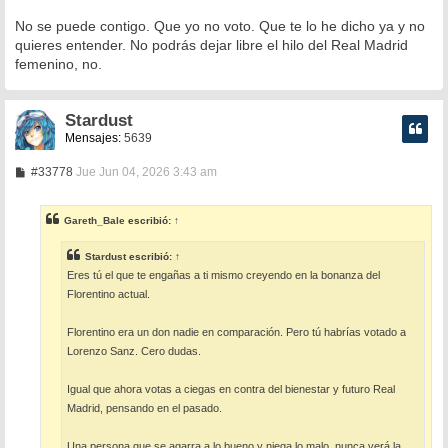
No se puede contigo. Que yo no voto. Que te lo he dicho ya y no
quieres entender. No podrás dejar libre el hilo del Real Madrid
femenino, no.
Stardust
Mensajes:
5639
M
#33778
Jue Jun 04, 2026 3:43 am
e
n
s
Gareth_Bale
escribió:
↑
a
j
e
Stardust
escribió:
↑
Eres tú el que te engañas a ti mismo creyendo en la bonanza del
Florentino actual.
Florentino era un don nadie en comparación. Pero tú habrías votado a
Lorenzo Sanz. Cero dudas.
Igual que ahora votas a ciegas en contra del bienestar y futuro Real
Madrid, pensando en el pasado.
Una persona que se agarra a lo bueno y niega lo malo, nunca verá la