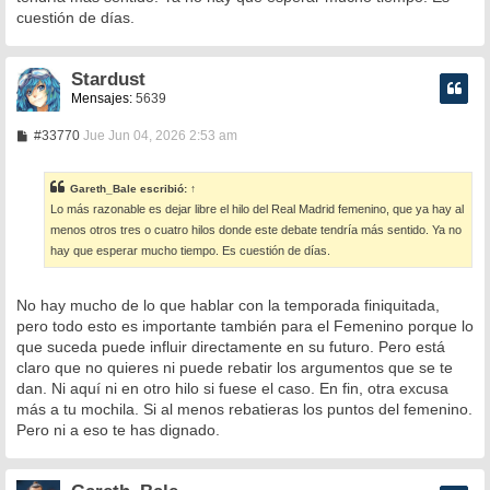
e
cuestión de días.
Stardust
Mensajes:
5639
M
#33770
Jue Jun 04, 2026 2:53 am
e
n
s
Gareth_Bale
escribió:
↑
a
Lo más razonable es dejar libre el hilo del Real Madrid femenino, que ya hay al
j
e
menos otros tres o cuatro hilos donde este debate tendría más sentido. Ya no
hay que esperar mucho tiempo. Es cuestión de días.
No hay mucho de lo que hablar con la temporada finiquitada,
pero todo esto es importante también para el Femenino porque lo
que suceda puede influir directamente en su futuro. Pero está
claro que no quieres ni puede rebatir los argumentos que se te
dan. Ni aquí ni en otro hilo si fuese el caso. En fin, otra excusa
más a tu mochila. Si al menos rebatieras los puntos del femenino.
Pero ni a eso te has dignado.