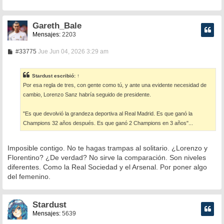
Gareth_Bale
Mensajes:
2203
M
#33775
Jue Jun 04, 2026 3:29 am
e
n
s
Stardust
escribió:
↑
a
Por esa regla de tres, con gente como tú, y ante una evidente necesidad de
j
e
cambio, Lorenzo Sanz habría seguido de presidente.
"Es que devolvió la grandeza deportiva al Real Madrid. Es que ganó la
Champions 32 años después. Es que ganó 2 Champions en 3 años"...
Imposible contigo. No te hagas trampas al solitario. ¿Lorenzo y
Florentino? ¿De verdad? No sirve la comparación. Son niveles
diferentes. Como la Real Sociedad y el Arsenal. Por poner algo
del femenino.
Stardust
Mensajes:
5639