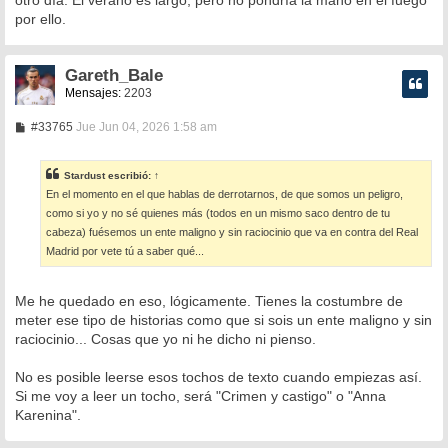
por ello.
Gareth_Bale
Mensajes:
2203
M
#33765
Jue Jun 04, 2026 1:58 am
e
n
s
Stardust
escribió:
↑
a
En el momento en el que hablas de derrotarnos, de que somos un peligro,
j
e
como si yo y no sé quienes más (todos en un mismo saco dentro de tu
cabeza) fuésemos un ente maligno y sin raciocinio que va en contra del Real
Madrid por vete tú a saber qué...
Me he quedado en eso, lógicamente. Tienes la costumbre de
meter ese tipo de historias como que si sois un ente maligno y sin
raciocinio... Cosas que yo ni he dicho ni pienso.
No es posible leerse esos tochos de texto cuando empiezas así.
Si me voy a leer un tocho, será "Crimen y castigo" o "Anna
Karenina".