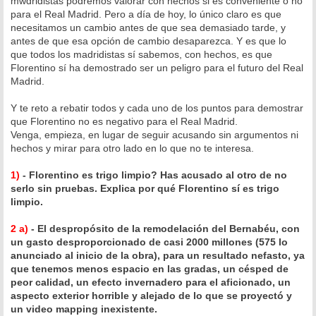
mwdridistas podremos valorar con hechos si es conveniente o no
para el Real Madrid. Pero a día de hoy, lo único claro es que
necesitamos un cambio antes de que sea demasiado tarde, y
antes de que esa opción de cambio desaparezca. Y es que lo
que todos los madridistas sí sabemos, con hechos, es que
Florentino sí ha demostrado ser un peligro para el futuro del Real
Madrid.
Y te reto a rebatir todos y cada uno de los puntos para demostrar
que Florentino no es negativo para el Real Madrid.
Venga, empieza, en lugar de seguir acusando sin argumentos ni
hechos y mirar para otro lado en lo que no te interesa.
1)
- Florentino es trigo limpio? Has acusado al otro de no
serlo sin pruebas. Explica por qué Florentino sí es trigo
limpio.
2 a)
- El despropósito de la remodelación del Bernabéu, con
un gasto desproporcionado de casi 2000 millones (575 lo
anunciado al inicio de la obra), para un resultado nefasto, ya
que tenemos menos espacio en las gradas, un césped de
peor calidad, un efecto invernadero para el aficionado, un
aspecto exterior horrible y alejado de lo que se proyectó y
un video mapping inexistente.