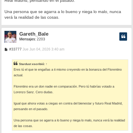
Real Madrid, pensando en el pasado.
Una persona que se agarra a lo bueno y niega lo malo, nunca
verá la realidad de las cosas.
Gareth_Bale
Mensajes:
2203
M
#33777
Jue Jun 04, 2026 3:40 am
e
n
s
Stardust
escribió:
↑
a
Eres tú el que te engañas a ti mismo creyendo en la bonanza del Florentino
j
e
actual.
Florentino era un don nadie en comparación. Pero tú habrías votado a
Lorenzo Sanz. Cero dudas.
Igual que ahora votas a ciegas en contra del bienestar y futuro Real Madrid,
pensando en el pasado.
Una persona que se agarra a lo bueno y niega lo malo, nunca verá la realidad
de las cosas.