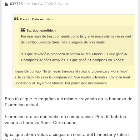
M
#33776
Jue Jun 04, 2026 3:34 am
e
n
s
Gareth_Bale
escribió:
↑
a
j
e
Stardust
escribió:
↑
Por esa regla de tres, con gente como tú, y ante una evidente necesidad
de cambio, Lorenzo Sanz habría seguido de presidente.
"Es que devolvió la grandeza deportiva al Real Madrid. Es que ganó la
Champions 32 años después. Es que ganó 2 Champions en 3 años"...
Imposible contigo. No te hagas trampas al solitario. ¿Lorenzo y Florentino?
¿De verdad? No sirve la comparación. Son niveles diferentes. Como la Real
Sociedad y el Bayern de Múnich. Por poner algo del femenino.
Eres tú el que te engañas a ti mismo creyendo en la bonanza del
Florentino actual.
Florentino era un don nadie en comparación. Pero tú habrías
votado a Lorenzo Sanz. Cero dudas.
Igual que ahora votas a ciegas en contra del bienestar y futuro