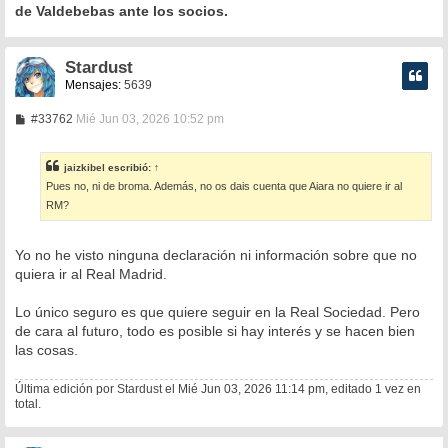
de Valdebebas ante los socios.
Stardust
Mensajes:
5639
M
#33762
Mié Jun 03, 2026 10:52 pm
e
n
s
jaizkibel
escribió:
↑
a
Pues no, ni de broma. Además, no os dais cuenta que Aiara no quiere ir al
j
e
RM?
Yo no he visto ninguna declaración ni información sobre que no
quiera ir al Real Madrid.
Lo único seguro es que quiere seguir en la Real Sociedad. Pero
de cara al futuro, todo es posible si hay interés y se hacen bien
las cosas.
Última edición por
Stardust
el Mié Jun 03, 2026 11:14 pm, editado 1 vez en
total.