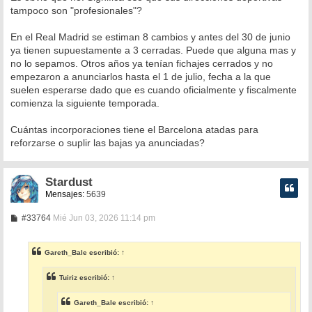
tampoco son "profesionales"?
En el Real Madrid se estiman 8 cambios y antes del 30 de junio
ya tienen supuestamente a 3 cerradas. Puede que alguna mas y
no lo sepamos. Otros años ya tenían fichajes cerrados y no
empezaron a anunciarlos hasta el 1 de julio, fecha a la que
suelen esperarse dado que es cuando oficialmente y fiscalmente
comienza la siguiente temporada.
Cuántas incorporaciones tiene el Barcelona atadas para
reforzarse o suplir las bajas ya anunciadas?
Stardust
Mensajes:
5639
M
#33764
Mié Jun 03, 2026 11:14 pm
e
n
s
Gareth_Bale
escribió:
↑
a
j
e
Tuiriz
escribió:
↑
Gareth_Bale
escribió:
↑