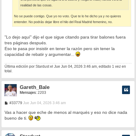
realidad de las cosas.
No se puede contigo. Que yo no voto. Que te lo he dicho ya y no quieres
entender. No podrás dejar libre el hilo del Real Madrid femenino, no.
"Lo dejo aquí" dijo el que sigue citando para tirar balones fuera
tres páginas después.
Eso te pasa por insistir en tener la razón pero sin tener la
capacidad de rebatir y argumentar...
Última edición por
Stardust
el Jue Jun 04, 2026 3:46 am, editado 1 vez en
total.
Gareth_Bale
Mensajes:
2203
M
#33779
Jue Jun 04, 2026 3:46 am
e
n
Vas a hacer que eche de menos al marqués y eso no dice nada
s
bueno de ti.
a
j
e