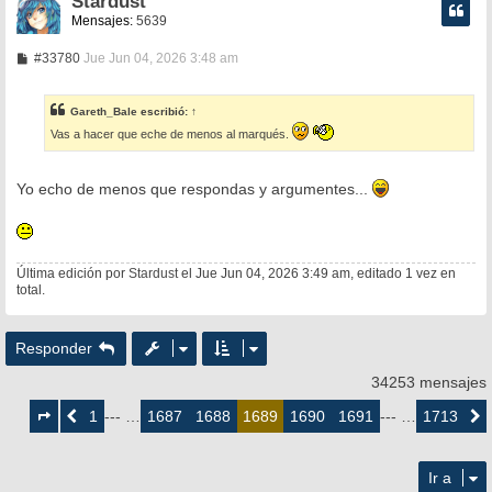
Stardust
Mensajes:
5639
M
#33780
Jue Jun 04, 2026 3:48 am
e
n
s
Gareth_Bale
escribió:
↑
a
j
Vas a hacer que eche de menos al marqués.
e
Yo echo de menos que respondas y argumentes...
Última edición por
Stardust
el Jue Jun 04, 2026 3:49 am, editado 1 vez en
total.
Responder
34253 mensajes
Página
1689
1
1687
1688
1690
1691
1713
Anterior
--- …
1689
--- …
Siguie
de
1713
Ir a