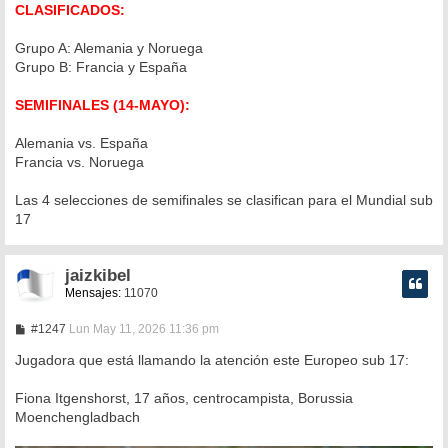
CLASIFICADOS:
Grupo A: Alemania y Noruega
Grupo B: Francia y España
SEMIFINALES (14-MAYO):
Alemania vs. España
Francia vs. Noruega
Las 4 selecciones de semifinales se clasifican para el Mundial sub
17
jaizkibel
Mensajes:
11070
M
#1247
Lun May 11, 2026 11:36 pm
e
n
Jugadora que está llamando la atención este Europeo sub 17:
s
a
Fiona Itgenshorst, 17 años, centrocampista, Borussia
j
e
Moenchengladbach