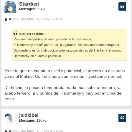
Stardust
Mensajes:
5649
M
#1252
Jue May 14, 2026 7:29 am
e
n
s
jaizkibel
escribió:
↑
a
Resumen del partido de ayer, jornada de la Liga sueca.
j
e
El Hammarby venció por 0-2 al Djurgardens. Victoria importante porque el
Djurgardens es un club posicionado justo por detrás del Häcken y el mismo
Hammarby en cuanto a potencial.
Yo diría que en cuanto a nivel y potencial, el tercero en discordia
ya es el Malmo. Con el dinero que le están inyectando, normal.
De hecho, la pasada temporada, nada más subir a primera, ya
acabó tercero, a 3 puntos del Hammarby y muy por encima del
resto.
jaizkibel
Mensajes:
11070
M
#1253
Jue May 14, 2026 9:58 am