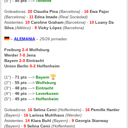
(5°) -
50 pts
--->
Tenerife
Goleadoras:
20
Claudia Pina
(Barcelona)
-
16
Ewa Pajor
(Barcelona)
-
11
Edna Imade
(Real Sociedad)
Asistentes:
10
Caroline Graham
(Barcelona)
-
10
Luany Da
Silva
(Atlético)
-
9
Vicky López
(Barcelona)
–
ALEMANIA
–
25/26 jornadas
Freiburg
2-4
Wolfsburg
Werder
7-0
Jena
Bayern
2-0
Eintracht
Union Berlin
0-2
Hoffenheim
(1°) -
71 pts
--->
Bayern
(2°) -
55 pts
--->
Wolfsburg
(3°) -
48 pts
--->
Eintracht
(4°) -
46 pts
--->
Leverkusen
(5°) -
45 pts
--->
Hoffenheim
Goleadoras:
16
Selina Cerci
(Hoffenheim)
-
16
Pernille Harder
(Bayern)
-
16
Larissa Muhlhaus
(Werder)
Asistentes:
14
Klara Buhl
(Bayern)
-
9
Georgia Stanway
(Bayern)
-
9
Selina Cerci
(Hoffenheim)