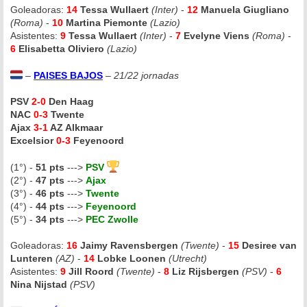
Goleadoras:
14
Tessa Wullaert
(Inter)
-
12
Manuela Giugliano
(Roma)
-
10
Martina Piemonte
(Lazio)
Asistentes:
9
Tessa Wullaert
(Inter)
-
7
Evelyne Viens
(Roma)
-
6
Elisabetta Oliviero
(Lazio)
–
PAISES BAJOS
–
21/22 jornadas
PSV
2-0
Den Haag
NAC
0-3
Twente
Ajax
3-1
AZ Alkmaar
Excelsior
0-3
Feyenoord
(1°) -
51 pts
--->
PSV
(2°) -
47 pts
--->
Ajax
(3°) -
46 pts
--->
Twente
(4°) -
44 pts
--->
Feyenoord
(5°) -
34 pts
--->
PEC Zwolle
Goleadoras:
16
Jaimy Ravensbergen
(Twente)
-
15
Desiree van
Lunteren
(AZ)
-
14
Lobke Loonen
(Utrecht)
Asistentes:
9
Jill Roord
(Twente)
-
8
Liz Rijsbergen
(PSV)
-
6
Nina Nijstad
(PSV)