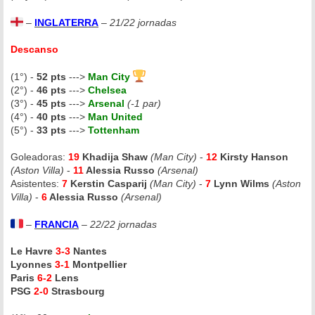
–
INGLATERRA
–
21/22 jornadas
Descanso
(1°) -
52 pts
--->
Man City
(2°) -
46 pts
--->
Chelsea
(3°) -
45 pts
--->
Arsenal
(-1 par)
(4°) -
40 pts
--->
Man United
(5°) -
33 pts
--->
Tottenham
Goleadoras:
19
Khadija Shaw
(Man City)
-
12
Kirsty Hanson
(Aston Villa)
-
11
Alessia Russo
(Arsenal)
Asistentes:
7
Kerstin Casparij
(Man City)
-
7
Lynn Wilms
(Aston
Villa)
-
6
Alessia Russo
(Arsenal)
–
FRANCIA
–
22/22 jornadas
Le Havre
3-3
Nantes
Lyonnes
3-1
Montpellier
Paris
6-2
Lens
PSG
2-0
Strasbourg