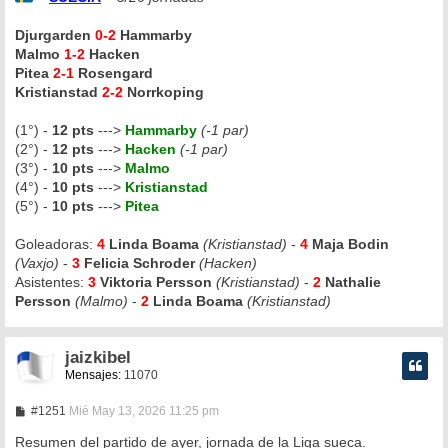
Djurgarden
0-2
Hammarby
Malmo
1-2
Hacken
Pitea
2-1
Rosengard
Kristianstad
2-2
Norrkoping
(1°) -
12 pts
--->
Hammarby
(-1 par)
(2°) -
12 pts
--->
Hacken
(-1 par)
(3°) -
10 pts
--->
Malmo
(4°) -
10 pts
--->
Kristianstad
(5°) -
10 pts
--->
Pitea
Goleadoras:
4
Linda Boama
(Kristianstad)
-
4
Maja Bodin
(Vaxjo)
-
3
Felicia Schroder
(Hacken)
Asistentes:
3
Viktoria Persson
(Kristianstad)
-
2
Nathalie
Persson
(Malmo)
-
2
Linda Boama
(Kristianstad)
jaizkibel
Mensajes:
11070
M
#1251
Mié May 13, 2026 11:25 pm
e
n
Resumen del partido de ayer, jornada de la Liga sueca.