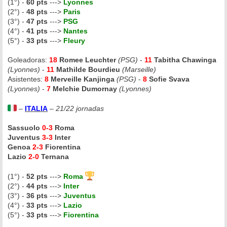
(1°) -
60 pts
--->
Lyonnes
(2°) -
48 pts
--->
Paris
(3°) -
47 pts
--->
PSG
(4°) -
41 pts
--->
Nantes
(5°) -
33 pts
--->
Fleury
Goleadoras:
18
Romee Leuchter
(PSG)
-
11
Tabitha Chawinga
(Lyonnes)
-
11
Mathilde Bourdieu
(Marseille)
Asistentes:
8
Merveille Kanjinga
(PSG)
-
8
Sofie Svava
(Lyonnes)
-
7
Melchie Dumornay
(Lyonnes)
–
ITALIA
–
21/22 jornadas
Sassuolo
0-3
Roma
Juventus
3-3
Inter
Genoa
2-3
Fiorentina
Lazio
2-0
Ternana
(1°) -
52 pts
--->
Roma
(2°) -
44 pts
--->
Inter
(3°) -
36 pts
--->
Juventus
(4°) -
33 pts
--->
Lazio
(5°) -
33 pts
--->
Fiorentina