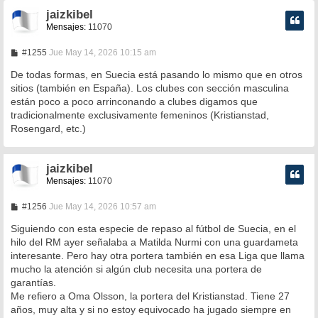
jaizkibel
Mensajes:
11070
M
#1255
Jue May 14, 2026 10:15 am
e
n
De todas formas, en Suecia está pasando lo mismo que en otros
s
sitios (también en España). Los clubes con sección masculina
a
están poco a poco arrinconando a clubes digamos que
j
e
tradicionalmente exclusivamente femeninos (Kristianstad,
Rosengard, etc.)
jaizkibel
Mensajes:
11070
M
#1256
Jue May 14, 2026 10:57 am
e
n
Siguiendo con esta especie de repaso al fútbol de Suecia, en el
s
hilo del RM ayer señalaba a Matilda Nurmi con una guardameta
a
interesante. Pero hay otra portera también en esa Liga que llama
j
e
mucho la atención si algún club necesita una portera de
garantías.
Me refiero a Oma Olsson, la portera del Kristianstad. Tiene 27
años, muy alta y si no estoy equivocado ha jugado siempre en