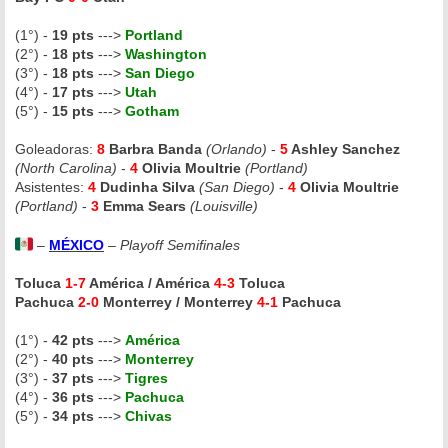
(1°) -
19 pts
--->
Portland
(2°) -
18 pts
--->
Washington
(3°) -
18 pts
--->
San Diego
(4°) -
17 pts
--->
Utah
(5°) -
15 pts
--->
Gotham
Goleadoras:
8
Barbra Banda
(Orlando)
-
5
Ashley Sanchez
(North Carolina)
-
4
Olivia Moultrie
(Portland)
Asistentes:
4
Dudinha Silva
(San Diego)
-
4
Olivia Moultrie
(Portland)
-
3
Emma Sears
(Louisville)
–
MÉXICO
–
Playoff Semifinales
Toluca
1-7
América / América
4-3
Toluca
Pachuca
2-0
Monterrey / Monterrey
4-1
Pachuca
(1°) -
42 pts
--->
América
(2°) -
40 pts
--->
Monterrey
(3°) -
37 pts
--->
Tigres
(4°) -
36 pts
--->
Pachuca
(5°) -
34 pts
--->
Chivas