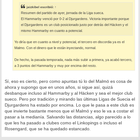
j
e
jaizkibel
escribió:
↑
Resumen del partido de ayer, jornada de la Liga sueca.
El Hammarby venció por 0-2 al Djurgardens. Victoria importante porque
el Djurgardens es un club posicionado justo por detrás del Häcken y el
mismo Hammarby en cuanto a potencial.
Yo diría que en cuanto a nivel y potencial, el tercero en discordia ya es el
Malmo. Con el dinero que le están inyectando, normal.
De hecho, la pasada temporada, nada más subir a primera, ya acabó tercero,
a 3 puntos del Hammarby y muy por encima del resto.
Sí, eso es cierto, pero como apuntas tú lo del Malmö es cosa de
ahora y supongo que en unos años, si sigue así, quizá
desbanque incluso al Hammarby y al Häcken y sea el mejor club
sueco. Pero por tradición y mirando las últimas Ligas de Suecia el
Djurgardens ha estado por encima. Lo que le pasa a este club es
que invierte bastante menos que el Malmö y eso le va a costar el
pasar a la medianía. Salvando las distancias, algo parecido a lo
que les ha pasado a clubes como el Linkopings o incluso el
Rosengard, que se ha quedado estancado.