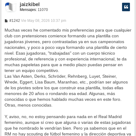
jaizkibel
Mensajes:
11070
M
#1242
Vie May 08, 2026 10:37 pm
e
n
Muchas veces he comentado mis preferencias para que cualquier
s
club con pretensiones comience formando una plantilla con
a
jugadoras jóvenes, pero contrastadas ya en sus campeonatos
j
e
nacionales, y poco a poco vaya formando una plantilla de cierto
nivel. Esas jugadoras, "trabajadas" con un cuerpo técnico
profesional, de referencia y con experiencia internacional, te da
muchas papeletas para que a medio plazo puedas pensar en
tener un equipo competitivo.
Las Van Asten, Derks, Schröder, Rehnberg, Luyet, Steiner,
Wrede, Eggert, Lisa Baum, Maranhao, etc., podrían ser algunos
de los pivotes sobre los que construir esa plantilla, todas ellas
menores de 20 años o rondando esa edad. Algunas, más
conocidas o que hemos hablado muchas veces en este foro.
Otras, menos conocidas.
Y, aviso, no, no estoy pensando para nada en el Real Madrid
femenino, aunque sí creo que alguna o varias de estas jugadoras
que he nombrado le vendrían bien. Pero ya sabemos que en el
RM no hay scouting de fútbol femenino y la dirección deportiva va