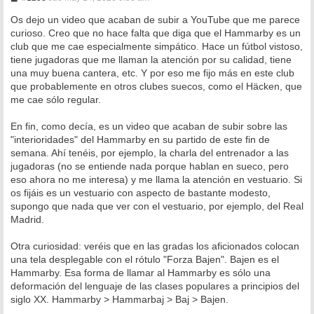
e
n
Os dejo un video que acaban de subir a YouTube que me parece
s
curioso. Creo que no hace falta que diga que el Hammarby es un
a
club que me cae especialmente simpático. Hace un fútbol vistoso,
j
e
tiene jugadoras que me llaman la atención por su calidad, tiene
una muy buena cantera, etc. Y por eso me fijo más en este club
que probablemente en otros clubes suecos, como el Häcken, que
me cae sólo regular.
En fin, como decía, es un video que acaban de subir sobre las
"interioridades" del Hammarby en su partido de este fin de
semana. Ahí tenéis, por ejemplo, la charla del entrenador a las
jugadoras (no se entiende nada porque hablan en sueco, pero
eso ahora no me interesa) y me llama la atención en vestuario. Si
os fijáis es un vestuario con aspecto de bastante modesto,
supongo que nada que ver con el vestuario, por ejemplo, del Real
Madrid.
Otra curiosidad: veréis que en las gradas los aficionados colocan
una tela desplegable con el rótulo "Forza Bajen". Bajen es el
Hammarby. Esa forma de llamar al Hammarby es sólo una
deformación del lenguaje de las clases populares a principios del
siglo XX. Hammarby > Hammarbaj > Baj > Bajen.