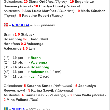
Goleadoras:
20
Diana Ordóñez
(Tigres)
-
19
Eugenie Le
Sommer
(Toluca)
-
16
Charlyn Corral
(Pachuca)
Asistentes:
9
Ana Lucía Martínez
(Cruz Azul)
-
9
María Sánchez
(Tigres)
-
8
Faustine Robert
(Toluca)
–
NORUEGA
–
7/22 jornadas
Brann
1-0
Stabaek
Rosenborg
3-0
Bodo Glimt
Honefoss
0-3
Valerenga
Aalesunds
1-0
Lyn
(1°) -
19 pts
--->
Brann
(2°) -
16 pts
--->
Valerenga
(3°) -
14 pts
--->
Rosenborg
(4°) -
13 pts
--->
Aalesunds
(-1 par)
(5°) -
11 pts
--->
Lyn
(-1 par)
Goleadoras:
5
Katarina Sunde
(Aalesunds)
-
5
Joshualyn
Reeves
(Lyn)
-
5
Karina Saevik
(Valerenga)
Asistentes:
4
Karina Saevik
(Valerenga)
-
3
Ilona Walta
(Molde)
-
2
Mina Folland
(Roa)
–
SUECIA
–
5/26 jornadas