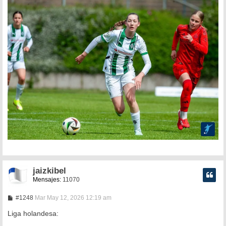
jaizkibel
Mensajes:
11070
M
#1248
Mar May 12, 2026 12:19 am
e
n
Liga holandesa:
s
a