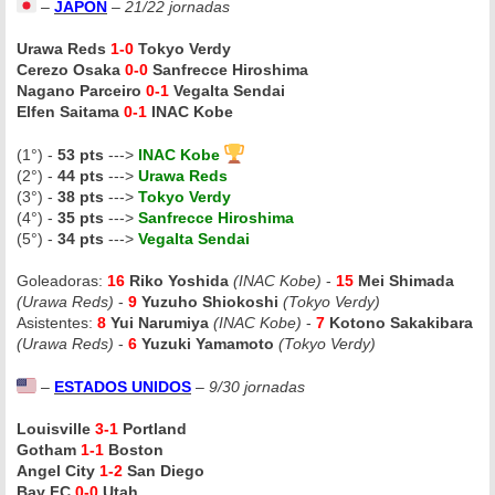
–
JAPÓN
–
21/22 jornadas
Urawa Reds
1-0
Tokyo Verdy
Cerezo Osaka
0-0
Sanfrecce Hiroshima
Nagano Parceiro
0-1
Vegalta Sendai
Elfen Saitama
0-1
INAC Kobe
(1°) -
53 pts
--->
INAC Kobe
(2°) -
44 pts
--->
Urawa Reds
(3°) -
38 pts
--->
Tokyo Verdy
(4°) -
35 pts
--->
Sanfrecce Hiroshima
(5°) -
34 pts
--->
Vegalta Sendai
Goleadoras:
16
Riko Yoshida
(INAC Kobe)
-
15
Mei Shimada
(Urawa Reds)
-
9
Yuzuho Shiokoshi
(Tokyo Verdy)
Asistentes:
8
Yui Narumiya
(INAC Kobe)
-
7
Kotono Sakakibara
(Urawa Reds)
-
6
Yuzuki Yamamoto
(Tokyo Verdy)
–
ESTADOS UNIDOS
–
9/30 jornadas
Louisville
3-1
Portland
Gotham
1-1
Boston
Angel City
1-2
San Diego
Bay FC
0-0
Utah