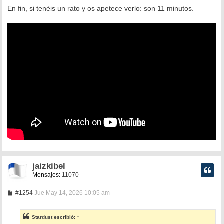
En fin, si tenéis un rato y os apetece verlo: son 11 minutos.
jaizkibel
Mensajes:
11070
M
#1254
Jue May 14, 2026 10:05 am
e
n
s
Stardust
escribió:
↑
a