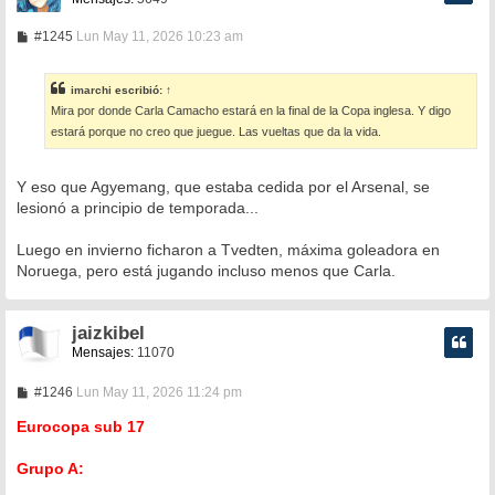
M
#1245
Lun May 11, 2026 10:23 am
e
n
s
imarchi
escribió:
↑
a
Mira por donde Carla Camacho estará en la final de la Copa inglesa. Y digo
j
e
estará porque no creo que juegue. Las vueltas que da la vida.
Y eso que Agyemang, que estaba cedida por el Arsenal, se
lesionó a principio de temporada...
Luego en invierno ficharon a Tvedten, máxima goleadora en
Noruega, pero está jugando incluso menos que Carla.
jaizkibel
Mensajes:
11070
M
#1246
Lun May 11, 2026 11:24 pm
e
n
Eurocopa sub 17
s
a
Grupo A:
j
e