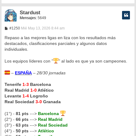
Stardust
Mensajes:
5649
M
#1250
Mié May 13, 2026 8:44 am
e
n
Repaso a las mejores ligas en liza con los resultados más
s
destacados, clasificaciones parciales y algunos datos
a
individuales.
j
e
Los equipos líderes con "
" al lado es que ya son campeones.
–
ESPAÑA
–
28/30 jornadas
Tenerife
1-3
Barcelona
Real Madrid
1-0
Atlético
Levante
1-4
Logroño
Real Sociedad
3-0
Granada
(1°) -
81 pts
--->
Barcelona
(2°) -
66 pts
--->
Real Madrid
(3°) -
63 pts
--->
Real Sociedad
(4°) -
50 pts
--->
Atlético