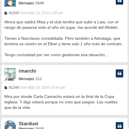
Mensajes:
5649
M
#1243
Dom May 10, 2026 1:08 pm
e
n
Ahora que saldrá Misa y el club tendrá que subir a Laia, con el
s
riesgo de pasarse todo el año sin jugar, me acordé del Athletic.
a
j
e
Tienen a Nanclares consolidada. Pero también a Astralaga, que
termina su cesión en el Eibar y tiene solo 1 año más de contrato.
Tengo curiosidad por ver como gestionan esa situación...
imarchi
Mensajes:
212
M
#1244
Dom May 10, 2026 10:44 pm
e
n
Mira por donde Carla Camacho estará en la final de la Copa
s
inglesa. Y digo estará porque no creo que juegue. Las vueltas
a
que da la vida.
j
e
Stardust
Mensajes:
5649