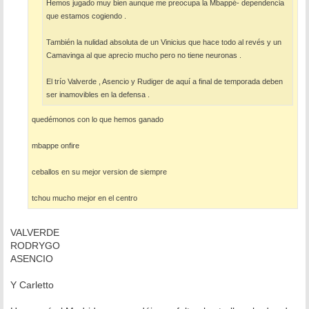
Hemos jugado muy bien aunque me preocupa la Mbappé- dependencia
que estamos cogiendo .
También la nulidad absoluta de un Vinicius que hace todo al revés y un
Camavinga al que aprecio mucho pero no tiene neuronas .
El trío Valverde , Asencio y Rudiger de aquí a final de temporada deben
ser inamovibles en la defensa .
quedémonos con lo que hemos ganado
mbappe onfire
ceballos en su mejor version de siempre
tchou mucho mejor en el centro
VALVERDE
RODRYGO
ASENCIO
Y Carletto