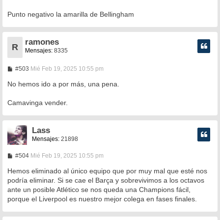
Punto negativo la amarilla de Bellingham
ramones
R
Mensajes:
8335
M
#503
Mié Feb 19, 2025 10:55 pm
e
n
No hemos ido a por más, una pena.
s
a
Camavinga vender.
j
e
Lass
Mensajes:
21898
M
#504
Mié Feb 19, 2025 10:55 pm
e
n
Hemos eliminado al único equipo que por muy mal que esté nos
s
podría eliminar. Si se cae el Barça y sobrevivimos a los octavos
a
ante un posible Atlético se nos queda una Champions fácil,
j
e
porque el Liverpool es nuestro mejor colega en fases finales.