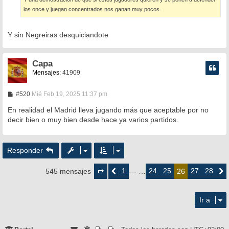
los once y juegan concentrados nos ganan muy pocos.
Y sin Negreiras desquiciandote
Capa
Mensajes:
41909
M
#520
Mié Feb 19, 2025 11:37 pm
e
n
En realidad el Madrid lleva jugando más que aceptable por no
s
decir bien o muy bien desde hace ya varios partidos.
a
j
e
Responder
Página
26
1
24
25
27
28
545 mensajes
Anterior
--- …
26
Siguie
de
28
Ir a