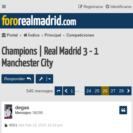
Registrarse
Identificarse
foro
realmadrid
.com
Portal
Índice
Principal
Competiciones
Champions | Real Madrid 3 - 1
Manchester City
Responder
Página
26
1
24
25
27
28
545 mensajes
Anterior
--- …
26
Siguie
de
28
degas
Mensajes:
58295
M
#501
Mié Feb 19, 2025 10:54 pm
e