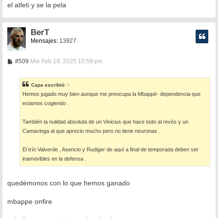
el atleti y se la pela
BerT
Mensajes:
13927
M
#509
Mié Feb 19, 2025 10:59 pm
e
n
s
Capa
escribió:
↑
a
Hemos jugado muy bien aunque me preocupa la Mbappé- dependencia que
j
e
estamos cogiendo .
También la nulidad absoluta de un Vinicius que hace todo al revés y un
Camavinga al que aprecio mucho pero no tiene neuronas .
El trío Valverde , Asencio y Rudiger de aquí a final de temporada deben ser
inamovibles en la defensa .
quedémonos con lo que hemos ganado
mbappe onfire