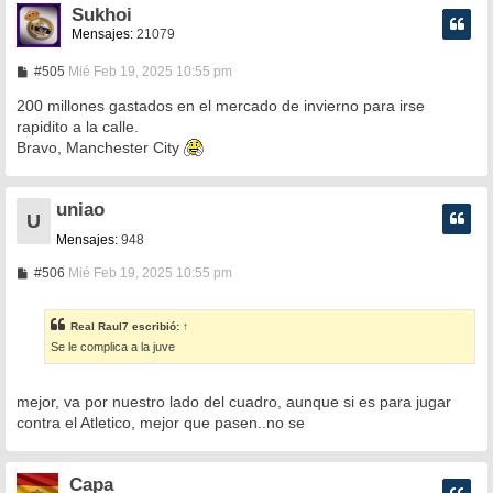
Sukhoi
Mensajes:
21079
M
#505
Mié Feb 19, 2025 10:55 pm
e
n
200 millones gastados en el mercado de invierno para irse
s
rapidito a la calle.
a
Bravo, Manchester City
j
e
uniao
U
Mensajes:
948
M
#506
Mié Feb 19, 2025 10:55 pm
e
n
s
Real Raul7
escribió:
↑
a
Se le complica a la juve
j
e
mejor, va por nuestro lado del cuadro, aunque si es para jugar
contra el Atletico, mejor que pasen..no se
Capa