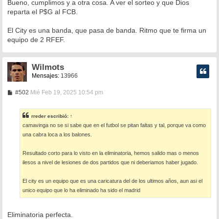
n
Bueno, cumplimos y a otra cosa. A ver el sorteo y que Dios
s
reparta el P$G al FCB.
a
j
e
El City es una banda, que pasa de banda. Ritmo que te firma un
equipo de 2 RFEF.
Wilmots
Mensajes:
13966
M
#502
Mié Feb 19, 2025 10:54 pm
e
n
s
rreder
escribió:
↑
a
camavinga no se si sabe que en el futbol se pitan faltas y tal, porque va como
j
e
una cabra loca a los balones.
Resultado corto para lo visto en la eliminatoria, hemos salido mas o menos
ilesos a nivel de lesiones de dos partidos que ni deberiamos haber jugado.
El city es un equipo que es una caricatura del de los ultimos años, aun asi el
unico equipo que lo ha eliminado ha sido el madrid
Eliminatoria perfecta.