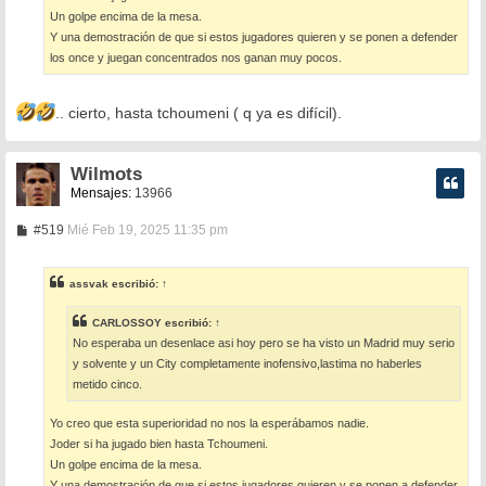
Un golpe encima de la mesa.
Y una demostración de que si estos jugadores quieren y se ponen a defender
los once y juegan concentrados nos ganan muy pocos.
.. cierto, hasta tchoumeni ( q ya es difícil).
Wilmots
Mensajes:
13966
M
#519
Mié Feb 19, 2025 11:35 pm
e
n
s
assvak
escribió:
↑
a
j
e
CARLOSSOY
escribió:
↑
No esperaba un desenlace asi hoy pero se ha visto un Madrid muy serio
y solvente y un City completamente inofensivo,lastima no haberles
metido cinco.
Yo creo que esta superioridad no nos la esperábamos nadie.
Joder si ha jugado bien hasta Tchoumeni.
Un golpe encima de la mesa.
Y una demostración de que si estos jugadores quieren y se ponen a defender