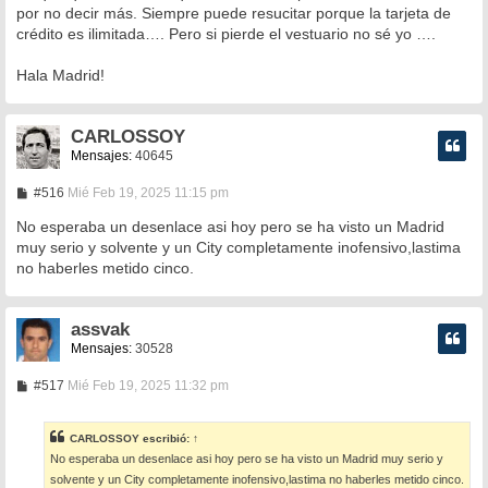
por no decir más. Siempre puede resucitar porque la tarjeta de
crédito es ilimitada…. Pero si pierde el vestuario no sé yo ….
Hala Madrid!
CARLOSSOY
Mensajes:
40645
M
#516
Mié Feb 19, 2025 11:15 pm
e
n
No esperaba un desenlace asi hoy pero se ha visto un Madrid
s
muy serio y solvente y un City completamente inofensivo,lastima
a
no haberles metido cinco.
j
e
assvak
Mensajes:
30528
M
#517
Mié Feb 19, 2025 11:32 pm
e
n
s
CARLOSSOY
escribió:
↑
a
No esperaba un desenlace asi hoy pero se ha visto un Madrid muy serio y
j
e
solvente y un City completamente inofensivo,lastima no haberles metido cinco.