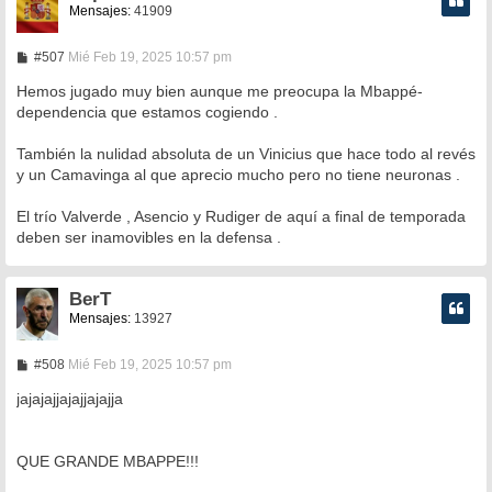
Mensajes:
41909
M
#507
Mié Feb 19, 2025 10:57 pm
e
n
Hemos jugado muy bien aunque me preocupa la Mbappé-
s
dependencia que estamos cogiendo .
a
j
e
También la nulidad absoluta de un Vinicius que hace todo al revés
y un Camavinga al que aprecio mucho pero no tiene neuronas .
El trío Valverde , Asencio y Rudiger de aquí a final de temporada
deben ser inamovibles en la defensa .
BerT
Mensajes:
13927
M
#508
Mié Feb 19, 2025 10:57 pm
e
n
jajajajjajajjajajja
s
a
j
e
QUE GRANDE MBAPPE!!!