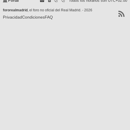
Portal
Todos los horarios son
UTC+02:00
fororealmadrid
, el foro no oficial del Real Madrid. - 2026
Privacidad
Condiciones
FAQ