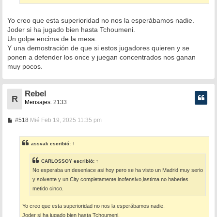
Yo creo que esta superioridad no nos la esperábamos nadie.
Joder si ha jugado bien hasta Tchoumeni.
Un golpe encima de la mesa.
Y una demostración de que si estos jugadores quieren y se
ponen a defender los once y juegan concentrados nos ganan
muy pocos.
Rebel
R
Mensajes:
2133
M
#518
Mié Feb 19, 2025 11:35 pm
e
n
s
assvak
escribió:
↑
a
j
e
CARLOSSOY
escribió:
↑
No esperaba un desenlace asi hoy pero se ha visto un Madrid muy serio
y solvente y un City completamente inofensivo,lastima no haberles
metido cinco.
Yo creo que esta superioridad no nos la esperábamos nadie.
Joder si ha jugado bien hasta Tchoumeni.