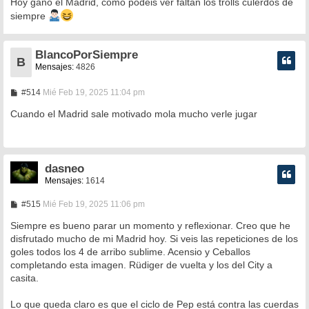
Hoy ganó el Madrid, como podéis ver faltan los trolls culerdos de
siempre
BlancoPorSiempre
B
Mensajes:
4826
M
#514
Mié Feb 19, 2025 11:04 pm
e
n
Cuando el Madrid sale motivado mola mucho verle jugar
s
a
j
e
dasneo
Mensajes:
1614
M
#515
Mié Feb 19, 2025 11:06 pm
e
n
Siempre es bueno parar un momento y reflexionar. Creo que he
s
disfrutado mucho de mi Madrid hoy. Si veis las repeticiones de los
a
goles todos los 4 de arribo sublime. Acensio y Ceballos
j
e
completando esta imagen. Rüdiger de vuelta y los del City a
casita.
Lo que queda claro es que el ciclo de Pep está contra las cuerdas