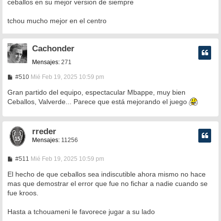
ceballos en su mejor version de siempre
tchou mucho mejor en el centro
Cachonder
Mensajes:
271
M
#510
Mié Feb 19, 2025 10:59 pm
e
n
Gran partido del equipo, espectacular Mbappe, muy bien
s
Ceballos, Valverde... Parece que está mejorando el juego
a
j
e
rreder
Mensajes:
11256
M
#511
Mié Feb 19, 2025 10:59 pm
e
n
El hecho de que ceballos sea indiscutible ahora mismo no hace
s
mas que demostrar el error que fue no fichar a nadie cuando se
a
fue kroos.
j
e
Hasta a tchouameni le favorece jugar a su lado