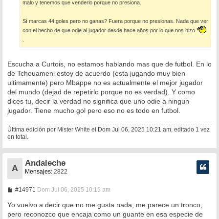
malo y tenemos que venderlo porque no presiona.
Sí marcas 44 goles pero no ganas? Fuera porque no presionas. Nada que ver
con el hecho de que odie al jugador desde hace años por lo que nos hizo
.
Escucha a Curtois, no estamos hablando mas que de futbol. En lo
de Tchouameni estoy de acuerdo (esta jugando muy bien
ultimamente) pero Mbappe no es actualmente el mejor jugador
del mundo (dejad de repetirlo porque no es verdad). Y como
dices tu, decir la verdad no significa que uno odie a ningun
jugador. Tiene mucho gol pero eso no es todo en futbol.
Última edición por
Mister White
el Dom Jul 06, 2025 10:21 am, editado 1 vez
en total.
Andaleche
A
Mensajes:
2822
M
#14971
Dom Jul 06, 2025 10:19 am
e
n
Yo vuelvo a decir que no me gusta nada, me parece un tronco,
s
pero reconozco que encaja como un guante en esa especie de
a