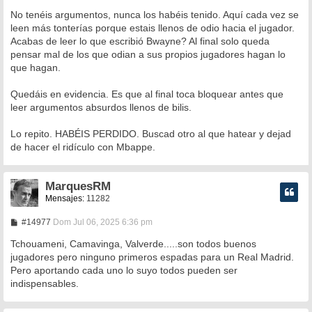
No tenéis argumentos, nunca los habéis tenido. Aquí cada vez se
leen más tonterías porque estais llenos de odio hacia el jugador.
Acabas de leer lo que escribió Bwayne? Al final solo queda
pensar mal de los que odian a sus propios jugadores hagan lo
que hagan.
Quedáis en evidencia. Es que al final toca bloquear antes que
leer argumentos absurdos llenos de bilis.
Lo repito. HABÉIS PERDIDO. Buscad otro al que hatear y dejad
de hacer el ridículo con Mbappe.
MarquesRM
Mensajes:
11282
M
#14977
Dom Jul 06, 2025 6:36 pm
e
n
Tchouameni, Camavinga, Valverde.....son todos buenos
s
jugadores pero ninguno primeros espadas para un Real Madrid.
a
Pero aportando cada uno lo suyo todos pueden ser
j
e
indispensables.