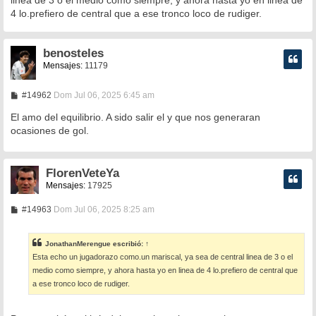
a
4 lo.prefiero de central que a ese tronco loco de rudiger.
j
e
benosteles
Mensajes:
11179
M
#14962
Dom Jul 06, 2025 6:45 am
e
n
El amo del equilibrio. A sido salir el y que nos generaran
s
ocasiones de gol.
a
j
e
FlorenVeteYa
Mensajes:
17925
M
#14963
Dom Jul 06, 2025 8:25 am
e
n
s
JonathanMerengue
escribió:
↑
a
Esta echo un jugadorazo como.un mariscal, ya sea de central linea de 3 o el
j
e
medio como siempre, y ahora hasta yo en linea de 4 lo.prefiero de central que
a ese tronco loco de rudiger.