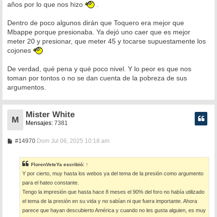
años por lo que nos hizo
.
Dentro de poco algunos dirán que Toquero era mejor que
Mbappe porque presionaba. Ya dejó uno caer que es mejor
meter 20 y presionar, que meter 45 y tocarse supuestamente los
cojones
De verdad, qué pena y qué poco nivel. Y lo peor es que nos
toman por tontos o no se dan cuenta de la pobreza de sus
argumentos.
Mister White
M
Mensajes:
7381
M
#14970
Dom Jul 06, 2025 10:18 am
e
n
s
FlorenVeteYa
escribió:
↑
a
Y por cierto, muy hasta los webos ya del tema de la presión como argumento
j
e
para el hateo constante.
Tengo la impresión que hasta hace 8 meses el 90% del foro no había utilizado
el tema de la presión en su vida y no sabían ni que fuera importante. Ahora
parece que hayan descubierto América y cuando no les gusta alguien, es muy