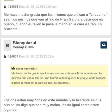
M
#14966
Dom Jul 06, 2025 10:03 am
e
n
Me hace mucha gracia que los mismos que critican a Tchouameni
s
sean los mismos que van al hilo de Fran García a decir que es
a
bueno, cuando Aurelien le pasa la mano en la cara a Fran. Es
j
e
hilarante...
Blanquiazul
B
Mensajes:
2807
M
#14967
Dom Jul 06, 2025 10:11 am
e
n
s
ducati
escribió:
↑
a
Me hace mucha gracia que los mismos que critican a Tchouameni sean los
j
e
mismos que van al hilo de Fran García a decir que es bueno, cuando Aurelien
le pasa la mano en la cara a Fran. Es hilarante...
.
Los dos están muy finos en este mundial y lo hilarante es que
aún se les diga que son muy malos, les da igual como esten
jugando.