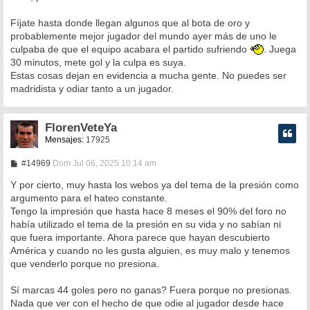
Fíjate hasta donde llegan algunos que al bota de oro y
probablemente mejor jugador del mundo ayer más de uno le
culpaba de que el equipo acabara el partido sufriendo
. Juega
30 minutos, mete gol y la culpa es suya.
Estas cosas dejan en evidencia a mucha gente. No puedes ser
madridista y odiar tanto a un jugador.
FlorenVeteYa
Mensajes:
17925
M
#14969
Dom Jul 06, 2025 10:14 am
e
n
Y por cierto, muy hasta los webos ya del tema de la presión como
s
argumento para el hateo constante.
a
Tengo la impresión que hasta hace 8 meses el 90% del foro no
j
e
había utilizado el tema de la presión en su vida y no sabían ni
que fuera importante. Ahora parece que hayan descubierto
América y cuando no les gusta alguien, es muy malo y tenemos
que venderlo porque no presiona.
Sí marcas 44 goles pero no ganas? Fuera porque no presionas.
Nada que ver con el hecho de que odie al jugador desde hace