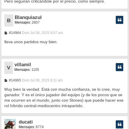
Pero seguirán criticándole por el precio, como siempre.
Blanquiazul
B
Mensajes:
2807
M
#14964
Dom Jul 06, 2025 9:07 am
e
n
lleva unos partidos muy bien.
s
a
j
e
villamil
V
Mensajes:
1105
M
#14965
Dom Jul 06, 2025 9:11 am
e
n
Muy bien la verdad. Está con mucha confianza, se lo cree, muy
s
ganador. Y es el único jugador del equipo (y de los pocos que se
a
me ocurren en el mundo, junto con Stones) que puede hacer ese
j
e
rol híbrido central-mediocentro intrapartido.
ducati
Mensajes:
8774