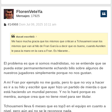
FlorenVeteYa
Mensajes:
17925
M
#14968
Dom Jul 06, 2025 10:11 am
e
n
s
ducati
escribió:
↑
a
Me hace mucha gracia que los mismos que critican a Tchouameni sean los
j
e
mismos que van al hilo de Fran García a decir que es bueno, cuando Aurelien
le pasa la mano en la cara a Fran. Es hilarante...
El problema es que si somos madridistas, no se entiende que se
pueda estar permanentemente echando bilis sobre algunos de
nuestros jugadores simplemente porque no nos gustan.
A mí Fran por ejemplo no me gusta, pero lo que no voy a hacer
es ir a su hilo y escribir que ayer hizo un partido de mierda o que
está haciendo un mundial penoso. Y no lo haré porque es
mentira, aunque crea que no tiene nivel para ser titular.
Tchouameni lleva 6 meses que es top3 en el equipo en cuanto a
nivel, pero aún así no se le reconoce nada.