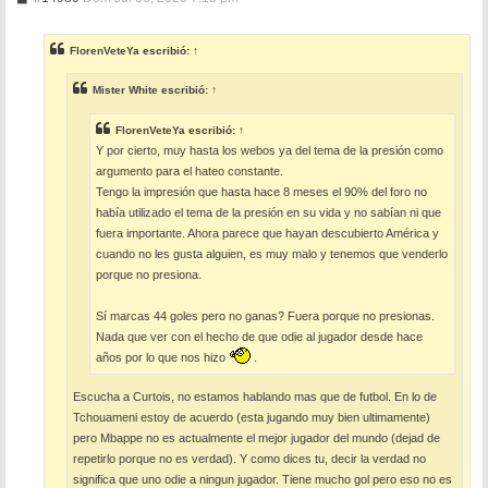
e
n
s
FlorenVeteYa
escribió:
↑
a
j
e
Mister White
escribió:
↑
FlorenVeteYa
escribió:
↑
Y por cierto, muy hasta los webos ya del tema de la presión como
argumento para el hateo constante.
Tengo la impresión que hasta hace 8 meses el 90% del foro no
había utilizado el tema de la presión en su vida y no sabían ni que
fuera importante. Ahora parece que hayan descubierto América y
cuando no les gusta alguien, es muy malo y tenemos que venderlo
porque no presiona.
Sí marcas 44 goles pero no ganas? Fuera porque no presionas.
Nada que ver con el hecho de que odie al jugador desde hace
años por lo que nos hizo
.
Escucha a Curtois, no estamos hablando mas que de futbol. En lo de
Tchouameni estoy de acuerdo (esta jugando muy bien ultimamente)
pero Mbappe no es actualmente el mejor jugador del mundo (dejad de
repetirlo porque no es verdad). Y como dices tu, decir la verdad no
significa que uno odie a ningun jugador. Tiene mucho gol pero eso no es