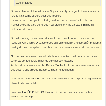
todo en futbol.
Si no es el mejor del mundo es top3, y eso es algo innegable. Pero aquí medio
foro lo trata como si fuera peor que Toquero.
En los delanteros el gol lo es todo, perdona que te corrija Se le fichó para
marcar goles, no para ser el que más presione. Y ha ganado infinidad de
títulos siendo como es.
Sí tan lastre es, por qué era indiscutible para Luis Enrique a pesar de que
fuese un verso libre? O acaso crees que Lucho hubiera tenido algún problema
en dejarle en el banquillo en su último año de contrato y sabiendo que se iba?
No tenéis argumentos, nunca los habéis tenido. Aquí cada vez se leen más
tonterías porque estais llenos de odio hacia el jugador.
Acabas de leer lo que escribió Bwayne? Al final solo queda pensar mal de los
que odian a sus propios jugadores hagan lo que hagan.
Quedáis en evidencia. Es que al final toca bloquear antes que leer argumentos
absurdos llenos de bilis.
Lo repito. HABÉIS PERDIDO. Buscad otro al que hatear y dejad de hacer el
ridículo con Mbappe.