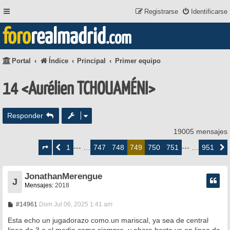
Registrarse
Identificarse
foro
realmadrid
.com
Portal
Índice
Principal
Primer equipo
14 <Aurélien TCHOUAMÉNI>
Responder
19005 mensajes
Página
749
1
747
748
750
751
951
Anterior
--- …
749
--- …
Siguie
de
951
JonathanMerengue
J
Mensajes:
2018
M
#14961
Dom Jul 06, 2025 1:41 am
e
n
Esta echo un jugadorazo como.un mariscal, ya sea de central
s
linea de 3 o el medio como siempre, y ahora hasta yo en linea de