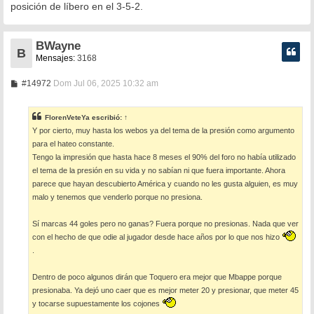
posición de líbero en el 3-5-2.
j
e
BWayne
B
Mensajes:
3168
M
#14972
Dom Jul 06, 2025 10:32 am
e
n
s
FlorenVeteYa
escribió:
↑
a
Y por cierto, muy hasta los webos ya del tema de la presión como argumento
j
e
para el hateo constante.
Tengo la impresión que hasta hace 8 meses el 90% del foro no había utilizado
el tema de la presión en su vida y no sabían ni que fuera importante. Ahora
parece que hayan descubierto América y cuando no les gusta alguien, es muy
malo y tenemos que venderlo porque no presiona.
Sí marcas 44 goles pero no ganas? Fuera porque no presionas. Nada que ver
con el hecho de que odie al jugador desde hace años por lo que nos hizo
.
Dentro de poco algunos dirán que Toquero era mejor que Mbappe porque
presionaba. Ya dejó uno caer que es mejor meter 20 y presionar, que meter 45
y tocarse supuestamente los cojones