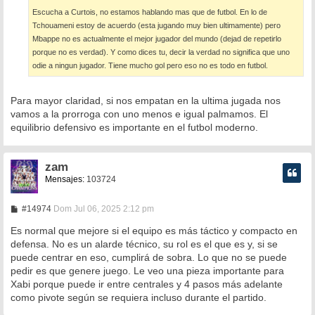
Escucha a Curtois, no estamos hablando mas que de futbol. En lo de
Tchouameni estoy de acuerdo (esta jugando muy bien ultimamente) pero
Mbappe no es actualmente el mejor jugador del mundo (dejad de repetirlo
porque no es verdad). Y como dices tu, decir la verdad no significa que uno
odie a ningun jugador. Tiene mucho gol pero eso no es todo en futbol.
Para mayor claridad, si nos empatan en la ultima jugada nos
vamos a la prorroga con uno menos e igual palmamos. El
equilibrio defensivo es importante en el futbol moderno.
zam
Mensajes:
103724
M
#14974
Dom Jul 06, 2025 2:12 pm
e
n
Es normal que mejore si el equipo es más táctico y compacto en
s
defensa. No es un alarde técnico, su rol es el que es y, si se
a
puede centrar en eso, cumplirá de sobra. Lo que no se puede
j
e
pedir es que genere juego. Le veo una pieza importante para
Xabi porque puede ir entre centrales y 4 pasos más adelante
como pivote según se requiera incluso durante el partido.