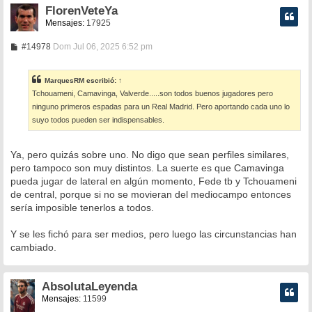
FlorenVeteYa
Mensajes:
17925
M
#14978
Dom Jul 06, 2025 6:52 pm
e
n
s
MarquesRM
escribió:
↑
a
Tchouameni, Camavinga, Valverde.....son todos buenos jugadores pero
j
e
ninguno primeros espadas para un Real Madrid. Pero aportando cada uno lo
suyo todos pueden ser indispensables.
Ya, pero quizás sobre uno. No digo que sean perfiles similares,
pero tampoco son muy distintos. La suerte es que Camavinga
pueda jugar de lateral en algún momento, Fede tb y Tchouameni
de central, porque si no se movieran del mediocampo entonces
sería imposible tenerlos a todos.
Y se les fichó para ser medios, pero luego las circunstancias han
cambiado.
AbsolutaLeyenda
Mensajes:
11599