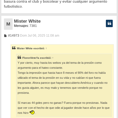
basura contra el club y boicotear y evitar cualquier argumento
futbolístico.
Mister White
M
Mensajes:
7381
M
#14973
Dom Jul 06, 2025 11:08 am
e
n
s
Mister White
escribió:
↑
a
j
e
FlorenVeteYa
escribió:
↑
Y por cierto, muy hasta los webos ya del tema de la presión como
argumento para el hateo constante.
Tengo la impresión que hasta hace 8 meses el 90% del foro no había
utilizado el tema de la presión en su vida y no sabían ni que fuera
importante. Ahora parece que hayan descubierto América y cuando no
les gusta alguien, es muy malo y tenemos que venderlo porque no
presiona.
Sí marcas 44 goles pero no ganas? Fuera porque no presionas. Nada
que ver con el hecho de que odie al jugador desde hace años por lo que
nos hizo
.