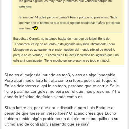
les gusta alguien, es muy malo y tenemos que venderlo porque no
presiona.
Sí marcas 44 goles pero no ganas? Fuera porque no presionas. Nada
que ver con el hecho de que odie al jugador desde hace años por lo que
nos hizo
.
Escucha a Curtois, no estamos hablando mas que de futbol. En lo de
Tchouameni estoy de acuerdo (esta jugando muy bien ultimamente) pero
Mbappe no es actualmente el mejor jugador del mundo (dejad de repetirlo
porque no es verdad). Y como dices tu, decir la verdad no significa que uno
odie a ningun jugador. Tiene mucho gol pero eso no es todo en futbol.
Si no es el mejor del mundo es top3, y eso es algo innegable.
Pero aquí medio foro lo trata como si fuera peor que Toquero.
En los delanteros el gol lo es todo, perdona que te corrija Se le
fichó para marcar goles, no para ser el que más presione. Y ha
ganado infinidad de títulos siendo como es.
Sí tan lastre es, por qué era indiscutible para Luis Enrique a
pesar de que fuese un verso libre? O acaso crees que Lucho
hubiera tenido algún problema en dejarle en el banquillo en su
último año de contrato y sabiendo que se iba?