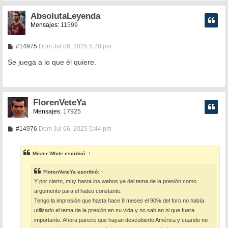
AbsolutaLeyenda
Mensajes:
11599
M
#14975
Dom Jul 06, 2025 5:28 pm
e
n
Se juega a lo que él quiere.
s
a
j
e
FlorenVeteYa
Mensajes:
17925
M
#14976
Dom Jul 06, 2025 5:44 pm
e
n
s
Mister White
escribió:
↑
a
j
e
FlorenVeteYa
escribió:
↑
Y por cierto, muy hasta los webos ya del tema de la presión como
argumento para el hateo constante.
Tengo la impresión que hasta hace 8 meses el 90% del foro no había
utilizado el tema de la presión en su vida y no sabían ni que fuera
importante. Ahora parece que hayan descubierto América y cuando no