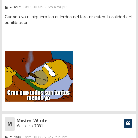
M
#14979
Dom Jul 06, 2025 6:54 pm
e
n
Cuando ya ni siquiera los culerdos del foro discuten la calidad del
s
equilibrador
a
j
e
Mister White
M
Mensajes:
7381
M
#14980
Dom Jul 06, 2025 7:15 pm