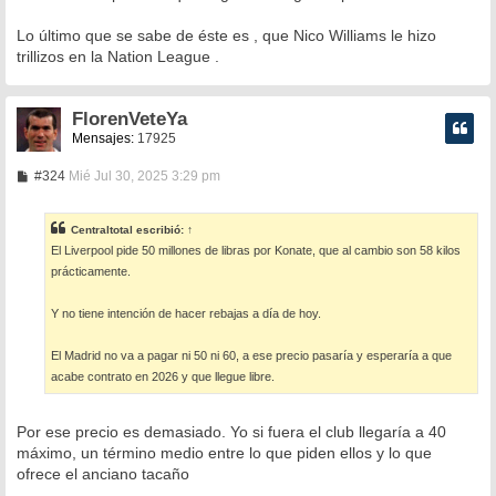
Lo último que se sabe de éste es , que Nico Williams le hizo
trillizos en la Nation League .
FlorenVeteYa
Mensajes:
17925
M
#324
Mié Jul 30, 2025 3:29 pm
e
n
s
Centraltotal
escribió:
↑
a
El Liverpool pide 50 millones de libras por Konate, que al cambio son 58 kilos
j
e
prácticamente.
Y no tiene intención de hacer rebajas a día de hoy.
El Madrid no va a pagar ni 50 ni 60, a ese precio pasaría y esperaría a que
acabe contrato en 2026 y que llegue libre.
Por ese precio es demasiado. Yo si fuera el club llegaría a 40
máximo, un término medio entre lo que piden ellos y lo que
ofrece el anciano tacaño