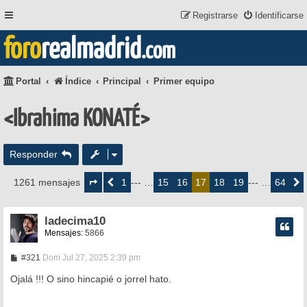
Registrarse
Identificarse
foro
realmadrid
.com
Portal
Índice
Principal
Primer equipo
<Ibrahima KONATÉ>
Responder
Página
17
1
15
16
18
19
64
1261 mensajes
Anterior
--- …
17
--- …
Siguie
de
64
ladecima10
Mensajes:
5866
M
#321
Dom Jul 27, 2025 2:39 pm
e
n
Ojalá !!! O sino hincapié o jorrel hato.
s
a
j