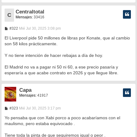
e
Centraltotal
C
Mensajes:
33416
M
#322
Mié Jul 30, 2025 3:08 pm
e
n
El Liverpool pide 50 millones de libras por Konate, que al cambio
s
son 58 kilos prácticamente.
a
j
e
Y no tiene intención de hacer rebajas a día de hoy.
El Madrid no va a pagar ni 50 ni 60, a ese precio pasaría y
esperaría a que acabe contrato en 2026 y que llegue libre.
Capa
Mensajes:
41917
M
#323
Mié Jul 30, 2025 3:17 pm
e
n
Yo pensaba que con Xabi porco a poco acabaríamos con el
s
maulismo, pero estaba equivocado .
a
j
e
Tiene toda la pinta de que seguiremos igual o peor .