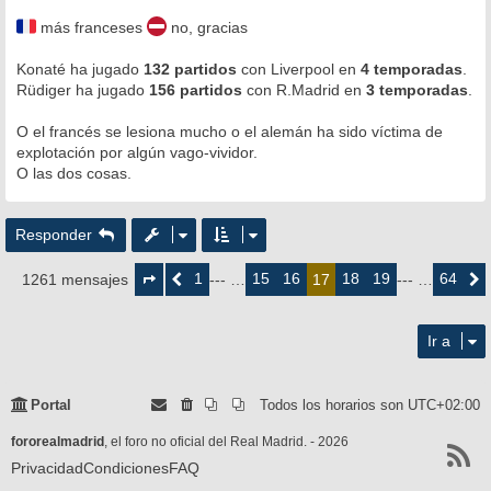
e
n
más franceses
no, gracias
s
a
Konaté ha jugado
j
132 partidos
con Liverpool en
4 temporadas
.
e
Rüdiger ha jugado
156 partidos
con R.Madrid en
3 temporadas
.
O el francés se lesiona mucho o el alemán ha sido víctima de
explotación por algún vago-vividor.
O las dos cosas.
Responder
Página
17
1
15
16
18
19
64
1261 mensajes
Anterior
--- …
17
--- …
Siguie
de
64
Ir a
Portal
Todos los horarios son
UTC+02:00
fororealmadrid
, el foro no oficial del Real Madrid. - 2026
Privacidad
Condiciones
FAQ