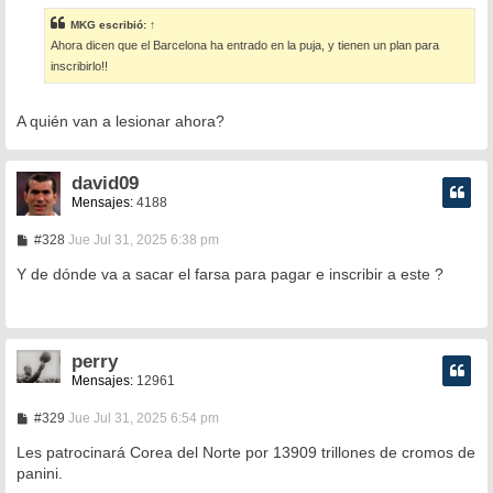
n
s
MKG
escribió:
↑
a
Ahora dicen que el Barcelona ha entrado en la puja, y tienen un plan para
j
e
inscribirlo!!
A quién van a lesionar ahora?
david09
Mensajes:
4188
M
#328
Jue Jul 31, 2025 6:38 pm
e
n
Y de dónde va a sacar el farsa para pagar e inscribir a este ?
s
a
j
e
perry
Mensajes:
12961
M
#329
Jue Jul 31, 2025 6:54 pm
e
n
Les patrocinará Corea del Norte por 13909 trillones de cromos de
s
panini.
a