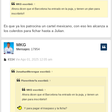
s
MKG
escribió:
↑
a
Ahora dicen que el Barcelona ha entrado en la puja, y tienen un plan para
j
e
inscribirlo!!
Es que ya los patrocina un cartel mexicano, con eso les alcanza a
los culerdos para fichar hasta a Julian.
MKG
Mensajes:
17954
M
#334
Vie Ago 01, 2025 12:05 am
e
n
s
JonathanMerengue
escribió:
↑
a
j
e
FlorenVeteYa
escribió:
↑
MKG
escribió:
↑
Ahora dicen que el Barcelona ha entrado en la puja, y tienen un
plan para inscribirlo!!
. Y para pagar el traspaso y la ficha?