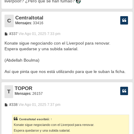
liverpool!? ¿Pero que se han fumao?
j
e
Centraltotal
C
Mensajes:
33416
M
#337
Vie Ago 01, 2025 7:33 pm
e
n
Konate sigue negociando con el Liverpool para renovar.
s
Espera quedarse y una subida salarial.
a
j
e
(Abdellah Boulma)
Así que pinta que nos está utilizando para que le suban la ficha.
TOPOR
T
Mensajes:
26157
M
#338
Vie Ago 01, 2025 7:37 pm
e
n
s
Centraltotal
escribió:
↑
a
Konate sigue negociando con el Liverpool para renovar.
j
e
Espera quedarse y una subida salarial.