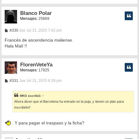
j
e
Blanco Polar
Mensajes:
25869
M
#330
Jue Jul 31, 2025 7:42 pm
e
n
Francés de ascendencia maliense.
s
Hala Malí !!
a
j
e
FlorenVeteYa
Mensajes:
17925
M
#331
Jue Jul 31, 2025 8:39 pm
e
n
s
MKG
escribió:
↑
a
Ahora dicen que el Barcelona ha entrado en la puja, y tienen un plan para
j
e
inscribirlo!!
. Y para pagar el traspaso y la ficha?