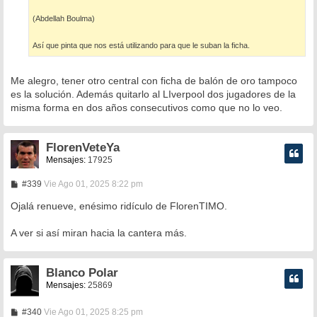
(Abdellah Boulma)
Así que pinta que nos está utilizando para que le suban la ficha.
Me alegro, tener otro central con ficha de balón de oro tampoco
es la solución. Además quitarlo al LIverpool dos jugadores de la
misma forma en dos años consecutivos como que no lo veo.
FlorenVeteYa
Mensajes:
17925
M
#339
Vie Ago 01, 2025 8:22 pm
e
n
Ojalá renueve, enésimo ridículo de FlorenTIMO.
s
a
A ver si así miran hacia la cantera más.
j
e
Blanco Polar
Mensajes:
25869
M
#340
Vie Ago 01, 2025 8:25 pm