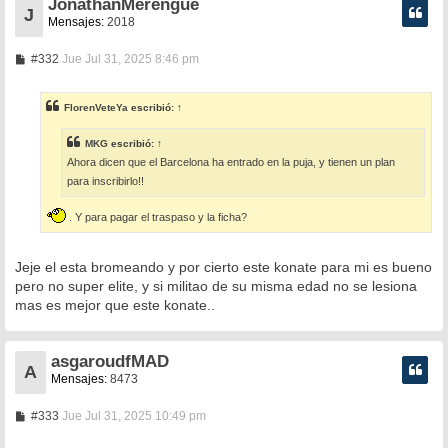
JonathanMerengue
J
Mensajes:
2018
M
#332
Jue Jul 31, 2025 8:46 pm
e
n
s
FlorenVeteYa
escribió:
↑
a
j
e
MKG
escribió:
↑
Ahora dicen que el Barcelona ha entrado en la puja, y tienen un plan
para inscribirlo!!
. Y para pagar el traspaso y la ficha?
Jeje el esta bromeando y por cierto este konate para mi es bueno
pero no super elite, y si militao de su misma edad no se lesiona
mas es mejor que este konate..
asgaroudfMAD
A
Mensajes:
8473
M
#333
Jue Jul 31, 2025 10:49 pm
e
n