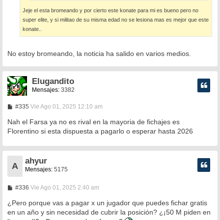
Jeje el esta bromeando y por cierto este konate para mi es bueno pero no
super elite, y si militao de su misma edad no se lesiona mas es mejor que este
konate..
No estoy bromeando, la noticia ha salido en varios medios.
Elugandito
Mensajes:
3382
M
#335
Vie Ago 01, 2025 12:10 am
e
n
Nah el Farsa ya no es rival en la mayoria de fichajes es
s
Florentino si esta dispuesta a pagarlo o esperar hasta 2026
a
j
e
ahyur
A
Mensajes:
5175
M
#336
Vie Ago 01, 2025 2:40 am
e
n
¿Pero porque vas a pagar x un jugador que puedes fichar gratis
s
en un año y sin necesidad de cubrir la posición? ¿¡50 M piden en
a