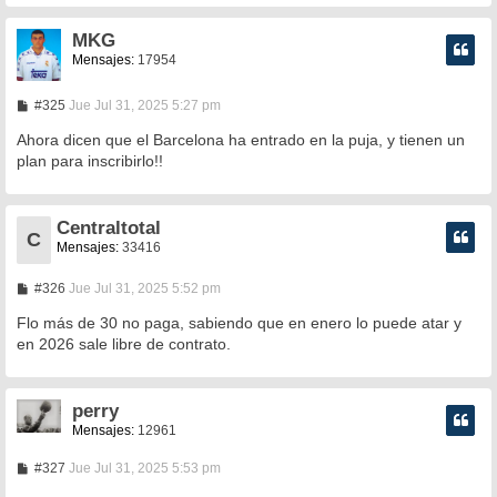
MKG
Mensajes:
17954
M
#325
Jue Jul 31, 2025 5:27 pm
e
n
Ahora dicen que el Barcelona ha entrado en la puja, y tienen un
s
plan para inscribirlo!!
a
j
e
Centraltotal
C
Mensajes:
33416
M
#326
Jue Jul 31, 2025 5:52 pm
e
n
Flo más de 30 no paga, sabiendo que en enero lo puede atar y
s
en 2026 sale libre de contrato.
a
j
e
perry
Mensajes:
12961
M
#327
Jue Jul 31, 2025 5:53 pm
e