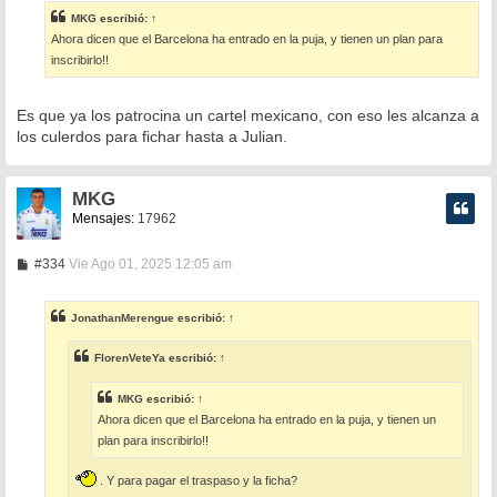
s
MKG
escribió:
↑
a
Ahora dicen que el Barcelona ha entrado en la puja, y tienen un plan para
j
e
inscribirlo!!
Es que ya los patrocina un cartel mexicano, con eso les alcanza a
los culerdos para fichar hasta a Julian.
MKG
Mensajes:
17962
M
#334
Vie Ago 01, 2025 12:05 am
e
n
s
JonathanMerengue
escribió:
↑
a
j
e
FlorenVeteYa
escribió:
↑
MKG
escribió:
↑
Ahora dicen que el Barcelona ha entrado en la puja, y tienen un
plan para inscribirlo!!
. Y para pagar el traspaso y la ficha?