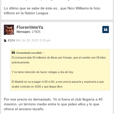
Lo último que se sabe de éste es , que Nico Williams le hizo
trillizos en la Nation League .
FlorenVeteYa
Mensajes:
17925
M
#324
Mié Jul 30, 2025 3:29 pm
e
n
s
Centraltotal
escribió:
↑
a
El Liverpool pide 50 millones de libras por Konate, que al cambio son 58 kilos
j
e
prácticamente.
Y no tiene intención de hacer rebajas a día de hoy.
El Madrid no va a pagar ni 50 ni 60, a ese precio pasaría y esperaría a que
acabe contrato en 2026 y que llegue libre.
Por ese precio es demasiado. Yo si fuera el club llegaría a 40
máximo, un término medio entre lo que piden ellos y lo que
ofrece el anciano tacaño