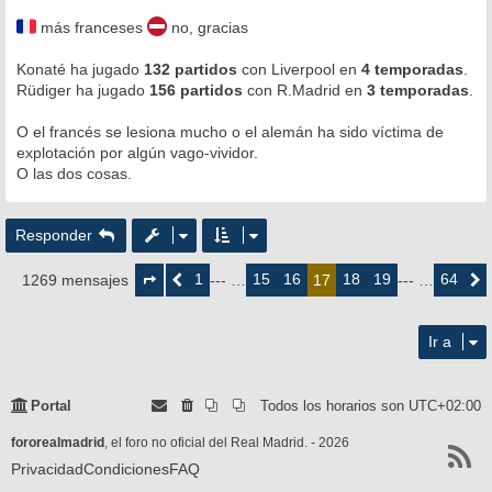
e
n
más franceses
no, gracias
s
a
Konaté ha jugado
j
132 partidos
con Liverpool en
4 temporadas
.
e
Rüdiger ha jugado
156 partidos
con R.Madrid en
3 temporadas
.
O el francés se lesiona mucho o el alemán ha sido víctima de
explotación por algún vago-vividor.
O las dos cosas.
Responder
Página
17
1
15
16
18
19
64
1269 mensajes
Anterior
--- …
17
--- …
Siguie
de
64
Ir a
Portal
Todos los horarios son
UTC+02:00
fororealmadrid
, el foro no oficial del Real Madrid. - 2026
Privacidad
Condiciones
FAQ