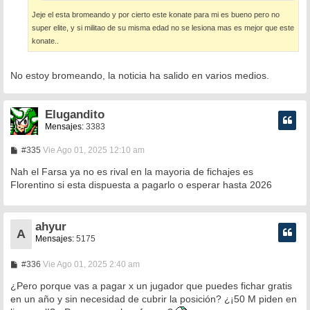
Jeje el esta bromeando y por cierto este konate para mi es bueno pero no
super elite, y si militao de su misma edad no se lesiona mas es mejor que este
konate..
No estoy bromeando, la noticia ha salido en varios medios.
Elugandito
Mensajes:
3383
M
#335
Vie Ago 01, 2025 12:10 am
e
n
Nah el Farsa ya no es rival en la mayoria de fichajes es
s
Florentino si esta dispuesta a pagarlo o esperar hasta 2026
a
j
e
ahyur
A
Mensajes:
5175
M
#336
Vie Ago 01, 2025 2:40 am
e
n
¿Pero porque vas a pagar x un jugador que puedes fichar gratis
s
en un año y sin necesidad de cubrir la posición? ¿¡50 M piden en
a