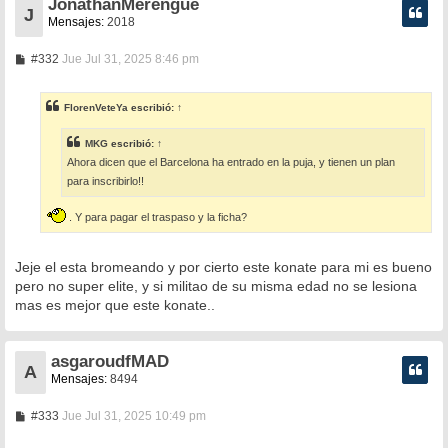
JonathanMerengue
J
Mensajes:
2018
M
#332
Jue Jul 31, 2025 8:46 pm
e
n
s
FlorenVeteYa
escribió:
↑
a
j
e
MKG
escribió:
↑
Ahora dicen que el Barcelona ha entrado en la puja, y tienen un plan
para inscribirlo!!
. Y para pagar el traspaso y la ficha?
Jeje el esta bromeando y por cierto este konate para mi es bueno
pero no super elite, y si militao de su misma edad no se lesiona
mas es mejor que este konate..
asgaroudfMAD
A
Mensajes:
8494
M
#333
Jue Jul 31, 2025 10:49 pm
e
n