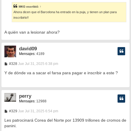
n
s
MKG
escribió:
↑
a
Ahora dicen que el Barcelona ha entrado en la puja, y tienen un plan para
j
e
inscribirlo!!
A quién van a lesionar ahora?
david09
Mensajes:
4189
M
#328
Jue Jul 31, 2025 6:38 pm
e
n
Y de dónde va a sacar el farsa para pagar e inscribir a este ?
s
a
j
e
perry
Mensajes:
12988
M
#329
Jue Jul 31, 2025 6:54 pm
e
n
Les patrocinará Corea del Norte por 13909 trillones de cromos de
s
panini.
a