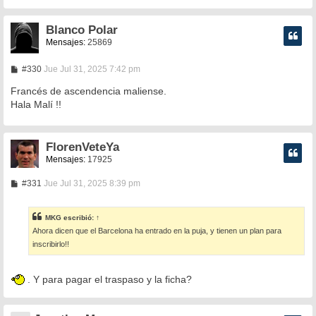
j
e
Blanco Polar
Mensajes:
25869
M
#330
Jue Jul 31, 2025 7:42 pm
e
n
Francés de ascendencia maliense.
s
Hala Malí !!
a
j
e
FlorenVeteYa
Mensajes:
17925
M
#331
Jue Jul 31, 2025 8:39 pm
e
n
s
MKG
escribió:
↑
a
Ahora dicen que el Barcelona ha entrado en la puja, y tienen un plan para
j
e
inscribirlo!!
. Y para pagar el traspaso y la ficha?