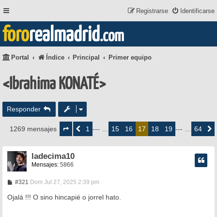
Registrarse
Identificarse
foro
realmadrid
.com
Portal
Índice
Principal
Primer equipo
<Ibrahima KONATÉ>
Responder
Página
17
1
15
16
18
19
64
1269 mensajes
Anterior
--- …
17
--- …
Siguie
de
64
ladecima10
Mensajes:
5866
M
#321
Dom Jul 27, 2025 2:39 pm
e
n
Ojalá !!! O sino hincapié o jorrel hato.
s
a
j