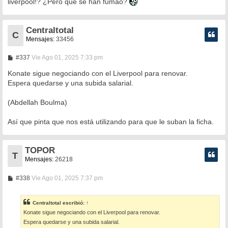
liverpool!? ¿Pero que se han fumao?
j
e
Centraltotal
C
Mensajes:
33456
M
#337
Vie Ago 01, 2025 7:33 pm
e
n
Konate sigue negociando con el Liverpool para renovar.
s
Espera quedarse y una subida salarial.
a
j
e
(Abdellah Boulma)
Así que pinta que nos está utilizando para que le suban la ficha.
TOPOR
T
Mensajes:
26218
M
#338
Vie Ago 01, 2025 7:37 pm
e
n
s
Centraltotal
escribió:
↑
a
Konate sigue negociando con el Liverpool para renovar.
j
e
Espera quedarse y una subida salarial.