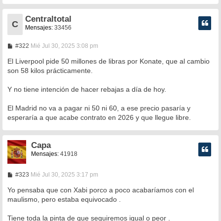
e
Centraltotal
C
Mensajes:
33456
M
#322
Mié Jul 30, 2025 3:08 pm
e
n
El Liverpool pide 50 millones de libras por Konate, que al cambio
s
son 58 kilos prácticamente.
a
j
e
Y no tiene intención de hacer rebajas a día de hoy.
El Madrid no va a pagar ni 50 ni 60, a ese precio pasaría y
esperaría a que acabe contrato en 2026 y que llegue libre.
Capa
Mensajes:
41918
M
#323
Mié Jul 30, 2025 3:17 pm
e
n
Yo pensaba que con Xabi porco a poco acabaríamos con el
s
maulismo, pero estaba equivocado .
a
j
e
Tiene toda la pinta de que seguiremos igual o peor .