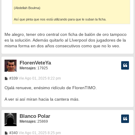
(Abdellah Boulma)
Así que pinta que nos está utilizando para que le suban la ficha.
Me alegro, tener otro central con ficha de balón de oro tampoco
es la solución. Además quitarlo al LIverpool dos jugadores de la
misma forma en dos años consecutivos como que no lo veo.
FlorenVeteYa
Mensajes:
17925
M
#339
Vie Ago 01, 2025 8:22 pm
e
n
Ojalá renueve, enésimo ridículo de FlorenTIMO.
s
a
A ver si así miran hacia la cantera más.
j
e
Blanco Polar
Mensajes:
25869
M
#340
Vie Ago 01, 2025 8:25 pm