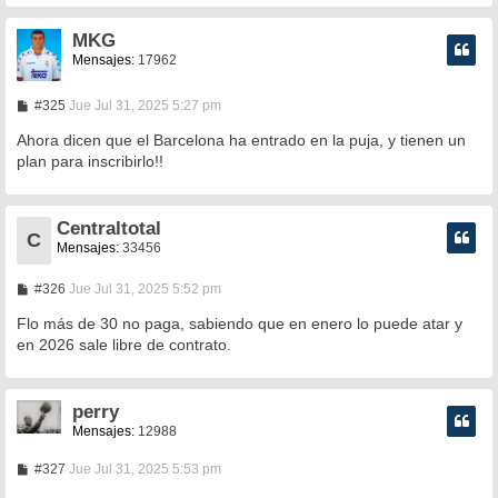
MKG
Mensajes:
17962
M
#325
Jue Jul 31, 2025 5:27 pm
e
n
Ahora dicen que el Barcelona ha entrado en la puja, y tienen un
s
plan para inscribirlo!!
a
j
e
Centraltotal
C
Mensajes:
33456
M
#326
Jue Jul 31, 2025 5:52 pm
e
n
Flo más de 30 no paga, sabiendo que en enero lo puede atar y
s
en 2026 sale libre de contrato.
a
j
e
perry
Mensajes:
12988
M
#327
Jue Jul 31, 2025 5:53 pm
e