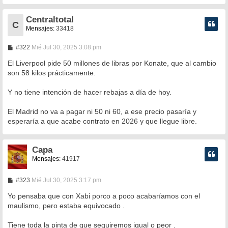
e
Centraltotal
C
Mensajes:
33418
M
#322
Mié Jul 30, 2025 3:08 pm
e
n
El Liverpool pide 50 millones de libras por Konate, que al cambio
s
son 58 kilos prácticamente.
a
j
e
Y no tiene intención de hacer rebajas a día de hoy.
El Madrid no va a pagar ni 50 ni 60, a ese precio pasaría y
esperaría a que acabe contrato en 2026 y que llegue libre.
Capa
Mensajes:
41917
M
#323
Mié Jul 30, 2025 3:17 pm
e
n
Yo pensaba que con Xabi porco a poco acabaríamos con el
s
maulismo, pero estaba equivocado .
a
j
e
Tiene toda la pinta de que seguiremos igual o peor .