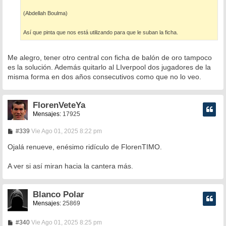
(Abdellah Boulma)
Así que pinta que nos está utilizando para que le suban la ficha.
Me alegro, tener otro central con ficha de balón de oro tampoco
es la solución. Además quitarlo al LIverpool dos jugadores de la
misma forma en dos años consecutivos como que no lo veo.
FlorenVeteYa
Mensajes:
17925
M
#339
Vie Ago 01, 2025 8:22 pm
e
n
Ojalá renueve, enésimo ridículo de FlorenTIMO.
s
a
A ver si así miran hacia la cantera más.
j
e
Blanco Polar
Mensajes:
25869
M
#340
Vie Ago 01, 2025 8:25 pm