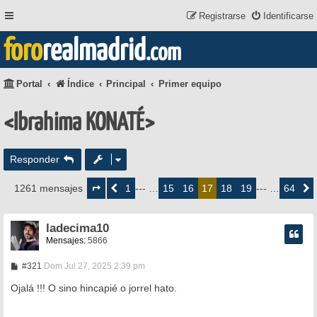
Registrarse
Identificarse
foro
realmadrid
.com
Portal
Índice
Principal
Primer equipo
<Ibrahima KONATÉ>
Responder
Página
17
1
15
16
18
19
64
1261 mensajes
Anterior
--- …
17
--- …
Siguie
de
64
ladecima10
Mensajes:
5866
M
#321
Dom Jul 27, 2025 2:39 pm
e
n
Ojalá !!! O sino hincapié o jorrel hato.
s
a
j