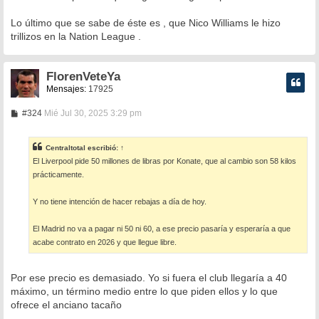
Lo último que se sabe de éste es , que Nico Williams le hizo
trillizos en la Nation League .
FlorenVeteYa
Mensajes:
17925
M
#324
Mié Jul 30, 2025 3:29 pm
e
n
s
Centraltotal
escribió:
↑
a
El Liverpool pide 50 millones de libras por Konate, que al cambio son 58 kilos
j
e
prácticamente.
Y no tiene intención de hacer rebajas a día de hoy.
El Madrid no va a pagar ni 50 ni 60, a ese precio pasaría y esperaría a que
acabe contrato en 2026 y que llegue libre.
Por ese precio es demasiado. Yo si fuera el club llegaría a 40
máximo, un término medio entre lo que piden ellos y lo que
ofrece el anciano tacaño