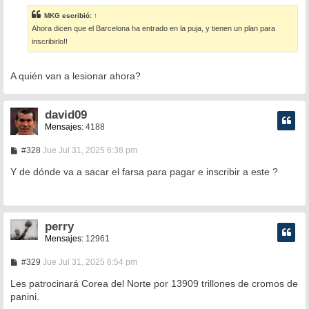
n
s
MKG
escribió:
↑
a
Ahora dicen que el Barcelona ha entrado en la puja, y tienen un plan para
j
e
inscribirlo!!
A quién van a lesionar ahora?
david09
Mensajes:
4188
M
#328
Jue Jul 31, 2025 6:38 pm
e
n
Y de dónde va a sacar el farsa para pagar e inscribir a este ?
s
a
j
e
perry
Mensajes:
12961
M
#329
Jue Jul 31, 2025 6:54 pm
e
n
Les patrocinará Corea del Norte por 13909 trillones de cromos de
s
panini.
a