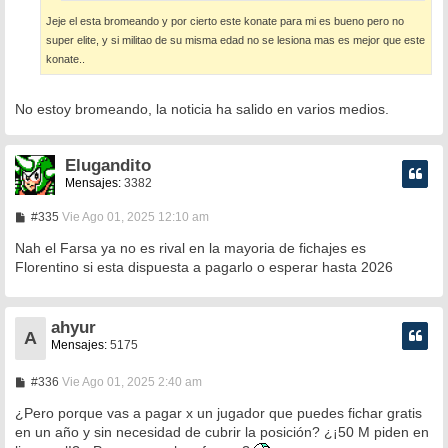
Jeje el esta bromeando y por cierto este konate para mi es bueno pero no
super elite, y si militao de su misma edad no se lesiona mas es mejor que este
konate..
No estoy bromeando, la noticia ha salido en varios medios.
Elugandito
Mensajes:
3382
M
#335
Vie Ago 01, 2025 12:10 am
e
n
Nah el Farsa ya no es rival en la mayoria de fichajes es
s
Florentino si esta dispuesta a pagarlo o esperar hasta 2026
a
j
e
ahyur
A
Mensajes:
5175
M
#336
Vie Ago 01, 2025 2:40 am
e
n
¿Pero porque vas a pagar x un jugador que puedes fichar gratis
s
en un año y sin necesidad de cubrir la posición? ¿¡50 M piden en
a