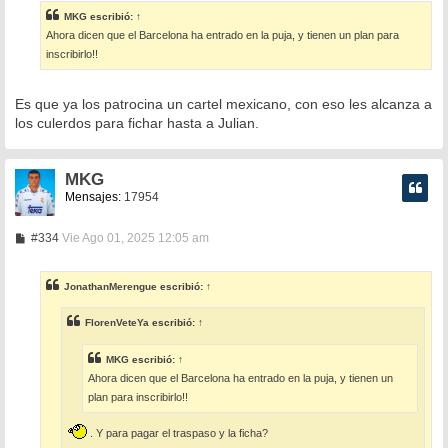
s
MKG
escribió:
↑
a
Ahora dicen que el Barcelona ha entrado en la puja, y tienen un plan para
j
e
inscribirlo!!
Es que ya los patrocina un cartel mexicano, con eso les alcanza a
los culerdos para fichar hasta a Julian.
MKG
Mensajes:
17954
M
#334
Vie Ago 01, 2025 12:05 am
e
n
s
JonathanMerengue
escribió:
↑
a
j
e
FlorenVeteYa
escribió:
↑
MKG
escribió:
↑
Ahora dicen que el Barcelona ha entrado en la puja, y tienen un
plan para inscribirlo!!
. Y para pagar el traspaso y la ficha?