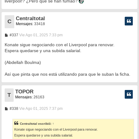
liverpool!? ¿Pero que se han fumao?
j
e
Centraltotal
C
Mensajes:
33418
M
#337
Vie Ago 01, 2025 7:33 pm
e
n
Konate sigue negociando con el Liverpool para renovar.
s
Espera quedarse y una subida salarial.
a
j
e
(Abdellah Boulma)
Así que pinta que nos está utilizando para que le suban la ficha.
TOPOR
T
Mensajes:
26163
M
#338
Vie Ago 01, 2025 7:37 pm
e
n
s
Centraltotal
escribió:
↑
a
Konate sigue negociando con el Liverpool para renovar.
j
e
Espera quedarse y una subida salarial.