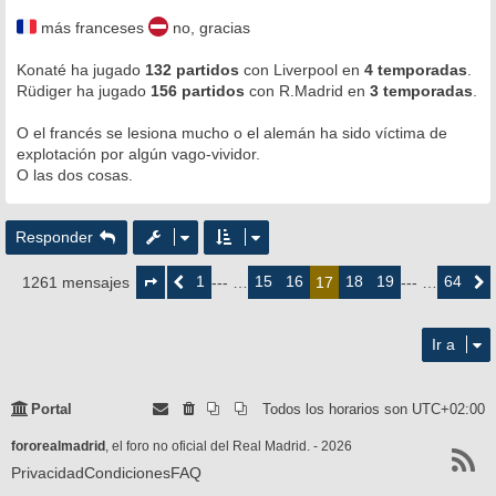
e
n
más franceses
no, gracias
s
a
Konaté ha jugado
j
132 partidos
con Liverpool en
4 temporadas
.
e
Rüdiger ha jugado
156 partidos
con R.Madrid en
3 temporadas
.
O el francés se lesiona mucho o el alemán ha sido víctima de
explotación por algún vago-vividor.
O las dos cosas.
Responder
Página
17
1
15
16
18
19
64
1261 mensajes
Anterior
--- …
17
--- …
Siguie
de
64
Ir a
Portal
Todos los horarios son
UTC+02:00
fororealmadrid
, el foro no oficial del Real Madrid. - 2026
Privacidad
Condiciones
FAQ