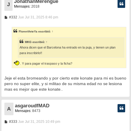
JonathanMerengue
J
Mensajes:
2018
M
#332
Jue Jul 31, 2025 8:46 pm
e
n
s
FlorenVeteYa
escribió:
↑
a
j
e
MKG
escribió:
↑
Ahora dicen que el Barcelona ha entrado en la puja, y tienen un plan
para inscribirlo!!
. Y para pagar el traspaso y la ficha?
Jeje el esta bromeando y por cierto este konate para mi es bueno
pero no super elite, y si militao de su misma edad no se lesiona
mas es mejor que este konate..
asgaroudfMAD
A
Mensajes:
8473
M
#333
Jue Jul 31, 2025 10:49 pm
e
n