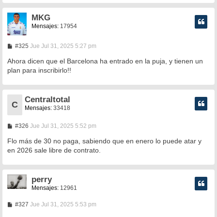
MKG
Mensajes:
17954
M
#325
Jue Jul 31, 2025 5:27 pm
e
n
Ahora dicen que el Barcelona ha entrado en la puja, y tienen un
s
plan para inscribirlo!!
a
j
e
Centraltotal
C
Mensajes:
33418
M
#326
Jue Jul 31, 2025 5:52 pm
e
n
Flo más de 30 no paga, sabiendo que en enero lo puede atar y
s
en 2026 sale libre de contrato.
a
j
e
perry
Mensajes:
12961
M
#327
Jue Jul 31, 2025 5:53 pm
e