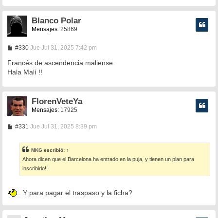
j
e
Blanco Polar
Mensajes:
25869
M
#330
Jue Jul 31, 2025 7:42 pm
e
n
Francés de ascendencia maliense.
s
Hala Malí !!
a
j
e
FlorenVeteYa
Mensajes:
17925
M
#331
Jue Jul 31, 2025 8:39 pm
e
n
s
MKG
escribió:
↑
a
Ahora dicen que el Barcelona ha entrado en la puja, y tienen un plan para
j
e
inscribirlo!!
. Y para pagar el traspaso y la ficha?