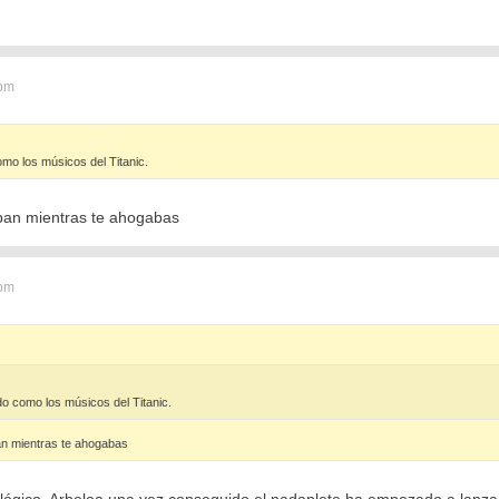
 pm
mo los músicos del Titanic.
ban mientras te ahogabas
 pm
o como los músicos del Titanic.
an mientras te ahogabas
lógico, Arbeloa una vez conseguido el nadaplete ha empezado a lanzar 