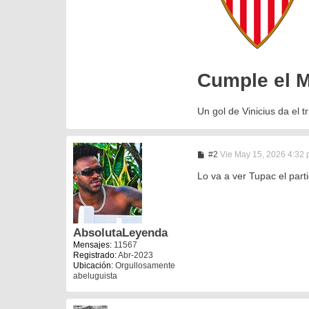
Cumple el Ma
Un gol de Vinicius da el t
M
#2
Vie May 15, 2026 4:32
e
n
Lo va a ver Tupac el part
s
a
j
e
AbsolutaLeyenda
Mensajes:
11567
Registrado:
Abr-2023
Ubicación:
Orgullosamente
abeluguista