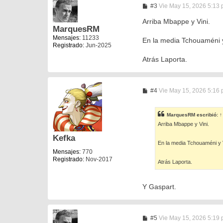
M
#3
Vie May 15, 2026 5:13
e
n
Arriba Mbappe y Vini.
s
MarquesRM
a
Mensajes:
11233
En la media Tchouaméni 
j
Registrado:
Jun-2025
e
Atrás Laporta.
M
#4
Vie May 15, 2026 5:16
e
n
s
MarquesRM
escribió:
↑
a
Arriba Mbappe y Vini.
j
e
Kefka
En la media Tchouaméni y 
Mensajes:
770
Registrado:
Nov-2017
Atrás Laporta.
Y Gaspart.
M
#5
Vie May 15, 2026 5:19