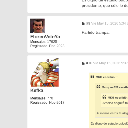
presidente, que sólo le de
M
#9
Vie May 15, 2026 5:34
e
n
Partido trampa.
s
FlorenVeteYa
a
Mensajes:
17925
j
Registrado:
Ene-2023
e
M
#10
Vie May 15, 2026 5:3
e
n
s
MKG
escribió:
↑
a
j
e
MarquesRM
escrib
Kefka
MKG
escribió
Mensajes:
770
Registrado:
Nov-2017
Arbeloa seguirá t
Al menos estos te ale
Es digno de estudio psicol