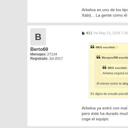
Arbeloa es uno de los tip
Xabi)... La gente como é
M
#11
Vie May 15, 2026 7:3
B
e
n
s
MKG
escribió:
↑
Berto69
a
j
Mensajes:
27134
e
MarquesRM
escrib
Registrado:
Jul-2017
MKG
escribió
Arbeloa seguirá t
Al menos estos te ale
Es digno de estudio psicol
Arbeloa ya entró con mal 
pero éste ha durado much
coge el equipo.