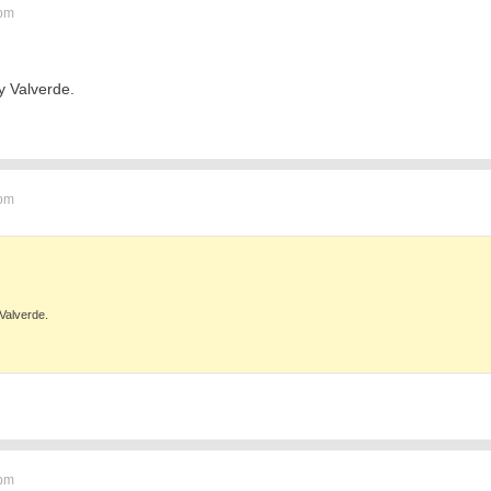
 pm
y Valverde.
 pm
Valverde.
 pm