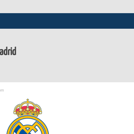
Madrid
 pm