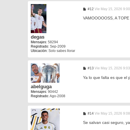
M
#12
Vie May 15, 2026 9:0
e
n
VAMOOOOOSS, A TOPE D
s
a
j
e
degas
Mensajes:
58294
Registrado:
Sep-2009
Ubicación:
Solo sabes llorar
M
#13
Vie May 15, 2026 9:0
e
n
Ya lo que falta es que el
s
a
abelguga
j
Mensajes:
90442
e
Registrado:
Ago-2008
M
#14
Vie May 15, 2026 9:0
e
n
Se salvan casi seguro, ya
s
a