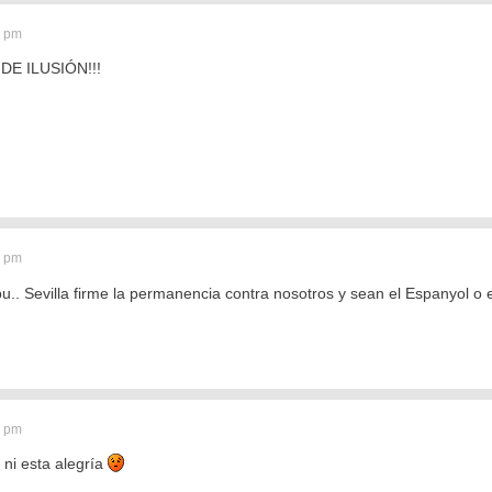
0 pm
E ILUSIÓN!!!
3 pm
 pu.. Sevilla firme la permanencia contra nosotros y sean el Espanyol o
8 pm
 ni esta alegría