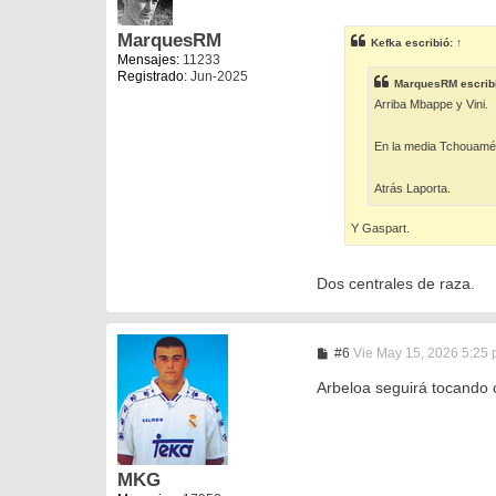
e
n
s
MarquesRM
Kefka
escribió:
↑
a
Mensajes:
11233
j
Registrado:
Jun-2025
e
MarquesRM
escrib
Arriba Mbappe y Vini.
En la media Tchouamén
Atrás Laporta.
Y Gaspart.
Dos centrales de raza.
M
#6
Vie May 15, 2026 5:25
e
n
Arbeloa seguirá tocando 
s
a
j
e
MKG