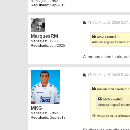
Mensajes:
17952
Registrado:
Sep-2018
M
#7
Vie May 15, 2026 5:27
e
n
s
MarquesRM
MKG
escribió:
↑
a
Mensajes:
11233
Arbeloa seguirá tocando co
j
Registrado:
Jun-2025
e
Al menos estos te alegra
M
#8
Vie May 15, 2026 5:33
e
n
s
MarquesRM
escribió:
↑
a
j
e
MKG
escribió:
↑
Arbeloa seguirá tocand
MKG
Mensajes:
17952
Al menos estos te alegrab
Registrado:
Sep-2018
Es digno de estudio psico