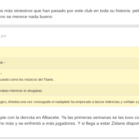
os más siniestros que han pasado por este club en toda su historia: pelo
l no se merece nada bueno.
6 pm
ió:
↑
:
↑
ocando como los músicos del Titanic.
graban mientras te ahogabas
ógico, Arbeloa una vez conseguido el nadaplete ha empezado a lanzar indirectas y señalar a j
pie con la derrota en Albacete. Ya las primeras semanas se las tuvo c
o más y se enfrentó a más jugadores. Y si llega a estar Zidane dispon