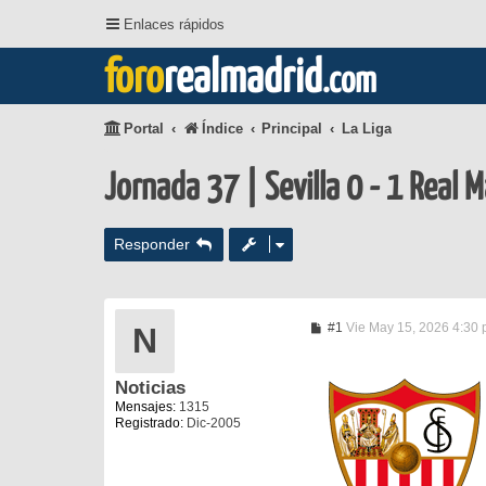
Enlaces rápidos
foro
realmadrid
.com
Portal
Índice
Principal
La Liga
Jornada 37 | Sevilla 0 - 1 Real 
Responder
M
#1
Vie May 15, 2026 4:30
N
e
n
s
Noticias
a
j
Mensajes:
1315
e
Registrado:
Dic-2005