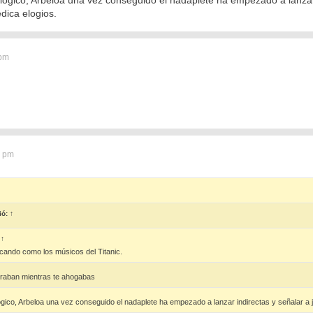
dica elogios.
 pm
7 pm
ió:
↑
:
↑
ocando como los músicos del Titanic.
graban mientras te ahogabas
ógico, Arbeloa una vez conseguido el nadaplete ha empezado a lanzar indirectas y señalar a j