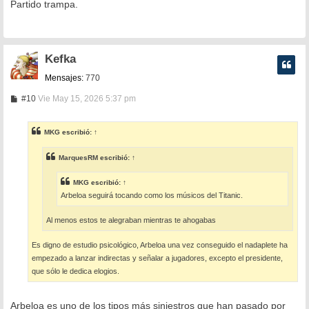
n
Partido trampa.
s
a
j
e
Kefka
Mensajes:
770
M
#10
Vie May 15, 2026 5:37 pm
e
n
s
MKG
escribió:
↑
a
j
e
MarquesRM
escribió:
↑
MKG
escribió:
↑
Arbeloa seguirá tocando como los músicos del Titanic.
Al menos estos te alegraban mientras te ahogabas
Es digno de estudio psicológico, Arbeloa una vez conseguido el nadaplete ha
empezado a lanzar indirectas y señalar a jugadores, excepto el presidente,
que sólo le dedica elogios.
Arbeloa es uno de los tipos más siniestros que han pasado por