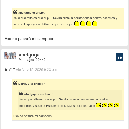
e
n
s
abelguga
escribió:
↑
a
Ya lo que falta es que el pu.. Sevilla firme la permanencia contra nosotros y
j
e
sean el Espanyol o el Alaves quienes bajen
Eso no pasará mi campeón
abelguga
Mensajes:
90442
M
#17
Vie May 15, 2026 9:23 pm
e
n
s
Berto69
escribió:
↑
a
j
e
abelguga
escribió:
↑
Ya lo que falta es que el pu.. Sevilla firme la permanencia contra
nosotros y sean el Espanyol o el Alaves quienes bajen
Eso no pasará mi campeón