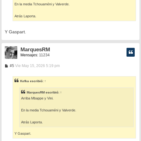
En la media Tchouaméni y Valverde.
Atrás Laporta.
Y Gaspart.
MarquesRM
Mensajes:
11234
M
#5
Vie May 15, 2026 5:19 pm
e
n
s
Kefka
escribió:
↑
a
j
e
MarquesRM
escribió:
↑
Arriba Mbappe y Vini.
En la media Tchouaméni y Valverde.
Atrás Laporta.
Y Gaspart.