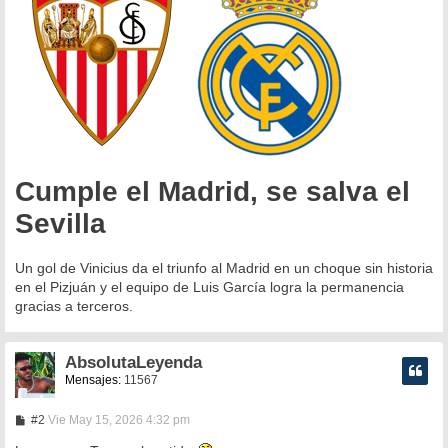
e
Cumple el Madrid, se salva el
Sevilla
Un gol de Vinicius da el triunfo al Madrid en un choque sin historia
en el Pizjuán y el equipo de Luis García logra la permanencia
gracias a terceros.
AbsolutaLeyenda
Mensajes:
11567
M
#2
Vie May 15, 2026 4:32 pm
e
n