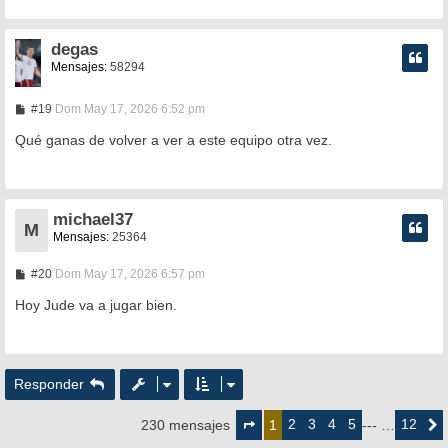
degas
Mensajes:
58294
M
#19
Dom May 17, 2026 6:52 pm
e
n
Qué ganas de volver a ver a este equipo otra vez.
s
a
j
e
michael37
M
Mensajes:
25364
M
#20
Dom May 17, 2026 6:57 pm
e
n
Hoy Jude va a jugar bien.
s
a
j
e
Responder
Página
1
2
3
4
5
12
230 mensajes
1
--- …
Siguie
de