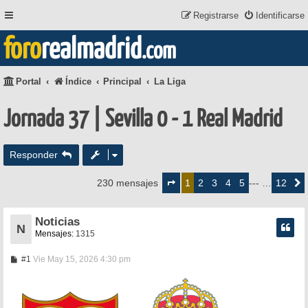
Registrarse
Identificarse
foro
realmadrid
.com
Portal
Índice
Principal
La Liga
Jornada 37 | Sevilla 0 - 1 Real Madrid
Responder
Página
1
2
3
4
5
12
230 mensajes
1
--- …
Siguie
de
12
Noticias
N
Mensajes:
1315
M
#1
Vie May 15, 2026 4:30 pm
e
n
s
a
j