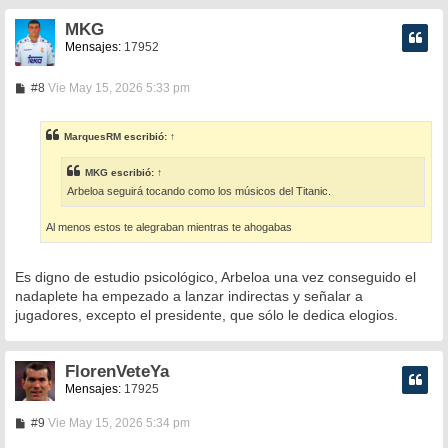
MKG
Mensajes:
17952
M
#8
Vie May 15, 2026 5:33 pm
e
n
s
MarquesRM
escribió:
↑
a
j
e
MKG
escribió:
↑
Arbeloa seguirá tocando como los músicos del Titanic.
Al menos estos te alegraban mientras te ahogabas
Es digno de estudio psicológico, Arbeloa una vez conseguido el
nadaplete ha empezado a lanzar indirectas y señalar a
jugadores, excepto el presidente, que sólo le dedica elogios.
FlorenVeteYa
Mensajes:
17925
M
#9
Vie May 15, 2026 5:34 pm
e