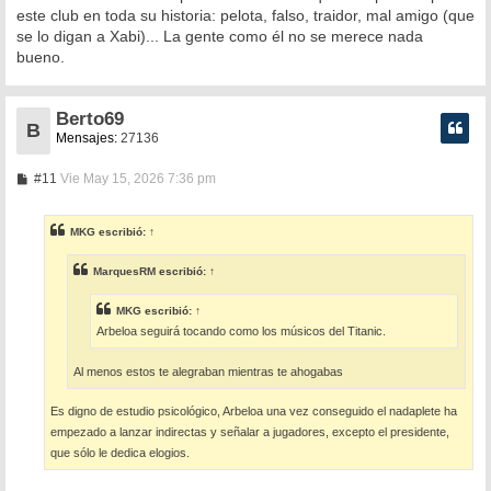
este club en toda su historia: pelota, falso, traidor, mal amigo (que
se lo digan a Xabi)... La gente como él no se merece nada
bueno.
Berto69
B
Mensajes:
27136
M
#11
Vie May 15, 2026 7:36 pm
e
n
s
MKG
escribió:
↑
a
j
e
MarquesRM
escribió:
↑
MKG
escribió:
↑
Arbeloa seguirá tocando como los músicos del Titanic.
Al menos estos te alegraban mientras te ahogabas
Es digno de estudio psicológico, Arbeloa una vez conseguido el nadaplete ha
empezado a lanzar indirectas y señalar a jugadores, excepto el presidente,
que sólo le dedica elogios.