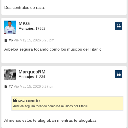
Dos centrales de raza.
MKG
Mensajes:
17952
M
#6
Vie May 15, 2026 5:25 pm
e
n
Arbeloa seguirá tocando como los músicos del Titanic.
s
a
j
e
MarquesRM
Mensajes:
11234
M
#7
Vie May 15, 2026 5:27 pm
e
n
s
MKG
escribió:
↑
a
Arbeloa seguirá tocando como los músicos del Titanic.
j
e
Al menos estos te alegraban mientras te ahogabas