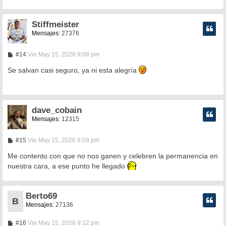
e
Stiffmeister
Mensajes:
27376
M
#14
Vie May 15, 2026 9:08 pm
e
n
Se salvan casi seguro, ya ni esta alegría
s
a
j
e
dave_cobain
Mensajes:
12315
M
#15
Vie May 15, 2026 9:09 pm
e
n
Me contento con que no nos ganen y celebren la permanencia en
s
nuestra cara, a ese punto he llegado
a
j
e
Berto69
B
Mensajes:
27136
M
#16
Vie May 15, 2026 9:12 pm