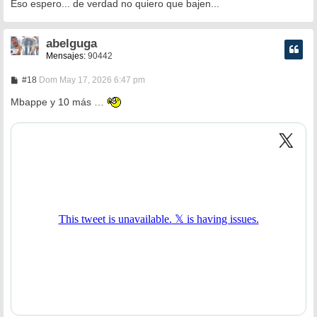
Eso espero... de verdad no quiero que bajen...
abelguga
Mensajes:
90442
M
#18
Dom May 17, 2026 6:47 pm
e
n
Mbappe y 10 más …
s
a
j
e