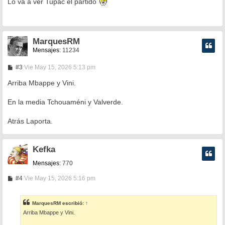
Lo va a ver Tupac el partido
s
a
j
e
MarquesRM
Mensajes:
11234
M
#3
Vie May 15, 2026 5:13 pm
e
n
Arriba Mbappe y Vini.
s
a
En la media Tchouaméni y Valverde.
j
e
Atrás Laporta.
Kefka
Mensajes:
770
M
#4
Vie May 15, 2026 5:16 pm
e
n
s
MarquesRM
escribió:
↑
a
Arriba Mbappe y Vini.
j
e