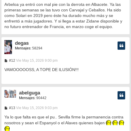
Arbeloa ya entró con mal pie con la derrota en Albacete. Ya las
primeras semanas se las tuvo con Carvajal y Ceballos. Ha sido
como Solari en 2019 pero éste ha durado mucho más y se
enfrentó a más jugadores. Y si llega a estar Zidane disponible y
no futuro entrenador de Francia, en marzo coge el equipo.
degas
Mensajes:
58294
M
#12
Vie May 15, 2026 9:00 pm
e
n
VAMOOOOOSS, A TOPE DE ILUSIÓN!!!
s
a
j
e
abelguga
Mensajes:
90442
M
#13
Vie May 15, 2026 9:03 pm
e
n
Ya lo que falta es que el pu.. Sevilla firme la permanencia contra
s
nosotros y sean el Espanyol o el Alaves quienes bajen
a
j