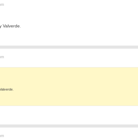
 pm
y Valverde.
 pm
Valverde.
 pm