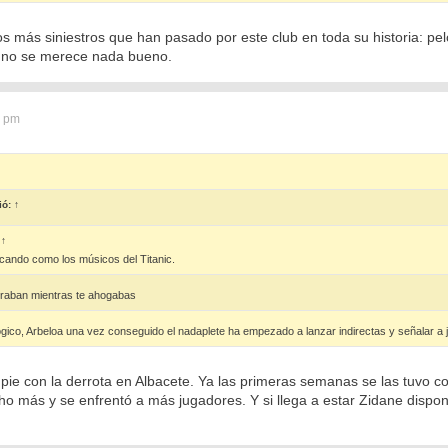
os más siniestros que han pasado por este club en toda su historia: pelo
l no se merece nada bueno.
6 pm
ió:
↑
:
↑
ocando como los músicos del Titanic.
graban mientras te ahogabas
ógico, Arbeloa una vez conseguido el nadaplete ha empezado a lanzar indirectas y señalar a j
pie con la derrota en Albacete. Ya las primeras semanas se las tuvo c
o más y se enfrentó a más jugadores. Y si llega a estar Zidane dispon