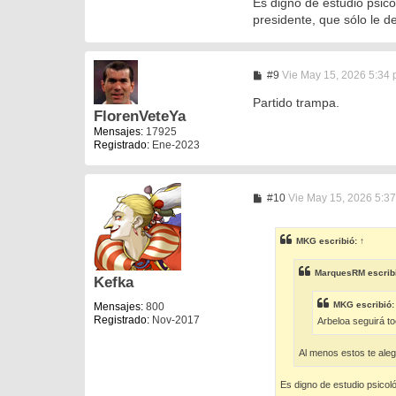
Es digno de estudio psico
presidente, que sólo le de
M
#9
Vie May 15, 2026 5:34
e
n
Partido trampa.
s
FlorenVeteYa
a
Mensajes:
17925
j
Registrado:
Ene-2023
e
M
#10
Vie May 15, 2026 5:3
e
n
s
MKG
escribió:
↑
a
j
e
MarquesRM
escrib
Kefka
MKG
escribió
Mensajes:
800
Registrado:
Nov-2017
Arbeloa seguirá t
Al menos estos te ale
Es digno de estudio psicol