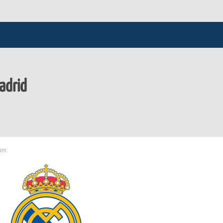
Madrid
 pm