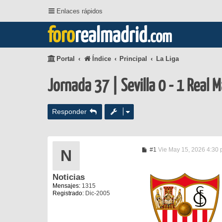
Enlaces rápidos
foro
realmadrid
.com
Portal
Índice
Principal
La Liga
Jornada 37 | Sevilla 0 - 1 Real 
Responder
M
#1
Vie May 15, 2026 4:30
N
e
n
s
Noticias
a
j
Mensajes:
1315
e
Registrado:
Dic-2005