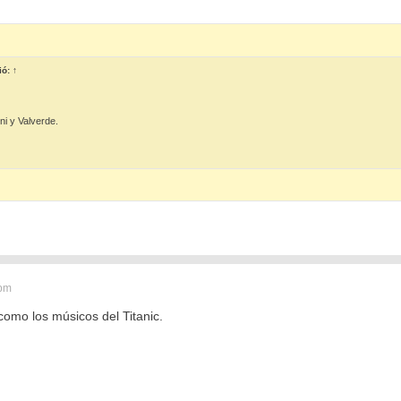
ió:
↑
i y Valverde.
 pm
como los músicos del Titanic.