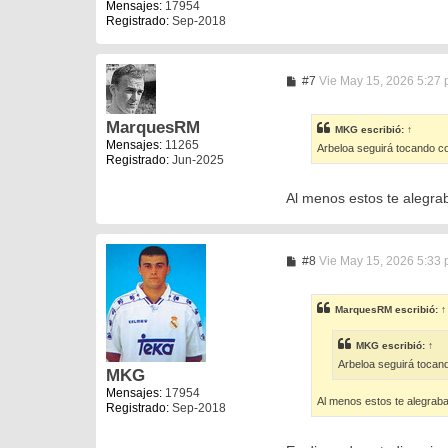
Mensajes:
17954
Registrado:
Sep-2018
M
#7
Vie May 15, 2026 5:27
e
n
s
MarquesRM
MKG
escribió:
↑
a
Mensajes:
11265
Arbeloa seguirá tocando co
j
Registrado:
Jun-2025
e
Al menos estos te alegra
M
#8
Vie May 15, 2026 5:33
e
n
s
MarquesRM
escribió:
↑
a
j
e
MKG
escribió:
↑
Arbeloa seguirá tocand
MKG
Mensajes:
17954
Al menos estos te alegrab
Registrado:
Sep-2018