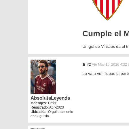
Cumple el Ma
Un gol de Vinicius da el t
M
#2
Vie May 15, 2026 4:32
e
n
Lo va a ver Tupac el part
s
a
j
e
AbsolutaLeyenda
Mensajes:
11580
Registrado:
Abr-2023
Ubicación:
Orgullosamente
abeluguista