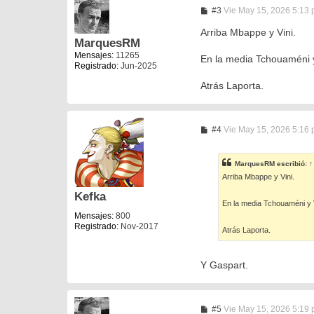
M
#3
Vie May 15, 2026 5:13
e
n
Arriba Mbappe y Vini.
s
MarquesRM
a
Mensajes:
11265
En la media Tchouaméni 
j
Registrado:
Jun-2025
e
Atrás Laporta.
M
#4
Vie May 15, 2026 5:16
e
n
s
MarquesRM
escribió:
↑
a
Arriba Mbappe y Vini.
j
e
Kefka
En la media Tchouaméni y 
Mensajes:
800
Registrado:
Nov-2017
Atrás Laporta.
Y Gaspart.
M
#5
Vie May 15, 2026 5:19