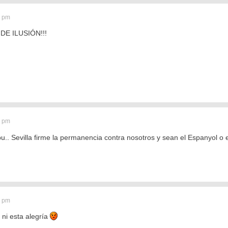
0 pm
E ILUSIÓN!!!
3 pm
 pu.. Sevilla firme la permanencia contra nosotros y sean el Espanyol o
8 pm
 ni esta alegría