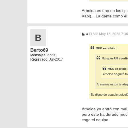
Arbeloa es uno de los tip
Xabi)... La gente como é
M
#11
Vie May 15, 2026 7:3
B
e
n
s
MKG
escribió:
↑
Berto69
a
j
Mensajes:
27231
e
MarquesRM
escrib
Registrado:
Jul-2017
MKG
escribió
Arbeloa seguirá t
Al menos estos te ale
Es digno de estudio psicol
Arbeloa ya entró con mal 
pero éste ha durado much
coge el equipo.