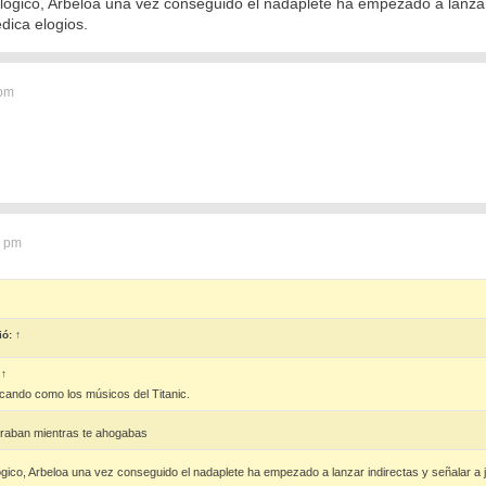
lógico, Arbeloa una vez conseguido el nadaplete ha empezado a lanzar 
dica elogios.
 pm
7 pm
ió:
↑
:
↑
ocando como los músicos del Titanic.
graban mientras te ahogabas
ógico, Arbeloa una vez conseguido el nadaplete ha empezado a lanzar indirectas y señalar a j