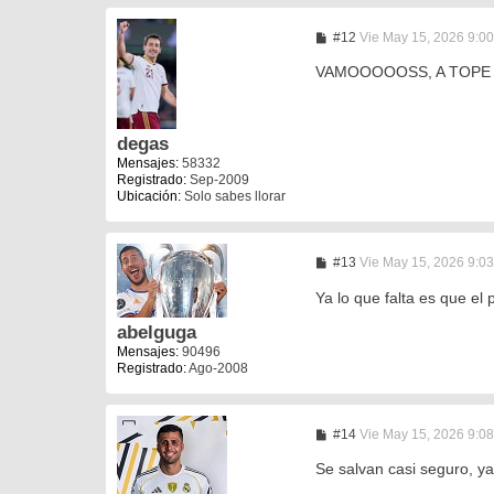
M
#12
Vie May 15, 2026 9:0
e
n
VAMOOOOOSS, A TOPE D
s
a
j
e
degas
Mensajes:
58332
Registrado:
Sep-2009
Ubicación:
Solo sabes llorar
M
#13
Vie May 15, 2026 9:0
e
n
Ya lo que falta es que el
s
a
abelguga
j
Mensajes:
90496
e
Registrado:
Ago-2008
M
#14
Vie May 15, 2026 9:0
e
n
Se salvan casi seguro, ya
s