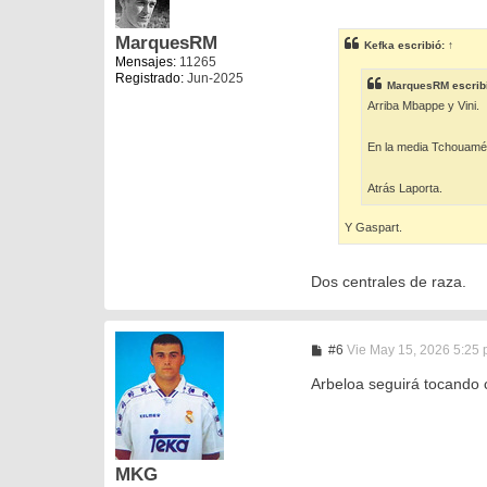
e
n
s
MarquesRM
Kefka
escribió:
↑
a
Mensajes:
11265
j
Registrado:
Jun-2025
e
MarquesRM
escrib
Arriba Mbappe y Vini.
En la media Tchouamén
Atrás Laporta.
Y Gaspart.
Dos centrales de raza.
M
#6
Vie May 15, 2026 5:25
e
n
Arbeloa seguirá tocando 
s
a
j
e
MKG