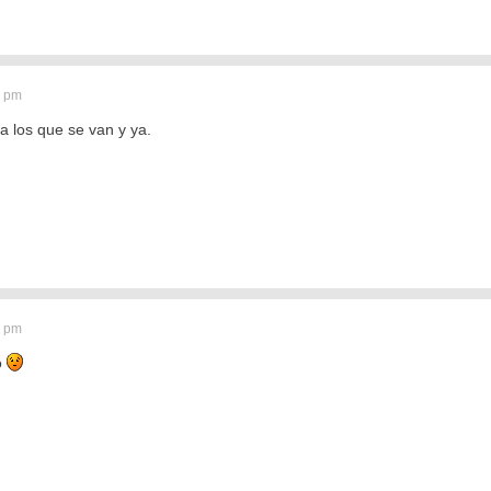
6 pm
a los que se van y ya.
0 pm
o