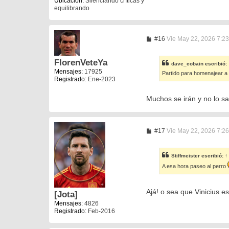
Ubicación:
Silenciando críticas y
equilibrando
M
#16
Vie May 22, 2026 7:2
e
n
s
FlorenVeteYa
dave_cobain
escribió:
a
Mensajes:
17925
Partido para homenajear a 
j
Registrado:
Ene-2023
e
Muchos se irán y no lo s
M
#17
Vie May 22, 2026 7:2
e
n
s
Stiffmeister
escribió:
↑
a
j
A esa hora paseo al perro
e
Ajá! o sea que Vinicius e
[Jota]
Mensajes:
4826
Registrado:
Feb-2016