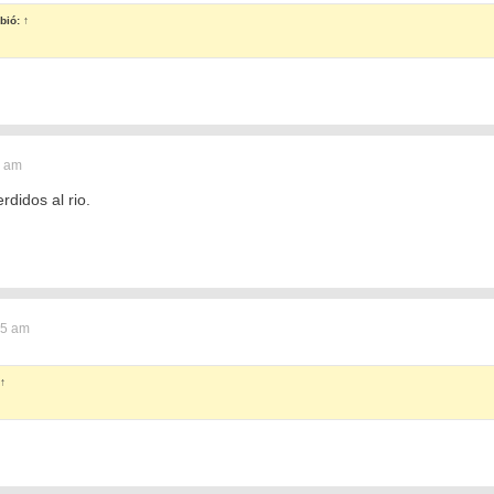
bió:
↑
1 am
rdidos al rio.
35 am
↑