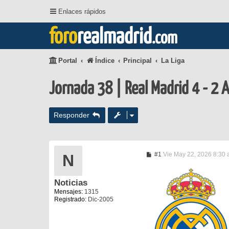
Enlaces rápidos
foro
realmadrid
.com
Portal
Índice
Principal
La Liga
Jornada 38 | Real Madrid 4 - 2 A
Responder
M
#1
Vie May 22, 2026 8:30
N
e
n
s
Noticias
a
j
Mensajes:
1315
e
Registrado:
Dic-2005