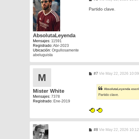
e
n
Partido clave.
s
a
j
e
AbsolutaLeyenda
Mensajes:
11591
Registrado:
Abr-2023
Ubicación:
Orgullosamente
abeluguista
M
#7
Vie May 22, 2026 10:0
M
e
n
s
AbsolutaLeyenda
escri
Mister White
a
Partido clave.
j
Mensajes:
7378
e
Registrado:
Ene-2019
M
#8
Vie May 22, 2026 10:1
e
n