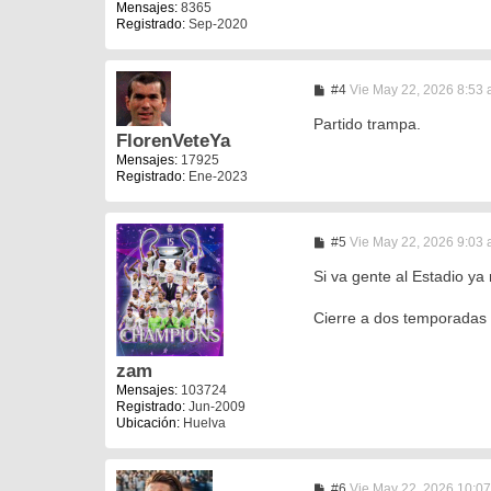
j
Mensajes:
8365
e
Registrado:
Sep-2020
M
#4
Vie May 22, 2026 8:53
e
n
Partido trampa.
s
FlorenVeteYa
a
Mensajes:
17925
j
Registrado:
Ene-2023
e
M
#5
Vie May 22, 2026 9:03
e
n
Si va gente al Estadio ya
s
a
Cierre a dos temporad
j
e
zam
Mensajes:
103724
Registrado:
Jun-2009
Ubicación:
Huelva
M
#6
Vie May 22, 2026 10:0