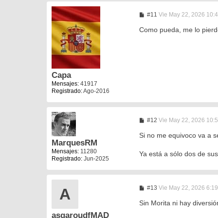
M
#11
Vie May 22, 2026 10:
e
n
Como pueda, me lo pierd
s
a
j
e
Capa
Mensajes:
41917
Registrado:
Ago-2016
M
#12
Vie May 22, 2026 10:
e
n
Si no me equivoco va a 
s
MarquesRM
a
Mensajes:
11280
Ya está a sólo dos de sus
j
Registrado:
Jun-2025
e
M
#13
Vie May 22, 2026 6:1
A
e
n
Sin Morita ni hay diversió
s
asgaroudfMAD
a