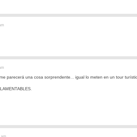
 am
 am
 me parecerá una cosa sorprendente... igual lo meten en un tour turísti
as LAMENTABLES.
7 am