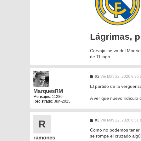
Lágrimas, p
Carvajal se va del Madrid
de Thiago
M
#2
Vie May 22, 2026 8:36
e
n
El partido de la vergüenza
s
MarquesRM
a
Mensajes:
11280
A ver que nuevo ridículo
j
Registrado:
Jun-2025
e
M
#3
Vie May 22, 2026 8:51
R
e
n
Como no podemos tener ni
s
se rompe el cruzado algú
ramones
a