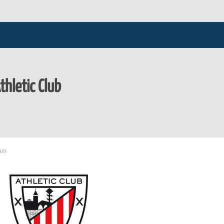
thletic Club
 am