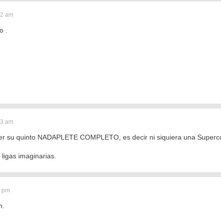
42 am
o .
53 am
ser su quinto NADAPLETE COMPLETO, es decir ni siquiera una Superc
 ligas imaginarias.
9 pm
n.