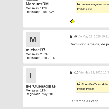
s
MarquesRM
AbsolutaLeyenda
escri
a
Mensajes:
11280
Partido clave.
j
Registrado:
Jun-2025
e
M
#9
Vie May 22, 2026 10:3
M
e
n
Revolución Arbeloa, de pe
s
michael37
a
j
Mensajes:
25397
e
Registrado:
Feb-2016
M
#10
Vie May 22, 2026 10:
I
e
n
s
FlorenVeteYa
escribió:
IkerQuesadillas
a
Partido trampa.
j
Mensajes:
1134
e
Registrado:
May-2015
La trampa es verlo.