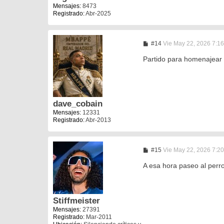
j
Mensajes:
8473
e
Registrado:
Abr-2025
M
#14
Vie May 22, 2026 7:1
e
n
Partido para homenajear 
s
a
j
e
dave_cobain
Mensajes:
12331
Registrado:
Abr-2013
M
#15
Vie May 22, 2026 7:2
e
n
A esa hora paseo al perr
s
a
j
e
Stiffmeister
Mensajes:
27391
Registrado:
Mar-2011