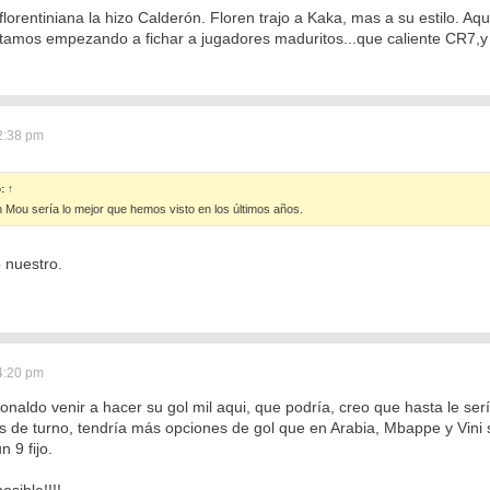
 florentiniana la hizo Calderón. Floren trajo a Kaka, mas a su estilo. A
tamos empezando a fichar a jugadores maduritos...que caliente CR7,
2:38 pm
ó:
↑
Mou sería lo mejor que hemos visto en los últimos años.
o nuestro.
4:20 pm
onaldo venir a hacer su gol mil aqui, que podría, creo que hasta le serí
s de turno, tendría más opciones de gol que en Arabia, Mbappe y Vini s
n 9 fijo.