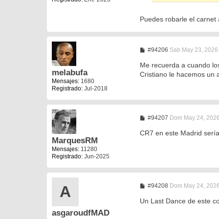
e
Puedes robarle el carnet
M
#94206
Sab May 23, 2026
e
n
Me recuerda a cuando los 
s
melabufa
Cristiano le hacemos un a
a
Mensajes:
1680
j
Registrado:
Jul-2018
e
M
#94207
Dom May 24, 2026
e
n
CR7 en este Madrid sería
s
MarquesRM
a
Mensajes:
11280
j
Registrado:
Jun-2025
e
M
#94208
Dom May 24, 2026
A
e
n
Un Last Dance de este co
s
asgaroudfMAD
a