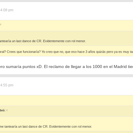
 4:08 pm
↑
antearía un last dance de CR. Evidentemente con rol menor.
oral? Crees que funcionaría? Yo creo que no, que eso hace 3 años quizás pero ya es muy ta
ero sumaría puntos xD. El reclamo de llegar a los 1000 en el Madrid ti
 4:55 pm
bió:
↑
lme tantearía un last dance de CR. Evidentemente con rol menor.