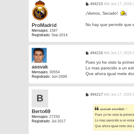
M
#94215
Mié Jun 17, 2026 
e
n
¡Vamos, Secado!
s
a
No hay que permitir que 
ProMadrid
j
e
Mensajes:
1587
Registrado:
Sep-2014
M
#94216
Mié Jun 17, 2026 
e
n
Pues yo he visto la prime
s
assvak
Lo mas parecido a un est
a
Mensajes:
30554
Que ahora igual mete dos 
j
Registrado:
Jun-2009
e
M
#94217
Mié Jun 17, 2026 
B
e
n
s
assvak
escribió:
↑
Berto69
a
Pues yo he visto la primer
j
Mensajes:
27250
e
Lo mas parecido a un estor
Registrado:
Jul-2017
Que ahora igual mete dos g