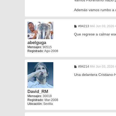
Vamos Florentimo hazlo po
Además vamos rumbo a otr
M
#94213
Mié Jun 03, 2026 
e
n
Que regrese a calmar ese
s
a
abelguga
j
Mensajes:
90515
e
Registrado:
Ago-2008
M
#94214
Mié Jun 03, 2026 
e
n
Una delantera Cristiano-H
s
a
j
e
David_RM
Mensajes:
30018
Registrado:
Mar-2008
Ubicación:
Sevilla