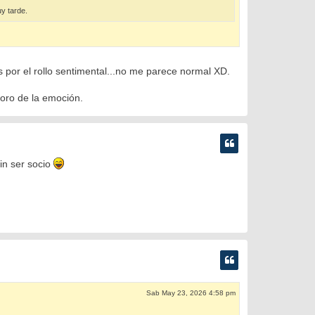
y tarde.
 por el rollo sentimental...no me parece normal XD.
loro de la emoción.
in ser socio
Sab May 23, 2026 4:58 pm