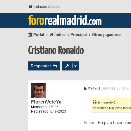
Enlaces rápidos
foro
realmadrid
.com
Portal
Índice
Principal
Otros jugadores
Cristiano Ronaldo
Responder
M
#94201
Sab May 23, 2026
e
n
s
FlorenVeteYa
fer-
escribió:
↑
a
Mensajes:
17925
Yo si fuese Riquelme tante
j
Registrado:
Ene-2023
e
Fer xd. En plan baza ele