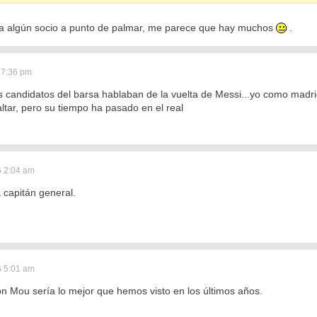
 a algún socio a punto de palmar, me parece que hay muchos
.
 7:36 pm
candidatos del barsa hablaban de la vuelta de Messi...yo como madridi
ltar, pero su tiempo ha pasado en el real
 2:04 am
 capitán general.
 5:01 am
n Mou sería lo mejor que hemos visto en los últimos años.