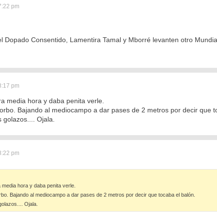
7:22 pm
el Dopado Consentido, Lamentira Tamal y Mborré levanten otro Mundia
8:17 pm
ra media hora y daba penita verle.
orbo. Bajando al mediocampo a dar pases de 2 metros por decir que t
golazos.... Ojala.
8:22 pm
a media hora y daba penita verle.
bo. Bajando al mediocampo a dar pases de 2 metros por decir que tocaba el balón.
olazos.... Ojala.