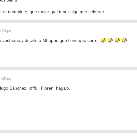
sible!!!!
o nadaplete, que mejor que tener algo que celebrar.
4:24 pm
 vestuario y decirle a Mbappe que tiene que correr
4:30 pm
ugo Sánchez, pffff... Floren, hágalo.