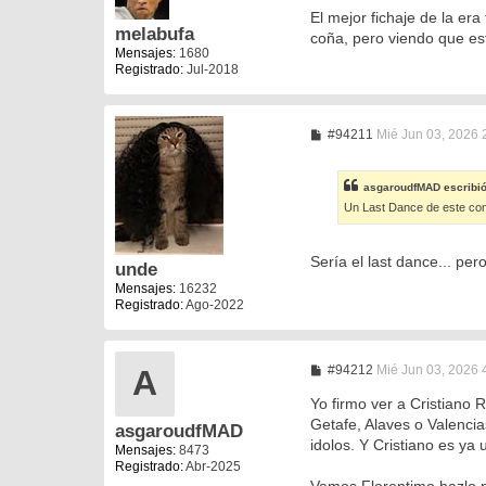
n
El mejor fichaje de la era
s
melabufa
coña, pero viendo que es
a
Mensajes:
1680
j
Registrado:
Jul-2018
e
M
#94211
Mié Jun 03, 2026 
e
n
s
asgaroudfMAD
escribi
a
Un Last Dance de este con 
j
e
Sería el last dance... per
unde
Mensajes:
16232
Registrado:
Ago-2022
M
#94212
Mié Jun 03, 2026 
A
e
n
Yo firmo ver a Cristiano R
s
Getafe, Alaves o Valencia
asgaroudfMAD
a
idolos. Y Cristiano es ya u
j
Mensajes:
8473
e
Registrado:
Abr-2025