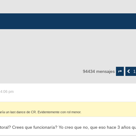
Página
4711
1
94434 mensajes
Anterior
de
4722
 4:06 pm
aría un last dance de CR. Evidentemente con rol menor.
ctoral? Crees que funcionaría? Yo creo que no, que eso hace 3 años qu