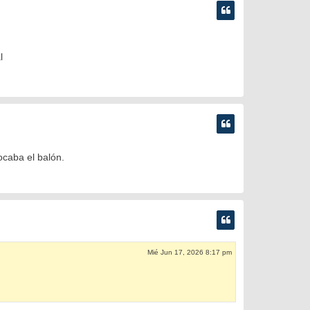
l
ocaba el balón.
Mié Jun 17, 2026 8:17 pm