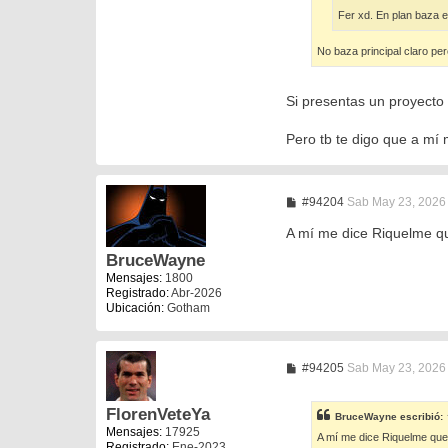
Fer xd. En plan baza 
No baza principal claro per
Si presentas un proyecto 
Pero tb te digo que a mí 
M
#94204
Sab May 23, 2026
e
n
A mí me dice Riquelme que
s
a
BruceWayne
j
Mensajes:
1800
e
Registrado:
Abr-2026
Ubicación:
Gotham
M
#94205
Sab May 23, 2026
e
n
s
FlorenVeteYa
BruceWayne
escribió:
a
Mensajes:
17925
j
A mí me dice Riquelme que 
Registrado:
Ene-2023