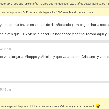
electoral? Crees que funcionaría? Yo creo que no, que eso hace 3 años quizás pero ya es mu
o sumaría puntos xD. El reclamo de llegar a los 1000 en el Madrid tiene su punto.
y una de tus bazas es un tipo de 41 años solo para enganchar a socios
me dicen que CR7 viene a hacer un last dance y batir el record aquí y l
 4:58 pm
 va a largar a Mbappe y Vinicius y que va a traer a Cristiano, y voto s
 5:45 pm
↑
va a largar a Mbappe y Vinicius y que va a traer a Cristiano, y voto sin ser socio