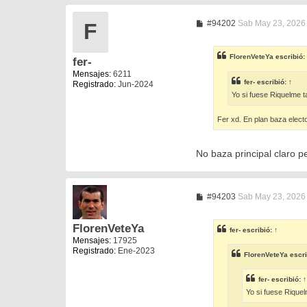
M
#94202
Sab May 23, 2026
F
e
n
s
FlorenVeteYa
escribió:
fer-
a
j
Mensajes:
6211
e
fer-
escribió:
↑
Registrado:
Jun-2024
Yo si fuese Riquelme t
Fer xd. En plan baza elect
No baza principal claro p
M
#94203
Sab May 23, 2026
e
n
s
FlorenVeteYa
fer-
escribió:
↑
a
Mensajes:
17925
j
Registrado:
Ene-2023
e
FlorenVeteYa
escri
fer-
escribió:
↑
Yo si fuese Rique