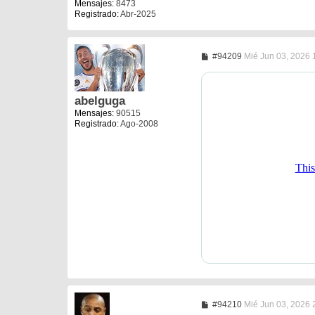
j
Mensajes:
8473
e
Registrado:
Abr-2025
M
#94209
Mié Jun 03, 2026 
e
n
s
a
abelguga
j
Mensajes:
90515
e
Registrado:
Ago-2008
M
#94210
Mié Jun 03, 2026 
e