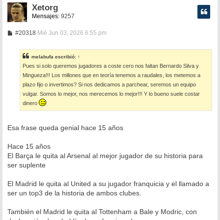
Xetorg
Mensajes:
9257
M
#20318
Mié Jun 03, 2026 6:55 pm
e
n
s
melabufa
escribió:
↑
a
Pues si solo queremos jugadores a coste cero nos faltan Bernardo Silva y
j
e
Mingueza!!! Los millones que en teoría tenemos a raudales, los metemos a
plazo fijo o invertimos? Si nos dedicamos a parchear, seremos un equipo
vulgar. Somos lo mejor, nos merecemos lo mejor!!! Y lo bueno suele costar
dinero
Esa frase queda genial hace 15 años
Hace 15 años
El Barça le quita al Arsenal al mejor jugador de su historia para
ser suplente
El Madrid le quita al United a su jugador franquicia y el llamado a
ser un top3 de la historia de ambos clubes.
También el Madrid le quita al Tottenham a Bale y Modric, con