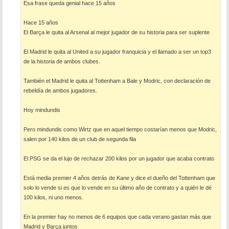
Esa frase queda genial hace 15 años
Hace 15 años
El Barça le quita al Arsenal al mejor jugador de su historia para ser suplente
El Madrid le quita al United a su jugador franquicia y el llamado a ser un top3
de la historia de ambos clubes.
También el Madrid le quita al Tottenham a Bale y Modric, con declaración de
rebeldía de ambos jugadores.
Hoy mindundis
Pero mindundis como Wirtz que en aquel tiempo costarían menos que Modric,
salen por 140 kilos de un club de segunda fila
El PSG se da el lujo de rechazar 200 kilos por un jugador que acaba contrato
Está media premier 4 años detrás de Kane y dice el dueño del Tottenham que
solo lo vende si es que lo vende en su último año de contrato y a quién le dé
100 kilos, ni uno menos.
En la premier hay no menos de 6 equipos que cada verano gastan más que
Madrid y Barça juntos