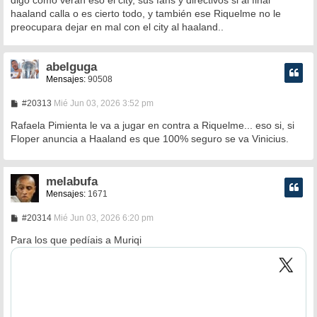
haaland calla o es cierto todo, y también ese Riquelme no le
preocupara dejar en mal con el city al haaland..
abelguga
Mensajes:
90508
M
#20313
Mié Jun 03, 2026 3:52 pm
e
n
Rafaela Pimienta le va a jugar en contra a Riquelme... eso si, si
s
Floper anuncia a Haaland es que 100% seguro se va Vinicius.
a
j
e
melabufa
Mensajes:
1671
M
#20314
Mié Jun 03, 2026 6:20 pm
e
n
Para los que pedíais a Muriqi
s
a
j
e