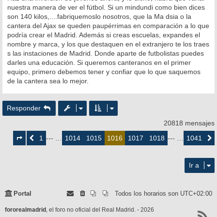
nuestra manera de ver el fútbol. Si un mindundi como bien dices
son 140 kilos,....fabriquemoslo nosotros, que la Ma dsia o la
cantera del Ajax se queden paupérrimas en comparación a lo que
podría crear el Madrid. Además si creas escuelas, expandes el
nombre y marca, y los que destaquen en el extranjero te los traes
s las instaciones de Madrid. Donde aparte de futbolistas puedes
darles una educación. Si queremos canteranos en el primer
equipo, primero debemos tener y confiar que lo que saquemos
de la cantera sea lo mejor.
Responder
20818 mensajes
Página
1016
1
1014
1015
1017
1018
1041
Anterior
--- …
1016
--- …
Siguie
de
1041
Ir a
Portal
Todos los horarios son
UTC+02:00
fororealmadrid
, el foro no oficial del Real Madrid. - 2026