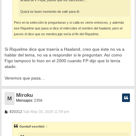
acaba de ir Pepa, puede que los sancionen…
Quizá es buen momento de salir para él.
Pero en la selección le preguntaran y si calla es cierto entonces, y además
ese Riquelme que pasa si dice el miércoles el nombre del haaland, pero el
jueves el dice que es mentira jeje sería el fin del Riquelme..
Si Riquelme dice que traería a Haaland, creo que éste no va a
hablar del tema, no va a responder si le preguntan. Así como
Figo tampoco lo hizo en el 2000 cuando FP dijo que lo tenía
atado.
Veremos que pasa…
Miroku
M
Mensajes:
2356
M
#20312
Sab May 30, 2026 11:59 pm
e
n
s
Gandalf
escribió:
↑
a
j