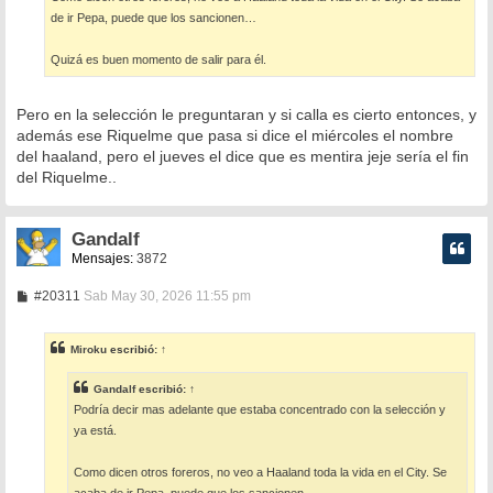
de ir Pepa, puede que los sancionen…
Quizá es buen momento de salir para él.
Pero en la selección le preguntaran y si calla es cierto entonces, y
además ese Riquelme que pasa si dice el miércoles el nombre
del haaland, pero el jueves el dice que es mentira jeje sería el fin
del Riquelme..
Gandalf
Mensajes:
3872
M
#20311
Sab May 30, 2026 11:55 pm
e
n
s
Miroku
escribió:
↑
a
j
e
Gandalf
escribió:
↑
Podría decir mas adelante que estaba concentrado con la selección y
ya está.
Como dicen otros foreros, no veo a Haaland toda la vida en el City. Se