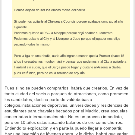
Hemos dejado de ser los chicos malos del barrio
Si, podemos quitarle al Chelsea a Courtois porque acababa contrato al año
siguiente.
Podemos quitarle al PSG a Mbappe porque dejó acabar su contrato
Podemos quitarle al City y al Liverpool a Jude porque el jugador nos elige
pagando todos lo mismo
Pero la liga es una chufla, cada año ingresa menos que la Premier (hace 15
años ingresábamos mucho más) y pensar que podemos ir al City a quitarle a
Haaland sin sudar, que el Barça puede llegar y quitarle al Arsenal a Saliba,
pues está bien, pero no es la realidad de hoy día
Pues si no se pueden comprarlos, habrá que crearlos. En vez de
tanta ciudad del socio o parques de atracciones, como prometen
los candidatos, destina parte de valdebebas a
colegios,instalaciones deportivas, universidades y residencias de
estudiantes para chavales becados por el Madrid, crea escuelas
concertadas internacionalmente. No es un proceso inmediato,
pero en 10 años estás sacando balones de oro como churros.
Entiendo tu explicación y en parte la puedo llegar a compartir.
Haz una inversión de jóvenes ahora, y lo dicho, habrá que variar