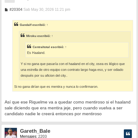
M
#20304
Sab May 30, 2026 11:21 pm
e
n
s
Gandalf
escribió:
↑
a
j
e
Miroku
escribió:
↑
Centraltotal
escribió:
↑
Es Haaland.
Y si no gana que pasaría con el haaland en el city, osea es ilógico que
una estrella de otro equipo con contrato largo haga eso, y ser odiado
después por su aficion del city..
Si no gana dirían que es mentira y nunca lo confirmaron.
Así que ese Riquelme va a quedar como mentiroso si el haaland
sale diciendo que era mentira jeje, pero cuando vuelva a ser
candidato nadie le creerá entonces por mentiroso
Gareth_Bale
Mensajes:
2203