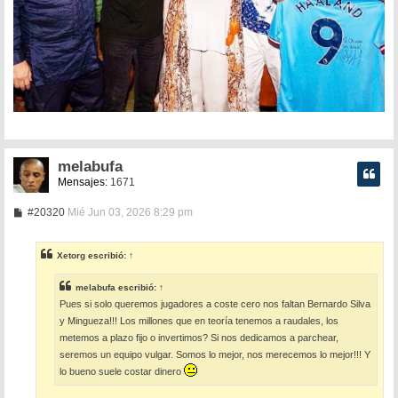
melabufa
Mensajes:
1671
M
#20320
Mié Jun 03, 2026 8:29 pm
e
n
s
Xetorg
escribió:
↑
a
j
e
melabufa
escribió:
↑
Pues si solo queremos jugadores a coste cero nos faltan Bernardo Silva
y Mingueza!!! Los millones que en teoría tenemos a raudales, los
metemos a plazo fijo o invertimos? Si nos dedicamos a parchear,
seremos un equipo vulgar. Somos lo mejor, nos merecemos lo mejor!!! Y
lo bueno suele costar dinero