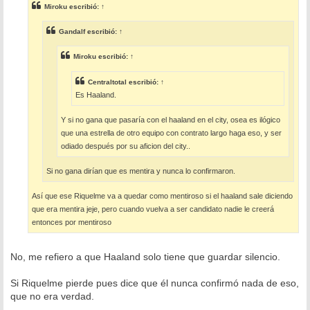
s
Miroku
escribió:
↑
a
j
e
Gandalf
escribió:
↑
Miroku
escribió:
↑
Centraltotal
escribió:
↑
Es Haaland.
Y si no gana que pasaría con el haaland en el city, osea es ilógico
que una estrella de otro equipo con contrato largo haga eso, y ser
odiado después por su aficion del city..
Si no gana dirían que es mentira y nunca lo confirmaron.
Así que ese Riquelme va a quedar como mentiroso si el haaland sale diciendo
que era mentira jeje, pero cuando vuelva a ser candidato nadie le creerá
entonces por mentiroso
No, me refiero a que Haaland solo tiene que guardar silencio.
Si Riquelme pierde pues dice que él nunca confirmó nada de eso,
que no era verdad.