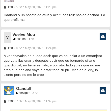
M
#20305
Sab May 30, 2026 11:23 pm
e
n
Haaland o un bocata de atún y aceitunas rellenas de anchoa. Lo
s
que prefieras.
a
j
e
Vuelve Mou
V
Mensajes:
1179
M
#20306
Sab May 30, 2026 11:24 pm
e
n
A ver chavales no puede decir que va anunciar a un extranjero
s
que va a ilusionar y después decir que es bernardo silva o
a
guardiol xd, no tiene sentido, y por otro lado yo es que no me
j
e
creo que haaland vaya a estar toda su pu.. vida en el city, lo
siento pero no me lo creo
Gandalf
Mensajes:
3872
M
#20307
Sab May 30, 2026 11:37 pm
e
n