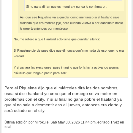
Si no gana dirían que es mentira y nunca lo confirmaron.
Así que ese Riquelme va a quedar como mentiroso si el haaland sale
diciendo que era mentira jeje, pero cuando vuelva a ser candidato nadie
le creerá entonces por mentiroso
No, me refiero a que Haaland solo tiene que guardar silencio.
Si Riquelme pierde pues dice que él nunca confirmó nada de eso, que no era
verdad.
Y si ganara las elecciones, pues imagino que lo ficharía activando alguna
cláusula que tenga o pacto para salir.
Pero el Riquelme dijo que el miércoles dirá los dos nombres,
osea si dice haaland yo creo que el noruego se va meter en
problemas con el city. Y si al final no gana pobre el haaland ya
que si no sale a desmentir eso el jueves, entonces era cierto y
será odiado en el city..
Última edición por
Miroku
el Sab May 30, 2026 11:44 pm, editado 1 vez en
total.