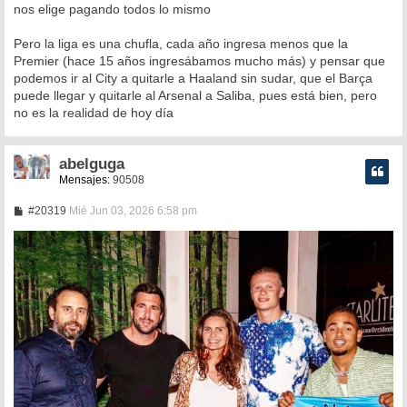
nos elige pagando todos lo mismo
Pero la liga es una chufla, cada año ingresa menos que la
Premier (hace 15 años ingresábamos mucho más) y pensar que
podemos ir al City a quitarle a Haaland sin sudar, que el Barça
puede llegar y quitarle al Arsenal a Saliba, pues está bien, pero
no es la realidad de hoy día
abelguga
Mensajes:
90508
M
#20319
Mié Jun 03, 2026 6:58 pm
e
n
s
a
j
e