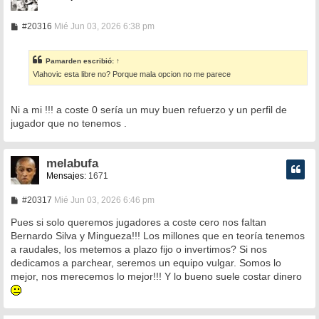
M
#20316
Mié Jun 03, 2026 6:38 pm
e
n
s
Pamarden
escribió:
↑
a
Vlahovic esta libre no? Porque mala opcion no me parece
j
e
Ni a mi !!! a coste 0 sería un muy buen refuerzo y un perfil de
jugador que no tenemos .
melabufa
Mensajes:
1671
M
#20317
Mié Jun 03, 2026 6:46 pm
e
n
Pues si solo queremos jugadores a coste cero nos faltan
s
Bernardo Silva y Mingueza!!! Los millones que en teoría tenemos
a
a raudales, los metemos a plazo fijo o invertimos? Si nos
j
e
dedicamos a parchear, seremos un equipo vulgar. Somos lo
mejor, nos merecemos lo mejor!!! Y lo bueno suele costar dinero