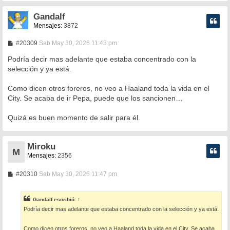
Gandalf
Mensajes:
3872
M
#20309
Sab May 30, 2026 11:43 pm
e
n
Podría decir mas adelante que estaba concentrado con la
s
selección y ya está.
a
j
e
Como dicen otros foreros, no veo a Haaland toda la vida en el
City. Se acaba de ir Pepa, puede que los sancionen…
Quizá es buen momento de salir para él.
Miroku
M
Mensajes:
2356
M
#20310
Sab May 30, 2026 11:47 pm
e
n
s
Gandalf
escribió:
↑
a
Podría decir mas adelante que estaba concentrado con la selección y ya está.
j
e
Como dicen otros foreros, no veo a Haaland toda la vida en el City. Se acaba