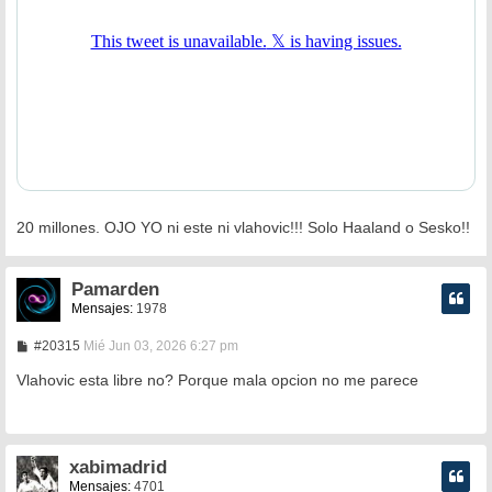
20 millones. OJO YO ni este ni vlahovic!!! Solo Haaland o Sesko!!
Pamarden
Mensajes:
1978
M
#20315
Mié Jun 03, 2026 6:27 pm
e
n
Vlahovic esta libre no? Porque mala opcion no me parece
s
a
j
e
xabimadrid
Mensajes:
4701