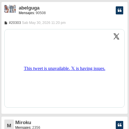
abelguga
Mensajes:
90508
M
#20303
Sab May 30, 2026 11:20 pm
e
n
s
a
j
e
Miroku
M
Mensajes:
2356