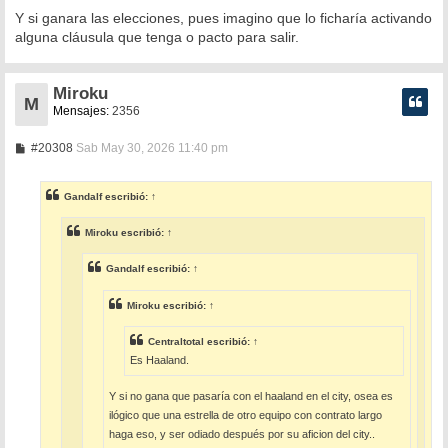
Y si ganara las elecciones, pues imagino que lo ficharía activando
alguna cláusula que tenga o pacto para salir.
Miroku
M
Mensajes:
2356
M
#20308
Sab May 30, 2026 11:40 pm
e
n
s
Gandalf
escribió:
↑
a
j
e
Miroku
escribió:
↑
Gandalf
escribió:
↑
Miroku
escribió:
↑
Centraltotal
escribió:
↑
Es Haaland.
Y si no gana que pasaría con el haaland en el city, osea es
ilógico que una estrella de otro equipo con contrato largo
haga eso, y ser odiado después por su aficion del city..