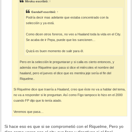
e
Miroku
escribió:
↑
Gandalf
escribió:
↑
Podría decir mas adelante que estaba concentrado con la
selección y ya está.
Como dicen otros foreros, no veo a Haaland toda la vida en el City.
Se acaba de ir Pepa, puede que los sancionen…
Quizá es buen momento de salir para él.
Pero en la selección le preguntaran y si calla es cierto entonces, y
además ese Riquelme que pasa si dice el miércoles el nombre del
haaland, pero el jueves el dice que es mentira jeje sería el fin del
Riquelme..
Si Riquelme dice que traería a Haaland, creo que éste no va a hablar del tema,
no va a responder si le preguntan. Así como Figo tampoco lo hizo en el 2000
cuando FP dijo que lo tenía atado.
Veremos que pasa…
Si hace eso es que si se comprometió con el Riquelme, Pero yo
digo como veran eso el city, sus fans y directivos si al final