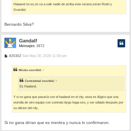
a
Halaand no es,no va a salir nadie de arriba este verano,seran Rodri y
j
e
Gvardiol.
Bernardo Silva?
Gandalf
Mensajes:
3872
M
#20302
Sab May 30, 2026 11:09 pm
e
n
s
Miroku
escribió:
↑
a
j
e
Centraltotal
escribió:
↑
Es Haaland.
Y si no gana que pasaría con el haaland en el city, osea es ilógico que una
estrella de otro equipo con contrato largo haga eso, y ser odiado después por
su aficion del city..
Si no gana dirían que es mentira y nunca lo confirmaron.