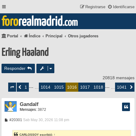
Registrarse
Identificarse
foro
realmadrid
.com
Portal
Índice
Principal
Otros jugadores
Erling Haaland
Responder
20818 mensajes
Página
1016
1
1014
1015
1017
1018
1041
Anterior
--- …
1016
--- …
Siguie
de
1041
Gandalf
Mensajes:
3872
M
#20301
Sab May 30, 2026 11:08 pm
e
n
s
CARLOSSOY
escribió:
↑