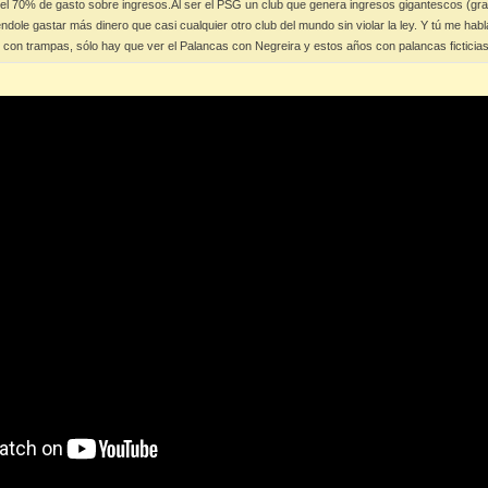
 del 70% de gasto sobre ingresos.Al ser el PSG un club que genera ingresos gigantescos (grac
dole gastar más dinero que casi cualquier otro club del mundo sin violar la ley. Y tú me ha
on trampas, sólo hay que ver el Palancas con Negreira y estos años con palancas ficticias, 