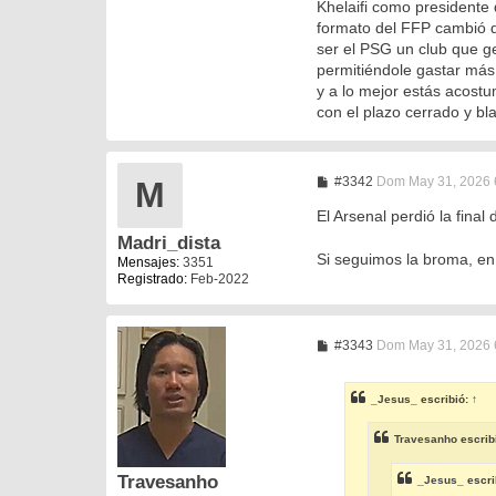
Khelaifi como presidente
formato del FFP cambió dr
ser el PSG un club que g
permitiéndole gastar más 
y a lo mejor estás acostu
con el plazo cerrado y bla
M
#3342
Dom May 31, 2026 
M
e
n
El Arsenal perdió la fina
s
Madri_dista
a
Si seguimos la broma, en
j
Mensajes:
3351
e
Registrado:
Feb-2022
M
#3343
Dom May 31, 2026 
e
n
s
_Jesus_
escribió:
↑
a
j
e
Travesanho
escrib
Travesanho
_Jesus_
escri