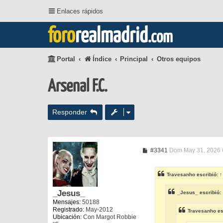
Enlaces rápidos
foro
realmadrid
.com
Portal
Índice
Principal
Otros equipos
Arsenal F.C.
Responder
M
#3341
Dom May 31, 2026 
e
n
s
Travesanho
escribió:
↑
a
j
e
_Jesus_
_Jesus_
escribió:
Mensajes:
50188
Registrado:
May-2012
Travesanho
es
Ubicación:
Con Margot Robbie