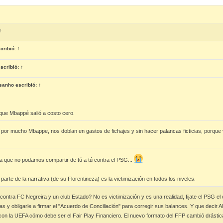
↑
cribió:
↑
scribió:
↑
sanho
escribió:
↑
que Mbappé salió a costo cero.
 por mucho Mbappe, nos doblan en gastos de fichajes y sin hacer palancas ficticias, porque
a que no podamos compartir de tú a tú contra el PSG...
arte de la narrativa (de su Florentineza) es la victimización en todos los niveles.
ontra FC Negreira y un club Estado? No es victimización y es una realidad, fijate el PSG e
ias y obligarle a firmar el "Acuerdo de Conciliación" para corregir sus balances. Y que decir 
on la UEFA cómo debe ser el Fair Play Financiero. El nuevo formato del FFP cambió drásticam