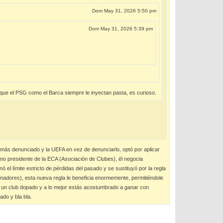
Dom May 31, 2026 5:50 pm
Dom May 31, 2026 5:39 pm
 que el PSG como el Barca siempre le inyectan pasta, es curioso.
b más denunciado y la UEFA en vez de denunciarlo, optó por aplicar
como presidente de la ECA (Asociación de Clubes), él negocia
el límite estricto de pérdidas del pasado y se sustituyó por la regla
nadores), esta nueva regla le beneficia enormemente, permitiéndole
as un club dopado y a lo mejor estás acostumbrado a ganar con
ado y bla bla.