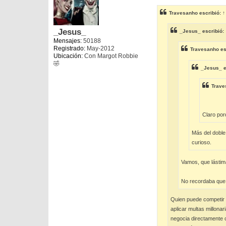
n
s
Travesanho
escribió:
↑
a
j
e
_Jesus_
_Jesus_
escribió:
Mensajes:
50188
Registrado:
May-2012
Travesanho
es
Ubicación:
Con Margot Robbie
🤣
_Jesus_
e
Trave
Claro por
Más del doble
curioso.
Vamos, que lástim
No recordaba que p
Quien puede competir c
aplicar multas millonar
negocia directamente c