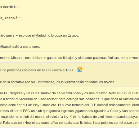
ho
escribió:
↑
us_
escribió:
↑
 claro que si y eso que el Madrid no lo dopa un Estado.
Mbappé salió a costo cero.
 mucho Mbappe, nos doblan en gastos de fichajes y sin hacer palancas ficticias, porque veo
e no podamos compartir de tú a tú contra el PSG...
de la narrativa (de su Florentineza) es la victimización en todos los niveles.
a FC Negreira y un club Estado? No es victimización y es una realidad, fijate el PSG el clu
rle a firmar el "Acuerdo de Conciliación" para corregir sus balances. Y que decir Al-Khelaifi 
mo debe ser el Fair Play Financiero. El nuevo formato del FFP cambió drásticamente: eliminó 
resos.Al ser el PSG un club que genera ingresos gigantescos (gracias a Catar y sus patroci
 cualquier otro club del mundo sin violar la ley. Y tú me hablas de victimismo, cuando apoy
l Palancas con Negreira y estos años con palancas ficticias, inscripciones con el plazo cerr