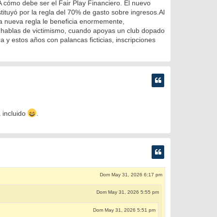
 cómo debe ser el Fair Play Financiero. El nuevo
tituyó por la regla del 70% de gasto sobre ingresos.Al
ta nueva regla le beneficia enormemente,
me hablas de victimismo, cuando apoyas un club dopado
y estos años con palancas ficticias, inscripciones
 incluido
.
Dom May 31, 2026 6:17 pm
Dom May 31, 2026 5:55 pm
Dom May 31, 2026 5:51 pm