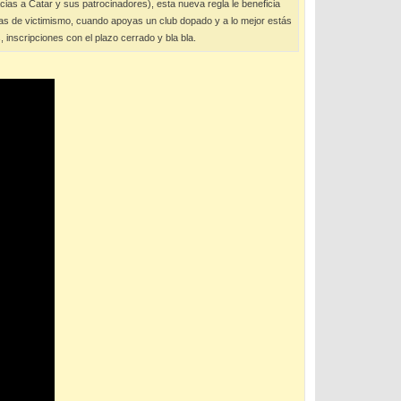
ias a Catar y sus patrocinadores), esta nueva regla le beneficia
blas de victimismo, cuando apoyas un club dopado y a lo mejor estás
inscripciones con el plazo cerrado y bla bla.