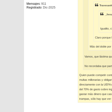
Mensajes:
911
Travesan
Registrado:
Dic-2025
_Jes
Igualito,
Claro porque 
Más del doble por
Vamos, que lástima qu
No recordaba que parte 
Quien puede competir contr
multas millonarias y obliga
directamente con la UEFA có
del 70% de gasto sobre ing
gastar más dinero que casi
trampas, sólo hay que ver e