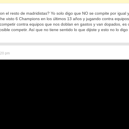
on el resto de madridistas? Yo solo digo que NO se compite por igual 
o he visto 6 Champions en los últimos 13 años y jugando contra equip
ompetir contra equipos que nos doblan en gastos y van dopados, es co
ble competir. Así que no tiene sentido lo que dijiste y esto no lo digo 
:20 pm