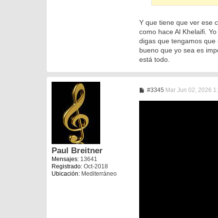
Y que tiene que ver ese c
como hace Al Khelaifi. Y
digas que tengamos que c
bueno que yo sea es imposi
está todo.
M
#3345
Mar Jun 02, 2026 1
e
n
s
a
j
e
Paul Breitner
Mensajes:
13641
Registrado:
Oct-2018
Ubicación:
Mediterráneo