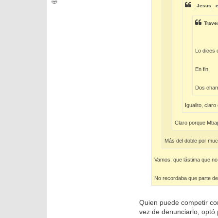
🤣
_Jesus_
e
Trave
Lo dices 
En fin.
Dos champ
Igualito, clar
Claro porque Mbap
Más del doble por much
Vamos, que lástima que no
No recordaba que parte de l
Quien puede competir con
vez de denunciarlo, optó p