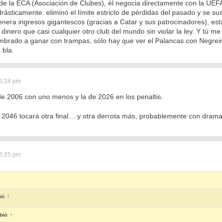
 de la ECA (Asociación de Clubes), él negocia directamente con la UEFA
ásticamente: eliminó el límite estricto de pérdidas del pasado y se sus
enera ingresos gigantescos (gracias a Catar y sus patrocinadores), es
dinero que casi cualquier otro club del mundo sin violar la ley. Y tú 
mbrado a ganar con trampas, sólo hay que ver el Palancas con Negreira 
 bla.
6:24 pm
l de 2006 con uno menos y la de 2026 en los penaltis.
 2046 tocará otra final… y otra derrota más, probablemente con drama
6:25 pm
ió:
↑
bió:
↑