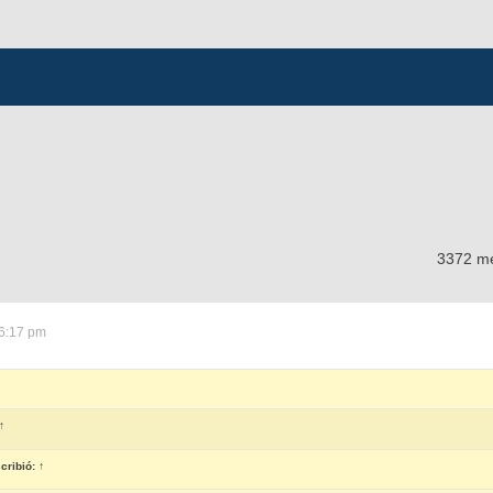
3372 m
6:17 pm
↑
cribió:
↑