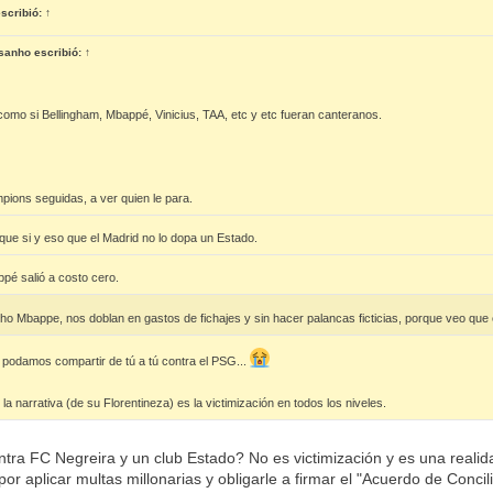
scribió:
↑
sanho
escribió:
↑
como si Bellingham, Mbappé, Vinicius, TAA, etc y etc fueran canteranos.
ions seguidas, a ver quien le para.
o que si y eso que el Madrid no lo dopa un Estado.
pé salió a costo cero.
o Mbappe, nos doblan en gastos de fichajes y sin hacer palancas ficticias, porque veo que 
 podamos compartir de tú a tú contra el PSG...
a narrativa (de su Florentineza) es la victimización en todos los niveles.
tra FC Negreira y un club Estado? No es victimización y es una realida
or aplicar multas millonarias y obligarle a firmar el "Acuerdo de Concil