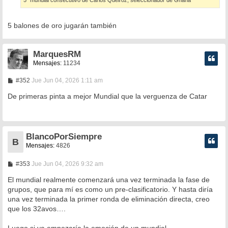
5 balones de oro jugarán también
MarquesRM
Mensajes:
11234
M
#352
Jue Jun 04, 2026 1:11 am
e
n
De primeras pinta a mejor Mundial que la verguenza de Catar
s
a
j
e
BlancoPorSiempre
B
Mensajes:
4826
M
#353
Jue Jun 04, 2026 9:32 am
e
n
El mundial realmente comenzará una vez terminada la fase de
s
grupos, que para mí es como un pre-clasificatorio. Y hasta diría
a
una vez terminada la primer ronda de eliminación directa, creo
j
e
que los 32avos….