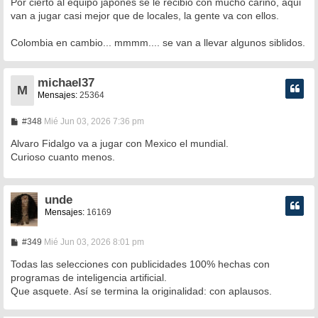
Por cierto al equipo japones se le recibio con mucho cariño, aqui
j
e
van a jugar casi mejor que de locales, la gente va con ellos.
Colombia en cambio... mmmm.... se van a llevar algunos siblidos.
michael37
M
Mensajes:
25364
M
#348
Mié Jun 03, 2026 7:36 pm
e
n
Alvaro Fidalgo va a jugar con Mexico el mundial.
s
Curioso cuanto menos.
a
j
e
unde
Mensajes:
16169
M
#349
Mié Jun 03, 2026 8:01 pm
e
n
Todas las selecciones con publicidades 100% hechas con
s
programas de inteligencia artificial.
a
Que asquete. Así se termina la originalidad: con aplausos.
j
e