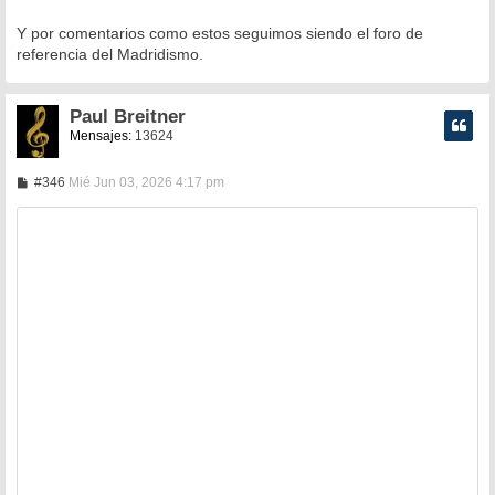
Y por comentarios como estos seguimos siendo el foro de
referencia del Madridismo.
Paul Breitner
Mensajes:
13624
M
#346
Mié Jun 03, 2026 4:17 pm
e
n
s
a
j
e