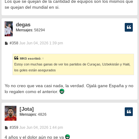
Los que se quejan de la cantidad de equipos son los mismos que
j
e
se quejan del mundial en si.
degas
Mensajes:
58294
M
#358
Jue Jun 04, 2026 1:39 pm
e
n
s
MKG
escribió:
↑
a
Estoy con muchas ganas de ver los partidos de Curaçao, Uzbekistán y Haiti,
j
e
los goles están asegurados
Yo no creo que vea casi nada, la verdad. Ojalá gane España y no
lo regalen como el anterior.
[Jota]
Mensajes:
4826
M
#359
Jue Jun 04, 2026 1:44 pm
e
n
4 años y el dolor aún no se va