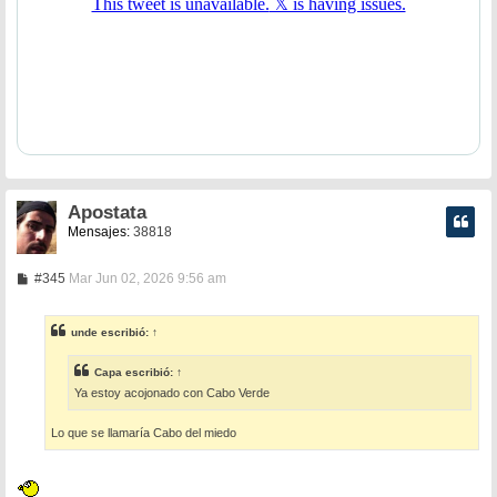
Apostata
Mensajes:
38818
M
#345
Mar Jun 02, 2026 9:56 am
e
n
s
unde
escribió:
↑
a
j
e
Capa
escribió:
↑
Ya estoy acojonado con Cabo Verde
Lo que se llamaría Cabo del miedo