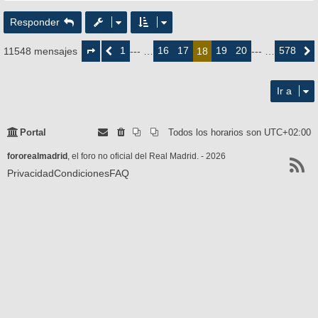
Responder
Página
18
1
16
17
19
20
578
11548 mensajes
Anterior
--- …
18
--- …
Siguie
de
578
Ir a
Portal
Todos los horarios son
UTC+02:00
fororealmadrid
, el foro no oficial del Real Madrid. - 2026
Privacidad
Condiciones
FAQ