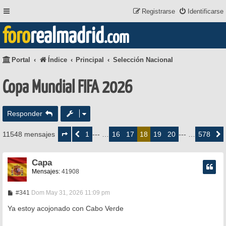
Registrarse
Identificarse
foro
realmadrid
.com
Portal
Índice
Principal
Selección Nacional
Copa Mundial FIFA 2026
Responder
Página
18
1
16
17
19
20
578
11548 mensajes
Anterior
--- …
18
--- …
Siguie
de
578
Capa
Mensajes:
41908
M
#341
Dom May 31, 2026 11:09 pm
e
n
Ya estoy acojonado con Cabo Verde
s
a