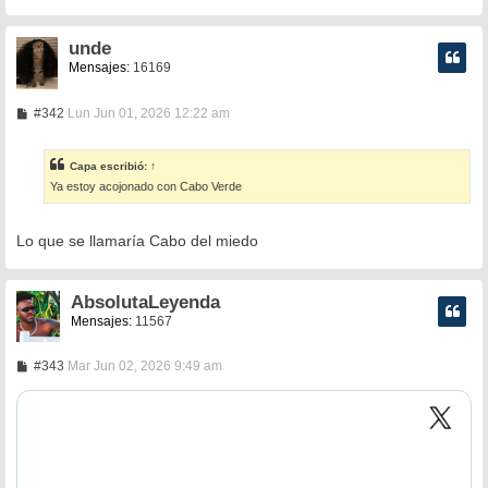
j
e
unde
Mensajes:
16169
M
#342
Lun Jun 01, 2026 12:22 am
e
n
s
Capa
escribió:
↑
a
Ya estoy acojonado con Cabo Verde
j
e
Lo que se llamaría Cabo del miedo
AbsolutaLeyenda
Mensajes:
11567
M
#343
Mar Jun 02, 2026 9:49 am
e
n
s
a
j
e