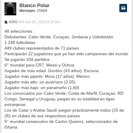
Blanco Polar
Mensajes:
25869
M
#350
Mié Jun 03, 2026 8:24 pm
e
n
48 selecciones
s
Debutantes: Cabo Verde, Curaçao, Jordania y Uzbekistán.
a
1.248 futbolistas
j
e
449 clubes representados de 71 países
Participarán 22 jugadores que ya han sido campeones del mundo
Se jugarán 104 partidos
6° mundial para CR7, Messi y Ochoa
Jugador de más edad: Gordon (43 años), Escocia
Jugador más pipiolo: Mora (17 años), México
Jugador más alto: un austríaco (2,05)
Jugador más bajo: un panameño (1,60)
Los convocados por Cabo Verde, Costa de Marfil, Curaçao, RD
Congo, Senegal y Uruguay, juegan en su totalidad en ligas
extranjeras
Los de Catar y Arabia Saudí juegan prácticamente todos (25 de
26) en clubes de sus respectivos países
5° mundial consecutivo de Carlos Queiroz, seleccionador de
Ghana