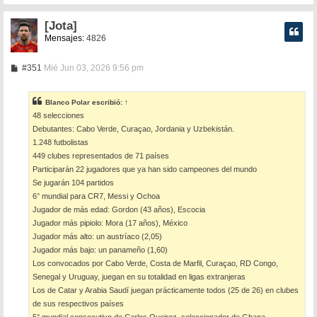
[Jota]
Mensajes:
4826
M
#351
Mié Jun 03, 2026 9:56 pm
e
n
s
Blanco Polar
escribió:
↑
a
48 selecciones
j
e
Debutantes: Cabo Verde, Curaçao, Jordania y Uzbekistán.
1.248 futbolistas
449 clubes representados de 71 países
Participarán 22 jugadores que ya han sido campeones del mundo
Se jugarán 104 partidos
6° mundial para CR7, Messi y Ochoa
Jugador de más edad: Gordon (43 años), Escocia
Jugador más pipiolo: Mora (17 años), México
Jugador más alto: un austríaco (2,05)
Jugador más bajo: un panameño (1,60)
Los convocados por Cabo Verde, Costa de Marfil, Curaçao, RD Congo,
Senegal y Uruguay, juegan en su totalidad en ligas extranjeras
Los de Catar y Arabia Saudí juegan prácticamente todos (25 de 26) en clubes
de sus respectivos países
5° mundial consecutivo de Carlos Queiroz, seleccionador de Ghana