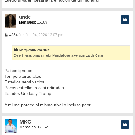
Luego si ya empezaría la emoción de un mundial
unde
Mensajes:
16169
M
#354
Jue Jun 04, 2026 12:07 pm
e
n
s
MarquesRM
escribió:
↑
a
De primeras pinta a mejor Mundial que la verguenza de Catar
j
e
Paises ignotos
Temperaturas altas
Estadios semi vacios
Pocas estrellas o casi retiradas
Estados Unidos y Trump
A mi me parece al mismo nivel o incluso peor.
MKG
Mensajes:
17952