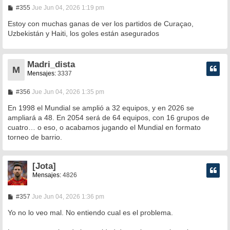
M
#355
Jue Jun 04, 2026 1:19 pm
e
n
Estoy con muchas ganas de ver los partidos de Curaçao,
s
Uzbekistán y Haiti, los goles están asegurados
a
j
e
Madri_dista
M
Mensajes:
3337
M
#356
Jue Jun 04, 2026 1:35 pm
e
n
En 1998 el Mundial se amplió a 32 equipos, y en 2026 se
s
ampliará a 48. En 2054 será de 64 equipos, con 16 grupos de
a
cuatro… o eso, o acabamos jugando el Mundial en formato
j
e
torneo de barrio.
[Jota]
Mensajes:
4826
M
#357
Jue Jun 04, 2026 1:36 pm
e
n
Yo no lo veo mal. No entiendo cual es el problema.
s
a