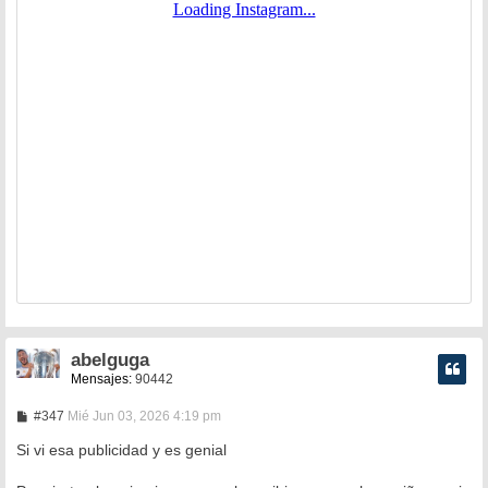
abelguga
Mensajes:
90442
M
#347
Mié Jun 03, 2026 4:19 pm
e
n
Si vi esa publicidad y es genial
s
a