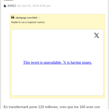
M
#3952
Vie Jun 05, 2026 8:06 pm
e
n
s
abelguga
escribió:
↑
a
Nadie lo va a superar nunca
j
e
En transfermark pone 120 millones, creo que los 160 eran con