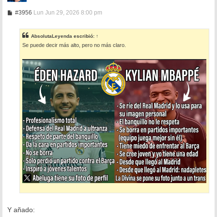
M
#3956
Lun Jun 29, 2026 8:00 pm
e
n
s
AbsolutaLeyenda
escribió:
↑
a
Se puede decir más alto, pero no más claro.
j
e
Y añado: