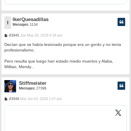
IkerQuesadillas
I
Mensajes:
1134
M
#3945
Jue May 28, 2026 6:34 pm
e
n
Decían que se había lesionado porque era un gordo y no tenía
s
profesionalismo.
a
j
e
Pero resulta que luego han estado medio muertos y Alaba,
Militao, Mendy...
Stiffmeister
Mensajes:
27396
M
#3946
Mar Jun 02, 2026 1:47 pm
e
n
s
a
j
e