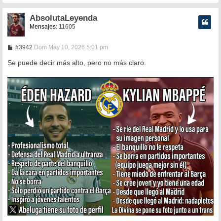
e
AbsolutaLeyenda
Mensajes:
11605
M
#3942
Dom May 10, 2026 5:01 pm
e
n
Se puede decir más alto, pero no más claro.
s
a
j
e