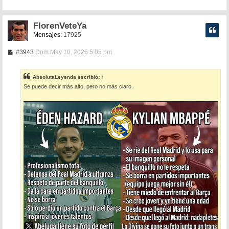
FlorenVeteYa
Mensajes:
17925
M
#3943
Dom May 10, 2026 5:05 pm
e
n
s
AbsolutaLeyenda
escribió:
↑
a
Se puede decir más alto, pero no más claro.
j
e