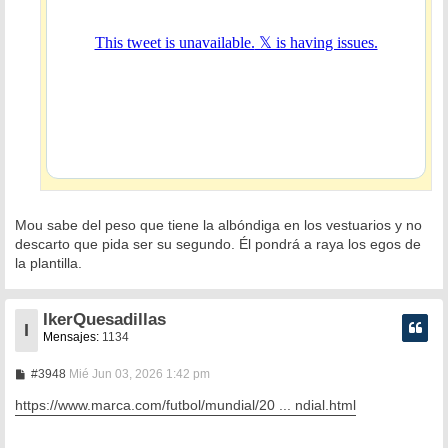
Mou sabe del peso que tiene la albóndiga en los vestuarios y no
descarto que pida ser su segundo. Él pondrá a raya los egos de
la plantilla.
IkerQuesadillas
I
Mensajes:
1134
M
#3948
Mié Jun 03, 2026 1:42 pm
e
n
https://www.marca.com/futbol/mundial/20 ... ndial.html
s
a
j