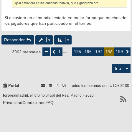
Ojala estuviera en las canchas todavia, que jugadorazo era
j
e
Si estuviera en el mundial estaría en mejor forma que muchos de
los jugadores que han participado en el torneo.
Responder
Página
198
1
195
196
197
199
3962 mensajes
Anterior
--- …
198
Siguie
de
199
Ir a
Portal
Todos los horarios son
UTC+02:00
fororealmadrid
, el foro no oficial del Real Madrid. - 2026
Privacidad
Condiciones
FAQ