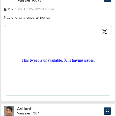
Mensajes:
90571
M
#3951
Vie Jun 05, 2026 4:48 pm
e
n
Nadie lo va a superar nunca
s
a
j
e
Asllani
Mensajes:
7664