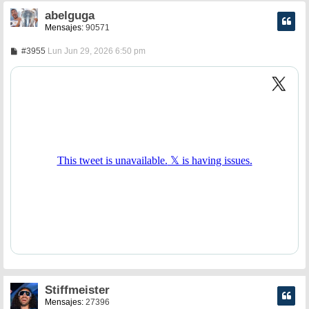
abelguga
Mensajes:
90571
M
#3955
Lun Jun 29, 2026 6:50 pm
e
n
s
a
j
e
Stiffmeister
Mensajes:
27396