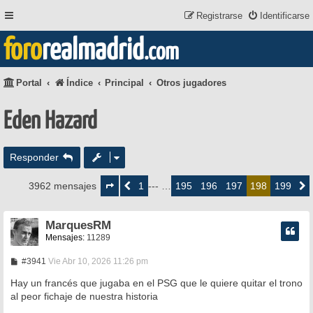
Registrarse
Identificarse
foro
realmadrid
.com
Portal
Índice
Principal
Otros jugadores
Eden Hazard
Responder
Página
198
1
195
196
197
199
3962 mensajes
Anterior
--- …
198
Siguie
de
199
MarquesRM
Mensajes:
11289
M
#3941
Vie Abr 10, 2026 11:26 pm
e
n
Hay un francés que jugaba en el PSG que le quiere quitar el trono
s
al peor fichaje de nuestra historia
a
j