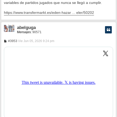
variables de partidos jugados que nunca se llegó a cumplir.
https://www.transfermarkt.es/eden-hazar ... eler/50202
abelguga
Mensajes:
90571
M
#3953
Vie Jun 05, 2026 9:24 pm
e
n
s
a
j
e