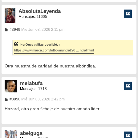
e
AbsolutaLeyenda
Mensajes:
11605
M
#3949
Mié Jun 03, 2026 2:11 pm
e
n
s
IkerQuesadillas
escribió:
↑
a
https://www.marca.com/futbol/mundial/20 ... ndial.html
j
e
Otra muestra de caridad de nuestra albóndiga.
melabufa
Mensajes:
1718
M
#3950
Mié Jun 03, 2026 2:42 pm
e
n
Hazard, otro gran fichaje de nuestro amado lider
s
a
j
e
abelguga