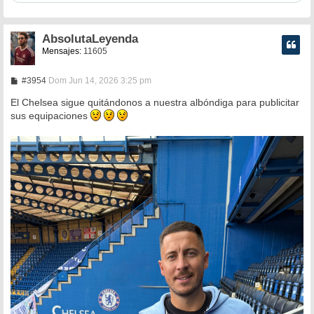
AbsolutaLeyenda
Mensajes:
11605
M
#3954
Dom Jun 14, 2026 3:25 pm
e
n
El Chelsea sigue quitándonos a nuestra albóndiga para publicitar
s
sus equipaciones
a
j
e