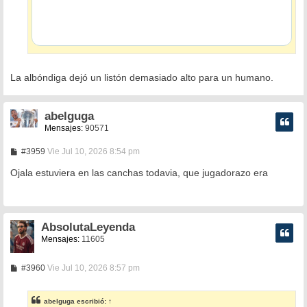
La albóndiga dejó un listón demasiado alto para un humano.
abelguga
Mensajes:
90571
M
#3959
Vie Jul 10, 2026 8:54 pm
e
n
Ojala estuviera en las canchas todavia, que jugadorazo era
s
a
j
e
AbsolutaLeyenda
Mensajes:
11605
M
#3960
Vie Jul 10, 2026 8:57 pm
e
n
s
abelguga
escribió:
↑
a