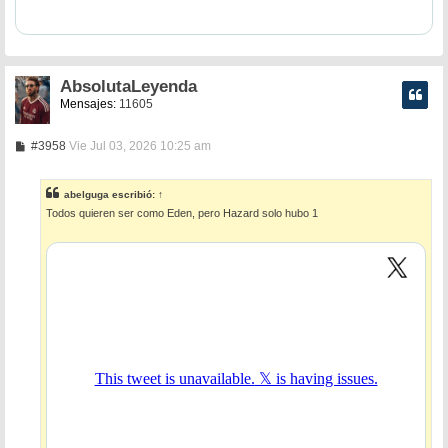
AbsolutaLeyenda
Mensajes:
11605
M
#3958
Vie Jul 03, 2026 10:25 am
e
n
s
abelguga
escribió:
↑
a
Todos quieren ser como Eden, pero Hazard solo hubo 1
j
e