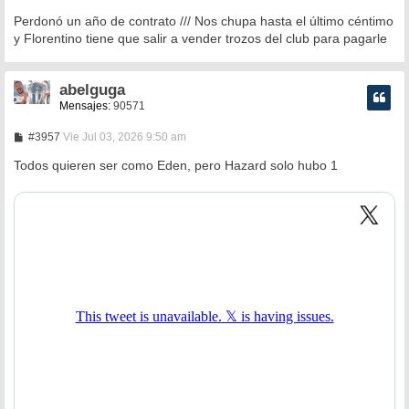
Perdonó un año de contrato /// Nos chupa hasta el último céntimo
y Florentino tiene que salir a vender trozos del club para pagarle
abelguga
Mensajes:
90571
M
#3957
Vie Jul 03, 2026 9:50 am
e
n
Todos quieren ser como Eden, pero Hazard solo hubo 1
s
a
j
e