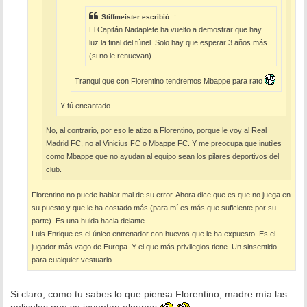
Stiffmeister
escribió:
↑
El Capitán Nadaplete ha vuelto a demostrar que hay
luz la final del túnel. Solo hay que esperar 3 años más
(si no le renuevan)
Tranqui que con Florentino tendremos Mbappe para rato
Y tú encantado.
No, al contrario, por eso le atizo a Florentino, porque le voy al Real
Madrid FC, no al Vinicius FC o Mbappe FC. Y me preocupa que inutiles
como Mbappe que no ayudan al equipo sean los pilares deportivos del
club.
Florentino no puede hablar mal de su error. Ahora dice que es que no juega en
su puesto y que le ha costado más (para mí es más que suficiente por su
parte). Es una huida hacia delante.
Luis Enrique es el único entrenador con huevos que le ha expuesto. Es el
jugador más vago de Europa. Y el que más privilegios tiene. Un sinsentido
para cualquier vestuario.
Si claro, como tu sabes lo que piensa Florentino, madre mía las
peliculas que se inventan algunos