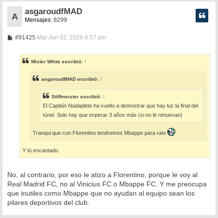
asgaroudfMAD
A
Mensajes:
8299
M
#91425
Mar Jun 02, 2026 6:57 pm
e
n
s
Mister White
escribió:
↑
a
j
e
asgaroudfMAD
escribió:
↑
Stiffmeister
escribió:
↑
El Capitán Nadaplete ha vuelto a demostrar que hay luz la final del
túnel. Solo hay que esperar 3 años más (si no le renuevan)
Tranqui que con Florentino tendremos Mbappe para rato
Y tú encantado.
No, al contrario, por eso le atizo a Florentino, porque le voy al
Real Madrid FC, no al Vinicius FC o Mbappe FC. Y me preocupa
que inutiles como Mbappe que no ayudan al equipo sean los
pilares deportivos del club.