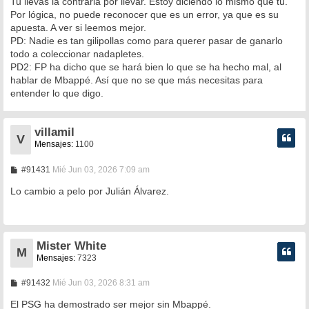
Tu llevas la contraria por llevar. Estoy diciendo lo mismo que tú.
Por lógica, no puede reconocer que es un error, ya que es su
apuesta. A ver si leemos mejor.
PD: Nadie es tan gilipollas como para querer pasar de ganarlo
todo a coleccionar nadapletes.
PD2: FP ha dicho que se hará bien lo que se ha hecho mal, al
hablar de Mbappé. Así que no se que más necesitas para
entender lo que digo.
villamil
V
Mensajes:
1100
M
#91431
Mié Jun 03, 2026 7:09 am
e
n
Lo cambio a pelo por Julián Álvarez.
s
a
j
e
Mister White
M
Mensajes:
7323
M
#91432
Mié Jun 03, 2026 8:31 am
e
n
El PSG ha demostrado ser mejor sin Mbappé.