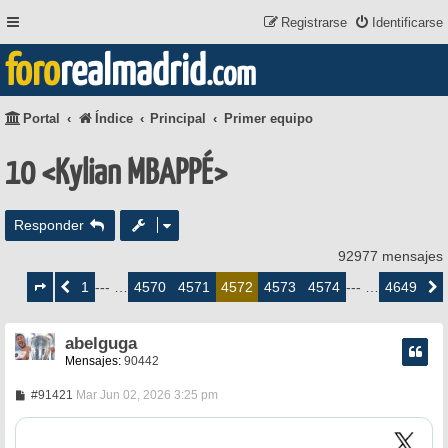
Registrarse
Identificarse
foro
realmadrid
.com
Portal
Índice
Principal
Primer equipo
10 <Kylian MBAPPÉ>
Responder
92977 mensajes
Página
4572
1
4570
4571
4573
4574
4649
Anterior
--- …
4572
--- …
Siguie
de
4649
abelguga
Mensajes:
90442
M
#91421
Mar Jun 02, 2026 3:25 pm
e
n
s