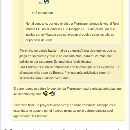
rato
Y tú encantado.
No, al contrario, por eso le atizo a Florentino, porque le voy al Real
Madrid FC, no al Vinicius FC o Mbappe FC. Y me preocupa que
inutiles como Mbappe que no ayudan al equipo sean los pilares
deportivos del club.
Florentino no puede hablar mal de su error. Ahora dice que es que no
juega en su puesto y que le ha costado más (para mí es más que
suficiente por su parte). Es una huida hacia delante.
Luis Enrique es el único entrenador con huevos que le ha expuesto. Es
el jugador más vago de Europa. Y el que más privilegios tiene. Un
sinsentido para cualquier vestuario.
Si claro, como tu sabes lo que piensa Florentino, madre mía las peliculas que
se inventan algunos
Florentino tiene un proyecto deportivo y se llama "cromos", Mbappe es su
estandarte te guste o no, el frances mientras no le cabree seguira aqui
agarrandose los huevos.