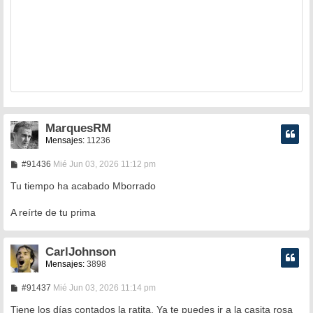
MarquesRM
Mensajes:
11236
M
#91436
Mié Jun 03, 2026 11:12 pm
e
n
Tu tiempo ha acabado Mborrado
s
a
A reírte de tu prima
j
e
CarlJohnson
Mensajes:
3898
M
#91437
Mié Jun 03, 2026 11:14 pm
e
n
Tiene los días contados la ratita. Ya te puedes ir a la casita rosa