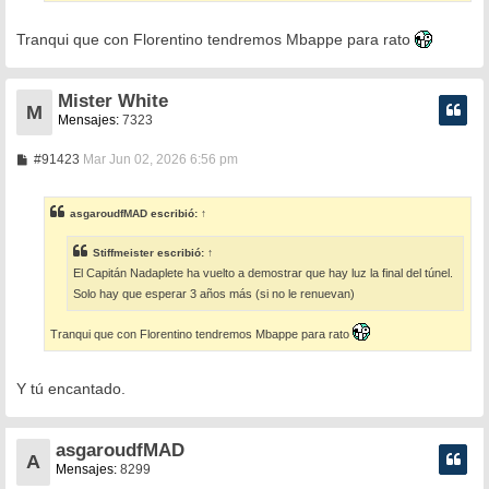
Tranqui que con Florentino tendremos Mbappe para rato
Mister White
M
Mensajes:
7323
M
#91423
Mar Jun 02, 2026 6:56 pm
e
n
s
asgaroudfMAD
escribió:
↑
a
j
e
Stiffmeister
escribió:
↑
El Capitán Nadaplete ha vuelto a demostrar que hay luz la final del túnel.
Solo hay que esperar 3 años más (si no le renuevan)
Tranqui que con Florentino tendremos Mbappe para rato
Y tú encantado.
asgaroudfMAD
A
Mensajes:
8299