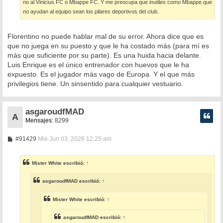
no al Vinicius FC o Mbappe FC. Y me preocupa que inutiles como Mbappe que
no ayudan al equipo sean los pilares deportivos del club.
Florentino no puede hablar mal de su error. Ahora dice que es
que no juega en su puesto y que le ha costado más (para mí es
más que suficiente por su parte). Es una huida hacia delante.
Luis Enrique es el único entrenador con huevos que le ha
expuesto. Es el jugador más vago de Europa. Y el que más
privilegios tiene. Un sinsentido para cualquier vestuario.
asgaroudfMAD
A
Mensajes:
8299
M
#91429
Mié Jun 03, 2026 12:25 am
e
n
s
Mister White
escribió:
↑
a
j
e
asgaroudfMAD
escribió:
↑
Mister White
escribió:
↑
asgaroudfMAD
escribió:
↑