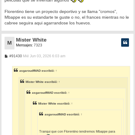
Florentino tiene un proyecto deportivo y se llama "cromos",
Mbappe es su estandarte te guste o no, el frances mientras no le
cabree seguira aqui agarrandose los huevos.
Mister White
M
Mensajes:
7323
M
#91430
Mié Jun 03, 2026 6:03 am
e
n
s
asgaroudfMAD
escribió:
↑
a
j
e
Mister White
escribió:
↑
asgaroudfMAD
escribió:
↑
Mister White
escribió:
↑
asgaroudfMAD
escribió:
↑
Tranqui que con Florentino tendremos Mbappe para