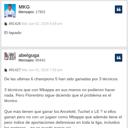
MKG
Mensajes:
17952
M
#91426
Mar Jun 02, 2026 6:59 pm
e
n
El tapado
s
a
j
e
abelguga
Mensajes:
90442
M
#91427
Mar Jun 02, 2026 7:00 pm
e
n
De las ultimas 6 champions 5 han sido ganadas por 3 técnicos.
s
a
3 técnicos que con Mbappe en sus manos no pudieron hacer
j
e
nada. Pero Florentino sigue diciendo que el problema es el
técnico.
Que más tienen que ganar los Ancelotti, Tuchel o LE ? si ellos
ganan pero no con un jugaor como Mbappe que además tiene el
peor indice de aportaciones defensivas en toda la liga, incluidos
los porteros... no se puede ganar asi.