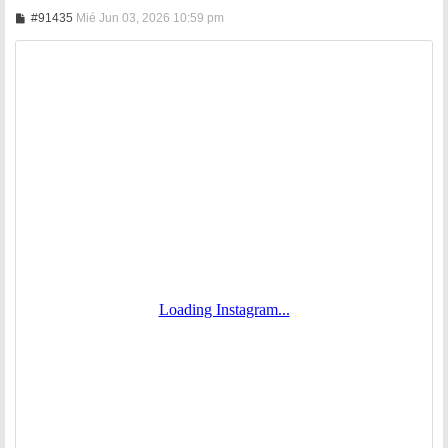
M
#91435
Mié Jun 03, 2026 10:59 pm
e
n
s
a
j
e