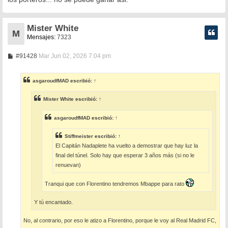
Mister White
M
Mensajes:
7323
M
#91428
Mar Jun 02, 2026 7:04 pm
e
n
s
asgaroudfMAD
escribió:
↑
a
j
e
Mister White
escribió:
↑
asgaroudfMAD
escribió:
↑
Stiffmeister
escribió:
↑
El Capitán Nadaplete ha vuelto a demostrar que hay luz la
final del túnel. Solo hay que esperar 3 años más (si no le
renuevan)
Tranqui que con Florentino tendremos Mbappe para rato
Y tú encantado.
No, al contrario, por eso le atizo a Florentino, porque le voy al Real Madrid FC,