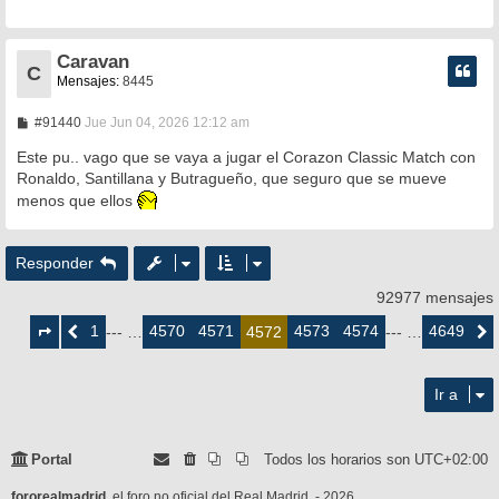
a
j
e
Caravan
C
Mensajes:
8445
M
#91440
Jue Jun 04, 2026 12:12 am
e
n
Este pu.. vago que se vaya a jugar el Corazon Classic Match con
s
Ronaldo, Santillana y Butragueño, que seguro que se mueve
a
menos que ellos
j
e
Responder
92977 mensajes
Página
4572
1
4570
4571
4573
4574
4649
Anterior
--- …
4572
--- …
Siguie
de
4649
Ir a
Portal
Todos los horarios son
UTC+02:00
fororealmadrid
, el foro no oficial del Real Madrid. - 2026