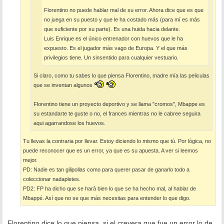
Florentino no puede hablar mal de su error. Ahora dice que es que
no juega en su puesto y que le ha costado más (para mí es más
que suficiente por su parte). Es una huida hacia delante.
Luis Enrique es el único entrenador con huevos que le ha
expuesto. Es el jugador más vago de Europa. Y el que más
privilegios tiene. Un sinsentido para cualquier vestuario.
Si claro, como tu sabes lo que piensa Florentino, madre mía las peliculas
que se inventan algunos
Florentino tiene un proyecto deportivo y se llama "cromos", Mbappe es
su estandarte te guste o no, el frances mientras no le cabree seguira
aqui agarrandose los huevos.
Tu llevas la contraria por llevar. Estoy diciendo lo mismo que tú. Por lógica, no
puede reconocer que es un error, ya que es su apuesta. A ver si leemos
mejor.
PD: Nadie es tan gilipollas como para querer pasar de ganarlo todo a
coleccionar nadapletes.
PD2: FP ha dicho que se hará bien lo que se ha hecho mal, al hablar de
Mbappé. Así que no se que más necesitas para entender lo que digo.
Florentino dice lo que piensa, si el creyera que fue un error lo de