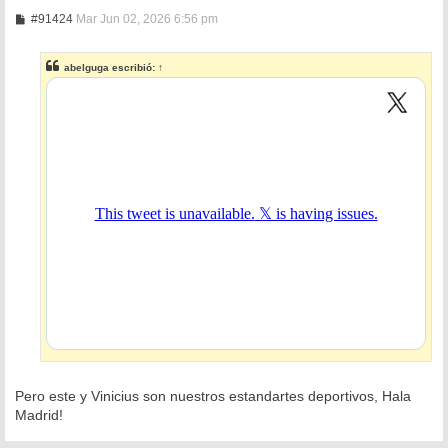
M
#91424
Mar Jun 02, 2026 6:56 pm
e
n
s
abelguga
escribió:
↑
a
j
e
Pero este y Vinicius son nuestros estandartes deportivos, Hala
Madrid!