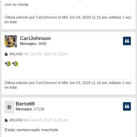
s
con tu novia.
a
j
e
Última edición por
CarlJohnson
el Mié Jun 03, 2026 11:15 pm, editado 1 vez
en total.
CarlJohnson
Mensajes:
3898
M
#91438
Mié Jun 03, 2026 11:15 pm
e
n
s
a
j
e
Última edición por
CarlJohnson
el Mié Jun 03, 2026 11:16 pm, editado 1 vez
en total.
Berto69
B
Mensajes:
27138
M
#91439
Mié Jun 03, 2026 11:15 pm
e
n
Estás sentenciado machote
s