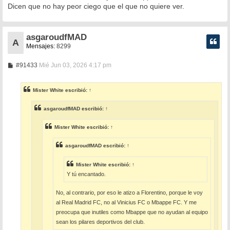
s
Dicen que no hay peor ciego que el que no quiere ver.
a
j
e
asgaroudfMAD
A
Mensajes:
8299
M
#91433
Mié Jun 03, 2026 4:17 pm
e
n
s
Mister White
escribió:
↑
a
j
e
asgaroudfMAD
escribió:
↑
Mister White
escribió:
↑
asgaroudfMAD
escribió:
↑
Mister White
escribió:
↑
Y tú encantado.
No, al contrario, por eso le atizo a Florentino, porque le voy
al Real Madrid FC, no al Vinicius FC o Mbappe FC. Y me
preocupa que inutiles como Mbappe que no ayudan al equipo
sean los pilares deportivos del club.