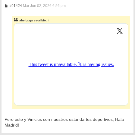
M
#91424
Mar Jun 02, 2026 6:56 pm
e
n
s
abelguga
escribió:
↑
a
j
e
Pero este y Vinicius son nuestros estandartes deportivos, Hala
Madrid!