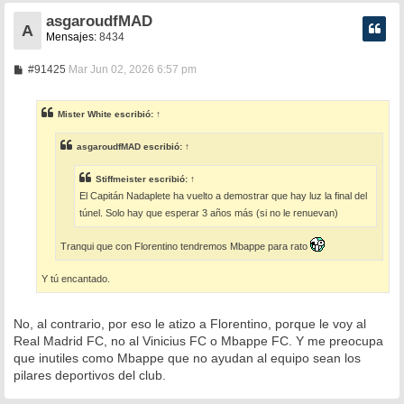
asgaroudfMAD
A
Mensajes:
8434
M
#91425
Mar Jun 02, 2026 6:57 pm
e
n
s
Mister White
escribió:
↑
a
j
e
asgaroudfMAD
escribió:
↑
Stiffmeister
escribió:
↑
El Capitán Nadaplete ha vuelto a demostrar que hay luz la final del
túnel. Solo hay que esperar 3 años más (si no le renuevan)
Tranqui que con Florentino tendremos Mbappe para rato
Y tú encantado.
No, al contrario, por eso le atizo a Florentino, porque le voy al
Real Madrid FC, no al Vinicius FC o Mbappe FC. Y me preocupa
que inutiles como Mbappe que no ayudan al equipo sean los
pilares deportivos del club.