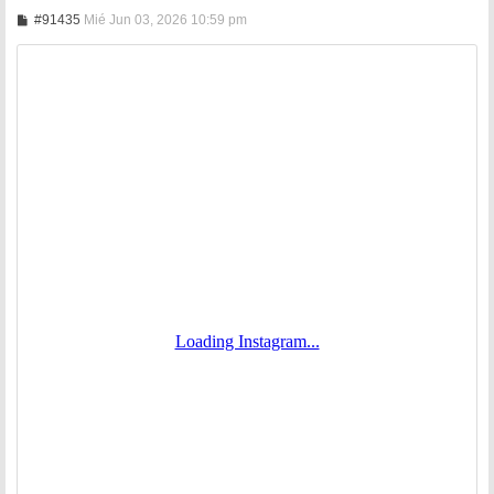
M
#91435
Mié Jun 03, 2026 10:59 pm
e
n
s
a
j
e