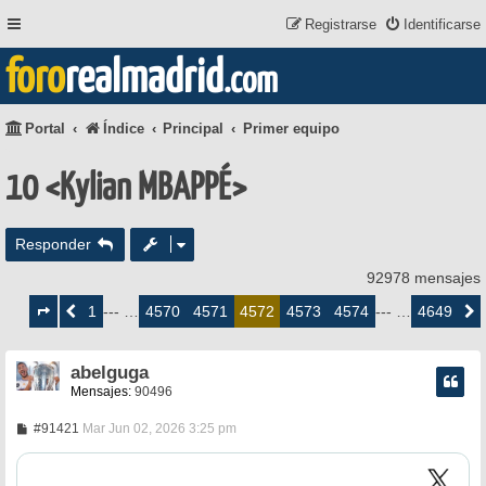
Registrarse
Identificarse
foro
realmadrid
.com
Portal
Índice
Principal
Primer equipo
10 <Kylian MBAPPÉ>
Responder
92978 mensajes
Página
4572
1
4570
4571
4573
4574
4649
Anterior
--- …
4572
--- …
Siguie
de
4649
abelguga
Mensajes:
90496
M
#91421
Mar Jun 02, 2026 3:25 pm
e
n
s