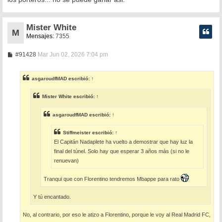
Mister White
M
Mensajes:
7355
M
#91428
Mar Jun 02, 2026 7:04 pm
e
n
s
asgaroudfMAD
escribió:
↑
a
j
e
Mister White
escribió:
↑
asgaroudfMAD
escribió:
↑
Stiffmeister
escribió:
↑
El Capitán Nadaplete ha vuelto a demostrar que hay luz la
final del túnel. Solo hay que esperar 3 años más (si no le
renuevan)
Tranqui que con Florentino tendremos Mbappe para rato
Y tú encantado.
No, al contrario, por eso le atizo a Florentino, porque le voy al Real Madrid FC,