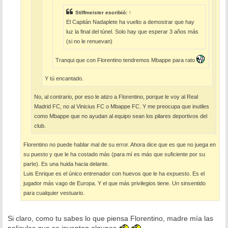
Stiffmeister
escribió:
↑
El Capitán Nadaplete ha vuelto a demostrar que hay
luz la final del túnel. Solo hay que esperar 3 años más
(si no le renuevan)
Tranqui que con Florentino tendremos Mbappe para rato
Y tú encantado.
No, al contrario, por eso le atizo a Florentino, porque le voy al Real
Madrid FC, no al Vinicius FC o Mbappe FC. Y me preocupa que inutiles
como Mbappe que no ayudan al equipo sean los pilares deportivos del
club.
Florentino no puede hablar mal de su error. Ahora dice que es que no juega en
su puesto y que le ha costado más (para mí es más que suficiente por su
parte). Es una huida hacia delante.
Luis Enrique es el único entrenador con huevos que le ha expuesto. Es el
jugador más vago de Europa. Y el que más privilegios tiene. Un sinsentido
para cualquier vestuario.
Si claro, como tu sabes lo que piensa Florentino, madre mía las
peliculas que se inventan algunos