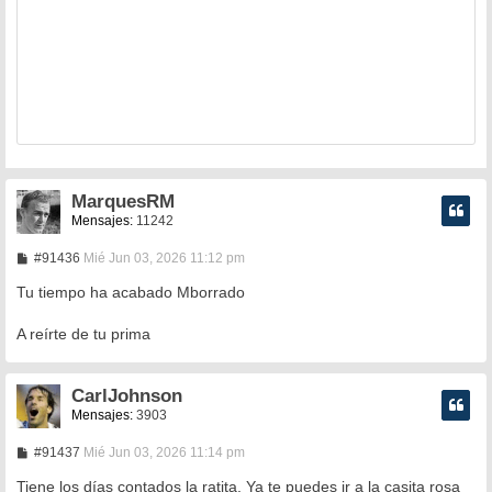
MarquesRM
Mensajes:
11242
M
#91436
Mié Jun 03, 2026 11:12 pm
e
n
Tu tiempo ha acabado Mborrado
s
a
A reírte de tu prima
j
e
CarlJohnson
Mensajes:
3903
M
#91437
Mié Jun 03, 2026 11:14 pm
e
n
Tiene los días contados la ratita. Ya te puedes ir a la casita rosa