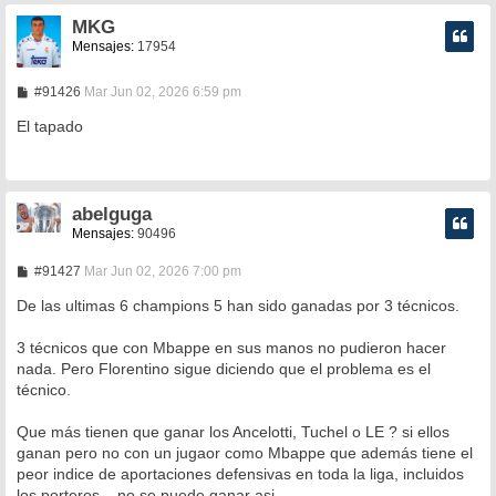
MKG
Mensajes:
17954
M
#91426
Mar Jun 02, 2026 6:59 pm
e
n
El tapado
s
a
j
e
abelguga
Mensajes:
90496
M
#91427
Mar Jun 02, 2026 7:00 pm
e
n
De las ultimas 6 champions 5 han sido ganadas por 3 técnicos.
s
a
3 técnicos que con Mbappe en sus manos no pudieron hacer
j
e
nada. Pero Florentino sigue diciendo que el problema es el
técnico.
Que más tienen que ganar los Ancelotti, Tuchel o LE ? si ellos
ganan pero no con un jugaor como Mbappe que además tiene el
peor indice de aportaciones defensivas en toda la liga, incluidos
los porteros... no se puede ganar asi.