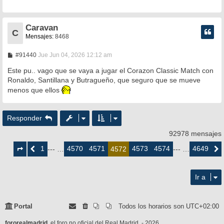
a
j
e
Caravan
C
Mensajes:
8468
M
#91440
Jue Jun 04, 2026 12:12 am
e
n
Este pu.. vago que se vaya a jugar el Corazon Classic Match con
s
Ronaldo, Santillana y Butragueño, que seguro que se mueve
a
menos que ellos
j
e
Responder
92978 mensajes
Página
4572
1
4570
4571
4573
4574
4649
Anterior
--- …
4572
--- …
Siguie
de
4649
Ir a
Portal
Todos los horarios son
UTC+02:00
fororealmadrid
, el foro no oficial del Real Madrid. - 2026