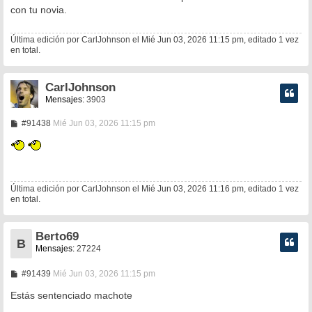
s
con tu novia.
a
j
e
Última edición por
CarlJohnson
el Mié Jun 03, 2026 11:15 pm, editado 1 vez
en total.
CarlJohnson
Mensajes:
3903
M
#91438
Mié Jun 03, 2026 11:15 pm
e
n
s
a
j
e
Última edición por
CarlJohnson
el Mié Jun 03, 2026 11:16 pm, editado 1 vez
en total.
Berto69
B
Mensajes:
27224
M
#91439
Mié Jun 03, 2026 11:15 pm
e
n
Estás sentenciado machote
s