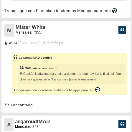
Tranqui que con Florentino tendremos Mbappe para rato
Mister White
M
Mensajes:
7355
M
#91423
Mar Jun 02, 2026 6:56 pm
e
n
s
asgaroudfMAD
escribió:
↑
a
j
e
Stiffmeister
escribió:
↑
El Capitán Nadaplete ha vuelto a demostrar que hay luz la final del túnel.
Solo hay que esperar 3 años más (si no le renuevan)
Tranqui que con Florentino tendremos Mbappe para rato
Y tú encantado.
asgaroudfMAD
A
Mensajes:
8434