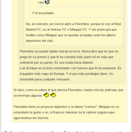
rato
Y tú encantado.
No, al contrario, por eso le atizo a Florentino, porque le voy al Real
Madrid FC, no al Vinicius FC o Mbappe FC. Y me preocupa que
inutiles como Mbappe que no ayudan al equipo sean los pilares
deportivos del club.
Florentino no puede hablar mal de su error. Ahora dice que es que no
juega en su puesto y que le ha costado más (para mí es más que
suficiente por su parte). Es una huida hacia delante.
Luis Enrique es el único entrenador con huevos que le ha expuesto. Es
el jugador más vago de Europa. Y el que más privilegios tiene. Un
sinsentido para cualquier vestuario.
Si claro, como tu sabes lo que piensa Florentino, madre mía las peliculas que
se inventan algunos
Florentino tiene un proyecto deportivo y se llama "cromos", Mbappe es su
estandarte te guste o no, el frances mientras no le cabree seguira aqui
agarrandose los huevos.