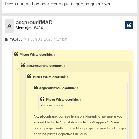
s
Dicen que no hay peor ciego que el que no quiere ver.
a
j
e
asgaroudfMAD
A
Mensajes:
8434
M
#91433
Mié Jun 03, 2026 4:17 pm
e
n
s
Mister White
escribió:
↑
a
j
e
asgaroudfMAD
escribió:
↑
Mister White
escribió:
↑
asgaroudfMAD
escribió:
↑
Mister White
escribió:
↑
Y tú encantado.
No, al contrario, por eso le atizo a Florentino, porque le voy
al Real Madrid FC, no al Vinicius FC o Mbappe FC. Y me
preocupa que inutiles como Mbappe que no ayudan al equipo
sean los pilares deportivos del club.