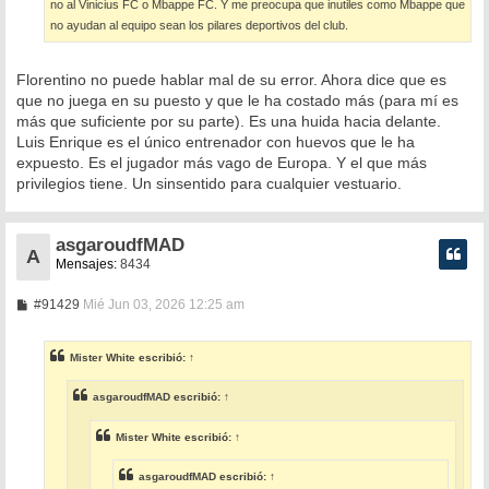
no al Vinicius FC o Mbappe FC. Y me preocupa que inutiles como Mbappe que
no ayudan al equipo sean los pilares deportivos del club.
Florentino no puede hablar mal de su error. Ahora dice que es
que no juega en su puesto y que le ha costado más (para mí es
más que suficiente por su parte). Es una huida hacia delante.
Luis Enrique es el único entrenador con huevos que le ha
expuesto. Es el jugador más vago de Europa. Y el que más
privilegios tiene. Un sinsentido para cualquier vestuario.
asgaroudfMAD
A
Mensajes:
8434
M
#91429
Mié Jun 03, 2026 12:25 am
e
n
s
Mister White
escribió:
↑
a
j
e
asgaroudfMAD
escribió:
↑
Mister White
escribió:
↑
asgaroudfMAD
escribió:
↑