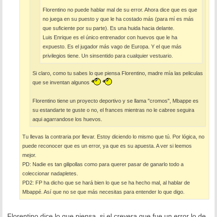
Florentino no puede hablar mal de su error. Ahora dice que es que
no juega en su puesto y que le ha costado más (para mí es más
que suficiente por su parte). Es una huida hacia delante.
Luis Enrique es el único entrenador con huevos que le ha
expuesto. Es el jugador más vago de Europa. Y el que más
privilegios tiene. Un sinsentido para cualquier vestuario.
Si claro, como tu sabes lo que piensa Florentino, madre mía las peliculas
que se inventan algunos
Florentino tiene un proyecto deportivo y se llama "cromos", Mbappe es
su estandarte te guste o no, el frances mientras no le cabree seguira
aqui agarrandose los huevos.
Tu llevas la contraria por llevar. Estoy diciendo lo mismo que tú. Por lógica, no
puede reconocer que es un error, ya que es su apuesta. A ver si leemos
mejor.
PD: Nadie es tan gilipollas como para querer pasar de ganarlo todo a
coleccionar nadapletes.
PD2: FP ha dicho que se hará bien lo que se ha hecho mal, al hablar de
Mbappé. Así que no se que más necesitas para entender lo que digo.
Florentino dice lo que piensa, si el creyera que fue un error lo de