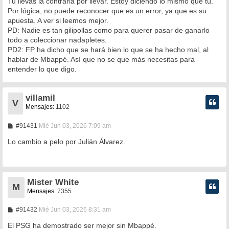
Tu llevas la contraria por llevar. Estoy diciendo lo mismo que tú.
Por lógica, no puede reconocer que es un error, ya que es su
apuesta. A ver si leemos mejor.
PD: Nadie es tan gilipollas como para querer pasar de ganarlo
todo a coleccionar nadapletes.
PD2: FP ha dicho que se hará bien lo que se ha hecho mal, al
hablar de Mbappé. Así que no se que más necesitas para
entender lo que digo.
villamil
V
Mensajes:
1102
M
#91431
Mié Jun 03, 2026 7:09 am
e
n
Lo cambio a pelo por Julián Álvarez.
s
a
j
e
Mister White
M
Mensajes:
7355
M
#91432
Mié Jun 03, 2026 8:31 am
e
n
El PSG ha demostrado ser mejor sin Mbappé.