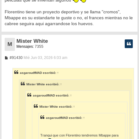
Florentino tiene un proyecto deportivo y se llama "cromos",
Mbappe es su estandarte te guste o no, el frances mientras no le
cabree seguira aqui agarrandose los huevos.
Mister White
M
Mensajes:
7355
M
#91430
Mié Jun 03, 2026 6:03 am
e
n
s
asgaroudfMAD
escribió:
↑
a
j
e
Mister White
escribió:
↑
asgaroudfMAD
escribió:
↑
Mister White
escribió:
↑
asgaroudfMAD
escribió:
↑
Tranqui que con Florentino tendremos Mbappe para