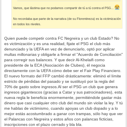
Vamos, que lástima que no podamos compartir de tú a tú contra el PSG...
No recordaba que parte de la narrativa (de su Florentineza) es la victimización
en todos los niveles.
Quien puede competir contra FC Negreira y un club Estado? No
es victimización y es una realidad, fijate el PSG el club más
denunciado y la UEFA en vez de denunciarlo, optó por aplicar
multas millonarias y obligarle a firmar el "Acuerdo de Conciliación"
para corregir sus balances. Y que decir Al-Khelaifi como
presidente de la ECA (Asociación de Clubes), él negocia
directamente con la UEFA cómo debe ser el Fair Play Financiero.
El nuevo formato del FFP cambió drásticamente: eliminó el límite
estricto de pérdidas del pasado y se sustituyó por la regla del
70% de gasto sobre ingresos.Al ser el PSG un club que genera
ingresos gigantescos (gracias a Catar y sus patrocinadores), esta
nueva regla le beneficia enormemente, permitiéndole gastar más
dinero que casi cualquier otro club del mundo sin violar la ley. Y tú
me hablas de victimismo, cuando apoyas un club dopado y a lo
mejor estás acostumbrado a ganar con trampas, sólo hay que ver
el Palancas con Negreira y estos años con palancas ficticias,
inscripciones con el plazo cerrado y bla bla.