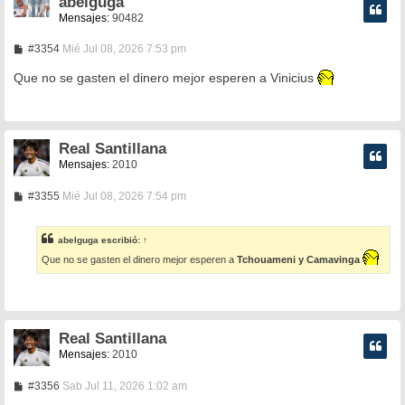
abelguga
Mensajes:
90482
M
#3354
Mié Jul 08, 2026 7:53 pm
e
n
Que no se gasten el dinero mejor esperen a Vinicius
s
a
j
e
Real Santillana
Mensajes:
2010
M
#3355
Mié Jul 08, 2026 7:54 pm
e
n
s
abelguga
escribió:
↑
a
j
Que no se gasten el dinero mejor esperen a
Tchouameni y Camavinga
e
Real Santillana
Mensajes:
2010
M
#3356
Sab Jul 11, 2026 1:02 am
e