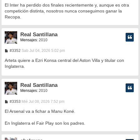
El Inter ha perdido dos finales recientemente y, aunque es otra
competición distinta, nosotros nunca conseguimos ganar la
Recopa.
Real Santillana
Mensajes:
2010
M
#3352
Sab Jul 04, 2026 5:02 pm
e
n
Arteta quiere a Ezri Konsa central del Aston Villa y titular con
s
Inglaterra.
a
j
e
Real Santillana
Mensajes:
2010
M
#3353
Mié Jul 08, 2026 7:52 pm
e
n
El Arsenal va a fichar a Manu Koné.
s
a
En Inglaterra el Fair Play son los padres.
j
e