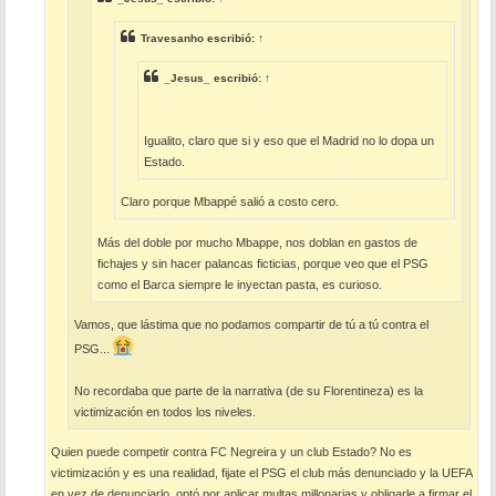
Travesanho
escribió:
↑
_Jesus_
escribió:
↑
Igualito, claro que si y eso que el Madrid no lo dopa un
Estado.
Claro porque Mbappé salió a costo cero.
Más del doble por mucho Mbappe, nos doblan en gastos de
fichajes y sin hacer palancas ficticias, porque veo que el PSG
como el Barca siempre le inyectan pasta, es curioso.
Vamos, que lástima que no podamos compartir de tú a tú contra el
PSG...
No recordaba que parte de la narrativa (de su Florentineza) es la
victimización en todos los niveles.
Quien puede competir contra FC Negreira y un club Estado? No es
victimización y es una realidad, fijate el PSG el club más denunciado y la UEFA
en vez de denunciarlo, optó por aplicar multas millonarias y obligarle a firmar el