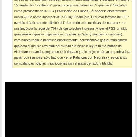
"Acuerdo de Conciliación" para corregir sus balances. Y que decir Al-Khelaifi
como presidente de la ECA (Asociación de Clubes), él negocia directamente
con la UEFA cómo debe ser el Fair Play Financiero. El nuevo formato del FFP
cambió drásticamente: eliminó el límite estricto de pérdidas del pasado y se
sustituyó por la regla del 70% de gasto sobre ingresos.Al ser el PSG un club
que genera ingresos gigantescos (gracias a Catar y sus patrocinadores),
esta nueva regla le beneficia enormemente, permitiéndole gastar más dinero
que casi cualquier otro club del mundo sin violar la ley. Y tú me hablas de
victimismo, cuando apoyas un club dopado y a lo mejor estás acostumbrado a
ganar con trampas, sólo hay que ver el Palancas con Negreira y estos años
con palancas ficticias, inscripciones con el plazo cerrado y bla bla.