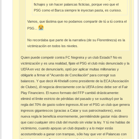
fichajes y sin hacer palancas ficticias, porque veo que el
PSG como el Barca siempre le inyectan pasta, es curioso.
Vamos, que lástima que no podamos compartir de tú a tú contra el
PSG...
No recordaba que parte de la narrativa (de su Florentineza) es la
victimización en todos los niveles.
Quien puede competir contra FC Negreira y un club Estado? No es
victimización y es una realidad, fijate el PSG el club más denunciado y la
UEFA en vez de denunciarlo, optó por aplicar multas millonarias y
obligarle a firmar el "Acuerdo de Conciliación" para corregir sus
balances. Y que decir Al-Khelaifi como presidente de la ECA (Asociación
de Clubes), él negocia directamente con la UEFA cómo debe ser el Fair
Play Financiero. El nuevo formato del FFP cambió drásticamente:
eliminó el límite estricto de pérdidas del pasado y se sustituyó por la
regla del 70% de gasto sobre ingresos.Al ser el PSG un club que genera
ingresos gigantescos (gracias a Catar y sus patrocinadores), esta
nueva regla le beneficia enormemente, permitiéndole gastar más dinero
que casi cualquier otro club del mundo sin violar la ley. Y tú me hablas de
victimismo, cuando apoyas un club dopado y a lo mejor estás
acostumbrado a ganar con trampas, sólo hay que ver el Palancas con