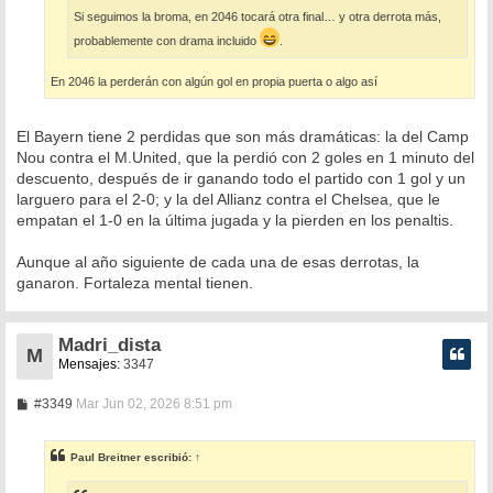
Si seguimos la broma, en 2046 tocará otra final… y otra derrota más,
probablemente con drama incluido
.
En 2046 la perderán con algún gol en propia puerta o algo así
El Bayern tiene 2 perdidas que son más dramáticas: la del Camp
Nou contra el M.United, que la perdió con 2 goles en 1 minuto del
descuento, después de ir ganando todo el partido con 1 gol y un
larguero para el 2-0; y la del Allianz contra el Chelsea, que le
empatan el 1-0 en la última jugada y la pierden en los penaltis.
Aunque al año siguiente de cada una de esas derrotas, la
ganaron. Fortaleza mental tienen.
Madri_dista
M
Mensajes:
3347
M
#3349
Mar Jun 02, 2026 8:51 pm
e
n
s
Paul Breitner
escribió:
↑
a
j