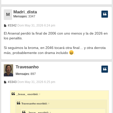
Madri_dista
M
Mensajes:
3347
M
#3342
Dom May 31, 2026 6:24 pm
e
n
El Arsenal perdió la final de 2006 con uno menos y la de 2026 en
s
los penaltis.
a
j
e
Si seguimos la broma, en 2046 tocará otra final… y otra derrota
más, probablemente con drama incluido
.
Travesanho
Mensajes:
897
M
#3343
Dom May 31, 2026 6:25 pm
e
n
s
_Jesus_
escribió:
↑
a
j
e
Travesanho
escribió:
↑
_Jesus_
escribió:
↑