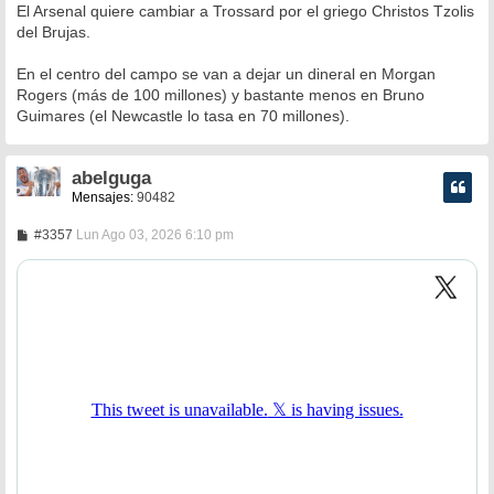
n
El Arsenal quiere cambiar a Trossard por el griego Christos Tzolis
s
del Brujas.
a
j
e
En el centro del campo se van a dejar un dineral en Morgan
Rogers (más de 100 millones) y bastante menos en Bruno
Guimares (el Newcastle lo tasa en 70 millones).
abelguga
Mensajes:
90482
M
#3357
Lun Ago 03, 2026 6:10 pm
e
n
s
a
j
e