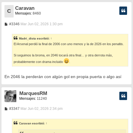
Caravan
C
Mensajes:
8460
M
#3346
Mar Jun 02, 2026 1:30 pm
e
n
s
Madri_dista
escribió:
↑
a
El Arsenal perdió la final de 2006 con uno menos y la de 2026 en los penaltis.
j
e
Si seguimos la broma, en 2046 tocará otra final… y otra derrota más,
probablemente con drama incluido
.
En 2046 la perderán con algún gol en propia puerta o algo así
MarquesRM
Mensajes:
11240
M
#3347
Mar Jun 02, 2026 2:34 pm
e
n
s
Caravan
escribió:
↑
a
j