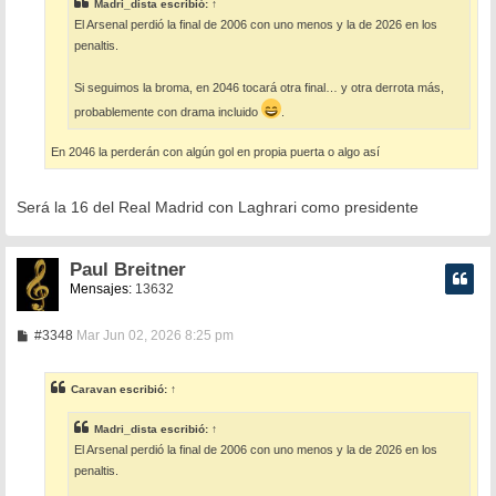
e
Madri_dista
escribió:
↑
El Arsenal perdió la final de 2006 con uno menos y la de 2026 en los
penaltis.
Si seguimos la broma, en 2046 tocará otra final… y otra derrota más,
probablemente con drama incluido
.
En 2046 la perderán con algún gol en propia puerta o algo así
Será la 16 del Real Madrid con Laghrari como presidente
Paul Breitner
Mensajes:
13632
M
#3348
Mar Jun 02, 2026 8:25 pm
e
n
s
Caravan
escribió:
↑
a
j
e
Madri_dista
escribió:
↑
El Arsenal perdió la final de 2006 con uno menos y la de 2026 en los
penaltis.