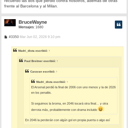
recuerdo las dos que perdió contra nosotros, además de otras
frente al Barcelona y al Milan.
BruceWayne
Mensajes:
1680
M
#3350
Mar Jun 02, 2026 9:10 pm
e
n
s
Madri_dista
escribió:
↑
a
j
e
Paul Breitner
escribió:
↑
Caravan
escribió:
↑
Madri_dista
escribió:
↑
El Arsenal perdió la final de 2006 con uno menos y la de 2026
en los penaltis.
Si seguimos la broma, en 2046 tocará otra final… y otra
derrota más, probablemente con drama incluido
.
En 2046 la perderán con algún gol en propia puerta o algo así