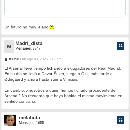
Un futuro no muy lejano
Madri_dista
M
Mensajes:
3347
M
#3358
Lun Ago 03, 2026 6:45 pm
e
n
El Arsenal lleva tiempo fichando a exjugadores del Real Madrid.
s
En su día se llevó a Davor Šuker, luego a Özil, más tarde a
a
Ødegaard y ahora hasta suena Vinícius.
j
e
En cambio, ¿nosotros a quién hemos fichado procedente del
Arsenal? No recuerdo que haya habido el mismo movimiento en
sentido contrario.
melabufa
Mensajes:
1655