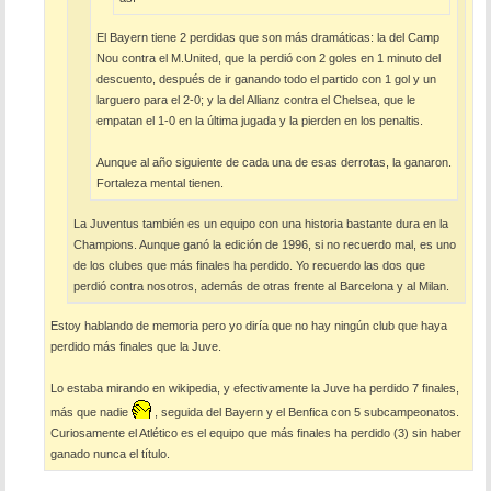
El Bayern tiene 2 perdidas que son más dramáticas: la del Camp
Nou contra el M.United, que la perdió con 2 goles en 1 minuto del
descuento, después de ir ganando todo el partido con 1 gol y un
larguero para el 2-0; y la del Allianz contra el Chelsea, que le
empatan el 1-0 en la última jugada y la pierden en los penaltis.
Aunque al año siguiente de cada una de esas derrotas, la ganaron.
Fortaleza mental tienen.
La Juventus también es un equipo con una historia bastante dura en la
Champions. Aunque ganó la edición de 1996, si no recuerdo mal, es uno
de los clubes que más finales ha perdido. Yo recuerdo las dos que
perdió contra nosotros, además de otras frente al Barcelona y al Milan.
Estoy hablando de memoria pero yo diría que no hay ningún club que haya
perdido más finales que la Juve.
Lo estaba mirando en wikipedia, y efectivamente la Juve ha perdido 7 finales,
más que nadie
, seguida del Bayern y el Benfica con 5 subcampeonatos.
Curiosamente el Atlético es el equipo que más finales ha perdido (3) sin haber
ganado nunca el título.