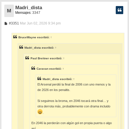
Madri_dista
M
Mensajes:
3347
M
#3351
Mar Jun 02, 2026 9:34 pm
e
n
s
BruceWayne
escribió:
↑
a
j
e
Madri_dista
escribió:
↑
Paul Breitner
escribió:
↑
Caravan
escribió:
↑
Madri_dista
escribió:
↑
El Arsenal perdió la final de 2006 con uno menos y la
de 2026 en los penaltis.
Si seguimos la broma, en 2046 tocará otra final… y
otra derrota más, probablemente con drama incluido
.
En 2046 la perderán con algún gol en propia puerta o algo
así