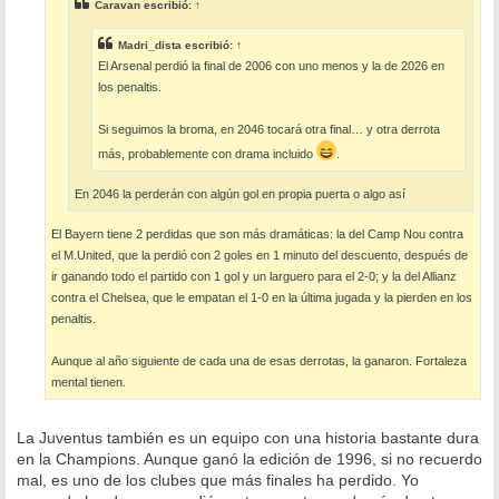
e
Caravan
escribió:
↑
Madri_dista
escribió:
↑
El Arsenal perdió la final de 2006 con uno menos y la de 2026 en
los penaltis.
Si seguimos la broma, en 2046 tocará otra final… y otra derrota
más, probablemente con drama incluido
.
En 2046 la perderán con algún gol en propia puerta o algo así
El Bayern tiene 2 perdidas que son más dramáticas: la del Camp Nou contra
el M.United, que la perdió con 2 goles en 1 minuto del descuento, después de
ir ganando todo el partido con 1 gol y un larguero para el 2-0; y la del Allianz
contra el Chelsea, que le empatan el 1-0 en la última jugada y la pierden en los
penaltis.
Aunque al año siguiente de cada una de esas derrotas, la ganaron. Fortaleza
mental tienen.
La Juventus también es un equipo con una historia bastante dura
en la Champions. Aunque ganó la edición de 1996, si no recuerdo
mal, es uno de los clubes que más finales ha perdido. Yo