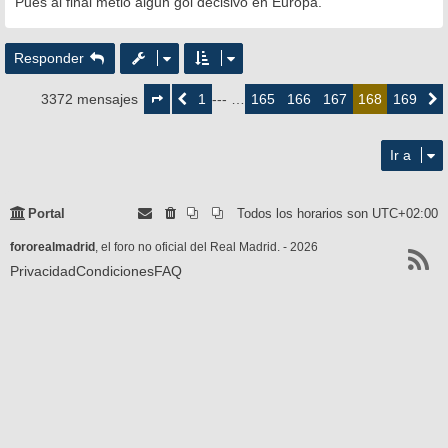
Pues al final metio algun gol decisivo en Europa.
Responder
Página
168
1
165
166
167
169
3372 mensajes
Anterior
--- …
168
Siguie
de
169
Ir a
Portal
Todos los horarios son
UTC+02:00
fororealmadrid
, el foro no oficial del Real Madrid. - 2026
Privacidad
Condiciones
FAQ