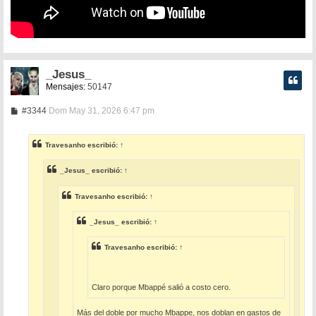
_Jesus_
Mensajes:
50147
M
#3344
Dom May 31, 2026 6:47 pm
e
n
s
Travesanho
escribió:
↑
a
j
e
_Jesus_
escribió:
↑
Travesanho
escribió:
↑
_Jesus_
escribió:
↑
Travesanho
escribió:
↑
Claro porque Mbappé salió a costo cero.
Más del doble por mucho Mbappe, nos doblan en gastos de