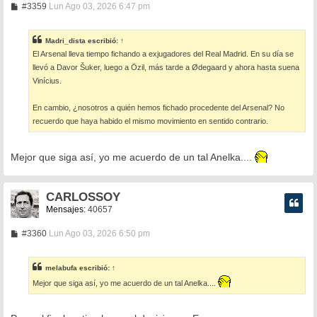
M
#3359
Lun Ago 03, 2026 6:47 pm
e
n
s
Madri_dista
escribió:
↑
a
El Arsenal lleva tiempo fichando a exjugadores del Real Madrid. En su día se
j
e
llevó a Davor Šuker, luego a Özil, más tarde a Ødegaard y ahora hasta suena
Vinícius.
En cambio, ¿nosotros a quién hemos fichado procedente del Arsenal? No
recuerdo que haya habido el mismo movimiento en sentido contrario.
Mejor que siga así, yo me acuerdo de un tal Anelka....
CARLOSSOY
Mensajes:
40657
M
#3360
Lun Ago 03, 2026 6:50 pm
e
n
s
melabufa
escribió:
↑
a
j
Mejor que siga así, yo me acuerdo de un tal Anelka....
e