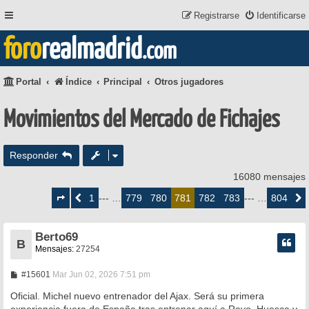
Registrarse
Identificarse
foro
realmadrid
.com
Portal
Índice
Principal
Otros jugadores
Movimientos del Mercado de Fichajes
Responder
16080 mensajes
Página
781
1
779
780
782
783
804
Anterior
--- …
781
--- …
Siguie
de
804
Berto69
B
Mensajes:
27254
M
#15601
Mar Jun 02, 2026 7:51 pm
e
n
Oficial. Michel nuevo entrenador del Ajax. Será su primera
s
experiencia fuera de España tras entrenar aquí a Rayo, Huesca y