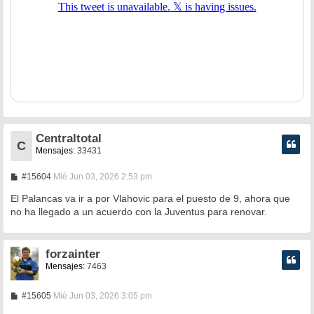
Centraltotal
C
Mensajes:
33431
M
#15604
Mié Jun 03, 2026 2:53 pm
e
n
El Palancas va ir a por Vlahovic para el puesto de 9, ahora que
s
no ha llegado a un acuerdo con la Juventus para renovar.
a
j
e
forzainter
Mensajes:
7463
M
#15605
Mié Jun 03, 2026 3:05 pm
e