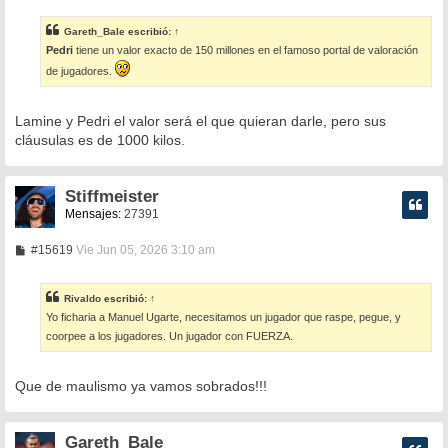
n
s
Gareth_Bale
escribió:
↑
a
Pedri
tiene un valor exacto de 150 millones en el famoso portal de valoración
j
e
de jugadores.
Lamine y Pedri el valor será el que quieran darle, pero sus
cláusulas es de 1000 kilos.
Stiffmeister
Mensajes:
27391
M
#15619
Vie Jun 05, 2026 3:10 am
e
n
s
Rivaldo
escribió:
↑
a
Yo ficharia a Manuel Ugarte, necesitamos un jugador que raspe, pegue, y
j
e
coorpee a los jugadores. Un jugador con FUERZA.
Que de maulismo ya vamos sobrados!!!
Gareth_Bale