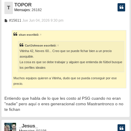
TOPOR
T
Mensajes:
26182
M
#15611
Jue Jun 04, 2026 9:30 pm
e
n
s
skan
escribió:
↑
a
j
e
CarlJohnson
escribió:
↑
Vitinha 42, Neves 60... Creo que se puede fichar bien a un precio
asequible.
La cosa es que se debe trabajar y alguien que entienda de fútbol busque
los perfiles ideales
Muchos equipos quieren a Vitinha, dudo que se pueda conseguir por ese
precio.
Entiendo que habla de lo que les costo al PSG cuando no eran
"nadie" pero aquí o eres generacional como Mastrantronco o no
te fichan
_Jesus_
Mensajes:
50198