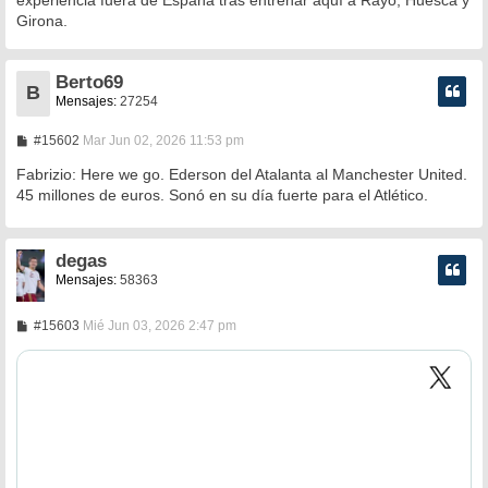
a
Girona.
j
e
Berto69
B
Mensajes:
27254
M
#15602
Mar Jun 02, 2026 11:53 pm
e
n
Fabrizio: Here we go. Ederson del Atalanta al Manchester United.
s
45 millones de euros. Sonó en su día fuerte para el Atlético.
a
j
e
degas
Mensajes:
58363
M
#15603
Mié Jun 03, 2026 2:47 pm
e
n
s
a
j
e