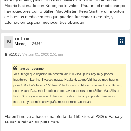
e
Modric fusionado con Kroos, no lo valen. Para mí el mediocampo
hay jugadores como Stiller, Mac Allister, Kees Smith y un montón
de buenos mediocentros que pueden funcionar increíble, y
además en España mediocentros abundan.
nettox
N
Mensajes:
26364
M
#15615
Vie Jun 05, 2026 2:51 am
e
n
s
_Jesus_
escribió:
↑
a
Yo si tengo que dejarme un pastizal de 150 kilos, pues hay muy pocos
j
e
jugadores : Lamine, Kvara y quizás Haaland. Luego Vitinha es muy bueno,
pero 150 kilos? Neves 150 kilos? Joder no son Modric fusionado con Kroos,
no lo valen. Para mí el mediocampo hay jugadores como Stiller, Mac Allister,
Kees Smith y un montón de buenos mediocentros que pueden funcionar
increíble, y además en España mediocentros abundan.
FlorenTimo va a hacer una oferta de 150 kilos al PSG o Farsa y
se van a reír en su putta cara