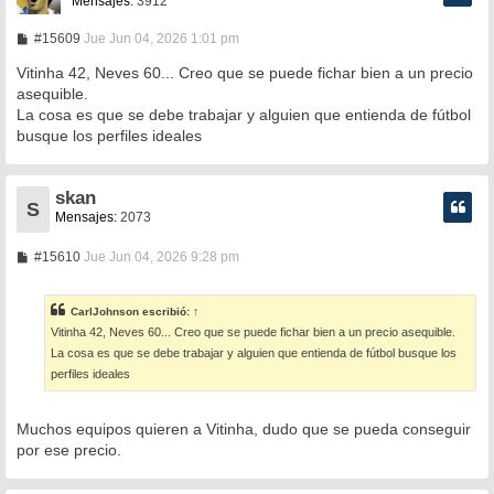
Mensajes:
3912
M
#15609
Jue Jun 04, 2026 1:01 pm
e
n
Vitinha 42, Neves 60... Creo que se puede fichar bien a un precio
s
asequible.
a
La cosa es que se debe trabajar y alguien que entienda de fútbol
j
e
busque los perfiles ideales
skan
S
Mensajes:
2073
M
#15610
Jue Jun 04, 2026 9:28 pm
e
n
s
CarlJohnson
escribió:
↑
a
Vitinha 42, Neves 60... Creo que se puede fichar bien a un precio asequible.
j
e
La cosa es que se debe trabajar y alguien que entienda de fútbol busque los
perfiles ideales
Muchos equipos quieren a Vitinha, dudo que se pueda conseguir
por ese precio.