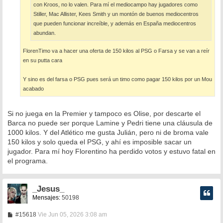
con Kroos, no lo valen. Para mí el mediocampo hay jugadores como
Stiller, Mac Allister, Kees Smith y un montón de buenos mediocentros
que pueden funcionar increíble, y además en España mediocentros
abundan.
FlorenTimo va a hacer una oferta de 150 kilos al PSG o Farsa y se van a reír
en su putta cara
Y sino es del farsa o PSG pues será un timo como pagar 150 kilos por un Mou
acabado
Si no juega en la Premier y tampoco es Olise, por descarte el
Barca no puede ser porque Lamine y Pedri tiene una cláusula de
1000 kilos. Y del Atlético me gusta Julián, pero ni de broma vale
150 kilos y solo queda el PSG, y ahí es imposible sacar un
jugador. Para mí hoy Florentino ha perdido votos y estuvo fatal en
el programa.
_Jesus_
Mensajes:
50198
M
#15618
Vie Jun 05, 2026 3:08 am
e