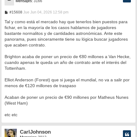
Mensajes:
3166
M
#15608
Jue Jun 04, 2026 12:58 pm
e
n
Tal y como está el mercado hay que tenerlos bien puestos para
s
fichar, en la mayoría de los casos hablamos de jugadores
a
bastante normalitos y de cantidades astronómicas. Ante este
j
e
panorama, pues sinceramente tiene su lógica buscar jugadores
que acaben contrato.
Brighton acaba de poner un precio de €80 millones a Van Hecke,
cuando apenas le queda un año de contrato ante el interés del
Tottenham.
Elliot Anderson (Forest) que si juega el mundial, no va a salir por
menos de €120 millones de traspaso
Acaban de poner un precio de €90 millones por Matheus Nunes
(West Ham)
etc etc
CarlJohnson