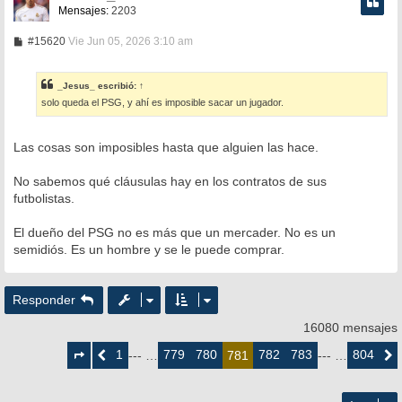
Mensajes:
2203
M
#15620
Vie Jun 05, 2026 3:10 am
e
n
s
_Jesus_
escribió:
↑
a
solo queda el PSG, y ahí es imposible sacar un jugador.
j
e
Las cosas son imposibles hasta que alguien las hace.
No sabemos qué cláusulas hay en los contratos de sus
futbolistas.
El dueño del PSG no es más que un mercader. No es un
semidiós. Es un hombre y se le puede comprar.
Responder
16080 mensajes
Página
781
1
779
780
782
783
804
Anterior
--- …
781
--- …
Siguie
de
804