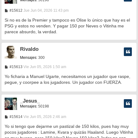
M
#15612
Jue Jun 04, 2026 11:43 pm
e
n
Si no es de la Premier y tampoco es Olise lo único que hay es el
s
PSG y estos no venden. Y pagar 150 por Neves o Vitinha me
a
parece absurdo, la verdad.
j
e
Rivaldo
Mensajes:
300
M
#15613
Vie Jun 05, 2026 1:50 am
e
n
Yo ficharia a Manuel Ugarte, necesitamos un jugador que raspe,
s
pegue, y coorpee a los jugadores. Un jugador con FUERZA.
a
j
e
_Jesus_
Mensajes:
50198
M
#15614
Vie Jun 05, 2026 2:46 am
e
n
Yo si tengo que dejarme un pastizal de 150 kilos, pues hay muy
s
pocos jugadores : Lamine, Kvara y quizás Haaland. Luego Vitinha
a
es muy bueno, pero 150 kilos? Neves 150 kilos? Joder no son
j