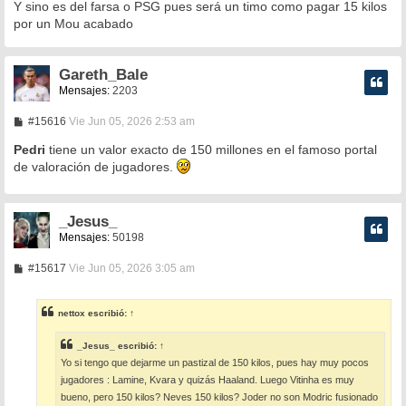
Y sino es del farsa o PSG pues será un timo como pagar 15 kilos
por un Mou acabado
Gareth_Bale
Mensajes:
2203
M
#15616
Vie Jun 05, 2026 2:53 am
e
n
Pedri
tiene un valor exacto de 150 millones en el famoso portal
s
de valoración de jugadores.
a
j
e
_Jesus_
Mensajes:
50198
M
#15617
Vie Jun 05, 2026 3:05 am
e
n
s
nettox
escribió:
↑
a
j
e
_Jesus_
escribió:
↑
Yo si tengo que dejarme un pastizal de 150 kilos, pues hay muy pocos
jugadores : Lamine, Kvara y quizás Haaland. Luego Vitinha es muy
bueno, pero 150 kilos? Neves 150 kilos? Joder no son Modric fusionado