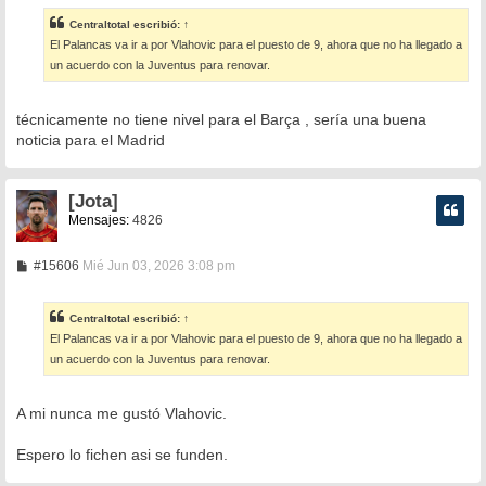
n
s
Centraltotal
escribió:
↑
a
El Palancas va ir a por Vlahovic para el puesto de 9, ahora que no ha llegado a
j
e
un acuerdo con la Juventus para renovar.
técnicamente no tiene nivel para el Barça , sería una buena
noticia para el Madrid
[Jota]
Mensajes:
4826
M
#15606
Mié Jun 03, 2026 3:08 pm
e
n
s
Centraltotal
escribió:
↑
a
El Palancas va ir a por Vlahovic para el puesto de 9, ahora que no ha llegado a
j
e
un acuerdo con la Juventus para renovar.
A mi nunca me gustó Vlahovic.
Espero lo fichen asi se funden.