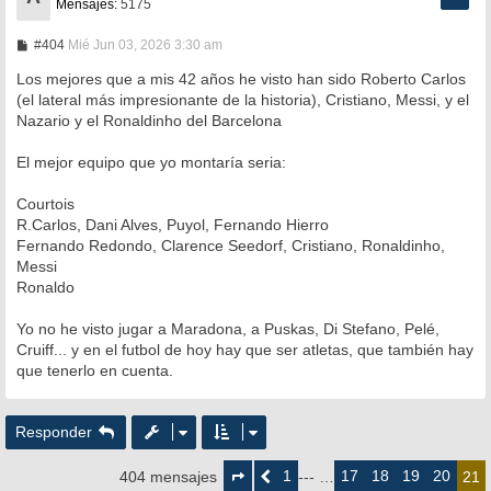
Mensajes:
5175
M
#404
Mié Jun 03, 2026 3:30 am
e
n
Los mejores que a mis 42 años he visto han sido Roberto Carlos
s
(el lateral más impresionante de la historia), Cristiano, Messi, y el
a
Nazario y el Ronaldinho del Barcelona
j
e
El mejor equipo que yo montaría seria:
Courtois
R.Carlos, Dani Alves, Puyol, Fernando Hierro
Fernando Redondo, Clarence Seedorf, Cristiano, Ronaldinho,
Messi
Ronaldo
Yo no he visto jugar a Maradona, a Puskas, Di Stefano, Pelé,
Cruiff... y en el futbol de hoy hay que ser atletas, que también hay
que tenerlo en cuenta.
Responder
Página
21
1
17
18
19
20
404 mensajes
Anterior
--- …
21
de