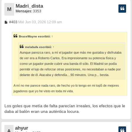
Madri_dista
M
Mensajes:
3353
M
#403
Mié Jun 03, 2026 12:09 am
e
n
s
BruceWayne
escribió:
↑
a
j
e
melabufa
escribió:
↑
Aunque parezca raro, a mí el jugador que más me gustaba y disfrutaba
de ver era a Roberto Carlos. Era impresionante su potencia física y
como un jugador puede cubrir una banda él sólo. El Madrid se podía
permitir el lujo de reforzar otras posiciones, no necesitaban a nadie por
delante de él. Atacaba y defendía....90 minutos. Una p... bestia.
A mí no me parece nada raro, de hecho yo lo tengo en mi top5 de mejores
jugadores que yo he visto en toda mi vida.
Los goles que metía de falta parecían irreales, los efectos que le
daba al balón eran una auténtica locura.
ahyur
A