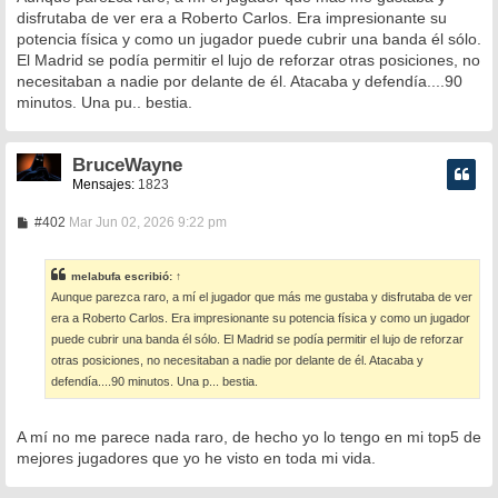
s
disfrutaba de ver era a Roberto Carlos. Era impresionante su
a
potencia física y como un jugador puede cubrir una banda él sólo.
j
e
El Madrid se podía permitir el lujo de reforzar otras posiciones, no
necesitaban a nadie por delante de él. Atacaba y defendía....90
minutos. Una pu.. bestia.
BruceWayne
Mensajes:
1823
M
#402
Mar Jun 02, 2026 9:22 pm
e
n
s
melabufa
escribió:
↑
a
Aunque parezca raro, a mí el jugador que más me gustaba y disfrutaba de ver
j
e
era a Roberto Carlos. Era impresionante su potencia física y como un jugador
puede cubrir una banda él sólo. El Madrid se podía permitir el lujo de reforzar
otras posiciones, no necesitaban a nadie por delante de él. Atacaba y
defendía....90 minutos. Una p... bestia.
A mí no me parece nada raro, de hecho yo lo tengo en mi top5 de
mejores jugadores que yo he visto en toda mi vida.