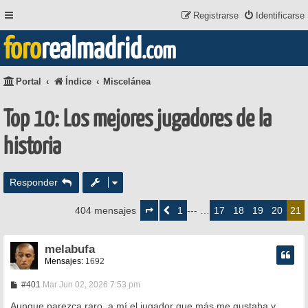
Registrarse
Identificarse
foro
realmadrid
.com
Portal
Índice
Miscelánea
Top 10: Los mejores jugadores de la
historia
Responder
Página
21
1
17
18
19
20
404 mensajes
Anterior
--- …
21
de
21
melabufa
Mensajes:
1692
M
#401
Mar Jun 02, 2026 7:53 pm
e
n
Aunque parezca raro, a mí el jugador que más me gustaba y