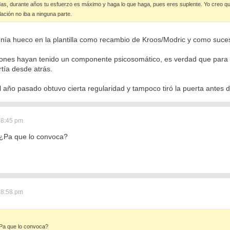
idas, durante años tu esfuerzo es máximo y haga lo que haga, pues eres suplente. Yo creo que 
lación no iba a ninguna parte.
enía hueco en la plantilla como recambio de Kroos/Modric y como suces
iones hayan tenido un componente psicosomático, es verdad que para 
tía desde atrás.
año pasado obtuvo cierta regularidad y tampoco tiró la puerta antes de
 8:45 pm
r ¿Pa que lo convoca?
 8:58 pm
¿Pa que lo convoca?