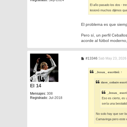
Registrado:
Sep-2024
El año pasado los dos - tr
lesionó muchos dijimos que
El problema es que siempr
Pero sí, un perfil Ceball
acorde al fútbol moderno,
M
#13346
Sab May 23, 2026
e
n
s
_Jesus_
escribió:
↑
a
j
e
dave_cobain
escri
El 14
_Jesus_
escri
Mensajes:
308
Registrado:
Jul-2018
Eso es cierto, es 
sería una bestiali
No solo hay que ser bu
Camavinga pero este es