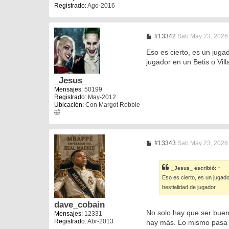
Registrado:
Ago-2016
M
#13342
Sab May 23, 2026
e
n
Eso es cierto, es un juga
s
jugador en un Betis o Vill
a
j
e
_Jesus_
Mensajes:
50199
Registrado:
May-2012
Ubicación:
Con Margot Robbie
🤣
M
#13343
Sab May 23, 2026
e
n
s
_Jesus_
escribió:
↑
a
Eso es cierto, es un jugado
j
e
bestialidad de jugador.
dave_cobain
No solo hay que ser bueno
Mensajes:
12331
Registrado:
Abr-2013
hay más. Lo mismo pasa c