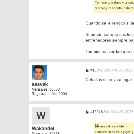
Tu hace tu trabajo y te cu
renovó y el aceptó, esta re
Cuando se le renovó sí t
Sí puede ser que sus les
entrenadores siempre par
También es verdad que el 
M
#13347
Sab May 23, 2026
e
n
Ceballos si no va a juga
s
assvak
a
Mensajes:
30568
j
Registrado:
Jun-2009
e
M
#13348
Sab May 23, 2026
W
e
n
s
assvak
escribió:
↑
Wakandel
a
Ceballos si no va a jugar 
j
Mensajes:
12711