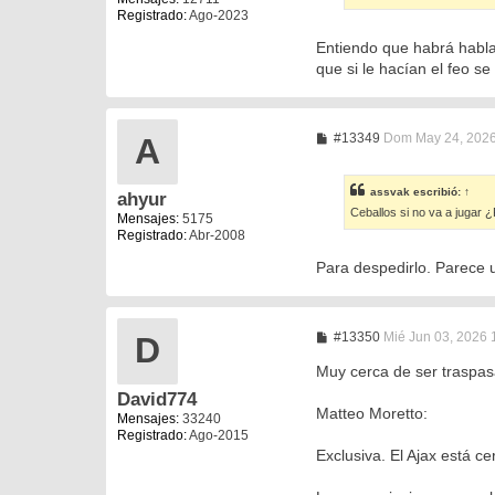
e
Registrado:
Ago-2023
Entiendo que habrá hablad
que si le hacían el feo s
M
#13349
Dom May 24, 2026
A
e
n
s
assvak
escribió:
↑
ahyur
a
Ceballos si no va a jugar 
j
Mensajes:
5175
e
Registrado:
Abr-2008
Para despedirlo. Parece 
M
#13350
Mié Jun 03, 2026 
D
e
n
Muy cerca de ser traspas
s
David774
a
Matteo Moretto:
j
Mensajes:
33240
e
Registrado:
Ago-2015
Exclusiva. El Ajax está ce