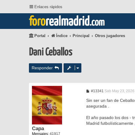
Enlaces rápidos
foro
realmadrid
.com
Portal
Índice
Principal
Otros jugadores
Dani Ceballos
Responder
M
#13341
Sab May 23, 2026
e
n
Sin ser un fan de Ceballo
s
asegurada .
a
j
e
El año pasado los dos - t
Madrid futbolísticamente
Capa
Mensajes:
41917