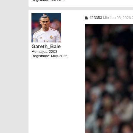
M
#13353
Mié Jun 03, 2026 
e
n
s
a
j
e
Gareth_Bale
Mensajes:
2203
Registrado:
May-2025