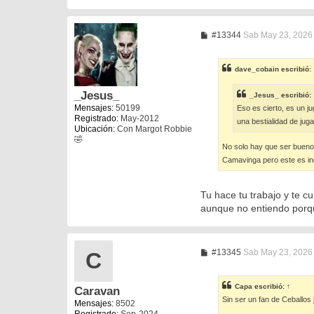
M
#13344
Sab May 23, 2026
e
n
s
dave_cobain
escribió:
a
j
e
_Jesus_
_Jesus_
escribió:
Mensajes:
50199
Eso es cierto, es un j
Registrado:
May-2012
una bestialidad de juga
Ubicación:
Con Margot Robbie
🤣
No solo hay que ser bueno 
Camavinga pero este es inc
Tu hace tu trabajo y te c
aunque no entiendo porque
M
#13345
Sab May 23, 2026
C
e
n
s
Capa
escribió:
↑
Caravan
a
Sin ser un fan de Ceballos 
j
Mensajes:
8502
e