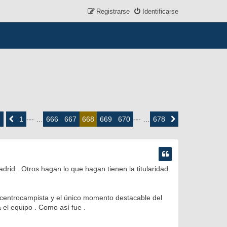
Registrarse
Identificarse
ina
8
1
666
667
669
670
678
Anterior
--- …
668
--- …
Siguiente
e
8
drid . Otros hagan lo que hagan tienen la titularidad
r centrocampista y el único momento destacable del
 el equipo . Como así fue .