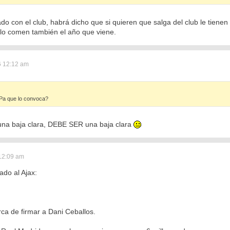
o con el club, habrá dicho que si quieren que salga del club le tiene
e lo comen también el año que viene.
 12:12 am
¿Pa que lo convoca?
una baja clara, DEBE SER una baja clara
12:09 am
ado al Ajax:
rca de firmar a Dani Ceballos.