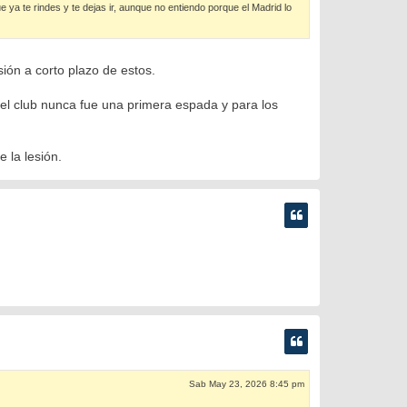
ya te rindes y te dejas ir, aunque no entiendo porque el Madrid lo
ión a corto plazo de estos.
el club nunca fue una primera espada y para los
 la lesión.
Sab May 23, 2026 8:45 pm