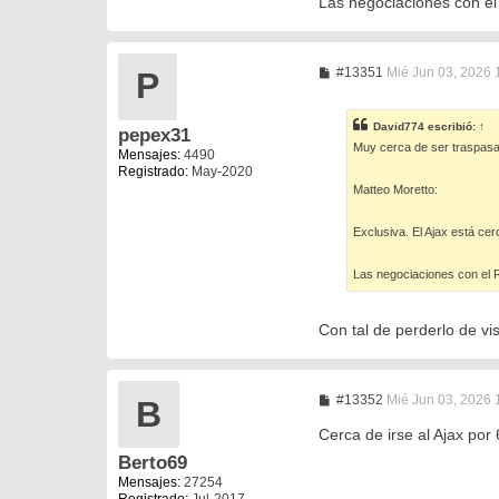
Las negociaciones con el
M
#13351
Mié Jun 03, 2026 
P
e
n
s
David774
escribió:
↑
pepex31
a
Muy cerca de ser traspasad
j
Mensajes:
4490
e
Registrado:
May-2020
Matteo Moretto:
Exclusiva. El Ajax está cer
Las negociaciones con el R
Con tal de perderlo de vi
M
#13352
Mié Jun 03, 2026 
B
e
n
Cerca de irse al Ajax por 
s
Berto69
a
j
Mensajes:
27254
e
Registrado:
Jul-2017