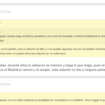
 3:51 pm
↑
↑
ugador aunque haga auténticos partidazos era carne de banquillo y al final mentalmente te rind
dor.
con la pelotita, esto es deporte de elite y si no puedes aguantar mas de 10 partidos sin les
luso peor, ni cuando esta sano deja de ser un cabra loca.
uidas, durante años tu esfuerzo es máximo y haga lo que haga, pues eres
 el Madrid lo renovó y el aceptó, esta relación no iba a ninguna parte
 3:58 pm
jamás se le ha dado realmente la posibilidad de consolidarse en el Madrid . Otros hagan lo qu