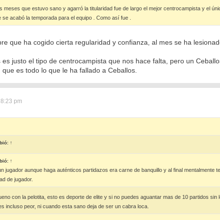
es meses que estuvo sano y agarró la titularidad fue de largo el mejor centrocampista y el ú
 se acabó la temporada para el equipo . Como así fue .
e que ha cogido cierta regularidad y confianza, al mes se ha lesionad
os es justo el tipo de centrocampista que nos hace falta, pero un Ceball
 que es todo lo que le ha fallado a Ceballos.
 8:23 pm
bió:
↑
bió:
↑
un jugador aunque haga auténticos partidazos era carne de banquillo y al final mentalmente te
dad de jugador.
eno con la pelotita, esto es deporte de elite y si no puedes aguantar mas de 10 partidos si
 incluso peor, ni cuando esta sano deja de ser un cabra loca.