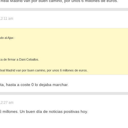
 Real Madrid van por buen camino, por unos 6 millones de euros.
12:11 am
o al Ajax:
ca de firmar a Dani Ceballos.
eal Madrid van por buen camino, por unos 6 millones de euros.
sta, hasta a coste 0 lo dejaba marchar.
12:27 am
6 millones. Un buen día de noticias positivas hoy.