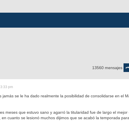
Pág
66
13560 mensajes
d
67
 3:33 pm
s jamás se le ha dado realmente la posibilidad de consolidarse en el Ma
res meses que estuvo sano y agarró la titularidad fue de largo el mejo
 , en cuanto se lesionó muchos dijimos que se acabó la temporada para