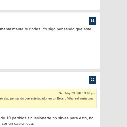
al mentalmente te rindes. Yo sigo pensando que este
Sab May 23, 2026 3:40 pm
Yo sigo pensando que este jugador en un Betis o Villarreal sería una
de 10 partidos sin lesionarte no sirves para esto, no
 ser un cabra loca.