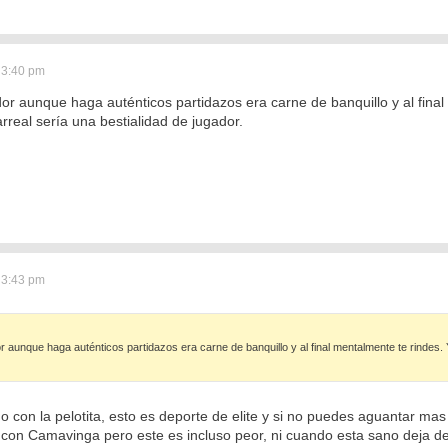
 3:40 pm
dor aunque haga auténticos partidazos era carne de banquillo y al fin
arreal sería una bestialidad de jugador.
 3:43 pm
r aunque haga auténticos partidazos era carne de banquillo y al final mentalmente te rindes. 
 con la pelotita, esto es deporte de elite y si no puedes aguantar mas 
on Camavinga pero este es incluso peor, ni cuando esta sano deja de