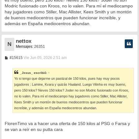
e
Modric fusionado con Kroos, no lo valen. Para mí el mediocampo
hay jugadores como Stiller, Mac Allister, Kees Smith y un montón
de buenos mediocentros que pueden funcionar increíble, y
además en España mediocentros abundan.
nettox
N
Mensajes:
26351
M
#15615
Vie Jun 05, 2026 2:51 am
e
n
s
_Jesus_
escribió:
↑
a
Yo si tengo que dejarme un pastizal de 150 kilos, pues hay muy pocos
j
e
jugadores : Lamine, Kvara y quizás Haaland. Luego Vitinha es muy bueno,
pero 150 kilos? Neves 150 kilos? Joder no son Modric fusionado con Kroos,
no lo valen. Para mí el mediocampo hay jugadores como Stiller, Mac Allister,
Kees Smith y un montón de buenos mediocentros que pueden funcionar
increíble, y además en España mediocentros abundan.
FlorenTimo va a hacer una oferta de 150 kilos al PSG o Farsa y
se van a reír en su putta cara