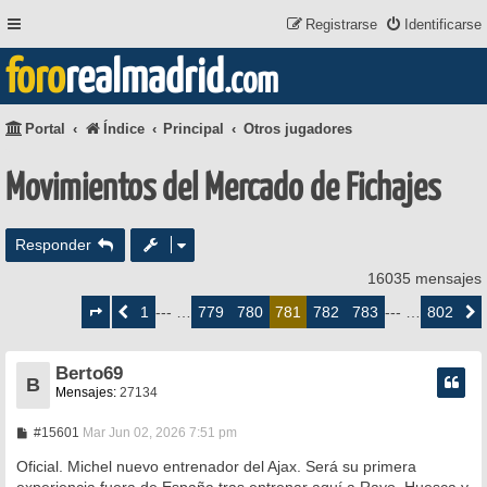
Registrarse
Identificarse
foro
realmadrid
.com
Portal
Índice
Principal
Otros jugadores
Movimientos del Mercado de Fichajes
Responder
16035 mensajes
Página
781
1
779
780
782
783
802
Anterior
--- …
781
--- …
Siguie
de
802
Berto69
B
Mensajes:
27134
M
#15601
Mar Jun 02, 2026 7:51 pm
e
n
Oficial. Michel nuevo entrenador del Ajax. Será su primera
s
experiencia fuera de España tras entrenar aquí a Rayo, Huesca y