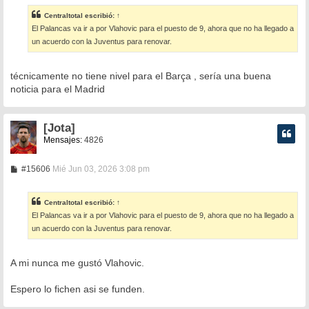
n
s
Centraltotal
escribió:
↑
a
El Palancas va ir a por Vlahovic para el puesto de 9, ahora que no ha llegado a
j
e
un acuerdo con la Juventus para renovar.
técnicamente no tiene nivel para el Barça , sería una buena
noticia para el Madrid
[Jota]
Mensajes:
4826
M
#15606
Mié Jun 03, 2026 3:08 pm
e
n
s
Centraltotal
escribió:
↑
a
El Palancas va ir a por Vlahovic para el puesto de 9, ahora que no ha llegado a
j
e
un acuerdo con la Juventus para renovar.
A mi nunca me gustó Vlahovic.
Espero lo fichen asi se funden.