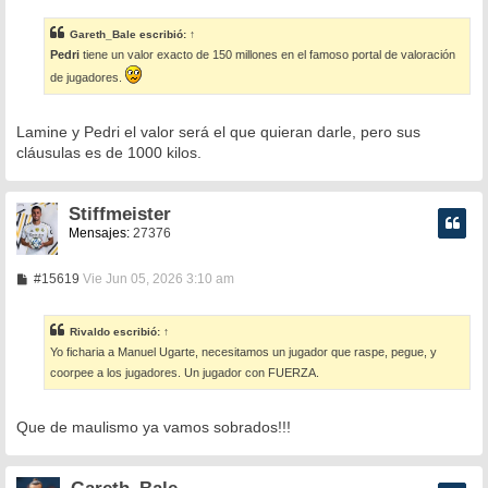
n
s
Gareth_Bale
escribió:
↑
a
Pedri
tiene un valor exacto de 150 millones en el famoso portal de valoración
j
e
de jugadores.
Lamine y Pedri el valor será el que quieran darle, pero sus
cláusulas es de 1000 kilos.
Stiffmeister
Mensajes:
27376
M
#15619
Vie Jun 05, 2026 3:10 am
e
n
s
Rivaldo
escribió:
↑
a
Yo ficharia a Manuel Ugarte, necesitamos un jugador que raspe, pegue, y
j
e
coorpee a los jugadores. Un jugador con FUERZA.
Que de maulismo ya vamos sobrados!!!