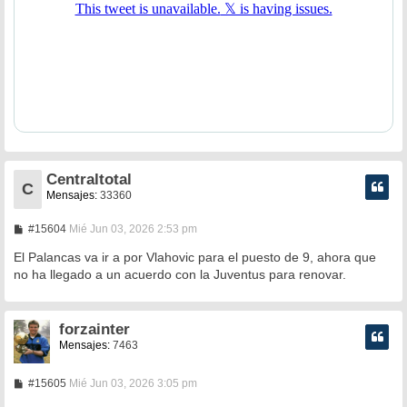
Centraltotal
C
Mensajes:
33360
M
#15604
Mié Jun 03, 2026 2:53 pm
e
n
El Palancas va ir a por Vlahovic para el puesto de 9, ahora que
s
no ha llegado a un acuerdo con la Juventus para renovar.
a
j
e
forzainter
Mensajes:
7463
M
#15605
Mié Jun 03, 2026 3:05 pm
e