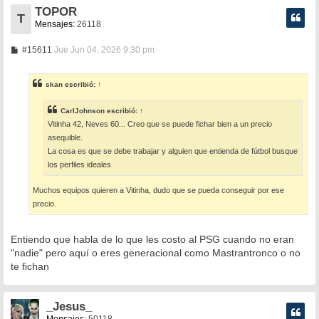
TOPOR
T
Mensajes:
26118
M
#15611
Jue Jun 04, 2026 9:30 pm
e
n
s
skan
escribió:
↑
a
j
e
CarlJohnson
escribió:
↑
Vitinha 42, Neves 60... Creo que se puede fichar bien a un precio
asequible.
La cosa es que se debe trabajar y alguien que entienda de fútbol busque
los perfiles ideales
Muchos equipos quieren a Vitinha, dudo que se pueda conseguir por ese
precio.
Entiendo que habla de lo que les costo al PSG cuando no eran
"nadie" pero aquí o eres generacional como Mastrantronco o no
te fichan
_Jesus_
Mensajes:
50118