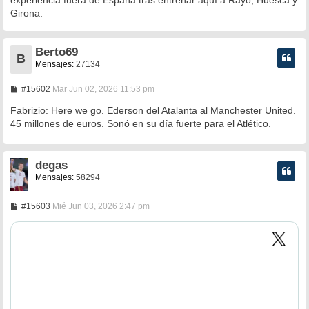
a
Girona.
j
e
Berto69
B
Mensajes:
27134
M
#15602
Mar Jun 02, 2026 11:53 pm
e
n
Fabrizio: Here we go. Ederson del Atalanta al Manchester United.
s
45 millones de euros. Sonó en su día fuerte para el Atlético.
a
j
e
degas
Mensajes:
58294
M
#15603
Mié Jun 03, 2026 2:47 pm
e
n
s
a
j
e