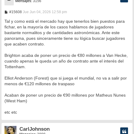
Mensajes:
3156
M
#15608
Jue Jun 04, 2026 12:58 pm
e
n
Tal y como está el mercado hay que tenerlos bien puestos para
s
fichar, en la mayoría de los casos hablamos de jugadores
a
bastante normalitos y de cantidades astronómicas. Ante este
j
e
panorama, pues sinceramente tiene su lógica buscar jugadores
que acaben contrato.
Brighton acaba de poner un precio de €80 millones a Van Hecke,
cuando apenas le queda un año de contrato ante el interés del
Tottenham.
Elliot Anderson (Forest) que si juega el mundial, no va a salir por
menos de €120 millones de traspaso
Acaban de poner un precio de €90 millones por Matheus Nunes
(West Ham)
etc etc
CarlJohnson