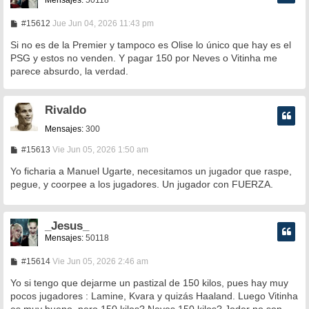
M
#15612
Jue Jun 04, 2026 11:43 pm
e
n
Si no es de la Premier y tampoco es Olise lo único que hay es el
s
PSG y estos no venden. Y pagar 150 por Neves o Vitinha me
a
parece absurdo, la verdad.
j
e
Rivaldo
Mensajes:
300
M
#15613
Vie Jun 05, 2026 1:50 am
e
n
Yo ficharia a Manuel Ugarte, necesitamos un jugador que raspe,
s
pegue, y coorpee a los jugadores. Un jugador con FUERZA.
a
j
e
_Jesus_
Mensajes:
50118
M
#15614
Vie Jun 05, 2026 2:46 am
e
n
Yo si tengo que dejarme un pastizal de 150 kilos, pues hay muy
s
pocos jugadores : Lamine, Kvara y quizás Haaland. Luego Vitinha
a
es muy bueno, pero 150 kilos? Neves 150 kilos? Joder no son
j