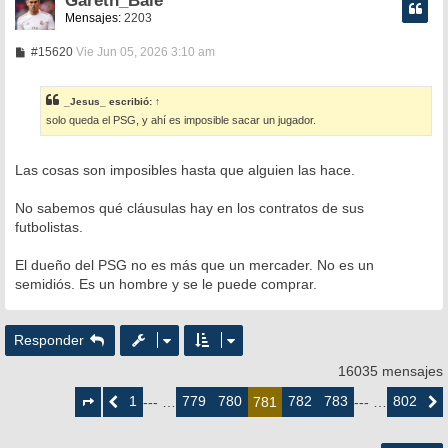
Gareth_Bale
Mensajes:
2203
M
#15620
Vie Jun 05, 2026 3:10 am
e
n
s
_Jesus_
escribió:
↑
a
solo queda el PSG, y ahí es imposible sacar un jugador.
j
e
Las cosas son imposibles hasta que alguien las hace.
No sabemos qué cláusulas hay en los contratos de sus
futbolistas.
El dueño del PSG no es más que un mercader. No es un
semidiós. Es un hombre y se le puede comprar.
Responder
16035 mensajes
Página
781
1
779
780
782
783
802
Anterior
--- …
781
--- …
Siguie
de
802