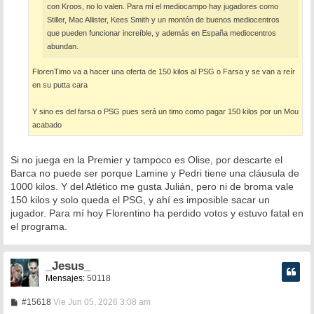
con Kroos, no lo valen. Para mí el mediocampo hay jugadores como
Stiller, Mac Allister, Kees Smith y un montón de buenos mediocentros
que pueden funcionar increíble, y además en España mediocentros
abundan.
FlorenTimo va a hacer una oferta de 150 kilos al PSG o Farsa y se van a reír
en su putta cara
Y sino es del farsa o PSG pues será un timo como pagar 150 kilos por un Mou
acabado
Si no juega en la Premier y tampoco es Olise, por descarte el
Barca no puede ser porque Lamine y Pedri tiene una cláusula de
1000 kilos. Y del Atlético me gusta Julián, pero ni de broma vale
150 kilos y solo queda el PSG, y ahí es imposible sacar un
jugador. Para mí hoy Florentino ha perdido votos y estuvo fatal en
el programa.
_Jesus_
Mensajes:
50118
M
#15618
Vie Jun 05, 2026 3:08 am
e