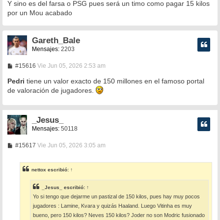
Y sino es del farsa o PSG pues será un timo como pagar 15 kilos
por un Mou acabado
Gareth_Bale
Mensajes:
2203
M
#15616
Vie Jun 05, 2026 2:53 am
e
n
Pedri
tiene un valor exacto de 150 millones en el famoso portal
s
de valoración de jugadores.
a
j
e
_Jesus_
Mensajes:
50118
M
#15617
Vie Jun 05, 2026 3:05 am
e
n
s
nettox
escribió:
↑
a
j
e
_Jesus_
escribió:
↑
Yo si tengo que dejarme un pastizal de 150 kilos, pues hay muy pocos
jugadores : Lamine, Kvara y quizás Haaland. Luego Vitinha es muy
bueno, pero 150 kilos? Neves 150 kilos? Joder no son Modric fusionado