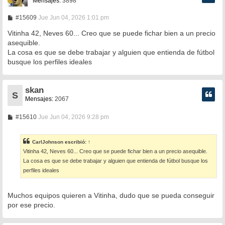
Mensajes:
3898
M
#15609
Jue Jun 04, 2026 1:01 pm
e
n
Vitinha 42, Neves 60... Creo que se puede fichar bien a un precio
s
asequible.
a
La cosa es que se debe trabajar y alguien que entienda de fútbol
j
e
busque los perfiles ideales
skan
S
Mensajes:
2067
M
#15610
Jue Jun 04, 2026 9:28 pm
e
n
s
CarlJohnson
escribió:
↑
a
Vitinha 42, Neves 60... Creo que se puede fichar bien a un precio asequible.
j
e
La cosa es que se debe trabajar y alguien que entienda de fútbol busque los
perfiles ideales
Muchos equipos quieren a Vitinha, dudo que se pueda conseguir
por ese precio.