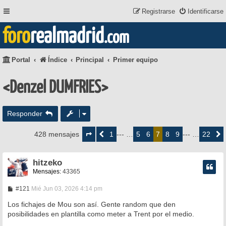
Registrarse
Identificarse
foro
realmadrid
.com
Portal
Índice
Principal
Primer equipo
<Denzel DUMFRIES>
Responder
Página
7
1
5
6
8
9
22
428 mensajes
Anterior
--- …
7
--- …
Siguie
de
22
hitzeko
Mensajes:
43365
M
#121
Mié Jun 03, 2026 4:14 pm
e
n
Los fichajes de Mou son así. Gente random que den
s
posibilidades en plantilla como meter a Trent por el medio.
a
j