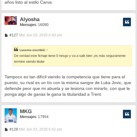
años listo al estilo Carva.
Alyosha
Mensajes:
16090
M
#127
Mié Jun 03, 2026 6:40 pm
e
n
s
Luxemo
escribió:
↑
a
De verdad este fichaje tiene 0 riesgo y va a salir bien ,es más seguramente
j
e
termine siendo titular
Tampoco es tan difícil viendo la competencia que tiene para el
puesto, su rival es un tío con la misma sangre de Luka Jovic, que
defiende peor que mi abuela y se lesiona con mirarlo, con que le
ponga algo de ganas le gana la titularidad a Trent.
MKG
Mensajes:
17954
M
#128
Mié Jun 03, 2026 6:42 pm
e