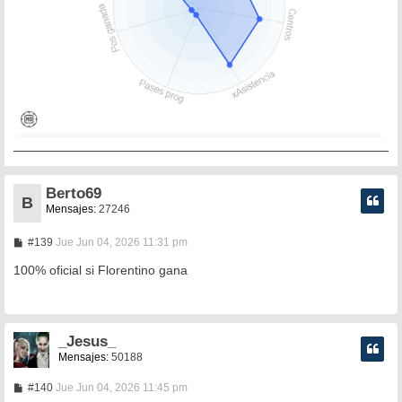
Berto69
B
Mensajes:
27246
M
#139
Jue Jun 04, 2026 11:31 pm
e
n
100% oficial si Florentino gana
s
a
j
e
_Jesus_
Mensajes:
50188
M
#140
Jue Jun 04, 2026 11:45 pm
e