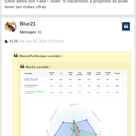
Estos datos son Fake? Joder, ni haciéndolo a propósito se pude
tener tan malas cifras
Blur21
Mensajes:
81
M
#138
Jue Jun 04, 2026 10:55 pm
e
n
s
BlancoPorSiempre
escribió:
↑
a
j
e
Blur21
escribió:
↑