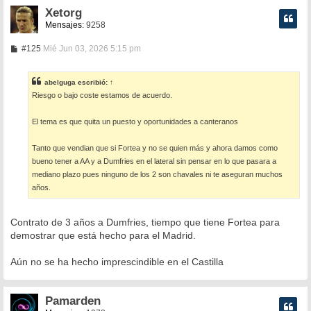
Xetorg
Mensajes:
9258
M
#125
Mié Jun 03, 2026 5:15 pm
e
n
s
abelguga
escribió:
↑
a
Riesgo o bajo coste estamos de acuerdo.
j
e
El tema es que quita un puesto y oportunidades a canteranos
Tanto que vendian que si Fortea y no se quien más y ahora damos como
bueno tener a AA y a Dumfries en el lateral sin pensar en lo que pasara a
mediano plazo pues ninguno de los 2 son chavales ni te aseguran muchos
años.
Contrato de 3 años a Dumfries, tiempo que tiene Fortea para
demostrar que está hecho para el Madrid.
Aún no se ha hecho imprescindible en el Castilla
Pamarden