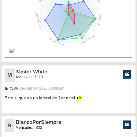
Mister White
M
Mensajes:
7378
M
#136
Jue Jun 04, 2026 10:08 pm
e
n
Este si que es un lateral de 1er nivel.
s
a
j
e
BlancoPorSiempre
B
Mensajes:
4832