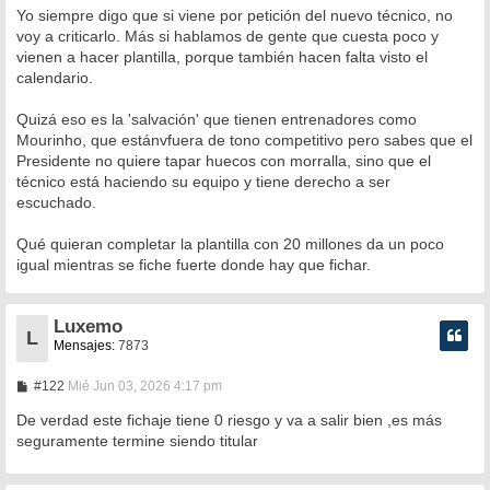
e
Yo siempre digo que si viene por petición del nuevo técnico, no
voy a criticarlo. Más si hablamos de gente que cuesta poco y
vienen a hacer plantilla, porque también hacen falta visto el
calendario.
Quizá eso es la 'salvación' que tienen entrenadores como
Mourinho, que estánvfuera de tono competitivo pero sabes que el
Presidente no quiere tapar huecos con morralla, sino que el
técnico está haciendo su equipo y tiene derecho a ser
escuchado.
Qué quieran completar la plantilla con 20 millones da un poco
igual mientras se fiche fuerte donde hay que fichar.
Luxemo
L
Mensajes:
7873
M
#122
Mié Jun 03, 2026 4:17 pm
e
n
De verdad este fichaje tiene 0 riesgo y va a salir bien ,es más
s
seguramente termine siendo titular
a
j
e