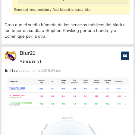
Reconocimiento médico y Real Madrid no casan bien.
Creo que el sueño húmedo de los servicios médicos del Madrid
fue tener en su día a Stephen Hawking por una banda, y a
Echenique por la otra.
Blur21
Mensajes:
81
M
#135
Jue Jun 04, 2026 9:34 pm
e
n
s
a
j
e