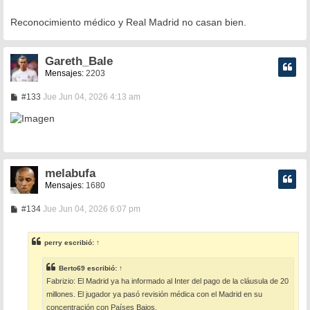
Reconocimiento médico y Real Madrid no casan bien.
Gareth_Bale
Mensajes:
2203
M
#133
Jue Jun 04, 2026 4:13 am
e
n
s
a
j
e
melabufa
Mensajes:
1680
M
#134
Jue Jun 04, 2026 6:07 pm
e
n
s
perry
escribió:
↑
a
j
e
Berto69
escribió:
↑
Fabrizio: El Madrid ya ha informado al Inter del pago de la cláusula de 20
millones. El jugador ya pasó revisión médica con el Madrid en su
concentración con Países Bajos.