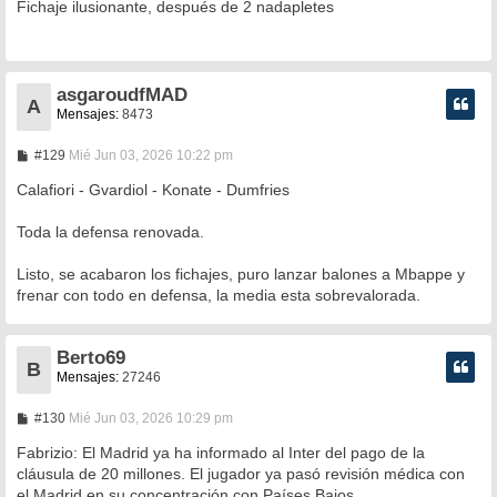
n
Fichaje ilusionante, después de 2 nadapletes
s
a
j
e
asgaroudfMAD
A
Mensajes:
8473
M
#129
Mié Jun 03, 2026 10:22 pm
e
n
Calafiori - Gvardiol - Konate - Dumfries
s
a
Toda la defensa renovada.
j
e
Listo, se acabaron los fichajes, puro lanzar balones a Mbappe y
frenar con todo en defensa, la media esta sobrevalorada.
Berto69
B
Mensajes:
27246
M
#130
Mié Jun 03, 2026 10:29 pm
e
n
Fabrizio: El Madrid ya ha informado al Inter del pago de la
s
cláusula de 20 millones. El jugador ya pasó revisión médica con
a
el Madrid en su concentración con Países Bajos.
j