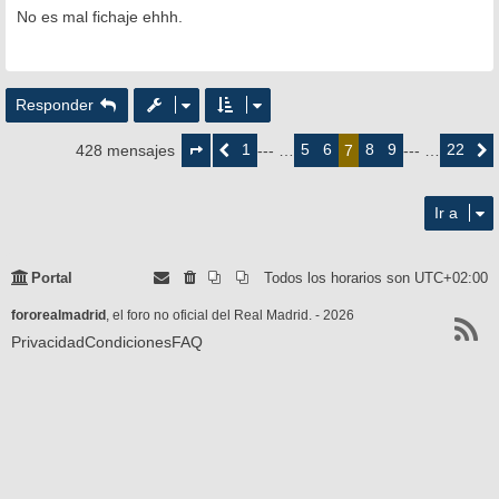
n
No es mal fichaje ehhh.
s
a
j
e
Responder
Página
7
1
5
6
8
9
22
428 mensajes
Anterior
--- …
7
--- …
Siguie
de
22
Ir a
Portal
Todos los horarios son
UTC+02:00
fororealmadrid
, el foro no oficial del Real Madrid. - 2026
Privacidad
Condiciones
FAQ