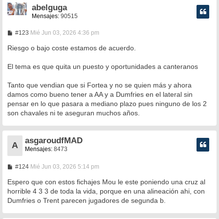
abelguga
Mensajes:
90515
M
#123
Mié Jun 03, 2026 4:36 pm
e
n
Riesgo o bajo coste estamos de acuerdo.
s
a
El tema es que quita un puesto y oportunidades a canteranos
j
e
Tanto que vendian que si Fortea y no se quien más y ahora
damos como bueno tener a AA y a Dumfries en el lateral sin
pensar en lo que pasara a mediano plazo pues ninguno de los 2
son chavales ni te aseguran muchos años.
asgaroudfMAD
A
Mensajes:
8473
M
#124
Mié Jun 03, 2026 5:14 pm
e
n
Espero que con estos fichajes Mou le este poniendo una cruz al
s
horrible 4 3 3 de toda la vida, porque en una alineación ahi, con
a
Dumfries o Trent parecen jugadores de segunda b.
j
e