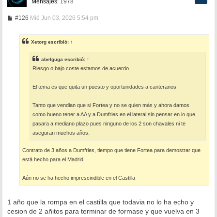
Mensajes:
1978
M
#126
Mié Jun 03, 2026 5:54 pm
e
n
s
Xetorg
escribió:
↑
a
j
e
abelguga
escribió:
↑
Riesgo o bajo coste estamos de acuerdo.
El tema es que quita un puesto y oportunidades a canteranos
Tanto que vendian que si Fortea y no se quien más y ahora damos
como bueno tener a AA y a Dumfries en el lateral sin pensar en lo que
pasara a mediano plazo pues ninguno de los 2 son chavales ni te
aseguran muchos años.
Contrato de 3 años a Dumfries, tiempo que tiene Fortea para demostrar que
está hecho para el Madrid.
Aún no se ha hecho imprescindible en el Castilla
1 año que la rompa en el castilla que todavia no lo ha echo y
cesion de 2 añitos para terminar de formase y que vuelva en 3