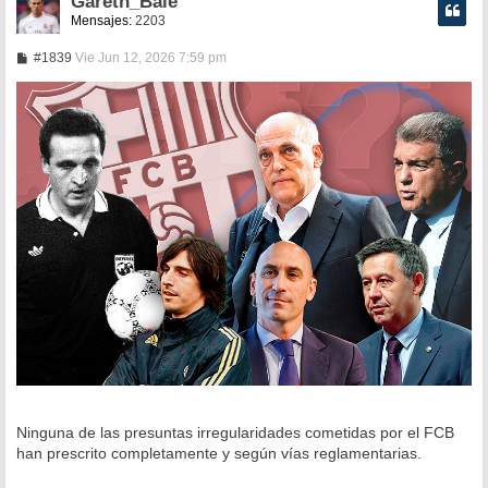
Gareth_Bale
Mensajes:
2203
M
#1839
Vie Jun 12, 2026 7:59 pm
e
n
s
a
j
e
Ninguna de las presuntas irregularidades cometidas por el FCB
han prescrito completamente y según vías reglamentarias.