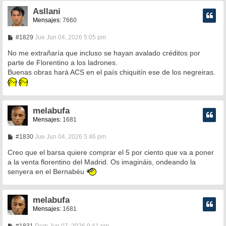
Asllani
Mensajes:
7660
M
#1829
Jue Jun 04, 2026 5:05 pm
e
n
No me extrañaría que incluso se hayan avalado créditos por
s
parte de Florentino a los ladrones.
a
Buenas obras hará ACS en el país chiquitín ese de los negreiras.
j
e
melabufa
Mensajes:
1681
M
#1830
Jue Jun 04, 2026 5:46 pm
e
n
Creo que el barsa quiere comprar el 5 por ciento que va a poner
s
a la venta florentino del Madrid. Os imagináis, ondeando la
a
senyera en el Bernabéu
j
e
melabufa
Mensajes:
1681
M
#1831
Dom Jun 07, 2026 9:41 pm