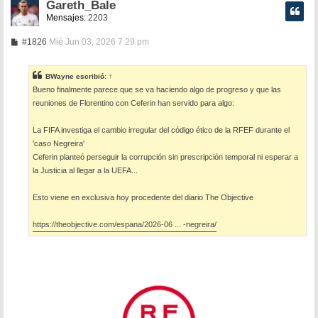
Gareth_Bale
Mensajes:
2203
M
#1826
Mié Jun 03, 2026 7:29 pm
e
n
s
BWayne
escribió:
↑
a
Bueno finalmente parece que se va haciendo algo de progreso y que las
j
e
reuniones de Florentino con Ceferin han servido para algo:
La FIFA investiga el cambio irregular del código ético de la RFEF durante el
'caso Negreira'
Ceferin planteó perseguir la corrupción sin prescripción temporal ni esperar a
la Justicia al llegar a la UEFA...
Esto viene en exclusiva hoy procedente del diario The Objective
https://theobjective.com/espana/2026-06 ... -negreira/