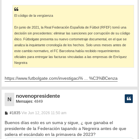
El código de la vergüenza
En junio de 2021, la Real Federación Española de Fútbol (RFEF) tomó una
decisión sin precedentes: eliminar las sanciones por corrupción de su código
ético. Fútbolgate presenta su nuevo cortometraje documental, en el que se
analiza la inquietante cronología de los hechos. Solo unos meses antes de
este cambio normativo, el FC Barcelona había recibido requerimientos
oficiales para entregar las facturas vinculadas a las empresas de Enríquez
Negreira
https://www.futbolgate.com/investigaci% ... %C3%BCenza
novenopresidente
N
Mensajes:
4849
M
#1835
Vie Jun 12, 2026 11:50 am
e
n
Buenos días esto es un suma y sigue, ¿ que ganaba el
s
presidente de la Federación tapando a Negreira antes de que
a
saliera el escándalo en la primavera de 2023?
j
e