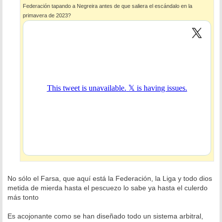
e
Federación tapando a Negreira antes de que saliera el escándalo en la
primavera de 2023?
No sólo el Farsa, que aquí está la Federación, la Liga y todo dios
metida de mierda hasta el pescuezo lo sabe ya hasta el culerdo
más tonto
Es acojonante como se han diseñado todo un sistema arbitral,