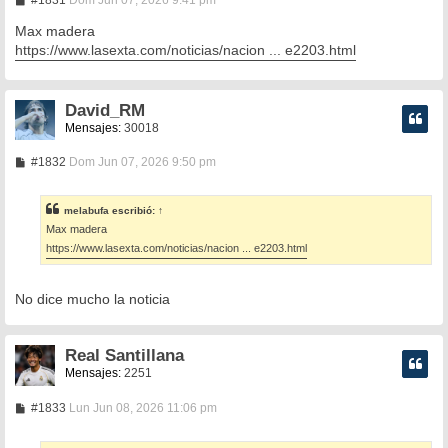
e
n
Max madera
s
https://www.lasexta.com/noticias/nacion ... e2203.html
a
j
e
David_RM
Mensajes:
30018
M
#1832
Dom Jun 07, 2026 9:50 pm
e
n
s
melabufa
escribió:
↑
a
Max madera
j
e
https://www.lasexta.com/noticias/nacion ... e2203.html
No dice mucho la noticia
Real Santillana
Mensajes:
2251
M
#1833
Lun Jun 08, 2026 11:06 pm
e
n