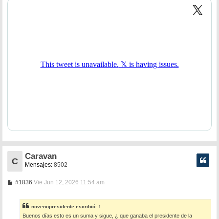
Caravan
C
Mensajes:
8502
M
#1836
Vie Jun 12, 2026 11:54 am
e
n
s
novenopresidente
escribió:
↑
a
Buenos días esto es un suma y sigue, ¿ que ganaba el presidente de la
j