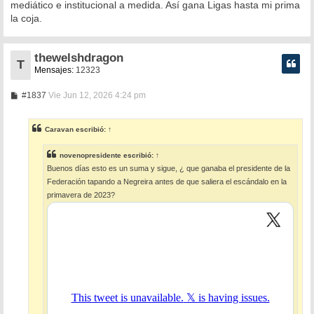
mediático e institucional a medida. Así gana Ligas hasta mi prima
la coja.
thewelshdragon
T
Mensajes:
12323
M
#1837
Vie Jun 12, 2026 4:24 pm
e
n
s
Caravan
escribió:
↑
a
j
e
novenopresidente
escribió:
↑
Buenos días esto es un suma y sigue, ¿ que ganaba el presidente de la
Federación tapando a Negreira antes de que saliera el escándalo en la
primavera de 2023?