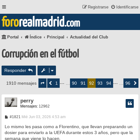
Registrarse
Identificarse
foro
realmadrid
.com
Portal
Índice
Principal
Actualidad del Club
Corrupción en el fútbol
Responder
Página
92
1
90
91
93
94
96
1910 mensajes
Anterior
--- …
92
--- …
Siguie
de
96
perry
Mensajes:
12962
M
#1821
Mié Jun 03, 2026 4:53 am
e
n
Lo mismo les pasa como a Florentino, que llevan preparando un
s
dosier para enviarlo a la UEFA durante estos 3 años, pero que la
a
semana que viene lo hacen.
j