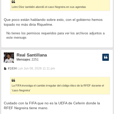
s
a
Leire Díez también abordó el caso Negreira en sus agendas
j
e
Que poco están hablando sobre esto, con el gobierno hemos
topado no más diria Riquelme.
No tienes los permisos requeridos para ver los archivos adjuntos a
este mensaje.
Real Santillana
Mensajes:
2251
M
#1834
Lun Jun 08, 2026 11:11 pm
e
n
s
a
La FIFA investiga el cambio irregular del código ético de la RFEF durante el
j
e
'caso Negreira'
Cuidado con la FIFA que no es la UEFA de Ceferin donde la
RFEF Negreira tiene mano.