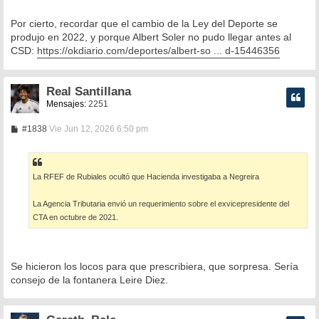
Por cierto, recordar que el cambio de la Ley del Deporte se
produjo en 2022, y porque Albert Soler no pudo llegar antes al
CSD:
https://okdiario.com/deportes/albert-so ... d-15446356
Real Santillana
Mensajes:
2251
M
#1838
Vie Jun 12, 2026 6:50 pm
e
n
s
a
La RFEF de Rubiales ocultó que Hacienda investigaba a Negreira
j
e
La Agencia Tributaria envió un requerimiento sobre el exvicepresidente del
CTA en octubre de 2021.
Se hicieron los locos para que prescribiera, que sorpresa. Sería
consejo de la fontanera Leire Diez.