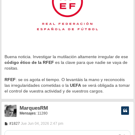
Buena noticia. Investigar la mutilación altamente irregular de ese
código ético de la RFEF
es la clave para que nadie se vaya de
rositas.
RFEF
: se os agota el tiempo. O levantáis la mano y reconocéis
las irregularidades cometidas o la
UEFA
se verá obligada a tomar
el control de vuestra actividad y de vuestros cargos.
MarquesRM
Mensajes:
11280
M
#1827
Jue Jun 04, 2026 2:47 pm
e
n