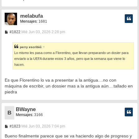
e
melabufa
Mensajes:
1681
M
#1822
Mié Jun 03, 2026 2:28 pm
e
n
s
perry
escribió:
↑
a
Lo mismo les pasa como a Florentino, que llevan preparando un dosier para
j
e
enviarlo a la UEFA durante estos 3 años, pero que la semana que viene lo
hacen.
Es que Florentino lo va a presentar a la antigua....no con
máquina de escribir, un dossier mas a la antigua aún....tallado en
piedra
BWayne
B
Mensajes:
3166
M
#1823
Mié Jun 03, 2026 7:04 pm
e
n
Bueno finalmente parece que se va haciendo algo de progreso y
s