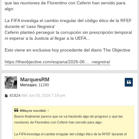
que las reuniones de Florentino con Ceferin han servido para
a
algo:
j
e
La FIFA investiga el cambio irregular del código ético de la RFEF
durante el 'caso Negreira'
Ceferin planteó perseguir la corrupción sin prescripción temporal
ni esperar a la Justicia al llegar a la UEFA...
Esto viene en exclusiva hoy procedente del diario The Objective
https://theobjective.com/espana/2026-06 ... -negreira/
MarquesRM
Mensajes:
11280
M
#1824
Mié Jun 03, 2026 7:19 pm
e
n
s
BWayne
escribió:
↑
a
Bueno finalmente parece que se va haciendo algo de progreso y que las
j
e
reuniones de Florentino con Ceferin han servido para algo:
La FIFA investiga el cambio irregular del código ético de la RFEF durante el