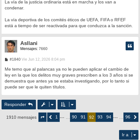
La vía de la justicia ordinaria está en marcha y los van a
condenar.
La vía deportiva de los comités éticos de UEFA, FIFA o RFEF
está a tiempo de ser reactivada para que conduzca a la sanción.
Asllani
Mensajes:
7660
M
#1840
Vie Jun 12, 2026 8:04 pm
e
n
Me temo que al palancas ya no le pueden aplicar el cambio de
s
ley en la que los delitos muy graves prescriben a los 3 años si se
a
demuestra que antes ya se estaba investigando, por lo tanto si
j
e
puede ser que le quiten títulos.
Responder
Página
92
1
90
91
93
94
96
1910 mensajes
Anterior
--- …
92
--- …
Siguie
de
96
Ir a