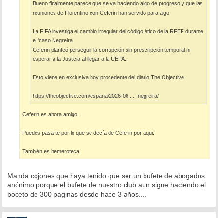
Bueno finalmente parece que se va haciendo algo de progreso y que las
reuniones de Florentino con Ceferin han servido para algo:
La FIFA investiga el cambio irregular del código ético de la RFEF durante
el 'caso Negreira'
Ceferin planteó perseguir la corrupción sin prescripción temporal ni
esperar a la Justicia al llegar a la UEFA...
Esto viene en exclusiva hoy procedente del diario The Objective
https://theobjective.com/espana/2026-06 ... -negreira/
Ceferin es ahora amigo.
Puedes pasarte por lo que se decía de Ceferin por aqui.
También es hemeroteca
Manda cojones que haya tenido que ser un bufete de abogados
anónimo porque el bufete de nuestro club aun sigue haciendo el
boceto de 300 paginas desde hace 3 años....