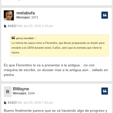
e
melabufa
Mensajes:
1671
M
#1822
Mié Jun 03, 2026 2:28 pm
e
n
s
perry
escribió:
↑
a
Lo mismo les pasa como a Florentino, que llevan preparando un dosier para
j
e
enviarlo a la UEFA durante estos 3 años, pero que la semana que viene lo
hacen.
Es que Florentino lo va a presentar a la antigua....no con
máquina de escribir, un dossier mas a la antigua aún....tallado en
piedra
BWayne
B
Mensajes:
3164
M
#1823
Mié Jun 03, 2026 7:04 pm
e
n
Bueno finalmente parece que se va haciendo algo de progreso y
s