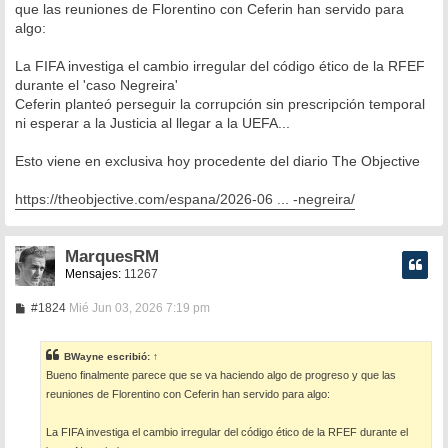
que las reuniones de Florentino con Ceferin han servido para
a
algo:
j
e
La FIFA investiga el cambio irregular del código ético de la RFEF
durante el 'caso Negreira'
Ceferin planteó perseguir la corrupción sin prescripción temporal
ni esperar a la Justicia al llegar a la UEFA...
Esto viene en exclusiva hoy procedente del diario The Objective
https://theobjective.com/espana/2026-06 ... -negreira/
MarquesRM
Mensajes:
11267
M
#1824
Mié Jun 03, 2026 7:19 pm
e
n
s
BWayne
escribió:
↑
a
Bueno finalmente parece que se va haciendo algo de progreso y que las
j
e
reuniones de Florentino con Ceferin han servido para algo:
La FIFA investiga el cambio irregular del código ético de la RFEF durante el