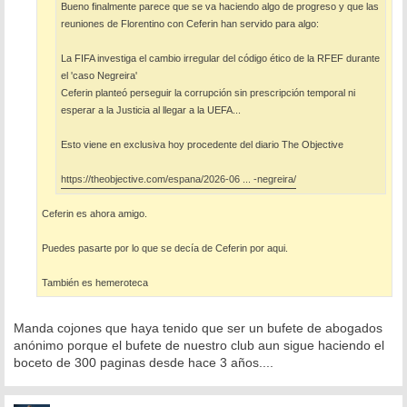
Bueno finalmente parece que se va haciendo algo de progreso y que las
reuniones de Florentino con Ceferin han servido para algo:
La FIFA investiga el cambio irregular del código ético de la RFEF durante
el 'caso Negreira'
Ceferin planteó perseguir la corrupción sin prescripción temporal ni
esperar a la Justicia al llegar a la UEFA...
Esto viene en exclusiva hoy procedente del diario The Objective
https://theobjective.com/espana/2026-06 ... -negreira/
Ceferin es ahora amigo.
Puedes pasarte por lo que se decía de Ceferin por aqui.
También es hemeroteca
Manda cojones que haya tenido que ser un bufete de abogados
anónimo porque el bufete de nuestro club aun sigue haciendo el
boceto de 300 paginas desde hace 3 años....