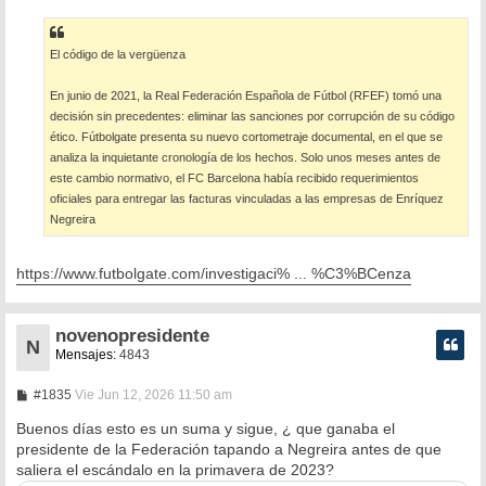
El código de la vergüenza
En junio de 2021, la Real Federación Española de Fútbol (RFEF) tomó una
decisión sin precedentes: eliminar las sanciones por corrupción de su código
ético. Fútbolgate presenta su nuevo cortometraje documental, en el que se
analiza la inquietante cronología de los hechos. Solo unos meses antes de
este cambio normativo, el FC Barcelona había recibido requerimientos
oficiales para entregar las facturas vinculadas a las empresas de Enríquez
Negreira
https://www.futbolgate.com/investigaci% ... %C3%BCenza
novenopresidente
N
Mensajes:
4843
M
#1835
Vie Jun 12, 2026 11:50 am
e
n
Buenos días esto es un suma y sigue, ¿ que ganaba el
s
presidente de la Federación tapando a Negreira antes de que
a
saliera el escándalo en la primavera de 2023?
j
e