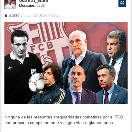
Gareth_Bale
Mensajes:
2203
M
#1839
Vie Jun 12, 2026 7:59 pm
e
n
s
a
j
e
Ninguna de las presuntas irregularidades cometidas por el FCB
han prescrito completamente y según vías reglamentarias.