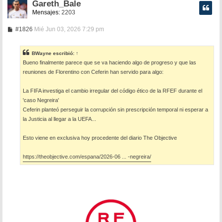
Gareth_Bale
Mensajes:
2203
M
#1826
Mié Jun 03, 2026 7:29 pm
e
n
s
BWayne
escribió:
↑
a
Bueno finalmente parece que se va haciendo algo de progreso y que las
j
e
reuniones de Florentino con Ceferin han servido para algo:
La FIFA investiga el cambio irregular del código ético de la RFEF durante el
'caso Negreira'
Ceferin planteó perseguir la corrupción sin prescripción temporal ni esperar a
la Justicia al llegar a la UEFA...
Esto viene en exclusiva hoy procedente del diario The Objective
https://theobjective.com/espana/2026-06 ... -negreira/