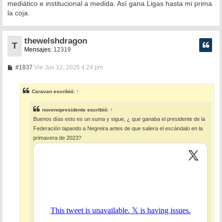
mediático e institucional a medida. Así gana Ligas hasta mi prima
la coja.
thewelshdragon
T
Mensajes:
12319
M
#1837
Vie Jun 12, 2026 4:24 pm
e
n
s
Caravan
escribió:
↑
a
j
e
novenopresidente
escribió:
↑
Buenos días esto es un suma y sigue, ¿ que ganaba el presidente de la
Federación tapando a Negreira antes de que saliera el escándalo en la
primavera de 2023?