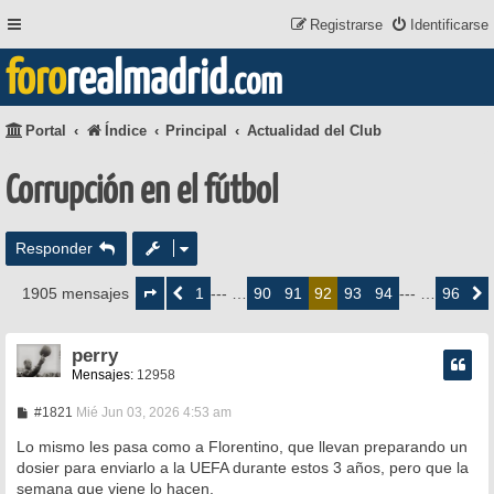
Registrarse
Identificarse
foro
realmadrid
.com
Portal
Índice
Principal
Actualidad del Club
Corrupción en el fútbol
Responder
Página
92
1
90
91
93
94
96
1905 mensajes
Anterior
--- …
92
--- …
Siguie
de
96
perry
Mensajes:
12958
M
#1821
Mié Jun 03, 2026 4:53 am
e
n
Lo mismo les pasa como a Florentino, que llevan preparando un
s
dosier para enviarlo a la UEFA durante estos 3 años, pero que la
a
semana que viene lo hacen.
j