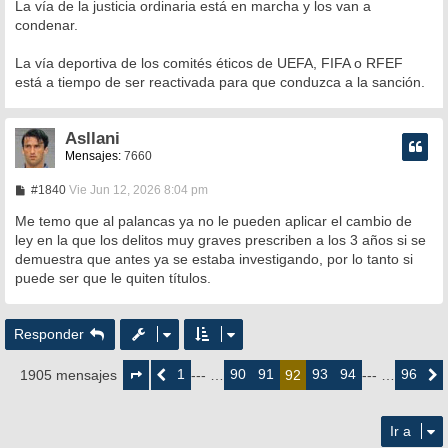
La vía de la justicia ordinaria está en marcha y los van a
condenar.
La vía deportiva de los comités éticos de UEFA, FIFA o RFEF
está a tiempo de ser reactivada para que conduzca a la sanción.
Asllani
Mensajes:
7660
M
#1840
Vie Jun 12, 2026 8:04 pm
e
n
Me temo que al palancas ya no le pueden aplicar el cambio de
s
ley en la que los delitos muy graves prescriben a los 3 años si se
a
demuestra que antes ya se estaba investigando, por lo tanto si
j
e
puede ser que le quiten títulos.
Responder
Página
92
1
90
91
93
94
96
1905 mensajes
Anterior
--- …
92
--- …
Siguie
de
96
Ir a