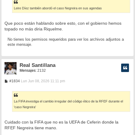
s
a
Leire Díez también abordó el caso Negreira en sus agendas
j
e
Que poco están hablando sobre esto, con el gobierno hemos
topado no más diria Riquelme.
No tienes los permisos requeridos para ver los archivos adjuntos a
este mensaje.
Real Santillana
Mensajes:
2132
M
#1834
Lun Jun 08, 2026 11:11 pm
e
n
s
a
La FIFA investiga el cambio irregular del código ético de la RFEF durante el
j
e
'caso Negreira'
Cuidado con la FIFA que no es la UEFA de Ceferin donde la
RFEF Negreira tiene mano.