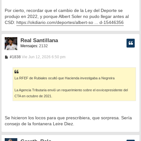
Por cierto, recordar que el cambio de la Ley del Deporte se
produjo en 2022, y porque Albert Soler no pudo llegar antes al
CSD:
https://okdiario.com/deportes/albert-so ... d-15446356
Real Santillana
Mensajes:
2132
M
#1838
Vie Jun 12, 2026 6:50 pm
e
n
s
a
La RFEF de Rubiales ocultó que Hacienda investigaba a Negreira
j
e
La Agencia Tributaria envió un requerimiento sobre el exvicepresidente del
CTA en octubre de 2021.
Se hicieron los locos para que prescribiera, que sorpresa. Sería
consejo de la fontanera Leire Diez.