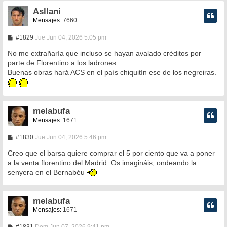
Asllani
Mensajes:
7660
M
#1829
Jue Jun 04, 2026 5:05 pm
e
n
No me extrañaría que incluso se hayan avalado créditos por
s
parte de Florentino a los ladrones.
a
Buenas obras hará ACS en el país chiquitín ese de los negreiras.
j
e
melabufa
Mensajes:
1671
M
#1830
Jue Jun 04, 2026 5:46 pm
e
n
Creo que el barsa quiere comprar el 5 por ciento que va a poner
s
a la venta florentino del Madrid. Os imagináis, ondeando la
a
senyera en el Bernabéu
j
e
melabufa
Mensajes:
1671
M
#1831
Dom Jun 07, 2026 9:41 pm