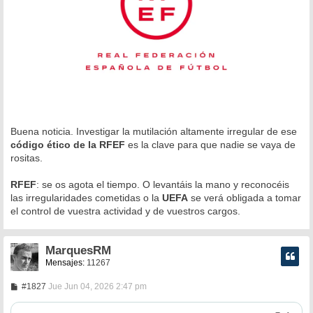
Buena noticia. Investigar la mutilación altamente irregular de ese
código ético de la RFEF
es la clave para que nadie se vaya de
rositas.
RFEF
: se os agota el tiempo. O levantáis la mano y reconocéis
las irregularidades cometidas o la
UEFA
se verá obligada a tomar
el control de vuestra actividad y de vuestros cargos.
MarquesRM
Mensajes:
11267
M
#1827
Jue Jun 04, 2026 2:47 pm
e
n