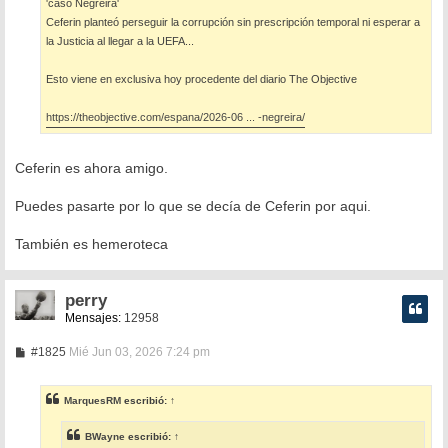
'caso Negreira'
Ceferin planteó perseguir la corrupción sin prescripción temporal ni esperar a
la Justicia al llegar a la UEFA...
Esto viene en exclusiva hoy procedente del diario The Objective
https://theobjective.com/espana/2026-06 ... -negreira/
Ceferin es ahora amigo.
Puedes pasarte por lo que se decía de Ceferin por aqui.
También es hemeroteca
perry
Mensajes:
12958
M
#1825
Mié Jun 03, 2026 7:24 pm
e
n
s
MarquesRM
escribió:
↑
a
j
e
BWayne
escribió:
↑