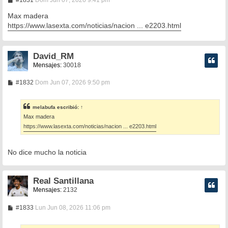
e
n
Max madera
s
https://www.lasexta.com/noticias/nacion ... e2203.html
a
j
e
David_RM
Mensajes:
30018
M
#1832
Dom Jun 07, 2026 9:50 pm
e
n
s
melabufa
escribió:
↑
a
Max madera
j
e
https://www.lasexta.com/noticias/nacion ... e2203.html
No dice mucho la noticia
Real Santillana
Mensajes:
2132
M
#1833
Lun Jun 08, 2026 11:06 pm
e
n