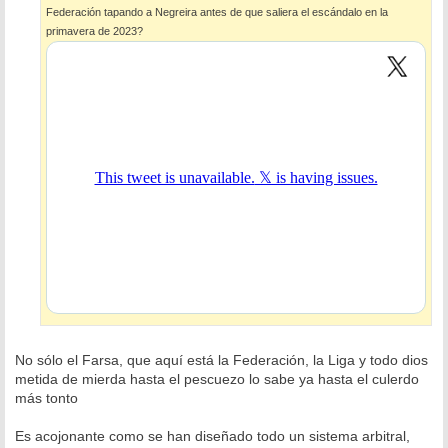
e
Federación tapando a Negreira antes de que saliera el escándalo en la
primavera de 2023?
No sólo el Farsa, que aquí está la Federación, la Liga y todo dios
metida de mierda hasta el pescuezo lo sabe ya hasta el culerdo
más tonto
Es acojonante como se han diseñado todo un sistema arbitral,