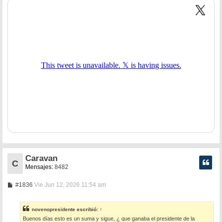
Caravan
C
Mensajes:
8482
M
#1836
Vie Jun 12, 2026 11:54 am
e
n
s
novenopresidente
escribió:
↑
a
Buenos días esto es un suma y sigue, ¿ que ganaba el presidente de la
j