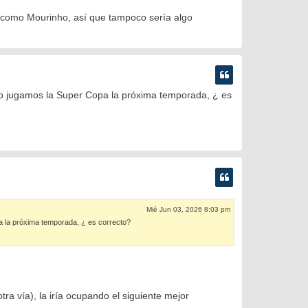
o, como Mourinho, así que tampoco sería algo
no jugamos la Super Copa la próxima temporada, ¿ es
Mié Jun 03, 2026 8:03 pm
a la próxima temporada, ¿ es correcto?
tra vía), la iría ocupando el siguiente mejor