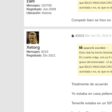
zam
que BAJO NINGUNA CIRCUNSTA
Mensajes:
103706
acertada o no, es que no 
Registrado:
Jun-2009
Ubicación:
Huelva
Competir bien se hizo en 
M
#1023
Mié Jun 03, 2026 6
e
n
s
Xetorg
pepex31
escribió:
↑
a
Mensajes:
9210
Este club ha hecho histori
j
Registrado:
Dic-2021
e
En cuanto a liga, son ya 5
grave del entrenador. +2 ar
que BAJO NINGUNA CIRCUNSTA
acertada o no, es que no 
Totalmente de acuerdo
Yo estaba en casa pidiend
Tenerife estaba en un 50