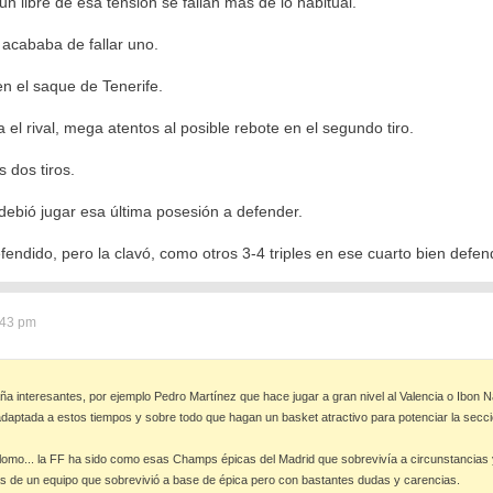
un libre de esa tensión se fallan más de lo habitual.
y acababa de fallar uno.
 el saque de Tenerife.
a el rival, mega atentos al posible rebote en el segundo tiro.
 dos tiros.
debió jugar esa última posesión a defender.
efendido, pero la clavó, como otros 3-4 triples en ese cuarto bien defe
:43 pm
 interesantes, por ejemplo Pedro Martínez que hace jugar a gran nivel al Valencia o Ibon N
aptada a estos tiempos y sobre todo que hagan un basket atractivo para potenciar la secci
plomo... la FF ha sido como esas Champs épicas del Madrid que sobrevivía a circunstancias 
as de un equipo que sobrevivió a base de épica pero con bastantes dudas y carencias.