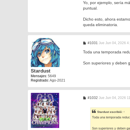
Yo, por ejemplo, sería m
puntual.
Dicho esto, ahora estamos
queda eliminatoria.
M
#1031
Jue Jun 04, 2026 4
e
n
Toda una temporada reduci
s
a
Son superiores y deben ga
j
e
Stardust
Mensajes:
5649
Registrado:
Ago-2021
M
#1032
Jue Jun 04, 2026 1
e
n
s
Stardust
escribió:
↑
a
Toda una temporada reducid
j
e
Son superiores y deben gana