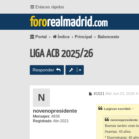
Enlaces rápidos
foro
realmadrid
.com
Portal
Índice
Principal
Baloncesto
LIGA ACB 2025/26
Responder
M
#1021
Mié Jun 03, 2026 4
N
e
n
s
Luigivan
escribió:
↑
novenopresidente
a
j
Mensajes:
4836
e
novenopresidente
Registrado:
Abr-2021
Buenas tardes vean la 
Huertas: 43 años
* Doornekamp: 40 año