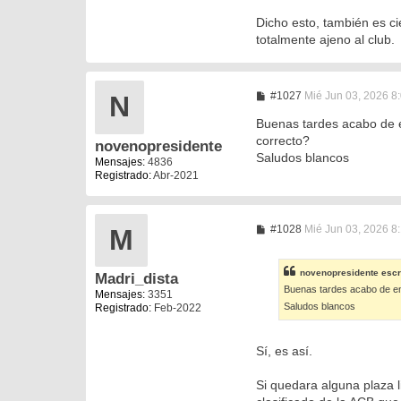
Dicho esto, también es ci
totalmente ajeno al club.
M
#1027
Mié Jun 03, 2026 8
N
e
n
Buenas tardes acabo de e
s
correcto?
novenopresidente
a
Saludos blancos
j
Mensajes:
4836
e
Registrado:
Abr-2021
M
#1028
Mié Jun 03, 2026 8
M
e
n
s
novenopresidente
escr
Madri_dista
a
Buenas tardes acabo de en
j
Mensajes:
3351
e
Saludos blancos
Registrado:
Feb-2022
Sí, es así.
Si quedara alguna plaza l