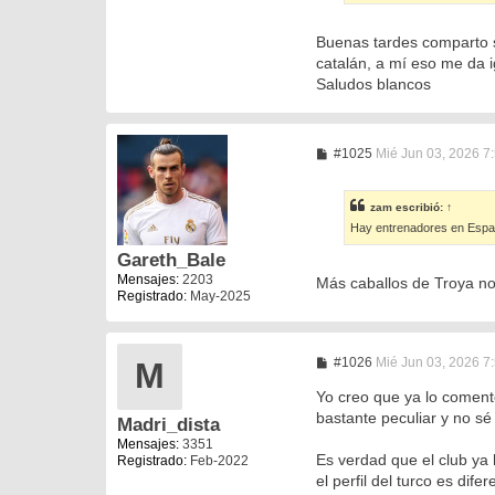
Buenas tardes comparto s
catalán, a mí eso me da i
Saludos blancos
M
#1025
Mié Jun 03, 2026 7
e
n
s
zam
escribió:
↑
a
Hay entrenadores en España
j
e
Gareth_Bale
Mensajes:
2203
Más caballos de Troya no.
Registrado:
May-2025
M
#1026
Mié Jun 03, 2026 7
M
e
n
Yo creo que ya lo coment
s
bastante peculiar y no sé
Madri_dista
a
j
Mensajes:
3351
e
Es verdad que el club ya
Registrado:
Feb-2022
el perfil del turco es dif