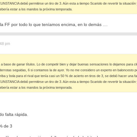
NCIA debió permitirse un tiro de 3. Aún esta a tiempo Scariolo de revertir la situación y da
debería estar a los mandos la próxima temporada.
la FF por todo lo que teníamos encima, en lo demás ....
:48 pm
a a base de ganar títulos. Lo de competir bien y dejar buenas sensaciones lo dejamos para 
 derrotas seguidas, 6 si contamos la de ayer. Yo no me considero un experto en baloncesto pe
riba y bola para el rival que tenía casi un 50 % de acierto en tiros de 3, se debió hacer una f
NCIA debió permitirse un tiro de 3. Aún esta a tiempo Scariolo de revertir la situación y da
debería estar a los mandos la próxima temporada.
o falta rápida.
% de 3