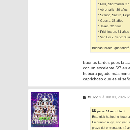
* Mills, Shermadini: 37
* Abromaitis: 36 años
* Scrubb, Sastre, Fitip
* Guerra: 33 años
* Jaime: 32 años
* Fridriksson: 31 años
* Van Beck, Yebo: 30 
Buenas tardes, que tendrá 
Buenas tardes pues la act
con un excelente 5/7 en e
hubiera jugado más minut
caprichoso que es el seño
M
#1022
Mié Jun 03, 2026 6
e
n
s
pepex31
escribió:
↑
a
Este club ha hecho histori
j
e
En cuanto a liga, son ya 5
grave del entrenador. +2 ar