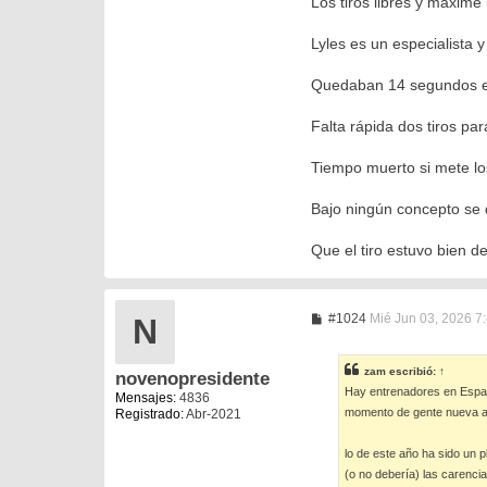
Los tiros libres y máxime 
Lyles es un especialista 
Quedaban 14 segundos en
Falta rápida dos tiros par
Tiempo muerto si mete los
Bajo ningún concepto se 
Que el tiro estuvo bien d
M
#1024
Mié Jun 03, 2026 7
N
e
n
s
zam
escribió:
↑
novenopresidente
a
Hay entrenadores en España
j
Mensajes:
4836
e
momento de gente nueva ad
Registrado:
Abr-2021
lo de este año ha sido un 
(o no debería) las carenci