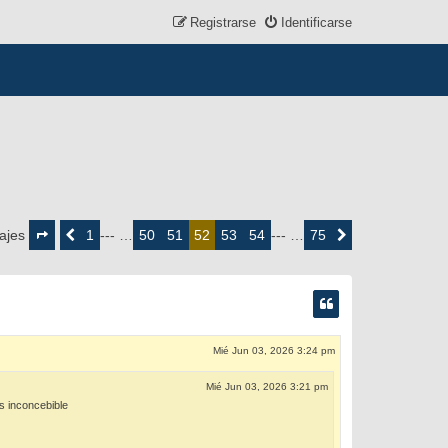
Registrarse
Identificarse
Página
52
1
50
51
53
54
75
ajes
Anterior
--- …
52
--- …
Siguiente
de
75
Mié Jun 03, 2026 3:24 pm
Mié Jun 03, 2026 3:21 pm
s inconcebible