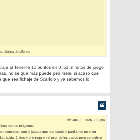
a fábrica de sifones.
raje al Tenerife 10 puntos en 8 :51 minutos de juego
temas, no se que más puede pedírsele, si acaso que
e que sea fichaje de Scariolo y ya sabemos lo
Mié Jun 03, 2026 3:00 pm
clubes menos exigentes.
ro considero que la jugada que nos costó el partido es un error
alta rápida, 2 tiros y prórroga en el peor de los casos pero considero