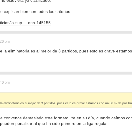
no estuviera ya clasificado.
 explican bien con todos los criterios.
ticias/la-sup ... ona-145155
:26 pm
la eliminatoria es al mejor de 3 partidos, pues esto es grave estamos
:46 pm
 eliminatoria es al mejor de 3 partidos, pues esto es grave estamos con un 80 % de posibil
 convence demasiado este formato. Ya en su día, cuando caímos contr
 pueden penalizar al que ha sido primero en la liga regular.