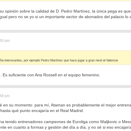
u opinión sobre la calidad de D. Pedro Martínez, la única pega es que
gual pero no se yo si un importante sector de abonados del palacio lo 
:50 pm
 interesantes, por ejemplo Pedro Martínez que hace jugar a gran nivel al Valencia
 Es suficiente con Ana Rossell en el equipo femenino.
:58 pm
é en su momento: para mí, Ataman es probablemente el mejor entrena
 hasta qué punto encajaría en el Real Madrid.
 ha tenido entrenadores campeones de Euroliga como Maljkovic o Messi
erente en cuanto a formas y gestión del día a día, y no sé si eso encajar