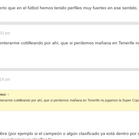
erto que en el fútbol hemos tenido perfiles muy fuertes en ese sentid
:03 pm
nterarme cottilleando por ahí, que si perdemos mañana en Tenerife 
:18 pm
ibió:
↑
terarme cottilleando por ahí, que si perdemos mañana en Tenerife no jugamos la Super Cop
ibre (por ejemplo si el campeón o algún clasificado ya está dentro por o