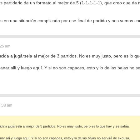
ás partidario de un formato al mejor de 5 (1-1-1-1-1), que creo que da
 en una situación complicada por ese final de partido y nos vemos con 
:25 am
da a jugársela al mejor de 3 partidos. No es muy justo, pero es lo qu
nar allí y luego aquí. Y si no son capaces, esto y lo de las bajas no s
1:38 am
a a jugársela al mejor de 3 partidos. No es muy justo, pero es lo que hay y se sabía.
r allí y luego aquí. Y si no son capaces, esto y lo de las bajas no servirá de excusa.