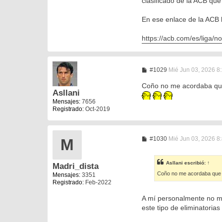
clasificado de la ACB que 
En ese enlace de la ACB lo
https://acb.com/es/liga/no
M
#1029
Mié Jun 03, 2026 8
e
n
Coño no me acordaba que 
s
Asllani
a
Mensajes:
7656
j
Registrado:
Oct-2019
e
M
#1030
Mié Jun 03, 2026 8
M
e
n
s
Asllani
escribió:
↑
Madri_dista
a
j
Coño no me acordaba que la
Mensajes:
3351
e
Registrado:
Feb-2022
A mí personalmente no me
este tipo de eliminatorias