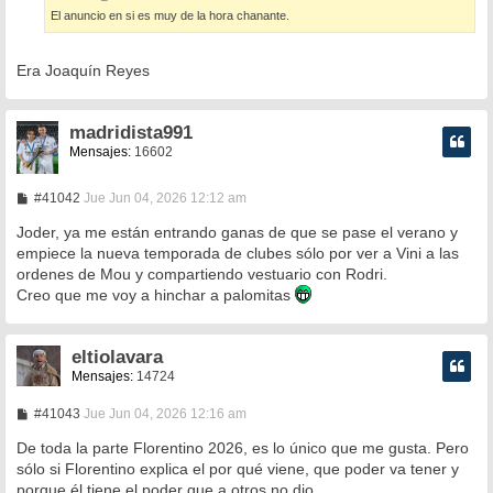
a
El anuncio en si es muy de la hora chanante.
j
e
Era Joaquín Reyes
madridista991
Mensajes:
16602
M
#41042
Jue Jun 04, 2026 12:12 am
e
n
Joder, ya me están entrando ganas de que se pase el verano y
s
empiece la nueva temporada de clubes sólo por ver a Vini a las
a
ordenes de Mou y compartiendo vestuario con Rodri.
j
e
Creo que me voy a hinchar a palomitas
eltiolavara
Mensajes:
14724
M
#41043
Jue Jun 04, 2026 12:16 am
e
n
De toda la parte Florentino 2026, es lo único que me gusta. Pero
s
sólo si Florentino explica el por qué viene, que poder va tener y
a
porque él tiene el poder que a otros no dio.
j