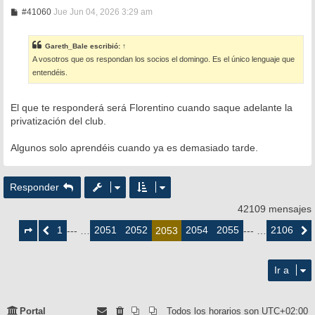
M
#41060
Jue Jun 04, 2026 3:29 am
e
n
s
Gareth_Bale
escribió:
↑
a
A vosotros que os respondan los socios el domingo. Es el único lenguaje que
j
e
entendéis.
El que te responderá será Florentino cuando saque adelante la
privatización del club.
Algunos solo aprendéis cuando ya es demasiado tarde.
Responder
42109 mensajes
Página
2053
1
2051
2052
2054
2055
2106
Anterior
--- …
2053
--- …
Siguie
de
2106
Ir a
Portal
Todos los horarios son
UTC+02:00