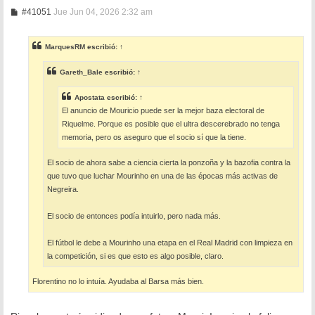
M
#41051
Jue Jun 04, 2026 2:32 am
e
n
s
MarquesRM
escribió:
↑
a
j
e
Gareth_Bale
escribió:
↑
Apostata
escribió:
↑
El anuncio de Mouricio puede ser la mejor baza electoral de
Riquelme. Porque es posible que el ultra descerebrado no tenga
memoria, pero os aseguro que el socio sí que la tiene.
El socio de ahora sabe a ciencia cierta la ponzoña y la bazofia contra la
que tuvo que luchar Mourinho en una de las épocas más activas de
Negreira.
El socio de entonces podía intuirlo, pero nada más.
El fútbol le debe a Mourinho una etapa en el Real Madrid con limpieza en
la competición, si es que esto es algo posible, claro.
Florentino no lo intuía. Ayudaba al Barsa más bien.