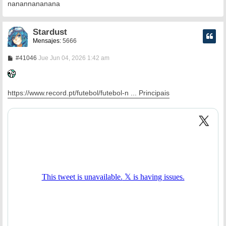
e
nanannananana
Stardust
Mensajes:
5666
M
#41046
Jue Jun 04, 2026 1:42 am
e
n
s
a
https://www.record.pt/futebol/futebol-n ... Principais
j
e