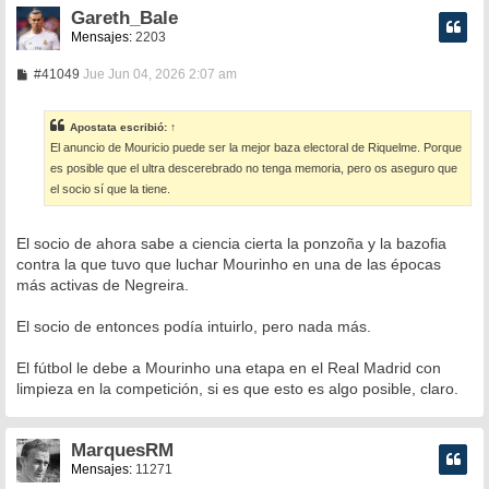
Gareth_Bale
Mensajes:
2203
M
#41049
Jue Jun 04, 2026 2:07 am
e
n
s
Apostata
escribió:
↑
a
El anuncio de Mouricio puede ser la mejor baza electoral de Riquelme. Porque
j
e
es posible que el ultra descerebrado no tenga memoria, pero os aseguro que
el socio sí que la tiene.
El socio de ahora sabe a ciencia cierta la ponzoña y la bazofia
contra la que tuvo que luchar Mourinho en una de las épocas
más activas de Negreira.
El socio de entonces podía intuirlo, pero nada más.
El fútbol le debe a Mourinho una etapa en el Real Madrid con
limpieza en la competición, si es que esto es algo posible, claro.
MarquesRM
Mensajes:
11271