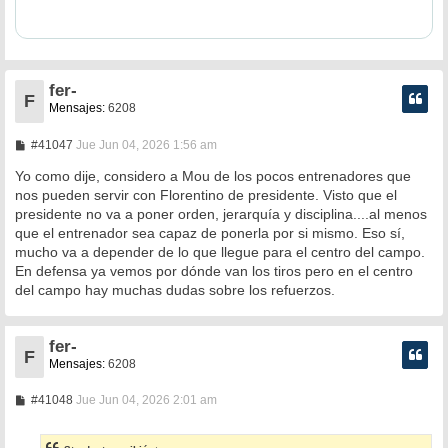
fer-
F
Mensajes:
6208
M
#41047
Jue Jun 04, 2026 1:56 am
e
n
Yo como dije, considero a Mou de los pocos entrenadores que
s
nos pueden servir con Florentino de presidente. Visto que el
a
presidente no va a poner orden, jerarquía y disciplina....al menos
j
e
que el entrenador sea capaz de ponerla por si mismo. Eso sí,
mucho va a depender de lo que llegue para el centro del campo.
En defensa ya vemos por dónde van los tiros pero en el centro
del campo hay muchas dudas sobre los refuerzos.
fer-
F
Mensajes:
6208
M
#41048
Jue Jun 04, 2026 2:01 am
e
n
s