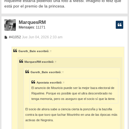
Riquelme estaría pidiendo una foto a Messi. Imagino lo feliz que
está por el premio de la princesa.
MarquesRM
Mensajes:
11271
M
#41052
Jue Jun 04, 2026 2:33 am
e
n
s
Gareth_Bale
escribió:
↑
a
j
e
MarquesRM
escribió:
↑
Gareth_Bale
escribió:
↑
Apostata
escribió:
↑
El anuncio de Mouricio puede ser la mejor baza electoral de
Riquelme. Porque es posible que el ultra descerebrado no
tenga memoria, pero os aseguro que el socio sí que la tiene.
El socio de ahora sabe a ciencia cierta la ponzoña y la bazofia
contra la que tuvo que luchar Mourinho en una de las épocas más
activas de Negreira.