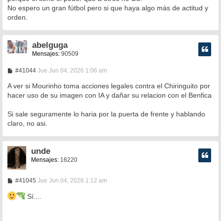
e
No espero un gran fútbol pero si que haya algo más de actitud y
orden.
abelguga
Mensajes:
90509
M
#41044
Jue Jun 04, 2026 1:06 am
e
n
A ver si Mourinho toma acciones legales contra el Chiringuito por
s
hacer uso de su imagen con IA y dañar su relacion con el Benfica
a
j
e
Si sale seguramente lo haria por la puerta de frente y hablando
claro, no asi.
unde
Mensajes:
16220
M
#41045
Jue Jun 04, 2026 1:12 am
e
n
Sí....
s
a
j