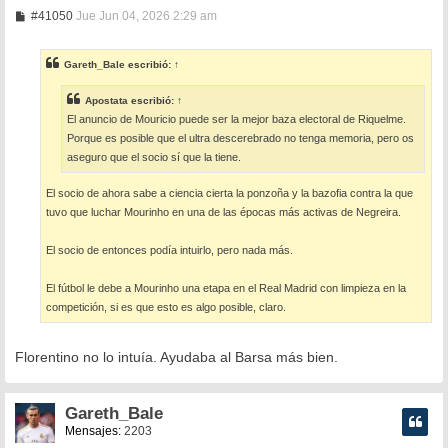
M
#41050
Jue Jun 04, 2026 2:29 am
e
n
s
Gareth_Bale
escribió:
↑
a
j
e
Apostata
escribió:
↑
El anuncio de Mouricio puede ser la mejor baza electoral de Riquelme.
Porque es posible que el ultra descerebrado no tenga memoria, pero os
aseguro que el socio sí que la tiene.
El socio de ahora sabe a ciencia cierta la ponzoña y la bazofia contra la que
tuvo que luchar Mourinho en una de las épocas más activas de Negreira.
El socio de entonces podía intuirlo, pero nada más.
El fútbol le debe a Mourinho una etapa en el Real Madrid con limpieza en la
competición, si es que esto es algo posible, claro.
Florentino no lo intuía. Ayudaba al Barsa más bien.
Gareth_Bale
Mensajes:
2203