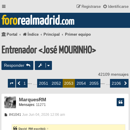
Registrarse
Identificarse
foro
realmadrid
.com
Portal
Índice
Principal
Primer equipo
Entrenador <José MOURINHO>
Responder
42109 mensajes
Página
2053
1
2051
2052
2054
2055
2106
Anterior
--- …
2053
--- …
Siguie
de
2106
MarquesRM
Mensajes:
11271
M
#41041
Jue Jun 04, 2026 12:06 am
e
n
s
David_RM
escribió:
↑