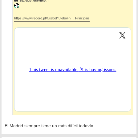
Stardust
escribió:
↑
a
j
e
https://www.record.pt/futebol/futebol-n ... Principais
El Madrid siempre tiene un más difícil todavía....