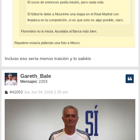
El socio de entonces podía intuirlo, pero nada más.
El fútbol le debe a Mourinho una etapa en el Real Madrid con
limpieza en la competición, si es que esto es algo posible, claro.
Florentino no lo intuía. Ayudaba al Barsa más bien.
Riquelme estaría pidiendo una foto a Messi.
Incluso eso sería menos traición y lo sabéis
Gareth_Bale
Mensajes:
2203
M
#41053
Jue Jun 04, 2026 2:35 am
e
n
s
a
j
e