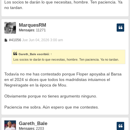
n
Los socios te darán lo que necesitas, hombre. Ten paciencia. Ya
s
no tardan.
a
j
e
MarquesRM
Mensajes:
11271
M
#41056
Jue Jun 04, 2026 3:00 am
e
n
s
Gareth_Bale
escribió:
↑
a
Los socios te darán lo que necesitas, hombre. Ten paciencia. Ya no tardan.
j
e
Todavía no me has contestado porque Floper apoyaba al Barsa
en el 2024 si dices que todos los madridistas intuiamos el
Negreiragate en la época de Mou.
Obviamente porque no tienes argumento ninguno.
Paciencia me sobra. Aún espero que me contestes.
Gareth_Bale
Mensajes:
2203