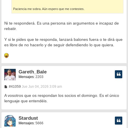
Paciencia me sobra. Aún espero que me contestes.
Ni te responderá. Es una persona sin argumentos e incapaz de
rebatir.
Y si le pides que te responda, lanzará balones fuera o te dirá que
es libre de no hacerlo y de seguir defendiendo lo que quiera.
Gareth_Bale
Mensajes:
2203
M
#41059
Jue Jun 04, 2026 3:09 am
e
n
A vosotros que os respondan los socios el domingo. Es el único
s
lenguaje que entendéis.
a
j
e
Stardust
Mensajes:
5666