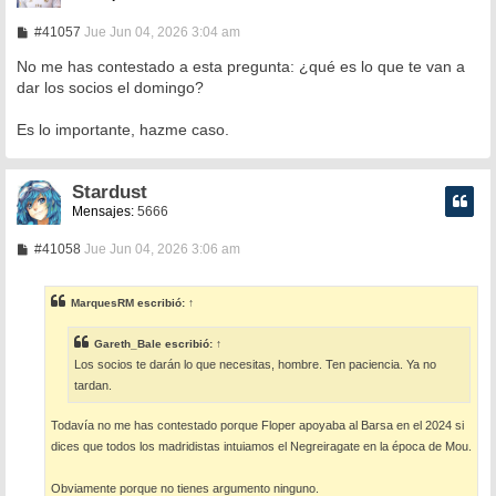
M
#41057
Jue Jun 04, 2026 3:04 am
e
n
No me has contestado a esta pregunta: ¿qué es lo que te van a
s
dar los socios el domingo?
a
j
e
Es lo importante, hazme caso.
Stardust
Mensajes:
5666
M
#41058
Jue Jun 04, 2026 3:06 am
e
n
s
MarquesRM
escribió:
↑
a
j
e
Gareth_Bale
escribió:
↑
Los socios te darán lo que necesitas, hombre. Ten paciencia. Ya no
tardan.
Todavía no me has contestado porque Floper apoyaba al Barsa en el 2024 si
dices que todos los madridistas intuiamos el Negreiragate en la época de Mou.
Obviamente porque no tienes argumento ninguno.