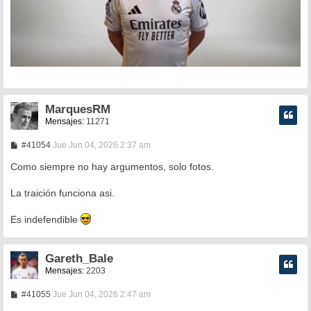
MarquesRM
Mensajes:
11271
M
#41054
Jue Jun 04, 2026 2:37 am
e
n
Como siempre no hay argumentos, solo fotos.
s
a
La traición funciona asi.
j
e
Es indefendible
Gareth_Bale
Mensajes:
2203
M
#41055
Jue Jun 04, 2026 2:47 am
e