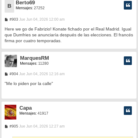
Berto69
B
Mensajes:
27252
M
#903
Jue Jun 04, 2026 12:00 am
e
n
Here we go de Fabrizio! Konate fichado por el Real Madrid. Igual
s
que Dumfries se anunciaría después de las elecciones. El francés
a
firma por cuatro temporadas.
j
e
MarquesRM
Mensajes:
11280
M
#904
Jue Jun 04, 2026 12:16 am
e
n
"Me lo piden por la calle"
s
a
j
e
Capa
Mensajes:
41917
M
#905
Jue Jun 04, 2026 12:27 am
e
n