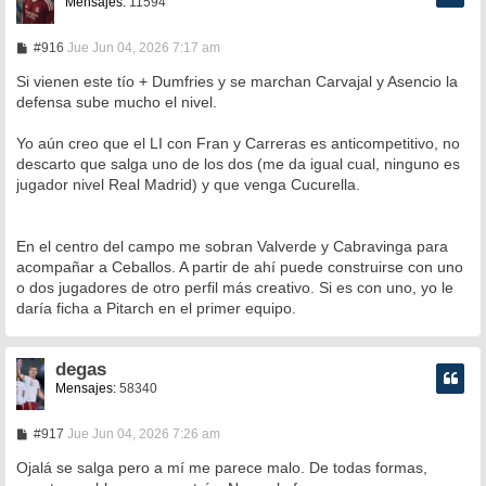
Mensajes:
11594
M
#916
Jue Jun 04, 2026 7:17 am
e
n
Si vienen este tío + Dumfries y se marchan Carvajal y Asencio la
s
defensa sube mucho el nivel.
a
j
e
Yo aún creo que el LI con Fran y Carreras es anticompetitivo, no
descarto que salga uno de los dos (me da igual cual, ninguno es
jugador nivel Real Madrid) y que venga Cucurella.
En el centro del campo me sobran Valverde y Cabravinga para
acompañar a Ceballos. A partir de ahí puede construirse con uno
o dos jugadores de otro perfil más creativo. Si es con uno, yo le
daría ficha a Pitarch en el primer equipo.
degas
Mensajes:
58340
M
#917
Jue Jun 04, 2026 7:26 am
e
n
Ojalá se salga pero a mí me parece malo. De todas formas,
s