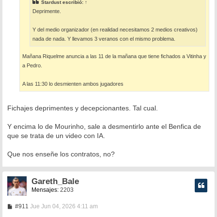
e
Stardust
escribió:
↑
Deprimente.
Y del medio organizador (en realidad necesitamos 2 medios creativos)
nada de nada. Y llevamos 3 veranos con el mismo problema.
Mañana Riquelme anuncia a las 11 de la mañana que tiene fichados a Vitinha y
a Pedro.
A las 11:30 lo desmienten ambos jugadores
Fichajes deprimentes y decepcionantes. Tal cual.
Y encima lo de Mourinho, sale a desmentirlo ante el Benfica de
que se trata de un video con IA.
Que nos enseñe los contratos, no?
Gareth_Bale
Mensajes:
2203
M
#911
Jue Jun 04, 2026 4:11 am
e