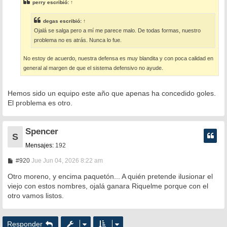
perry
escribió:
↑
a
j
e
degas
escribió:
↑
Ojalá se salga pero a mí me parece malo. De todas formas, nuestro
problema no es atrás. Nunca lo fue.
No estoy de acuerdo, nuestra defensa es muy blandita y con poca calidad en
general al margen de que el sistema defensivo no ayude.
Hemos sido un equipo este año que apenas ha concedido goles.
El problema es otro.
Spencer
S
Mensajes:
192
M
#920
Jue Jun 04, 2026 8:22 am
e
n
Otro moreno, y encima paquetón... A quién pretende ilusionar el
s
viejo con estos nombres, ojalá ganara Riquelme porque con el
a
otro vamos listos.
j
e
Responder