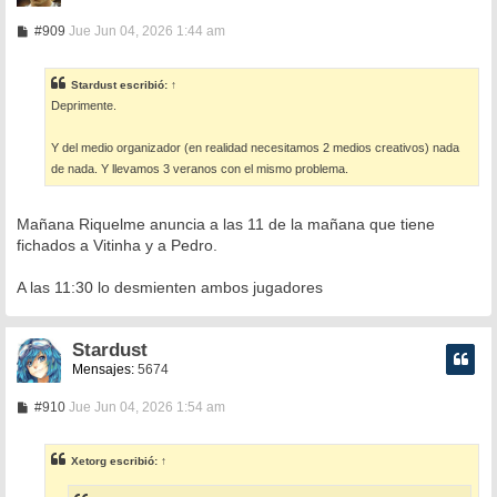
M
#909
Jue Jun 04, 2026 1:44 am
e
n
s
Stardust
escribió:
↑
a
Deprimente.
j
e
Y del medio organizador (en realidad necesitamos 2 medios creativos) nada
de nada. Y llevamos 3 veranos con el mismo problema.
Mañana Riquelme anuncia a las 11 de la mañana que tiene
fichados a Vitinha y a Pedro.
A las 11:30 lo desmienten ambos jugadores
Stardust
Mensajes:
5674
M
#910
Jue Jun 04, 2026 1:54 am
e
n
s
Xetorg
escribió:
↑
a
j