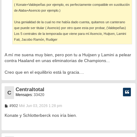
e
( Konate+Valdepeñas por ejemplo, es perfectamente compatible en sustitución
de Alaba+Asencio por ejemplo.)
Una genialidad de la cual no me había dado cuenta, quitamos un canterano
que puede ser titular ( Asencio) por otro quee esta por probar, (Valdepeñas)
Los 5 centrales de la temporada que viene para mí Asencio, Huijsen, Lamini
Fati, Jacobo Ramón, Rudiger
A mí me suena muy bien, pero pon tu a Huijsen y Lamini a pelear
contra Haaland en unas eliminatorias de Champions...
Creo que en el equilibrio está la gracia....
Centraltotal
C
Mensajes:
33420
M
#902
Mié Jun 03, 2026 1:28 pm
e
n
Konate y Schlotterberck nos iría bien.
s
a
j
e