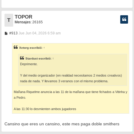
a
j
e
TOPOR
T
Mensajes:
26165
M
#913
Jue Jun 04, 2026 6:59 am
e
n
s
Xetorg
escribió:
↑
a
j
e
Stardust
escribió:
↑
Deprimente.
Y del medio organizador (en realidad necesitamos 2 medios creativos)
nada de nada. Y llevamos 3 veranos con el mismo problema.
Mañana Riquelme anuncia a las 11 de la mañana que tiene fichados a Vitinha y
a Pedro.
A las 11:30 lo desmienten ambos jugadores
Cansino que eres un cansino, este mes paga doble smithers