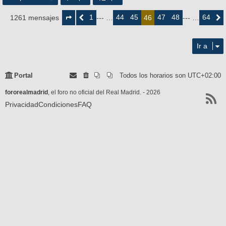
Página
46
1
44
45
47
48
64
1261 mensajes
Anterior
--- …
46
--- …
Siguie
de
64
Ir a
Portal
Todos los horarios son
UTC+02:00
fororealmadrid
, el foro no oficial del Real Madrid. - 2026
Privacidad
Condiciones
FAQ