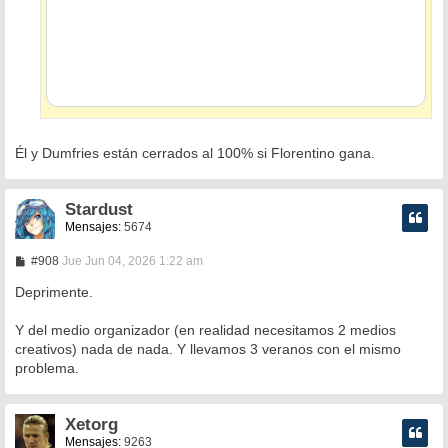
Él y Dumfries están cerrados al 100% si Florentino gana.
Stardust
Mensajes:
5674
M
#908
Jue Jun 04, 2026 1:22 am
e
n
Deprimente.
s
a
Y del medio organizador (en realidad necesitamos 2 medios
j
e
creativos) nada de nada. Y llevamos 3 veranos con el mismo
problema.
Xetorg
Mensajes:
9263