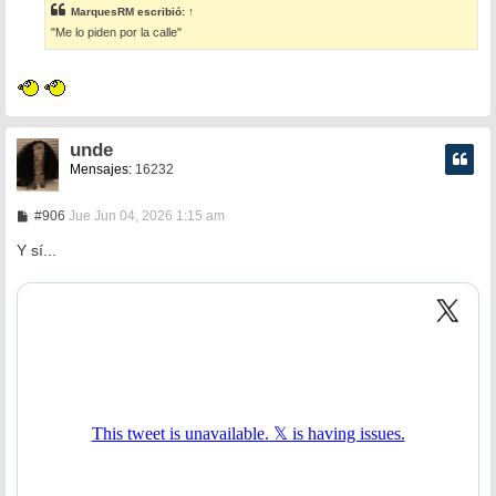
s
MarquesRM
escribió:
↑
a
"Me lo piden por la calle"
j
e
unde
Mensajes:
16232
M
#906
Jue Jun 04, 2026 1:15 am
e
n
Y sí...
s
a
j
e