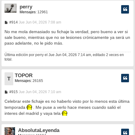
perry
Mensajes:
12961
M
#914
Jue Jun 04, 2026 7:08 am
e
n
No me mola demasiado su fichaje la verdad, pero bueno a ver si
s
sale bueno, mientras que no se lesiones crónicamente ya será un
a
paso adelante, no le pido más.
j
e
Última edición por
perry
el Jue Jun 04, 2026 7:14 am, editado 2 veces en
total.
TOPOR
T
Mensajes:
26165
M
#915
Jue Jun 04, 2026 7:10 am
e
n
Celebrar este fichaje es no haberlo visto por lo menos esta última
s
temporada
. Me puse a verlo hace meses cuando salió el
a
j
interes del madrid y vaya tela
e
AbsolutaLeyenda