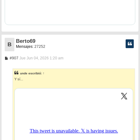
Berto69
B
Mensajes:
27252
M
#907
Jue Jun 04, 2026 1:20 am
e
n
s
unde
escribió:
↑
a
Y sí...
j
e