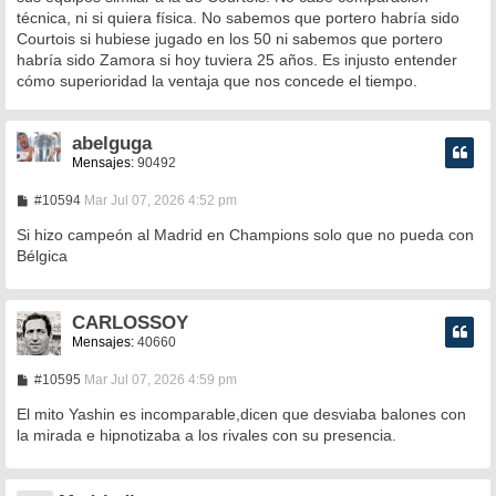
técnica, ni si quiera física. No sabemos que portero habría sido
Courtois si hubiese jugado en los 50 ni sabemos que portero
habría sido Zamora si hoy tuviera 25 años. Es injusto entender
cómo superioridad la ventaja que nos concede el tiempo.
abelguga
Mensajes:
90492
M
#10594
Mar Jul 07, 2026 4:52 pm
e
n
Si hizo campeón al Madrid en Champions solo que no pueda con
s
Bélgica
a
j
e
CARLOSSOY
Mensajes:
40660
M
#10595
Mar Jul 07, 2026 4:59 pm
e
n
El mito Yashin es incomparable,dicen que desviaba balones con
s
la mirada e hipnotizaba a los rivales con su presencia.
a
j
e