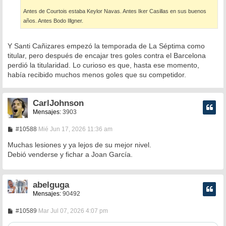
Antes de Courtois estaba Keylor Navas. Antes Iker Casillas en sus buenos
años. Antes Bodo Illgner.
Y Santi Cañizares empezó la temporada de La Séptima como
titular, pero después de encajar tres goles contra el Barcelona
perdió la titularidad. Lo curioso es que, hasta ese momento,
había recibido muchos menos goles que su competidor.
CarlJohnson
Mensajes:
3903
M
#10588
Mié Jun 17, 2026 11:36 am
e
n
Muchas lesiones y ya lejos de su mejor nivel.
s
Debió venderse y fichar a Joan García.
a
j
e
abelguga
Mensajes:
90492
M
#10589
Mar Jul 07, 2026 4:07 pm
e
n