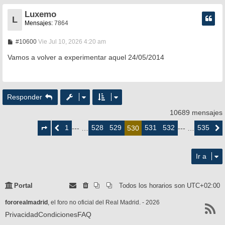
Luxemo
L
Mensajes:
7864
M
#10600
Vie Jul 10, 2026 4:20 am
e
n
Vamos a volver a experimentar aquel 24/05/2014
s
a
j
e
Responder
10689 mensajes
Página
530
1
528
529
531
532
535
Anterior
--- …
530
--- …
Siguie
de
535
Ir a
Portal
Todos los horarios son
UTC+02:00
fororealmadrid
, el foro no oficial del Real Madrid. - 2026
Privacidad
Condiciones
FAQ