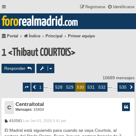
Registrarse
Identificarse
foro
realmadrid
.com
Portal
Índice
Principal
Primer equipo
1 <Thibaut COURTOIS>
Responder
10689 mensajes
Página
530
1
528
529
531
532
535
Anterior
--- …
530
--- …
Siguie
de
535
Centraltotal
C
Mensajes:
33404
M
#10581
Lun Jun 01, 2026 5:41 pm
e
n
El Madrid está siguiendo para cuando se vaya Courtois, al
s
portero del Stade Reims, Ewen Jaouen, portero francés de 2