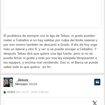
El problema de siempre con la liga de Tebas, ni gratis pueden
meter a Ceballos si no hay salidas por culpa del limite salarial y
por eso mismo también se descartó a Guido. A día de hoy urge
más un lateral y otro 9, y ver si se puede encajar a Ceballos. Y
después Tebas dirá que quiere una liga fuerte, pero si no se
puede fichar ni gratis y todo por esa ley estúpida bloqueando a
los equipos, y encima mal vendiendo. Eso sí, el Barca se puede
saltar todo lo que quiera...en fin.
_Jesus_
Mensajes:
50126
M
#1651
Mar Jul 07, 2026 5:09 pm
e
n
s