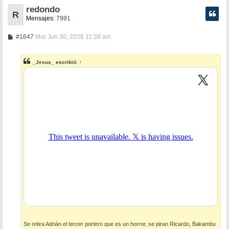
redondo
R
Mensajes:
7991
M
#1647
Mar Jun 30, 2026 11:39 am
e
n
s
_Jesus_
escribió:
↑
a
j
e
Se retira Adrián el tercer portero que es un horror, se piran Ricardo, Bakambu