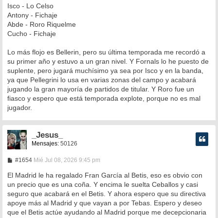
Isco - Lo Celso
Antony - Fichaje
Abde - Roro Riquelme
Cucho - Fichaje
Lo más flojo es Bellerin, pero su última temporada me recordó a
su primer año y estuvo a un gran nivel. Y Fornals lo he puesto de
suplente, pero jugará muchísimo ya sea por Isco y en la banda,
ya que Pellegrini lo usa en varias zonas del campo y acabará
jugando la gran mayoría de partidos de titular. Y Roro fue un
fiasco y espero que está temporada explote, porque no es mal
jugador.
_Jesus_
Mensajes:
50126
M
#1654
Mié Jul 08, 2026 9:45 pm
e
n
El Madrid le ha regalado Fran García al Betis, eso es obvio con
s
un precio que es una coña. Y encima le suelta Ceballos y casi
a
seguro que acabará en el Betis. Y ahora espero que su directiva
j
e
apoye más al Madrid y que vayan a por Tebas. Espero y deseo
que el Betis actúe ayudando al Madrid porque me decepcionaria