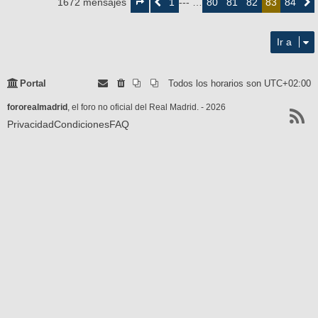
1
80
81
82
84
1672 mensajes
Anterior
--- …
83
Siguie
de
84
Ir a
Portal
Todos los horarios son
UTC+02:00
fororealmadrid
, el foro no oficial del Real Madrid. - 2026
Privacidad
Condiciones
FAQ