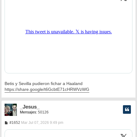
a
j
e
Betis y Sevilla pudieron fichar a Haaland
https://share.google/t6GcbtE71cHRWVzWG
_Jesus_
Mensajes:
50126
M
#1652
Mar Jul 07, 2026 9:49 pm
e
n
s