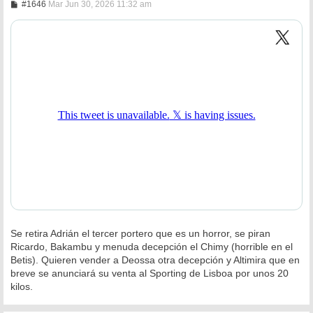
M
#1646
Mar Jun 30, 2026 11:32 am
e
n
s
a
j
e
Se retira Adrián el tercer portero que es un horror, se piran
Ricardo, Bakambu y menuda decepción el Chimy (horrible en el
Betis). Quieren vender a Deossa otra decepción y Altimira que en
breve se anunciará su venta al Sporting de Lisboa por unos 20
kilos.