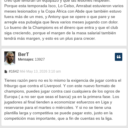
creo que tendrán un equipazo y que las lesiones respeten.
Porque esta temporada Isco, Lo Celso, Amrabat estuvieron varios
meses lesionados y la Copa África con Abde que también estuvo
fuera más de un mes, y Antony que se opere o que pare y se
arregle esa pubalgia que lleva varios meses jugando con dolor.
Lo bueno de la Champions es el dinero que entra y que el club
siga creciendo, porque el margen de la masa salarial también
tendrá más margen, y esto es un plus para crecer.
BerT
Mensajes:
13927
M
#1642
Mié May 13, 2026 3:10 am
e
n
Tienes razón pero no es lo mismo la exigencia de jugar contra el
s
friburgo que contra el Liverpool. Y con este nuevo formato de
a
champions, puedes jugar contra casi cualquiera de los ogros de
j
e
Europa ( a no ser que seas el barca) ya en la primera fase. Los
jugadores al final tienden a economizar esfuerzos en Liga y
reservarse para el martes o miércoles. Y si no se tiene una
plantilla larga y competitiva se puede pagar esto, justo en la
competición mas importante, que a fin de cuentas es la liga.