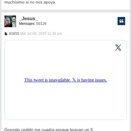
muchísimo si no nos apoya.
_Jesus_
Mensajes:
50126
M
#1655
Mié Jul 08, 2026 11:38 pm
e
n
s
a
j
e
Gonzalo cedido me cuadra porque buscan un 9.