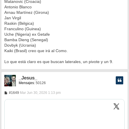
Matanovic (Croacia)
Antonio Blanco
Arnau Martínez (Girona)
Jan Virgil
Raskin (Bélgica)
Franculino (Guinea)
Uche (Nigeria) ex Getafe
Bamba Dieng (Senegal)
Dovbyk (Ucrania)
Kaiki (Brasil) creo que irá al Como.
Lo que está claro es que buscan laterales, un pivote y un 9.
_Jesus_
Mensajes:
50126
M
#1649
Mar Jun 30, 2026 1:13 pm
e
n
s
a
j
e