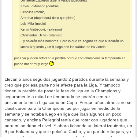
Un lateral izquierdo (suena varios jugadores)
Kevin LoMónaco (central)
Ceballos (medio)
Amrabat (dependerá de lo que pidan)
Luis Milla (medio)
Kerim Alajbegovic (extremo)
Christantus Uche (delantero)
...y saldrán más nombres. Pero lo que es seguro es que buscarán un
lateral izquierdo y un 9,luego con las salidas se irá viendo.
pues ya pueden reforzar la plantilla porque con champions la temporada se
puede hacer muy larga
Llevan 5 años seguidos jugando 2 partidos durante la semana y
creo que por esa parte no le afecte para la Liga. Y tampoco
tienen la presión de pasar la fase de liga en la Champions y
seguramente a mitad de temporada se podrán centrar
unicamente en la Liga como en Copa. Porque años atrás si no se
clasificaron para la Champions fue por jugar en medio de la
semana y se notaba luego en liga que iban algunos un poco
cansado, y encima Pellegrini tenía que rotar con jugadores que
para mi no daba el nivel. Y ahora fichando un lateral izquierdo, un
9 por Bakambu y que le peleé al Cucho, y un par de retoques, yo