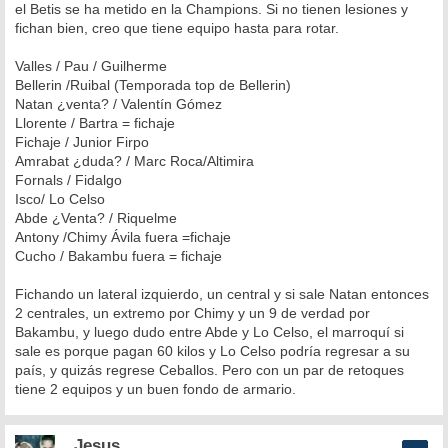
el Betis se ha metido en la Champions. Si no tienen lesiones y
fichan bien, creo que tiene equipo hasta para rotar.
Valles / Pau / Guilherme
Bellerin /Ruibal (Temporada top de Bellerin)
Natan ¿venta? / Valentín Gómez
Llorente / Bartra = fichaje
Fichaje / Junior Firpo
Amrabat ¿duda? / Marc Roca/Altimira
Fornals / Fidalgo
Isco/ Lo Celso
Abde ¿Venta? / Riquelme
Antony /Chimy Ávila fuera =fichaje
Cucho / Bakambu fuera = fichaje
Fichando un lateral izquierdo, un central y si sale Natan entonces
2 centrales, un extremo por Chimy y un 9 de verdad por
Bakambu, y luego dudo entre Abde y Lo Celso, el marroquí si
sale es porque pagan 60 kilos y Lo Celso podría regresar a su
país, y quizás regrese Ceballos. Pero con un par de retoques
tiene 2 equipos y un buen fondo de armario.
_Jesus_