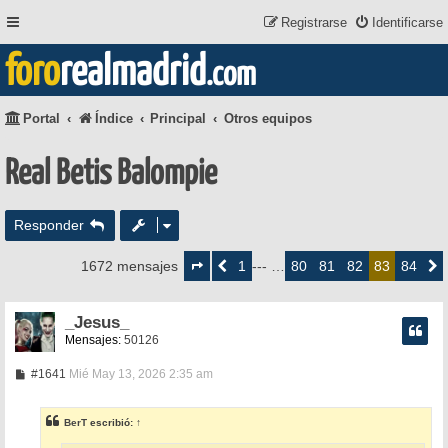
Registrarse
Identificarse
foro
realmadrid
.com
Portal
Índice
Principal
Otros equipos
Real Betis Balompie
Responder
Página
83
1
80
81
82
84
1672 mensajes
Anterior
--- …
83
Siguie
de
84
_Jesus_
Mensajes:
50126
M
#1641
Mié May 13, 2026 2:35 am
e
n
s
BerT
escribió:
↑
a
j