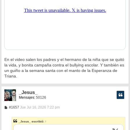
En el video salen los padres y el hermano de la niña que se quitó
la vida, y bonita campaña contra el bullying escolar. Y también es
un guiño a la semana santa con el manto de la Esperanza de
Triana.
_Jesus_
Mensajes:
50126
M
#1657
Jue Jul 16, 2026 7:22 pm
e
n
s
_Jesus_
escribió:
↑
a
j