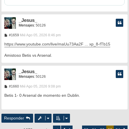
_Jesus_
Mensajes:
50126
M
#1659
Mié Ago 05, 2026 8:46 pm
e
n
https://www.youtube.com/live/maUu73Aa2F ... xp_8-fTb15
s
a
Amistoso Betis vs Arsenal.
j
e
_Jesus_
Mensajes:
50126
M
#1660
Mié Ago 05, 2026 9:08 pm
e
n
Betis 1- 0 Arsenal de momento en Dublin.
s
a
j
e
Responder
Página
83