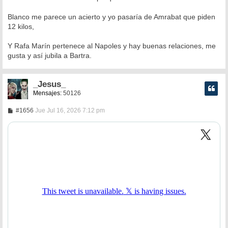
Blanco me parece un acierto y yo pasaría de Amrabat que piden
12 kilos,
Y Rafa Marín pertenece al Napoles y hay buenas relaciones, me
gusta y así jubila a Bartra.
_Jesus_
Mensajes:
50126
M
#1656
Jue Jul 16, 2026 7:12 pm
e
n
s
a
j
e