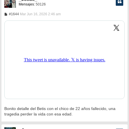
Mensajes:
50126
M
#1644
Mar Jun 16, 2026 2:46 am
e
n
s
a
j
e
Bonito detalle del Betis con el chico de 22 años fallecido, una
tragedia perder la vida con esa edad.