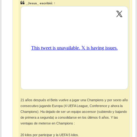
e
_Jesus_
escribió:
↑
21 años después el Betis vuelve a jugar una Champions y por sexto año
consecutivo jugando Europa (4 UEFA League, Conference y ahora la
Champions). Ha dejado de ser un equipo ascensor (subiendo y bajando
de primera a segunda) a consolidarse en los últimos 6 años. Y las
ventajas de meterse en Champions :
20 kilos por participar y la UEFA 5 kilos.