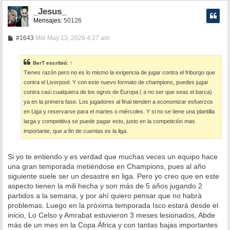
_Jesus_
Mensajes:
50126
M
#1643
Mié May 13, 2026 4:27 am
e
n
s
BerT
escribió:
↑
a
Tienes razón pero no es lo mismo la exigencia de jugar contra el friburgo que
j
e
contra el Liverpool. Y con este nuevo formato de champions, puedes jugar
contra casi cualquiera de los ogros de Europa ( a no ser que seas el barca)
ya en la primera fase. Los jugadores al final tienden a economizar esfuerzos
en Liga y reservarse para el martes o miércoles. Y si no se tiene una plantilla
larga y competitiva se puede pagar esto, justo en la competición mas
importante, que a fin de cuentas es la liga.
Si yo te entiendo y es verdad que muchas veces un equipo hace
una gran temporada metiéndose en Champions, pues al año
siguiente suele ser un desastre en liga. Pero yo creo que en este
aspecto tienen la mili hecha y son más de 5 años jugando 2
partidos a la semana, y por ahí quiero pensar que no habrá
problemas. Luego en la próxima temporada Isco estará desde el
inicio, Lo Celso y Amrabat estuvieron 3 meses lesionados, Abde
más de un mes en la Copa África y con tantas bajas importantes