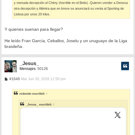
y menuda decepción el Chimy (horrible en el Betis). Quieren vender a Deossa
otra decepción y Altimira que en breve se anunciará su venta al Sporting de
Lisboa por unos 20 kilos.
Y quienes suenan para llegar?
He leído Fran García, Ceballos, Joselu y un uruguayo de la Liga
brasileña.
_Jesus_
Mensajes:
50126
M
#1648
Mar Jun 30, 2026 12:50 pm
e
n
s
redondo
escribió:
↑
a
j
e
_Jesus_
escribió:
↑