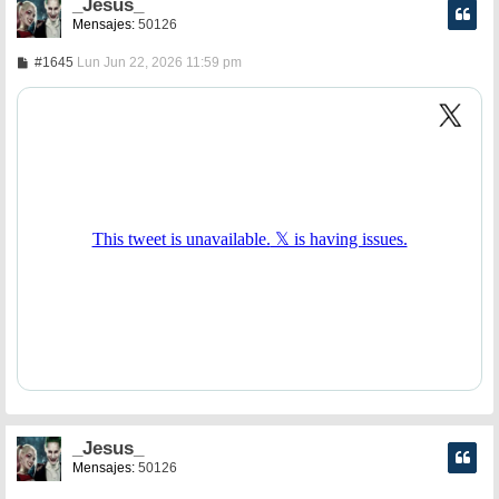
_Jesus_
Mensajes:
50126
M
#1645
Lun Jun 22, 2026 11:59 pm
e
n
s
a
j
e
_Jesus_
Mensajes:
50126