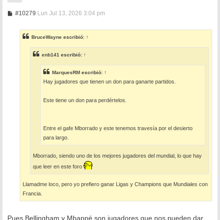
M
#10279
Lun Jul 13, 2026 3:04 pm
e
n
s
BruceWayne
escribió:
↑
a
j
e
enb141
escribió:
↑
MarquesRM
escribió:
↑
Hay jugadores que tienen un don para ganarte partidos.
Este tiene un don para perdértelos.
Entre el gafe Mborrado y este tenemos travesía por el desierto
para largo.
Mborrado, siendo uno de los mejores jugadores del mundial, lo que hay
que leer en este foro
Llamadme loco, pero yo prefiero ganar Ligas y Champions que Mundiales con
Francia.
Pues Bellingham y Mbappé son jugadores que nos pueden dar