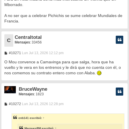
Mborrado.
A no ser que a celebrar Pichichis se sume celebrar Mundiales de
Francia.
Centraltotal
C
Mensajes:
33456
M
#10271
Lun Jul 13, 2026 12:12 pm
e
n
O Mou convence a Camavinga para que salga, hora que ha
s
vuelto y le vera en los entrenos y le dirá que no cuenta con él, o
a
nos comemos su contrato entero como con Alaba.
j
e
BruceWayne
Mensajes:
1823
M
#10272
Lun Jul 13, 2026 12:28 pm
e
n
s
enb141
escribió:
↑
a
j
e
MarquesRM
escribió:
↑