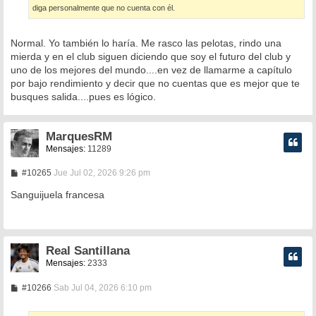
diga personalmente que no cuenta con él.
Normal. Yo también lo haría. Me rasco las pelotas, rindo una
mierda y en el club siguen diciendo que soy el futuro del club y
uno de los mejores del mundo....en vez de llamarme a capítulo
por bajo rendimiento y decir que no cuentas que es mejor que te
busques salida....pues es lógico.
MarquesRM
Mensajes:
11289
M
#10265
Jue Jul 02, 2026 9:26 pm
e
n
Sanguijuela francesa
s
a
j
e
Real Santillana
Mensajes:
2333
M
#10266
Sab Jul 04, 2026 6:10 pm
e
n