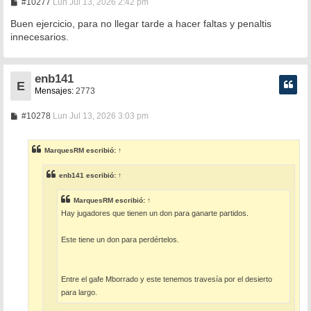
M
#10277
Lun Jul 13, 2026 2:42 pm
e
n
Buen ejercicio, para no llegar tarde a hacer faltas y penaltis
s
innecesarios.
a
j
e
enb141
E
Mensajes:
2773
M
#10278
Lun Jul 13, 2026 3:03 pm
e
n
s
MarquesRM
escribió:
↑
a
j
e
enb141
escribió:
↑
MarquesRM
escribió:
↑
Hay jugadores que tienen un don para ganarte partidos.
Este tiene un don para perdértelos.
Entre el gafe Mborrado y este tenemos travesía por el desierto
para largo.