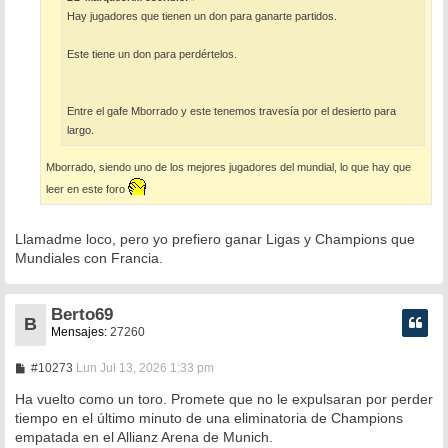
Hay jugadores que tienen un don para ganarte partidos.
Este tiene un don para perdértelos.
Entre el gafe Mborrado y este tenemos travesía por el desierto para
largo.
Mborrado, siendo uno de los mejores jugadores del mundial, lo que hay que
leer en este foro
Llamadme loco, pero yo prefiero ganar Ligas y Champions que
Mundiales con Francia.
Berto69
B
Mensajes:
27260
M
#10273
Lun Jul 13, 2026 1:33 pm
e
n
Ha vuelto como un toro. Promete que no le expulsaran por perder
s
tiempo en el último minuto de una eliminatoria de Champions
a
empatada en el Allianz Arena de Munich.
j