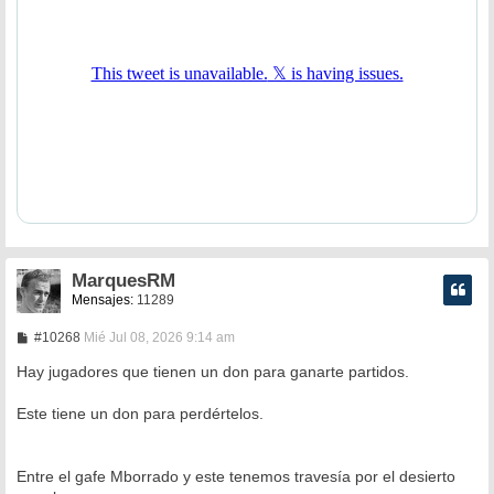
MarquesRM
Mensajes:
11289
M
#10268
Mié Jul 08, 2026 9:14 am
e
n
Hay jugadores que tienen un don para ganarte partidos.
s
a
Este tiene un don para perdértelos.
j
e
Entre el gafe Mborrado y este tenemos travesía por el desierto