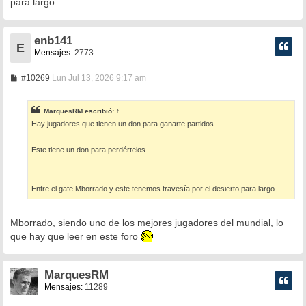
para largo.
enb141
E
Mensajes:
2773
M
#10269
Lun Jul 13, 2026 9:17 am
e
n
s
MarquesRM
escribió:
↑
a
Hay jugadores que tienen un don para ganarte partidos.
j
e
Este tiene un don para perdértelos.
Entre el gafe Mborrado y este tenemos travesía por el desierto para largo.
Mborrado, siendo uno de los mejores jugadores del mundial, lo
que hay que leer en este foro
MarquesRM
Mensajes:
11289