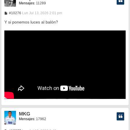
Mensajes:
11289
M
#10276
Lun Jul 13, 2026 2:01 pm
e
n
Y si ponemos luces al balón?
s
a
j
e
MKG
Mensajes:
17962