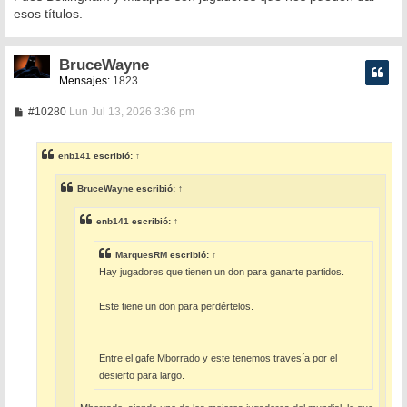
esos títulos.
BruceWayne
Mensajes:
1823
M
#10280
Lun Jul 13, 2026 3:36 pm
e
n
s
enb141
escribió:
↑
a
j
e
BruceWayne
escribió:
↑
enb141
escribió:
↑
MarquesRM
escribió:
↑
Hay jugadores que tienen un don para ganarte partidos.
Este tiene un don para perdértelos.
Entre el gafe Mborrado y este tenemos travesía por el
desierto para largo.