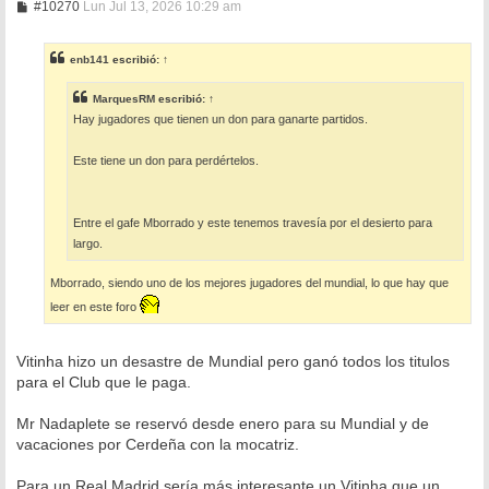
M
#10270
Lun Jul 13, 2026 10:29 am
e
n
s
enb141
escribió:
↑
a
j
e
MarquesRM
escribió:
↑
Hay jugadores que tienen un don para ganarte partidos.
Este tiene un don para perdértelos.
Entre el gafe Mborrado y este tenemos travesía por el desierto para
largo.
Mborrado, siendo uno de los mejores jugadores del mundial, lo que hay que
leer en este foro
Vitinha hizo un desastre de Mundial pero ganó todos los titulos
para el Club que le paga.
Mr Nadaplete se reservó desde enero para su Mundial y de
vacaciones por Cerdeña con la mocatriz.
Para un Real Madrid sería más interesante un Vitinha que un