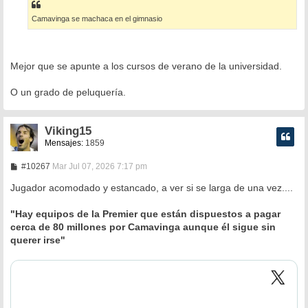
s
a
Camavinga se machaca en el gimnasio
j
e
Mejor que se apunte a los cursos de verano de la universidad.
O un grado de peluquería.
Viking15
Mensajes:
1859
M
#10267
Mar Jul 07, 2026 7:17 pm
e
n
Jugador acomodado y estancado, a ver si se larga de una vez....
s
a
"Hay equipos de la Premier que están dispuestos a pagar
j
e
cerca de 80 millones por Camavinga aunque él sigue sin
querer irse"