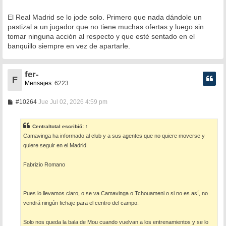
El Real Madrid se lo jode solo. Primero que nada dándole un
pastizal a un jugador que no tiene muchas ofertas y luego sin
tomar ninguna acción al respecto y que esté sentado en el
banquillo siempre en vez de apartarle.
fer-
F
Mensajes:
6223
M
#10264
Jue Jul 02, 2026 4:59 pm
e
n
s
Centraltotal
escribió:
↑
a
Camavinga ha informado al club y a sus agentes que no quiere moverse y
j
e
quiere seguir en el Madrid.
Fabrizio Romano
Pues lo llevamos claro, o se va Camavinga o Tchouameni o si no es así, no
vendrá ningún fichaje para el centro del campo.
Solo nos queda la bala de Mou cuando vuelvan a los entrenamientos y se lo