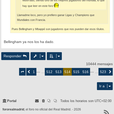
Mborrado, siendo uno de los mejores jugadores del mundial, lo que
hay que leer en este foro
Llamadme loco, pero yo prefiero ganar Ligas y Champions que
Mundiales con Francia.
Pues Bellingham y Mbappé son jugadores que nos pueden dar esos títulos.
Bellingham ya nos los ha dado.
Responder
10444 mensajes
Página
514
1
512
513
515
516
523
Anterior
--- …
514
--- …
Siguie
de
523
Ir a
Portal
Todos los horarios son
UTC+02:00
fororealmadrid
, el foro no oficial del Real Madrid. - 2026