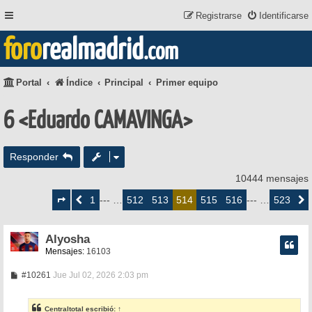
Registrarse
Identificarse
foro
realmadrid
.com
Portal
Índice
Principal
Primer equipo
6 <Eduardo CAMAVINGA>
Responder
10444 mensajes
Página
514
1
512
513
515
516
523
Anterior
--- …
514
--- …
Siguie
de
523
Alyosha
Mensajes:
16103
M
#10261
Jue Jul 02, 2026 2:03 pm
e
n
s
Centraltotal
escribió:
↑