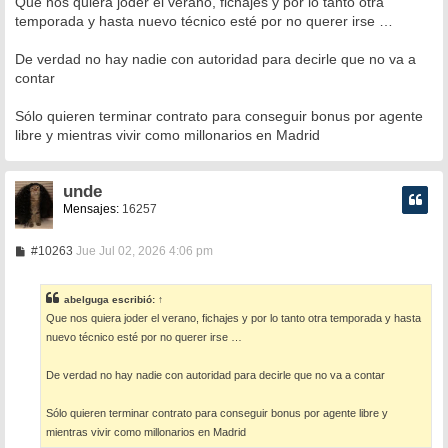
Que nos quiera joder el verano, fichajes y por lo tanto otra
s
temporada y hasta nuevo técnico esté por no querer irse …
a
j
e
De verdad no hay nadie con autoridad para decirle que no va a
contar
Sólo quieren terminar contrato para conseguir bonus por agente
libre y mientras vivir como millonarios en Madrid
unde
Mensajes:
16257
M
#10263
Jue Jul 02, 2026 4:06 pm
e
n
s
abelguga
escribió:
↑
a
Que nos quiera joder el verano, fichajes y por lo tanto otra temporada y hasta
j
e
nuevo técnico esté por no querer irse …
De verdad no hay nadie con autoridad para decirle que no va a contar
Sólo quieren terminar contrato para conseguir bonus por agente libre y
mientras vivir como millonarios en Madrid