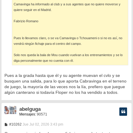
a
Camavinga ha informado al club y a sus agentes que no quiere moverse y
j
e
quiere seguir en el Madrid.
Fabrizio Romano
Pues lo llevamos claro, o se va Camavinga o Tchouameni o si no es así, no
vendrá ningún fichaje para el centro del campo.
Solo nos queda la bala de Mou cuando vuelvan a los entrenamientos y se lo
diga personalmente que no cuenta con él.
Pues a la grada hasta que él y su agente muevan el cvlo y se
busquen una salida, para lo que aporta Cabravinga en el terreno
de juego, la mayoría de las veces nos la lía, prefiero que juegue
algún canterano si todavía Floper no los ha vendido a todos.
abelguga
Mensajes:
90571
M
#10262
Jue Jul 02, 2026 3:43 pm
e
n