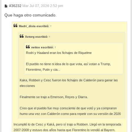
M
#36232
Mar Jul 07, 2026 2:52 pm
e
n
Que haga otro comunicado.
s
a
j
Madri_dista
escribió:
↑
e
Xetorg
escribió:
↑
nettox
escribió:
↑
Rodri y Haaland eran los fichajes de Riquelme
El pueblo no tiene ni idea de lo que vota, así votan a Trump,
Florentimo, Putin y cia...
Kaka, Robben y Cesc fueron los fichajes de Calderón para ganar las
elecciones
Finalmente se trajo a Emerson, Reyes y Diarra.
Creo que el pueblo fue muy consciente de que votó y ya compraron
humo una vez con Calderón como para repetir con su versión de 2026
Incumplió lo de Cesc y Kaká, pero sí trajo a Robben. Llegó en la temporada
2007-2008 y estuvo dos años hasta que Florentino lo vendió al Bayern.