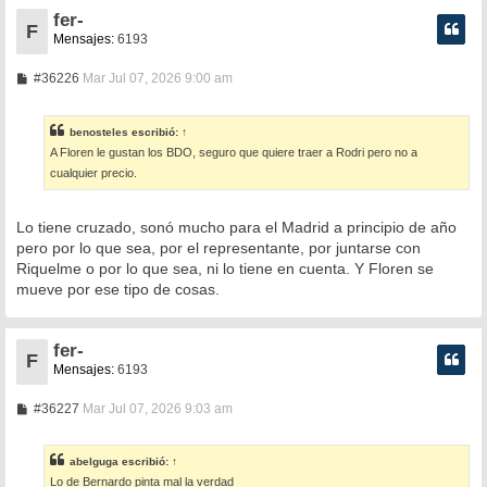
fer-
F
Mensajes:
6193
M
#36226
Mar Jul 07, 2026 9:00 am
e
n
s
benosteles
escribió:
↑
a
A Floren le gustan los BDO, seguro que quiere traer a Rodri pero no a
j
e
cualquier precio.
Lo tiene cruzado, sonó mucho para el Madrid a principio de año
pero por lo que sea, por el representante, por juntarse con
Riquelme o por lo que sea, ni lo tiene en cuenta. Y Floren se
mueve por ese tipo de cosas.
fer-
F
Mensajes:
6193
M
#36227
Mar Jul 07, 2026 9:03 am
e
n
s
abelguga
escribió:
↑
a
Lo de Bernardo pinta mal la verdad
j