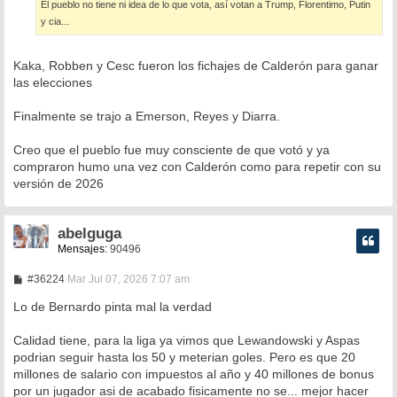
El pueblo no tiene ni idea de lo que vota, así votan a Trump, Florentimo, Putin
y cia...
Kaka, Robben y Cesc fueron los fichajes de Calderón para ganar
las elecciones
Finalmente se trajo a Emerson, Reyes y Diarra.
Creo que el pueblo fue muy consciente de que votó y ya
compraron humo una vez con Calderón como para repetir con su
versión de 2026
abelguga
Mensajes:
90496
M
#36224
Mar Jul 07, 2026 7:07 am
e
n
Lo de Bernardo pinta mal la verdad
s
a
Calidad tiene, para la liga ya vimos que Lewandowski y Aspas
j
e
podrian seguir hasta los 50 y meterian goles. Pero es que 20
millones de salario con impuestos al año y 40 millones de bonus
por un jugador asi de acabado fisicamente no se... mejor hacer