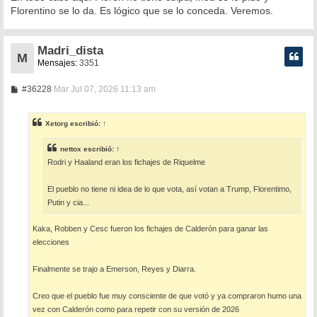
Florentino se lo da. Es lógico que se lo conceda. Veremos.
Madri_dista
M
Mensajes:
3351
M
#36228
Mar Jul 07, 2026 11:13 am
e
n
s
Xetorg
escribió:
↑
a
j
e
nettox
escribió:
↑
Rodri y Haaland eran los fichajes de Riquelme
El pueblo no tiene ni idea de lo que vota, así votan a Trump, Florentimo,
Putin y cia...
Kaka, Robben y Cesc fueron los fichajes de Calderón para ganar las
elecciones
Finalmente se trajo a Emerson, Reyes y Diarra.
Creo que el pueblo fue muy consciente de que votó y ya compraron humo una
vez con Calderón como para repetir con su versión de 2026