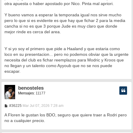
otra apuesta o haber apostado por Nico. Pinta mal apriori.
Y bueno vamos a esperar la temporada igual nos sirve mucho
pero lo que si es evidente es que hay que fichar 2 para la media
cancha si no es que 3 porque Jude es muy claro que donde
mejor rinde es cerca del area.
Y si yo soy el primero que pide a Haaland y que estaria como
loco en su presentacion... pero no podemos obviar que la urgente
necesita del club es fichar reemplazos para Modric y Kroos que
no llegan y un talento como Ayyoub que no se nos puede
escapar.
benosteles
Mensajes:
11177
M
#36225
Mar Jul 07, 2026 7:28 am
e
n
A Floren le gustan los BDO, seguro que quiere traer a Rodri pero
s
no a cualquier precio.
a
j
e