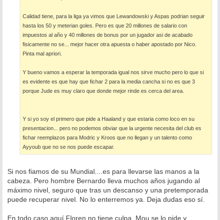
e
Calidad tiene, para la liga ya vimos que Lewandowski y Aspas podrian seguir
hasta los 50 y meterian goles. Pero es que 20 millones de salario con
impuestos al año y 40 millones de bonus por un jugador asi de acabado
fisicamente no se... mejor hacer otra apuesta o haber apostado por Nico.
Pinta mal apriori.
Y bueno vamos a esperar la temporada igual nos sirve mucho pero lo que si
es evidente es que hay que fichar 2 para la media cancha si no es que 3
porque Jude es muy claro que donde mejor rinde es cerca del area.
Y si yo soy el primero que pide a Haaland y que estaria como loco en su
presentacion... pero no podemos obviar que la urgente necesita del club es
fichar reemplazos para Modric y Kroos que no llegan y un talento como
Ayyoub que no se nos puede escapar.
Si nos fiamos de su Mundial....es para llevarse las manos a la
cabeza. Pero hombre Bernardo lleva muchos años jugando al
máximo nivel, seguro que tras un descanso y una pretemporada
puede recuperar nivel. No lo enterremos ya. Deja dudas eso sí.
En todo caso aquí Floren no tiene culpa, Mou se lo pide y