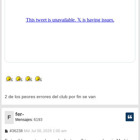
2 de los peores errores del club por fin se van
fer-
F
Mensajes:
6193
M
#36238
Mié Jul 08, 2026 1:00 am
e
n