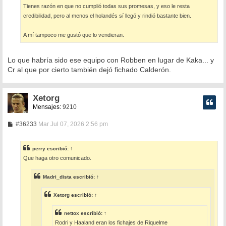
Tienes razón en que no cumplió todas sus promesas, y eso le resta
credibilidad, pero al menos el holandés sí llegó y rindió bastante bien.
A mí tampoco me gustó que lo vendieran.
Lo que habría sido ese equipo con Robben en lugar de Kaka... y
Cr al que por cierto también dejó fichado Calderón.
Xetorg
Mensajes:
9210
M
#36233
Mar Jul 07, 2026 2:56 pm
e
n
s
perry
escribió:
↑
a
Que haga otro comunicado.
j
e
Madri_dista
escribió:
↑
Xetorg
escribió:
↑
nettox
escribió:
↑
Rodri y Haaland eran los fichajes de Riquelme