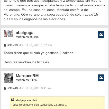
Es terrible que tras dos nadaplantes y 2 temporadas sin Modric-
s
Kroos....vayamos a empezar otra temporada con el mismo centro
a
del campo. Es una cosa de locos. Menuda estafa la de
j
e
Florentino. Otro verano a la sopa boba dónde sólo trabajó 15
días y en los engaños de las elecciones.
abelguga
Mensajes:
90496
M
#36239
Mié Jul 08, 2026 1:02 am
e
n
Todos dicen que el club ya gestiona 2 salidas...
s
a
Después vendran los fichajes.
j
e
MarquesRM
Mensajes:
11260
M
#36240
Mié Jul 08, 2026 9:11 am
e
n
s
abelguga
escribió:
↑
a
Todos dicen que el club ya gestiona 2 salidas...
j
e