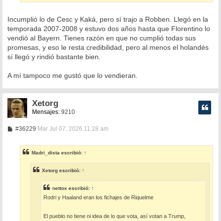
Incumplió lo de Cesc y Kaká, pero sí trajo a Robben. Llegó en la
temporada 2007-2008 y estuvo dos años hasta que Florentino lo
vendió al Bayern. Tienes razón en que no cumplió todas sus
promesas, y eso le resta credibilidad, pero al menos el holandés
sí llegó y rindió bastante bien.
A mí tampoco me gustó que lo vendieran.
Xetorg
Mensajes:
9210
M
#36229
Mar Jul 07, 2026 11:28 am
e
n
s
Madri_dista
escribió:
↑
a
j
e
Xetorg
escribió:
↑
nettox
escribió:
↑
Rodri y Haaland eran los fichajes de Riquelme
El pueblo no tiene ni idea de lo que vota, así votan a Trump,