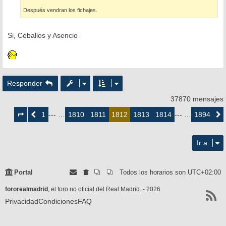
Después vendran los fichajes.
Si, Ceballos y Asencio
Responder
37870 mensajes
Página
1812
1
1810
1811
1813
1814
1894
Anterior
--- …
1812
--- …
Siguie
de
1894
Ir a
Portal
Todos los horarios son
UTC+02:00
fororealmadrid
, el foro no oficial del Real Madrid. - 2026
Privacidad
Condiciones
FAQ