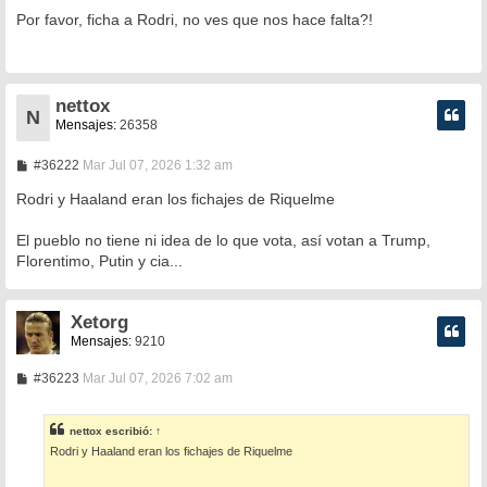
e
n
Por favor, ficha a Rodri, no ves que nos hace falta?!
s
a
j
e
nettox
N
Mensajes:
26358
M
#36222
Mar Jul 07, 2026 1:32 am
e
n
Rodri y Haaland eran los fichajes de Riquelme
s
a
El pueblo no tiene ni idea de lo que vota, así votan a Trump,
j
e
Florentimo, Putin y cia...
Xetorg
Mensajes:
9210
M
#36223
Mar Jul 07, 2026 7:02 am
e
n
s
nettox
escribió:
↑
a
Rodri y Haaland eran los fichajes de Riquelme
j
e