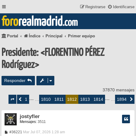
Registrarse
Identificarse
foro
realmadrid
.com
Portal
Índice
Principal
Primer equipo
Presidente: <FLORENTINO PÉREZ
Rodríguez>
Responder
37870 mensajes
Página
1812
1
1810
1811
1813
1814
1894
Anterior
--- …
1812
--- …
Siguie
de
1894
jostyfler
Mensajes:
3511
M
#36221
Mar Jul 07, 2026 1:28 am