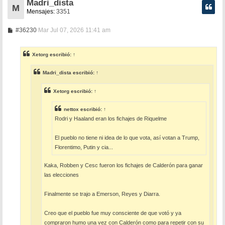
Madri_dista
M
Mensajes:
3351
M
#36230
Mar Jul 07, 2026 11:41 am
e
n
s
Xetorg
escribió:
↑
a
j
e
Madri_dista
escribió:
↑
Xetorg
escribió:
↑
nettox
escribió:
↑
Rodri y Haaland eran los fichajes de Riquelme
El pueblo no tiene ni idea de lo que vota, así votan a Trump,
Florentimo, Putin y cia...
Kaka, Robben y Cesc fueron los fichajes de Calderón para ganar
las elecciones
Finalmente se trajo a Emerson, Reyes y Diarra.
Creo que el pueblo fue muy consciente de que votó y ya
compraron humo una vez con Calderón como para repetir con su