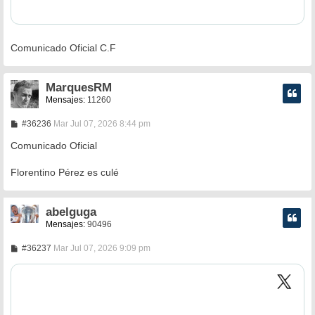
Comunicado Oficial C.F
MarquesRM
Mensajes:
11260
M
#36236
Mar Jul 07, 2026 8:44 pm
e
n
Comunicado Oficial
s
a
Florentino Pérez es culé
j
e
abelguga
Mensajes:
90496
M
#36237
Mar Jul 07, 2026 9:09 pm
e
n
s
a
j
e