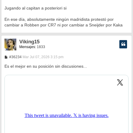
Jugando al capitan a posteriori si
En ese día, absolutamente ningún madridista protestó por
cambiar a Robben por CR7 ni por cambiar a Sneijder por Kaka
Viking15
Mensajes:
1833
M
#36234
Mar Jul 07, 2026 3:15 pm
e
n
Es el mejor en su posición sin discusiones...
s
a
j
e