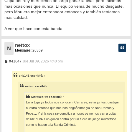
Copa del Rey merecimos de largo ganar la final, pero fallamos
más ocasiones que nunca. El equipo venía de mucho desgaste,
pero Mou era mejor entrenador entonces y también teníamos
más calidad.
A ver que hace con esta banda
nettox
N
Mensajes:
26369
M
#41647
Jue Jul 09, 2026 4:40 pm
e
n
s
enb141
escribió:
↑
a
j
e
nettox
escribió:
↑
MarquesRM
escribió:
↑
En la Liga ya todos nos conocen. Cerrarse, estar juntos, castigar
nuestra defensa que nos nos engañemos ya no son Ramos y
Pepe.... Y si la cosa se complica a nosotros no nos van a quitar
desde el VAR un gol en contra por un fuera de juego milimetrico
como le hacen a la Banda Criminal.