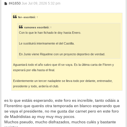
M
#41650
Jue Jul 09, 2026 5:32 pm
e
n
s
fer-
escribió:
↑
a
j
e
ramones
escribió:
↑
Con lo que le han fichado le doy hasta Enero.
Le sustituirá interinamente el del Castilla.
En Junio viene Riquelme con un proyecto deportivo de verdad.
Aguantará todo el año salvo que él se vaya. Es la última carta de Floren y
esperará por ella hasta el final.
Evidentemente un tercer nadaplete se lleva todo por delante, entrenador,
presidente y todo, ardería el club.
es lo que estáis esperando, este foro es increíble, tanto odiáis a
Florentino que querés otra temporada en blanco esperando que
se vaya el presidente, no me gusta dar carnet pero en este foro
de Madridistas ay muy muy muy pocos.
Muchos pseudo, mucho disfrazados, muchos culés y bastante