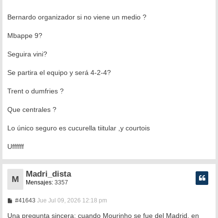
Bernardo organizador si no viene un medio ?
Mbappe 9?
Seguira vini?
Se partira el equipo y será 4-2-4?
Trent o dumfries ?
Que centrales ?
Lo único seguro es cucurella tiitular ,y courtois
Uffffff
Madri_dista
M
Mensajes:
3357
M
#41643
Jue Jul 09, 2026 12:18 pm
e
n
Una pregunta sincera: cuando Mourinho se fue del Madrid, en