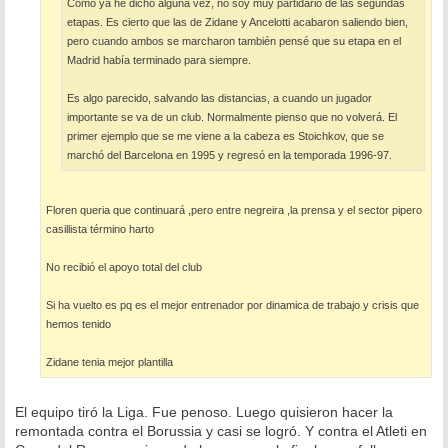
Como ya he dicho alguna vez, no soy muy partidario de las segundas
etapas. Es cierto que las de Zidane y Ancelotti acabaron saliendo bien,
pero cuando ambos se marcharon también pensé que su etapa en el
Madrid había terminado para siempre.
Es algo parecido, salvando las distancias, a cuando un jugador
importante se va de un club. Normalmente pienso que no volverá. El
primer ejemplo que se me viene a la cabeza es Stoichkov, que se
marchó del Barcelona en 1995 y regresó en la temporada 1996-97.
Floren queria que continuará ,pero entre negreira ,la prensa y el sector pipero
casillista término harto
No recibió el apoyo total del club
Si ha vuelto es pq es el mejor entrenador por dinamica de trabajo y crisis que
hemos tenido
Zidane tenia mejor plantilla
El equipo tiró la Liga. Fue penoso. Luego quisieron hacer la
remontada contra el Borussia y casi se logró. Y contra el Atleti en