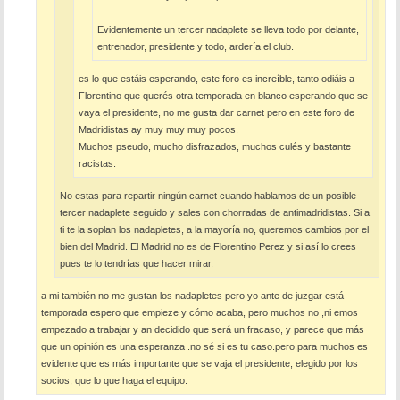
Evidentemente un tercer nadaplete se lleva todo por delante,
entrenador, presidente y todo, ardería el club.
es lo que estáis esperando, este foro es increíble, tanto odiáis a
Florentino que querés otra temporada en blanco esperando que se
vaya el presidente, no me gusta dar carnet pero en este foro de
Madridistas ay muy muy muy pocos.
Muchos pseudo, mucho disfrazados, muchos culés y bastante
racistas.
No estas para repartir ningún carnet cuando hablamos de un posible
tercer nadaplete seguido y sales con chorradas de antimadridistas. Si a
ti te la soplan los nadapletes, a la mayoría no, queremos cambios por el
bien del Madrid. El Madrid no es de Florentino Perez y si así lo crees
pues te lo tendrías que hacer mirar.
a mi también no me gustan los nadapletes pero yo ante de juzgar está
temporada espero que empieze y cómo acaba, pero muchos no ,ni emos
empezado a trabajar y an decidido que será un fracaso, y parece que más
que un opinión es una esperanza .no sé si es tu caso.pero.para muchos es
evidente que es más importante que se vaja el presidente, elegido por los
socios, que lo que haga el equipo.