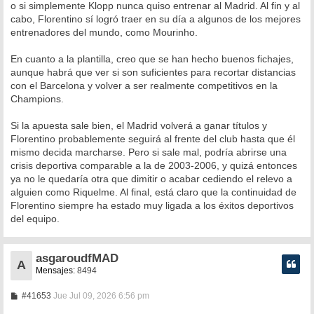
o si simplemente Klopp nunca quiso entrenar al Madrid. Al fin y al
cabo, Florentino sí logró traer en su día a algunos de los mejores
entrenadores del mundo, como Mourinho.
En cuanto a la plantilla, creo que se han hecho buenos fichajes,
aunque habrá que ver si son suficientes para recortar distancias
con el Barcelona y volver a ser realmente competitivos en la
Champions.
Si la apuesta sale bien, el Madrid volverá a ganar títulos y
Florentino probablemente seguirá al frente del club hasta que él
mismo decida marcharse. Pero si sale mal, podría abrirse una
crisis deportiva comparable a la de 2003-2006, y quizá entonces
ya no le quedaría otra que dimitir o acabar cediendo el relevo a
alguien como Riquelme. Al final, está claro que la continuidad de
Florentino siempre ha estado muy ligada a los éxitos deportivos
del equipo.
asgaroudfMAD
A
Mensajes:
8494
M
#41653
Jue Jul 09, 2026 6:56 pm
e