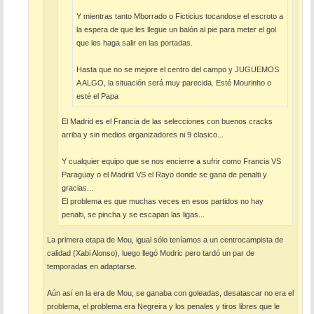
Y mientras tanto Mborrado o Ficticius tocandose el escroto a
la espera de que les llegue un balón al pie para meter el gol
que les haga salir en las portadas.
Hasta que no se mejore el centro del campo y JUGUEMOS
A ALGO, la situación será muy parecida. Esté Mourinho o
esté el Papa
El Madrid es el Francia de las selecciones con buenos cracks
arriba y sin medios organizadores ni 9 clasico...
Y cualquier equipo que se nos encierre a sufrir como Francia VS
Paraguay o el Madrid VS el Rayo donde se gana de penalti y
gracias...
El problema es que muchas veces en esos partidos no hay
penalti, se pincha y se escapan las ligas...
La primera etapa de Mou, igual sólo teníamos a un centrocampista de
calidad (Xabi Alonso), luego llegó Modric pero tardó un par de
temporadas en adaptarse.
Aún así en la era de Mou, se ganaba con goleadas, desatascar no era el
problema, el problema era Negreira y los penales y tiros libres que le