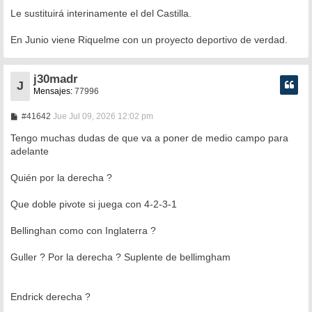
a
Le sustituirá interinamente el del Castilla.
j
e
En Junio viene Riquelme con un proyecto deportivo de verdad.
j30madr
J
Mensajes:
77996
M
#41642
Jue Jul 09, 2026 12:02 pm
e
n
Tengo muchas dudas de que va a poner de medio campo para
s
adelante
a
j
e
Quién por la derecha ?
Que doble pivote si juega con 4-2-3-1
Bellinghan como con Inglaterra ?
Guller ? Por la derecha ? Suplente de bellimgham
Endrick derecha ?