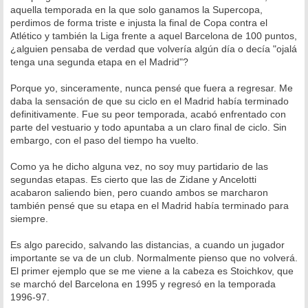
s
aquella temporada en la que solo ganamos la Supercopa,
a
perdimos de forma triste e injusta la final de Copa contra el
j
e
Atlético y también la Liga frente a aquel Barcelona de 100 puntos,
¿alguien pensaba de verdad que volvería algún día o decía "ojalá
tenga una segunda etapa en el Madrid"?
Porque yo, sinceramente, nunca pensé que fuera a regresar. Me
daba la sensación de que su ciclo en el Madrid había terminado
definitivamente. Fue su peor temporada, acabó enfrentado con
parte del vestuario y todo apuntaba a un claro final de ciclo. Sin
embargo, con el paso del tiempo ha vuelto.
Como ya he dicho alguna vez, no soy muy partidario de las
segundas etapas. Es cierto que las de Zidane y Ancelotti
acabaron saliendo bien, pero cuando ambos se marcharon
también pensé que su etapa en el Madrid había terminado para
siempre.
Es algo parecido, salvando las distancias, a cuando un jugador
importante se va de un club. Normalmente pienso que no volverá.
El primer ejemplo que se me viene a la cabeza es Stoichkov, que
se marchó del Barcelona en 1995 y regresó en la temporada
1996-97.