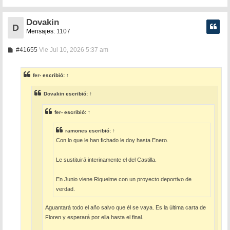
Dovakin
D
Mensajes:
1107
M
#41655
Vie Jul 10, 2026 5:37 am
e
n
s
fer-
escribió:
↑
a
j
e
Dovakin
escribió:
↑
fer-
escribió:
↑
ramones
escribió:
↑
Con lo que le han fichado le doy hasta Enero.
Le sustituirá interinamente el del Castilla.
En Junio viene Riquelme con un proyecto deportivo de
verdad.
Aguantará todo el año salvo que él se vaya. Es la última carta de
Floren y esperará por ella hasta el final.