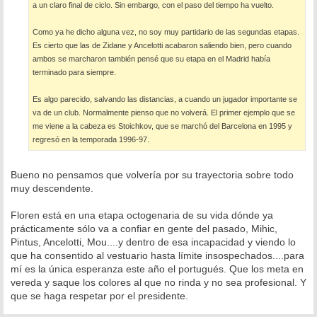
a un claro final de ciclo. Sin embargo, con el paso del tiempo ha vuelto.
Como ya he dicho alguna vez, no soy muy partidario de las segundas etapas.
Es cierto que las de Zidane y Ancelotti acabaron saliendo bien, pero cuando
ambos se marcharon también pensé que su etapa en el Madrid había
terminado para siempre.
Es algo parecido, salvando las distancias, a cuando un jugador importante se
va de un club. Normalmente pienso que no volverá. El primer ejemplo que se
me viene a la cabeza es Stoichkov, que se marchó del Barcelona en 1995 y
regresó en la temporada 1996-97.
Bueno no pensamos que volvería por su trayectoria sobre todo
muy descendente.
Floren está en una etapa octogenaria de su vida dónde ya
prácticamente sólo va a confiar en gente del pasado, Mihic,
Pintus, Ancelotti, Mou....y dentro de esa incapacidad y viendo lo
que ha consentido al vestuario hasta límite insospechados....para
mí es la única esperanza este año el portugués. Que los meta en
vereda y saque los colores al que no rinda y no sea profesional. Y
que se haga respetar por el presidente.