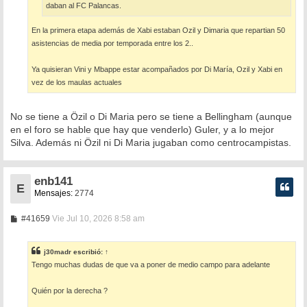
daban al FC Palancas.
En la primera etapa además de Xabi estaban Ozil y Dimaria que repartian 50
asistencias de media por temporada entre los 2..
Ya quisieran Vini y Mbappe estar acompañados por Di María, Ozil y Xabi en
vez de los maulas actuales
No se tiene a Özil o Di Maria pero se tiene a Bellingham (aunque
en el foro se hable que hay que venderlo) Guler, y a lo mejor
Silva. Además ni Özil ni Di Maria jugaban como centrocampistas.
enb141
E
Mensajes:
2774
M
#41659
Vie Jul 10, 2026 8:58 am
e
n
s
j30madr
escribió:
↑
a
Tengo muchas dudas de que va a poner de medio campo para adelante
j
e
Quién por la derecha ?