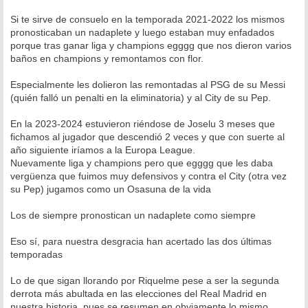
Si te sirve de consuelo en la temporada 2021-2022 los mismos
pronosticaban un nadaplete y luego estaban muy enfadados
porque tras ganar liga y champions egggg que nos dieron varios
baños en champions y remontamos con flor.
Especialmente les dolieron las remontadas al PSG de su Messi
(quién falló un penalti en la eliminatoria) y al City de su Pep.
En la 2023-2024 estuvieron riéndose de Joselu 3 meses que
fichamos al jugador que descendió 2 veces y que con suerte al
año siguiente iríamos a la Europa League.
Nuevamente liga y champions pero que egggg que les daba
vergüenza que fuimos muy defensivos y contra el City (otra vez
su Pep) jugamos como un Osasuna de la vida
Los de siempre pronostican un nadaplete como siempre
Eso sí, para nuestra desgracia han acertado las dos últimas
temporadas
Lo de que sigan llorando por Riquelme pese a ser la segunda
derrota más abultada en las elecciones del Real Madrid en
nuestra historia, pues se resumen en obviamente lo mismo,