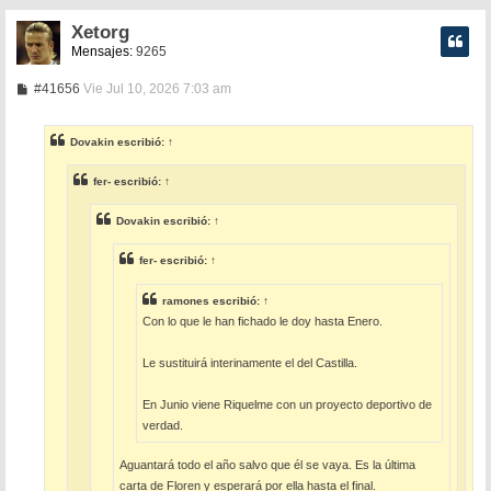
Xetorg
Mensajes:
9265
M
#41656
Vie Jul 10, 2026 7:03 am
e
n
s
Dovakin
escribió:
↑
a
j
e
fer-
escribió:
↑
Dovakin
escribió:
↑
fer-
escribió:
↑
ramones
escribió:
↑
Con lo que le han fichado le doy hasta Enero.
Le sustituirá interinamente el del Castilla.
En Junio viene Riquelme con un proyecto deportivo de
verdad.
Aguantará todo el año salvo que él se vaya. Es la última
carta de Floren y esperará por ella hasta el final.