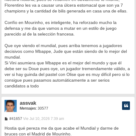
Florentino les va a causar una úlcera estomacal que son ya 7
champions y la cantidad de bilis generada en casa una de ellas.
Confío en Mourinho, es inteligente, ha reforzado mucho la
defensa y me da que vamos a mutar en un estilo de juego
parecido al de la selección francesa.
Que oye viendo el mundial, pues arriba tenemos a jugadores
decisivos como Mbappe, Jude que están siendo de lo mejor del
mundial.
Si Vini asumiera que Mbappe es el mejor del mundo y que él
debe ser su Doue pues oye, un jugador tremendamente válido, a
ver si hay guinda del pastel con Olise que es muy difícil pero si lo
consigue pues pasamos automáticamente a ser serios
candidatos a todo
assvak
Mensajes:
30577
M
#41657
Vie Jul 10, 2026 7:39 am
e
n
Hostia qué pereza me da que acabe el Mundial y darme de
s
bruces con el Madrid de Mourinho.
a