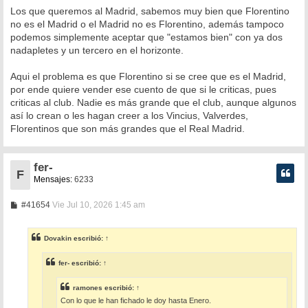
Los que queremos al Madrid, sabemos muy bien que Florentino
no es el Madrid o el Madrid no es Florentino, además tampoco
podemos simplemente aceptar que "estamos bien" con ya dos
nadapletes y un tercero en el horizonte.
Aqui el problema es que Florentino si se cree que es el Madrid,
por ende quiere vender ese cuento de que si le criticas, pues
criticas al club. Nadie es más grande que el club, aunque algunos
así lo crean o les hagan creer a los Vincius, Valverdes,
Florentinos que son más grandes que el Real Madrid.
fer-
F
Mensajes:
6233
M
#41654
Vie Jul 10, 2026 1:45 am
e
n
s
Dovakin
escribió:
↑
a
j
e
fer-
escribió:
↑
ramones
escribió:
↑
Con lo que le han fichado le doy hasta Enero.