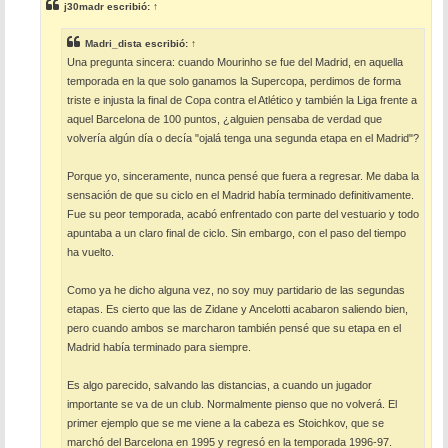
j30madr
escribió:
↑
a
j
e
Madri_dista
escribió:
↑
Una pregunta sincera: cuando Mourinho se fue del Madrid, en aquella
temporada en la que solo ganamos la Supercopa, perdimos de forma
triste e injusta la final de Copa contra el Atlético y también la Liga frente a
aquel Barcelona de 100 puntos, ¿alguien pensaba de verdad que
volvería algún día o decía "ojalá tenga una segunda etapa en el Madrid"?
Porque yo, sinceramente, nunca pensé que fuera a regresar. Me daba la
sensación de que su ciclo en el Madrid había terminado definitivamente.
Fue su peor temporada, acabó enfrentado con parte del vestuario y todo
apuntaba a un claro final de ciclo. Sin embargo, con el paso del tiempo
ha vuelto.
Como ya he dicho alguna vez, no soy muy partidario de las segundas
etapas. Es cierto que las de Zidane y Ancelotti acabaron saliendo bien,
pero cuando ambos se marcharon también pensé que su etapa en el
Madrid había terminado para siempre.
Es algo parecido, salvando las distancias, a cuando un jugador
importante se va de un club. Normalmente pienso que no volverá. El
primer ejemplo que se me viene a la cabeza es Stoichkov, que se
marchó del Barcelona en 1995 y regresó en la temporada 1996-97.