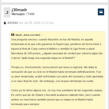
j30madr
J
Mensajes:
77996
M
#41644
Jue Jul 09, 2026 12:37 pm
e
n
s
Madri_dista
escribió:
↑
a
Una pregunta sincera: cuando Mourinho se fue del Madrid, en aquella
j
e
temporada en la que solo ganamos la Supercopa, perdimos de forma triste e
injusta la final de Copa contra el Atlético y también la Liga frente a aquel
Barcelona de 100 puntos, ¿alguien pensaba de verdad que volvería algún día
o decía "ojalá tenga una segunda etapa en el Madrid"?
Porque yo, sinceramente, nunca pensé que fuera a regresar. Me daba la
sensación de que su ciclo en el Madrid había terminado definitivamente. Fue
su peor temporada, acabó enfrentado con parte del vestuario y todo apuntaba
a un claro final de ciclo. Sin embargo, con el paso del tiempo ha vuelto.
Como ya he dicho alguna vez, no soy muy partidario de las segundas etapas.
Es cierto que las de Zidane y Ancelotti acabaron saliendo bien, pero cuando
ambos se marcharon también pensé que su etapa en el Madrid había
terminado para siempre.