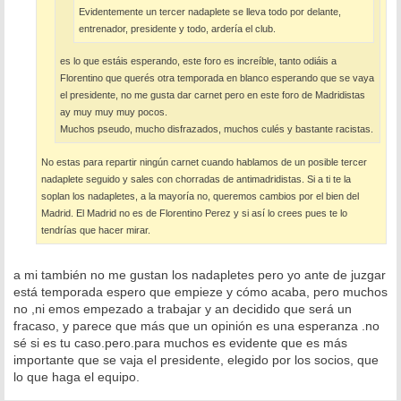
Evidentemente un tercer nadaplete se lleva todo por delante,
entrenador, presidente y todo, ardería el club.
es lo que estáis esperando, este foro es increíble, tanto odiáis a
Florentino que querés otra temporada en blanco esperando que se vaya
el presidente, no me gusta dar carnet pero en este foro de Madridistas
ay muy muy muy pocos.
Muchos pseudo, mucho disfrazados, muchos culés y bastante racistas.
No estas para repartir ningún carnet cuando hablamos de un posible tercer
nadaplete seguido y sales con chorradas de antimadridistas. Si a ti te la
soplan los nadapletes, a la mayoría no, queremos cambios por el bien del
Madrid. El Madrid no es de Florentino Perez y si así lo crees pues te lo
tendrías que hacer mirar.
a mi también no me gustan los nadapletes pero yo ante de juzgar
está temporada espero que empieze y cómo acaba, pero muchos
no ,ni emos empezado a trabajar y an decidido que será un
fracaso, y parece que más que un opinión es una esperanza .no
sé si es tu caso.pero.para muchos es evidente que es más
importante que se vaja el presidente, elegido por los socios, que
lo que haga el equipo.