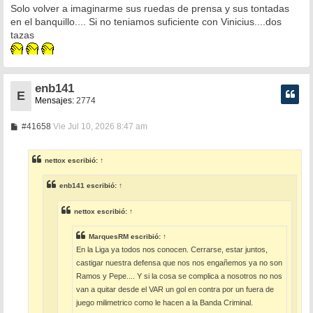
Solo volver a imaginarme sus ruedas de prensa y sus tontadas
j
e
en el banquillo.... Si no teniamos suficiente con Vinicius....dos
tazas
enb141
E
Mensajes:
2774
M
#41658
Vie Jul 10, 2026 8:47 am
e
n
s
nettox
escribió:
↑
a
j
e
enb141
escribió:
↑
nettox
escribió:
↑
MarquesRM
escribió:
↑
En la Liga ya todos nos conocen. Cerrarse, estar juntos,
castigar nuestra defensa que nos nos engañemos ya no son
Ramos y Pepe.... Y si la cosa se complica a nosotros no nos
van a quitar desde el VAR un gol en contra por un fuera de
juego milimetrico como le hacen a la Banda Criminal.