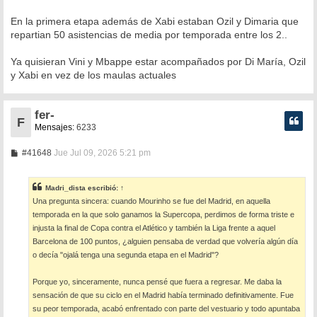
En la primera etapa además de Xabi estaban Ozil y Dimaria que
repartian 50 asistencias de media por temporada entre los 2..
Ya quisieran Vini y Mbappe estar acompañados por Di María, Ozil
y Xabi en vez de los maulas actuales
fer-
F
Mensajes:
6233
M
#41648
Jue Jul 09, 2026 5:21 pm
e
n
s
Madri_dista
escribió:
↑
a
Una pregunta sincera: cuando Mourinho se fue del Madrid, en aquella
j
e
temporada en la que solo ganamos la Supercopa, perdimos de forma triste e
injusta la final de Copa contra el Atlético y también la Liga frente a aquel
Barcelona de 100 puntos, ¿alguien pensaba de verdad que volvería algún día
o decía "ojalá tenga una segunda etapa en el Madrid"?
Porque yo, sinceramente, nunca pensé que fuera a regresar. Me daba la
sensación de que su ciclo en el Madrid había terminado definitivamente. Fue
su peor temporada, acabó enfrentado con parte del vestuario y todo apuntaba