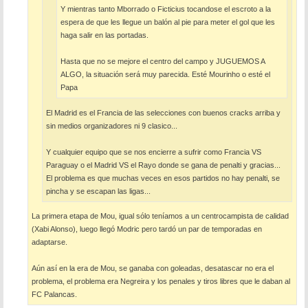
Y mientras tanto Mborrado o Ficticius tocandose el escroto a la
espera de que les llegue un balón al pie para meter el gol que les
haga salir en las portadas.
Hasta que no se mejore el centro del campo y JUGUEMOS A
ALGO, la situación será muy parecida. Esté Mourinho o esté el
Papa
El Madrid es el Francia de las selecciones con buenos cracks arriba y
sin medios organizadores ni 9 clasico...
Y cualquier equipo que se nos encierre a sufrir como Francia VS
Paraguay o el Madrid VS el Rayo donde se gana de penalti y gracias...
El problema es que muchas veces en esos partidos no hay penalti, se
pincha y se escapan las ligas...
La primera etapa de Mou, igual sólo teníamos a un centrocampista de calidad
(Xabi Alonso), luego llegó Modric pero tardó un par de temporadas en
adaptarse.
Aún así en la era de Mou, se ganaba con goleadas, desatascar no era el
problema, el problema era Negreira y los penales y tiros libres que le daban al
FC Palancas.