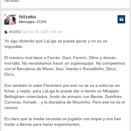
racistas.
hitzeko
Mensajes:
43399
M
#41651
Jue Jul 09, 2026 5:48 pm
e
n
Yo sigo diciendo que LaLiga se puede ganar y no es un
s
imposible.
a
j
e
El máximo rival tiene a Ferrán, Gavi, Fermín, Olmo y demás
morralla. No necesitamos hacer un superequipo. No competimos
con el Barcelona de Messi, Xavi, Iniesta o Ronaldinho, Deco,
Eto'o.
Eso también lo sabe Florentino por eso no se va a esforzar en
fichar, y repito, para LaLiga le puede dar si tienes un Mbappé-
Bellingham conectados, fondo de armario con Bernie, Dumfries,
Carreras, Konaté... y la disciplina de Mourinho. Pero ese no es el
camino.
Es claro que la media necesita un jugador con toque y nos han
traído a Bernie para hacer experimentos.