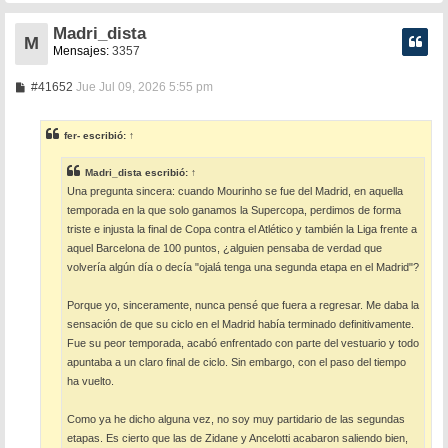
Madri_dista
M
Mensajes:
3357
M
#41652
Jue Jul 09, 2026 5:55 pm
e
n
s
fer-
escribió:
↑
a
j
e
Madri_dista
escribió:
↑
Una pregunta sincera: cuando Mourinho se fue del Madrid, en aquella
temporada en la que solo ganamos la Supercopa, perdimos de forma
triste e injusta la final de Copa contra el Atlético y también la Liga frente a
aquel Barcelona de 100 puntos, ¿alguien pensaba de verdad que
volvería algún día o decía "ojalá tenga una segunda etapa en el Madrid"?
Porque yo, sinceramente, nunca pensé que fuera a regresar. Me daba la
sensación de que su ciclo en el Madrid había terminado definitivamente.
Fue su peor temporada, acabó enfrentado con parte del vestuario y todo
apuntaba a un claro final de ciclo. Sin embargo, con el paso del tiempo
ha vuelto.
Como ya he dicho alguna vez, no soy muy partidario de las segundas
etapas. Es cierto que las de Zidane y Ancelotti acabaron saliendo bien,