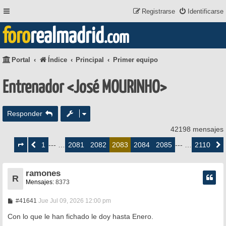
Registrarse
Identificarse
foro
realmadrid
.com
Portal
Índice
Principal
Primer equipo
Entrenador <José MOURINHO>
Responder
42198 mensajes
Página
2083
1
2081
2082
2084
2085
2110
Anterior
--- …
2083
--- …
Siguie
de
2110
ramones
R
Mensajes:
8373
M
#41641
Jue Jul 09, 2026 12:00 pm
e
n
Con lo que le han fichado le doy hasta Enero.
s