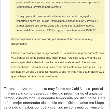
pero cuando ambos se marcharon también pensé que su etapa en el
Madrid había terminado para siempre.
Es algo parecido, salvando las distancias, a cuando un jugador
importante se va de un club. Normalmente pienso que no volverá. El
primer ejemplo que se me viene a la cabeza es Stoichkov, que se
marchó del Barcelona en 1995 y regresó en la temporada 1996-97.
Bueno no pensamos que volvería por su trayectoria sobre todo muy
descendente.
Floren está en una etapa octogenaria de su vida dónde ya prácticamente sólo
va a confiar en gente del pasado, Mihic, Pintus, Ancelotti, Mou....y dentro de
esa incapacidad y viendo lo que ha consentido al vestuario hasta límite
insospechados....para mí es la única esperanza este año el portugués. Que
los meta en vereda y saque los colores al que no rinda y no sea profesional. Y
que se haga respetar por el presidente.
Florentino hizo una apuesta muy fuerte por Xabi Alonso, pero al
final no salió como esperaba y decidió prescindir de él antes de
tiempo, cuando todavía quedaba temporada por disputarse. Para
mí, el mejor entrenador disponible en los últimos años era Klopp,
pero sigo sin saber por qué Florentino no consiguió convencerlo,