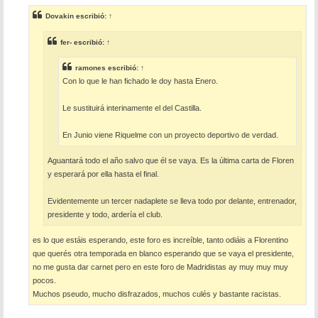
n
s
Dovakin
escribió:
↑
a
j
e
fer-
escribió:
↑
ramones
escribió:
↑
Con lo que le han fichado le doy hasta Enero.
Le sustituirá interinamente el del Castilla.
En Junio viene Riquelme con un proyecto deportivo de verdad.
Aguantará todo el año salvo que él se vaya. Es la última carta de Floren
y esperará por ella hasta el final.
Evidentemente un tercer nadaplete se lleva todo por delante, entrenador,
presidente y todo, ardería el club.
es lo que estáis esperando, este foro es increíble, tanto odiáis a Florentino
que querés otra temporada en blanco esperando que se vaya el presidente,
no me gusta dar carnet pero en este foro de Madridistas ay muy muy muy
pocos.
Muchos pseudo, mucho disfrazados, muchos culés y bastante racistas.