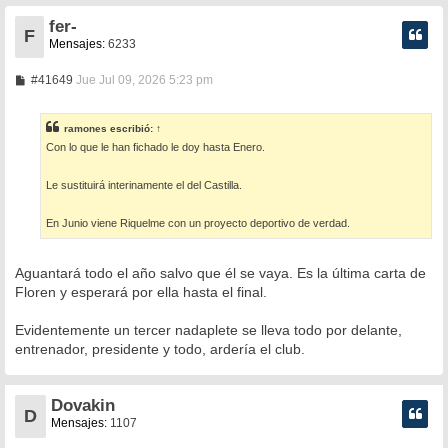
fer-
F
Mensajes:
6233
M
#41649
Jue Jul 09, 2026 5:23 pm
e
n
s
ramones
escribió:
↑
a
Con lo que le han fichado le doy hasta Enero.
j
e
Le sustituirá interinamente el del Castilla.
En Junio viene Riquelme con un proyecto deportivo de verdad.
Aguantará todo el año salvo que él se vaya. Es la última carta de
Floren y esperará por ella hasta el final.
Evidentemente un tercer nadaplete se lleva todo por delante,
entrenador, presidente y todo, ardería el club.
Dovakin
D
Mensajes:
1107