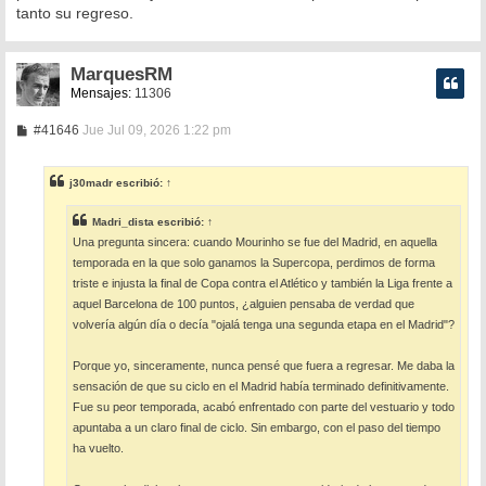
tanto su regreso.
MarquesRM
Mensajes:
11306
M
#41646
Jue Jul 09, 2026 1:22 pm
e
n
s
j30madr
escribió:
↑
a
j
e
Madri_dista
escribió:
↑
Una pregunta sincera: cuando Mourinho se fue del Madrid, en aquella
temporada en la que solo ganamos la Supercopa, perdimos de forma
triste e injusta la final de Copa contra el Atlético y también la Liga frente a
aquel Barcelona de 100 puntos, ¿alguien pensaba de verdad que
volvería algún día o decía "ojalá tenga una segunda etapa en el Madrid"?
Porque yo, sinceramente, nunca pensé que fuera a regresar. Me daba la
sensación de que su ciclo en el Madrid había terminado definitivamente.
Fue su peor temporada, acabó enfrentado con parte del vestuario y todo
apuntaba a un claro final de ciclo. Sin embargo, con el paso del tiempo
ha vuelto.