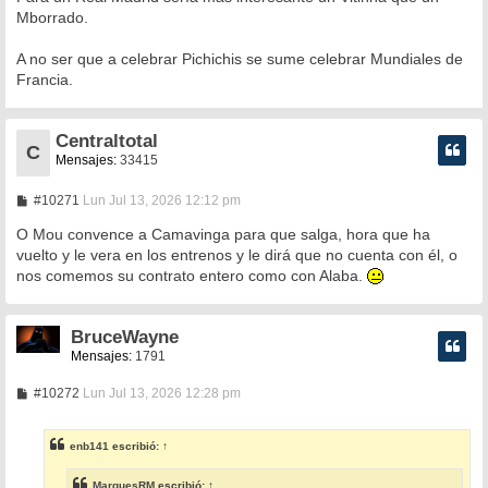
Mborrado.
A no ser que a celebrar Pichichis se sume celebrar Mundiales de
Francia.
Centraltotal
C
Mensajes:
33415
M
#10271
Lun Jul 13, 2026 12:12 pm
e
n
O Mou convence a Camavinga para que salga, hora que ha
s
vuelto y le vera en los entrenos y le dirá que no cuenta con él, o
a
nos comemos su contrato entero como con Alaba.
j
e
BruceWayne
Mensajes:
1791
M
#10272
Lun Jul 13, 2026 12:28 pm
e
n
s
enb141
escribió:
↑
a
j
e
MarquesRM
escribió:
↑