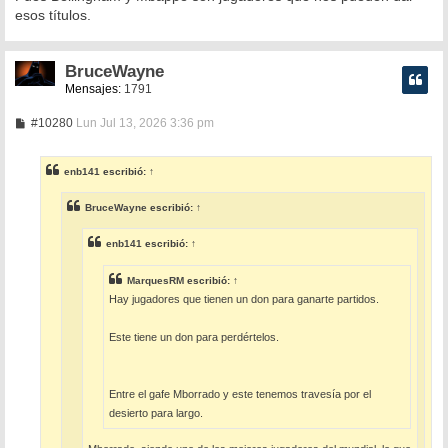
esos títulos.
BruceWayne
Mensajes:
1791
M
#10280
Lun Jul 13, 2026 3:36 pm
e
n
s
enb141
escribió:
↑
a
j
e
BruceWayne
escribió:
↑
enb141
escribió:
↑
MarquesRM
escribió:
↑
Hay jugadores que tienen un don para ganarte partidos.
Este tiene un don para perdértelos.
Entre el gafe Mborrado y este tenemos travesía por el
desierto para largo.