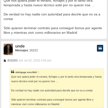
Que nos quiera joder el verano, fichajes y por lo tanto otra
s
temporada y hasta nuevo técnico esté por no querer irse …
a
j
e
De verdad no hay nadie con autoridad para decirle que no va a
contar
Sólo quieren terminar contrato para conseguir bonus por agente
libre y mientras vivir como millonarios en Madrid
unde
Mensajes:
16222
M
#10263
Jue Jul 02, 2026 4:06 pm
e
n
s
abelguga
escribió:
↑
a
Que nos quiera joder el verano, fichajes y por lo tanto otra temporada y hasta
j
e
nuevo técnico esté por no querer irse …
De verdad no hay nadie con autoridad para decirle que no va a contar
Sólo quieren terminar contrato para conseguir bonus por agente libre y
mientras vivir como millonarios en Madrid