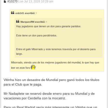
M
#10270
Lun Jul 13, 2026 10:29 am
e
n
s
enb141
escribió:
↑
a
j
e
MarquesRM
escribió:
↑
Hay jugadores que tienen un don para ganarte partidos.
Este tiene un don para perdértelos.
Entre el gafe Mborrado y este tenemos travesía por el desierto para
largo.
Mborrado, siendo uno de los mejores jugadores del mundial, lo que hay que
leer en este foro
Vitinha hizo un desastre de Mundial pero ganó todos los titulos
para el Club que le paga.
Mr Nadaplete se reservó desde enero para su Mundial y de
vacaciones por Cerdeña con la mocatriz.
Para un Real Madrid sería más interesante un Vitinha que un