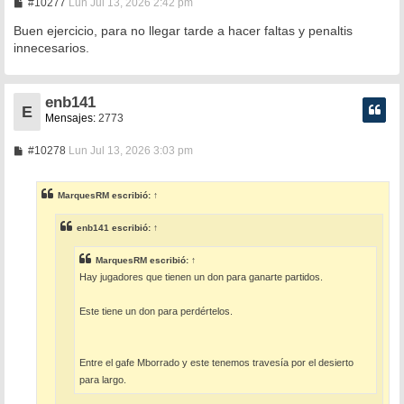
M
#10277
Lun Jul 13, 2026 2:42 pm
e
n
Buen ejercicio, para no llegar tarde a hacer faltas y penaltis
s
innecesarios.
a
j
e
enb141
E
Mensajes:
2773
M
#10278
Lun Jul 13, 2026 3:03 pm
e
n
s
MarquesRM
escribió:
↑
a
j
e
enb141
escribió:
↑
MarquesRM
escribió:
↑
Hay jugadores que tienen un don para ganarte partidos.
Este tiene un don para perdértelos.
Entre el gafe Mborrado y este tenemos travesía por el desierto
para largo.