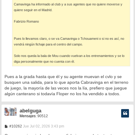
a
Camavinga ha informado al club y a sus agentes que no quiere moverse y
j
e
quiere seguir en el Madrid.
Fabrizio Romano
Pues lo llevamos claro, o se va Camavinga o Tchouameni o si no es así, no
vendrá ningún fichaje para el centro del campo.
Solo nos queda la bala de Mou cuando vuelvan a los entrenamientos y se lo
diga personalmente que no cuenta con él.
Pues a la grada hasta que él y su agente muevan el cvlo y se
busquen una salida, para lo que aporta Cabravinga en el terreno
de juego, la mayoría de las veces nos la lía, prefiero que juegue
algún canterano si todavía Floper no los ha vendido a todos.
abelguga
Mensajes:
90512
M
#10262
Jue Jul 02, 2026 3:43 pm
e
n