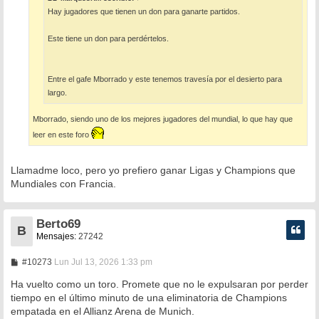
Hay jugadores que tienen un don para ganarte partidos.
Este tiene un don para perdértelos.
Entre el gafe Mborrado y este tenemos travesía por el desierto para
largo.
Mborrado, siendo uno de los mejores jugadores del mundial, lo que hay que
leer en este foro
Llamadme loco, pero yo prefiero ganar Ligas y Champions que
Mundiales con Francia.
Berto69
B
Mensajes:
27242
M
#10273
Lun Jul 13, 2026 1:33 pm
e
n
Ha vuelto como un toro. Promete que no le expulsaran por perder
s
tiempo en el último minuto de una eliminatoria de Champions
a
empatada en el Allianz Arena de Munich.
j