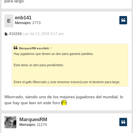
para largo.
enb141
E
Mensajes:
2773
M
#10269
Lun Jul 13, 2026 9:17 am
e
n
s
MarquesRM
escribió:
↑
a
Hay jugadores que tienen un don para ganarte partidos.
j
e
Este tiene un don para perdértelos.
Entre el gafe Mborrado y este tenemos travesía por el desierto para largo.
Mborrado, siendo uno de los mejores jugadores del mundial, lo
que hay que leer en este foro
MarquesRM
Mensajes:
11274