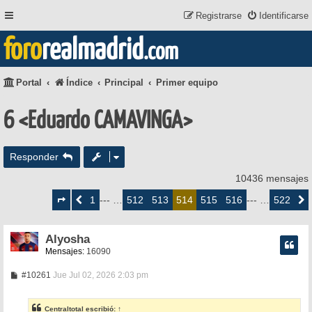
Registrarse
Identificarse
foro
realmadrid
.com
Portal
Índice
Principal
Primer equipo
6 <Eduardo CAMAVINGA>
Responder
10436 mensajes
Página
514
1
512
513
515
516
522
Anterior
--- …
514
--- …
Siguie
de
522
Alyosha
Mensajes:
16090
M
#10261
Jue Jul 02, 2026 2:03 pm
e
n
s
Centraltotal
escribió:
↑