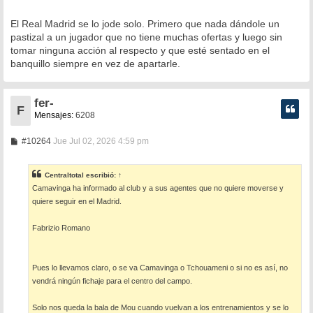
El Real Madrid se lo jode solo. Primero que nada dándole un
pastizal a un jugador que no tiene muchas ofertas y luego sin
tomar ninguna acción al respecto y que esté sentado en el
banquillo siempre en vez de apartarle.
fer-
F
Mensajes:
6208
M
#10264
Jue Jul 02, 2026 4:59 pm
e
n
s
Centraltotal
escribió:
↑
a
Camavinga ha informado al club y a sus agentes que no quiere moverse y
j
e
quiere seguir en el Madrid.
Fabrizio Romano
Pues lo llevamos claro, o se va Camavinga o Tchouameni o si no es así, no
vendrá ningún fichaje para el centro del campo.
Solo nos queda la bala de Mou cuando vuelvan a los entrenamientos y se lo