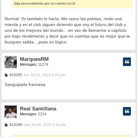
diga personalmente que no cuenta con él.
Normal. Yo también lo haría. Me rasco las pelotas, rindo una
mierda y en el club siguen diciendo que soy el futuro del club y
uno de los mejores del mundo....en vez de llamarme a capítulo
por bajo rendimiento y decir que no cuentas que es mejor que te
busques salida....pues es lógico.
MarquesRM
Mensajes:
11274
M
#10265
Jue Jul 02, 2026 9:26 pm
e
n
Sanguijuela francesa
s
a
j
e
Real Santillana
Mensajes:
2214
M
#10266
Sab Jul 04, 2026 6:10 pm
e
n