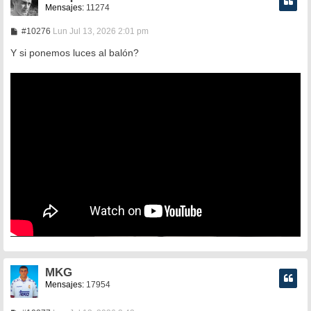
Mensajes:
11274
M
#10276
Lun Jul 13, 2026 2:01 pm
e
n
Y si ponemos luces al balón?
s
a
j
e
MKG
Mensajes:
17954