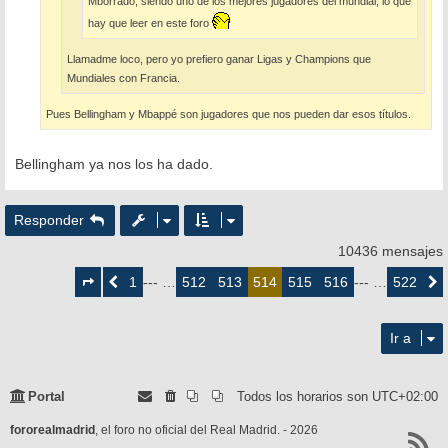
Mborrado, siendo uno de los mejores jugadores del mundial, lo que
hay que leer en este foro
Llamadme loco, pero yo prefiero ganar Ligas y Champions que
Mundiales con Francia.
Pues Bellingham y Mbappé son jugadores que nos pueden dar esos títulos.
Bellingham ya nos los ha dado.
Responder
10436 mensajes
Página
514
1
512
513
515
516
522
Anterior
--- …
514
--- …
Siguie
de
522
Ir a
Portal
Todos los horarios son
UTC+02:00
fororealmadrid
, el foro no oficial del Real Madrid. - 2026