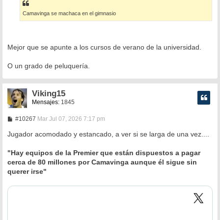
s
a
Camavinga se machaca en el gimnasio
j
e
Mejor que se apunte a los cursos de verano de la universidad.
O un grado de peluquería.
Viking15
Mensajes:
1845
M
#10267
Mar Jul 07, 2026 7:17 pm
e
n
Jugador acomodado y estancado, a ver si se larga de una vez....
s
a
"Hay equipos de la Premier que están dispuestos a pagar
j
e
cerca de 80 millones por Camavinga aunque él sigue sin
querer irse"