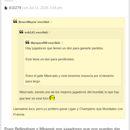
M
#10279
Lun Jul 13, 2026 3:04 pm
e
n
s
BruceWayne
escribió:
↑
a
j
e
enb141
escribió:
↑
MarquesRM
escribió:
↑
Hay jugadores que tienen un don para ganarte partidos.
Este tiene un don para perdértelos.
Entre el gafe Mborrado y este tenemos travesía por el desierto
para largo.
Mborrado, siendo uno de los mejores jugadores del mundial, lo que hay
que leer en este foro
Llamadme loco, pero yo prefiero ganar Ligas y Champions que Mundiales con
Francia.
Pues Bellingham y Mbappé son jugadores que nos pueden dar