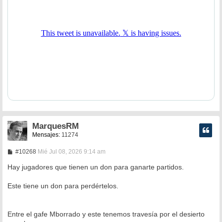
MarquesRM
Mensajes:
11274
M
#10268
Mié Jul 08, 2026 9:14 am
e
n
Hay jugadores que tienen un don para ganarte partidos.
s
a
Este tiene un don para perdértelos.
j
e
Entre el gafe Mborrado y este tenemos travesía por el desierto